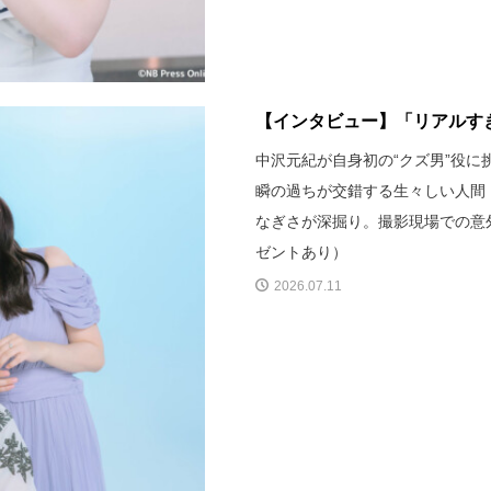
【インタビュー】「リアルすぎ
中沢元紀が自身初の“クズ男”役に
瞬の過ちが交錯する生々しい人間
なぎさが深掘り。撮影現場での意
ゼントあり）
2026.07.11