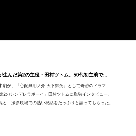
生んだ第2の主役・田村ツトム。50代初主演で...
中劇が、『心配無用ノ介 天下御免』として奇跡のドラマ
「第2のシンデレラボーイ」田村ツトムに単独インタビュー。
魂と、撮影現場での熱い秘話をたっぷりと語ってもらった。