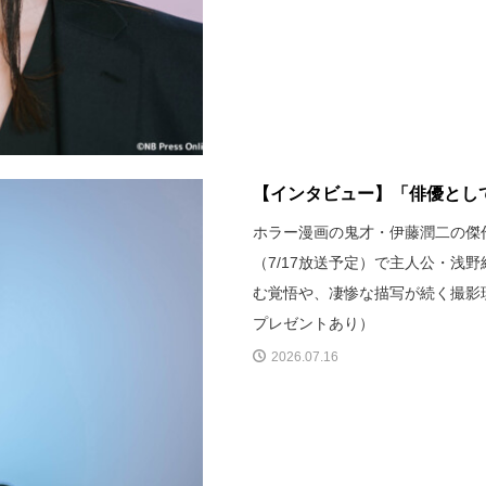
【インタビュー】「俳優として
ホラー漫画の鬼才・伊藤潤二の傑
（7/17放送予定）で主人公・浅
む覚悟や、凄惨な描写が続く撮影
プレゼントあり）
2026.07.16