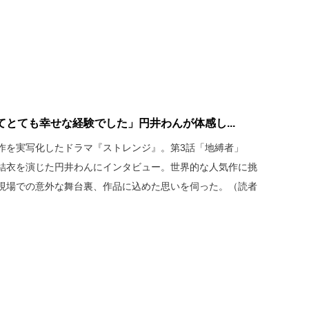
とても幸せな経験でした」円井わんが体感し...
作を実写化したドラマ『ストレンジ』。第3話「地縛者」
野結衣を演じた円井わんにインタビュー。世界的な人気作に挑
現場での意外な舞台裏、作品に込めた思いを伺った。（読者