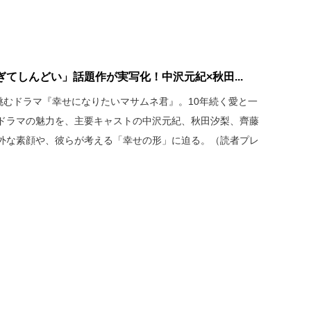
てしんどい」話題作が実写化！中沢元紀×秋田...
挑むドラマ『幸せになりたいマサムネ君』。10年続く愛と一
ドラマの魅力を、主要キャストの中沢元紀、秋田汐梨、齊藤
外な素顔や、彼らが考える「幸せの形」に迫る。（読者プレ