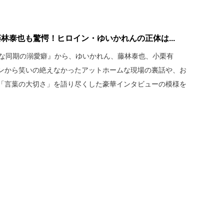
林泰也も驚愕！ヒロイン・ゆいかれんの正体は...
イな同期の溺愛癖』から、ゆいかれん、藤林泰也、小栗有
ンから笑いの絶えなかったアットホームな現場の裏話や、お
「言葉の大切さ」を語り尽くした豪華インタビューの模様を