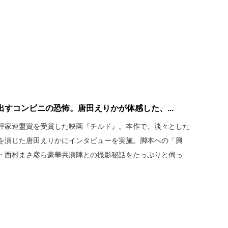
すコンビニの恐怖。唐田えりかが体感した、...
評家連盟賞を受賞した映画『チルド』。本作で、淡々とした
を演じた唐田えりかにインタビューを実施。脚本への「興
・西村まさ彦ら豪華共演陣との撮影秘話をたっぷりと伺っ