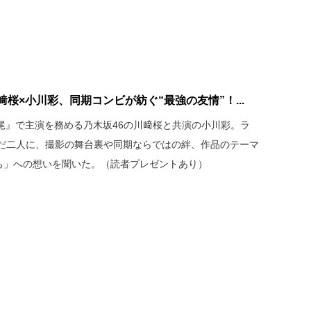
桜×小川彩、同期コンビが紡ぐ“最強の友情”！...
女鷲尾』で主演を務める乃木坂46の川﨑桜と共演の小川彩。ラ
だ二人に、撮影の舞台裏や同期ならではの絆、作品のテーマ
持ち」への想いを聞いた。（読者プレゼントあり）