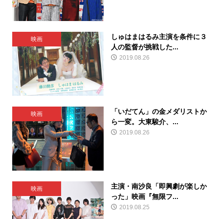
しゅはまはるみ主演を条件に３
映画
人の監督が挑戦した...
2019.08.26
「いだてん」の金メダリストか
映画
ら一変。大東駿介、...
2019.08.26
主演・南沙良「即興劇が楽しか
映画
った」映画『無限フ...
2019.08.25