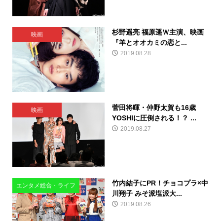
杉野遥亮 福原遥Ｗ主演、映画
映画
『羊とオオカミの恋と...
2019.08.28
菅田将暉・仲野太賀も16歳
映画
YOSHIに圧倒される！？ ...
2019.08.27
竹内結子にPR！チョコプラ×中
エンタメ総合・ライフ
川翔子 みそ派塩派大...
2019.08.26