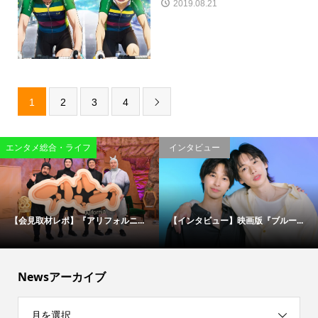
2019.08.21
1
2
3
4

エンタメ総合・ライフ
インタビュー
【会見取材レポ】『アリフォルニ...
【インタビュー】映画版『ブルー...
Newsアーカイブ
月を選択