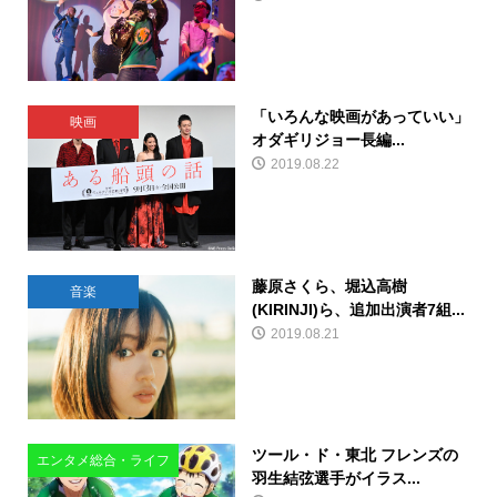
「いろんな映画があっていい」
映画
オダギリジョー長編...
2019.08.22
藤原さくら、堀込高樹
音楽
(KIRINJI)ら、追加出演者7組...
2019.08.21
ツール・ド・東北 フレンズの
エンタメ総合・ライフ
羽生結弦選手がイラス...