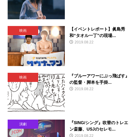
【イベントレポート】眞島秀
映画
和“タオル一丁”の現場...
2019.08.22
『ブルーアワーにぶっ飛ばす』
映画
の監督・脚本を手掛...
2019.08.22
『SING/シング』吹替のトレエ
演劇
ン斎藤、USJのセレモ...
2019.08.22