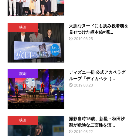
大胆なヌードにも挑み役者魂を
映画
見せつけた柄本佑×瀧...
2019.08.25
ディズニー初 公式アカペラグ
演劇
ループ「ディカペラ（...
2019.08.23
撮影当時15歳、新星・秋田汐
映画
梨が危険な二面性を演...
2019.08.22