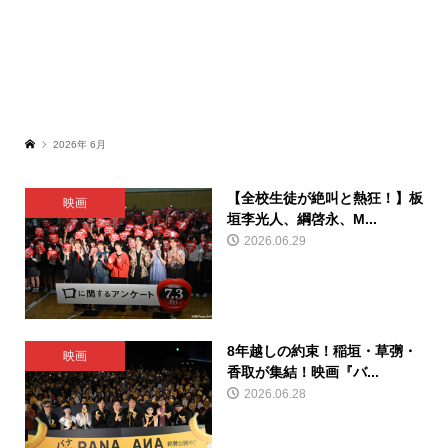
2026年 6月
【全校生徒が絶叫と熱狂！】板
映画
垣李光人、綱啓永、M...
2026.06.29
8年越しの約束！稲垣・草彅・
映画
香取が集結！映画『バ...
2026.06.28