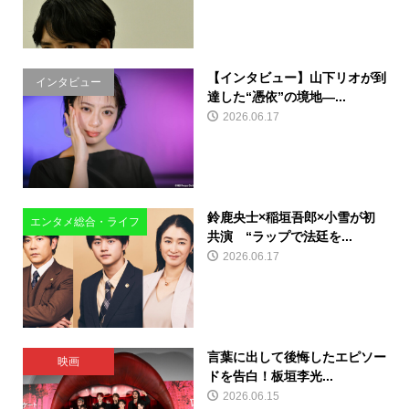
【インタビュー】山下リオが到
インタビュー
達した“憑依”の境地―...
2026.06.17
鈴鹿央士×稲垣吾郎×小雪が初
エンタメ総合・ライフ
共演 “ラップで法廷を...
2026.06.17
言葉に出して後悔したエピソー
映画
ドを告白！板垣李光...
2026.06.15