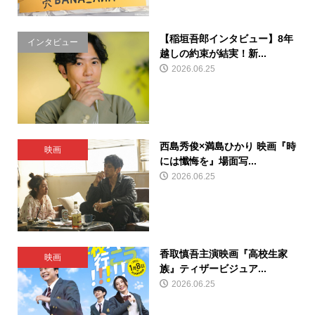
【稲垣吾郎インタビュー】8年
インタビュー
越しの約束が結実！新...
2026.06.25
西島秀俊×満島ひかり 映画『時
映画
には懺悔を』場面写...
2026.06.25
香取慎吾主演映画『高校生家
映画
族』ティザービジュア...
2026.06.25