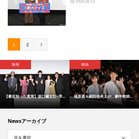
2026.06.12
1
2

映画
映画
【最近知った真実】坂口健太郎×早...
福原遥＆細田佳央太が、劇中教師...
Newsアーカイブ
月を選択