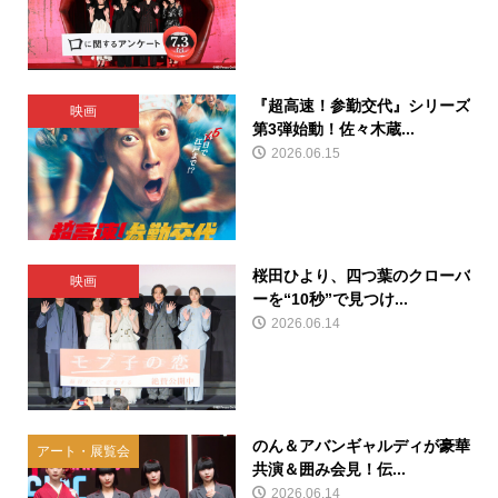
『超高速！参勤交代』シリーズ
映画
第3弾始動！佐々木蔵...
2026.06.15
桜田ひより、四つ葉のクローバ
映画
ーを“10秒”で見つけ...
2026.06.14
のん＆アバンギャルディが豪華
アート・展覧会
共演＆囲み会見！伝...
2026.06.14