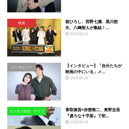
舘ひろし、西野七瀬、黒川想
映画
矢、八嶋智人が集結！...
2026.06.23
【インタビュー】「自分たちが
インタビュー
映画の中にいる」メ...
2026.06.22
香取慎吾×赤楚衛二、東野圭吾
エンタメ総合・ライフ
『虚ろな十字架』で初...
2026.06.19