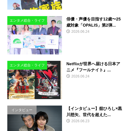
俳優・声優を目指す12歳〜25
エンタメ総合・ライフ
歳対象「OPALIS」第2弾...
2026.06.24
Netflixが世界へ届ける日本ア
エンタメ総合・ライフ
ニメ『フールナイト』...
2026.06.24
【インタビュー】舘ひろし×黒
インタビュー
川想矢、世代を超えた...
2026.06.23