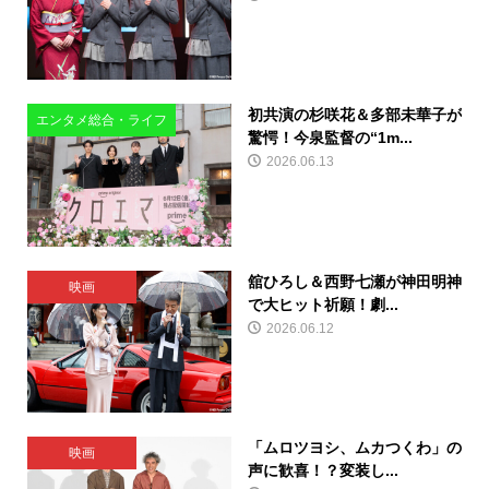
初共演の杉咲花＆多部未華子が
エンタメ総合・ライフ
驚愕！今泉監督の“1m...
2026.06.13
舘ひろし＆西野七瀬が神田明神
映画
で大ヒット祈願！劇...
2026.06.12
「ムロツヨシ、ムカつくわ」の
映画
声に歓喜！？変装し...