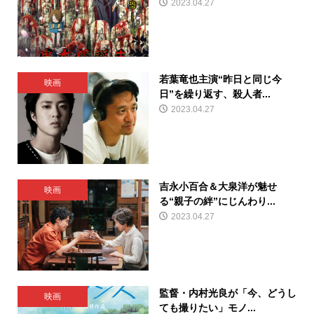
2023.04.27
若葉竜也主演“昨日と同じ今
映画
日”を繰り返す、殺人者...
2023.04.27
吉永小百合＆大泉洋が魅せ
映画
る“親子の絆”にじんわり...
2023.04.27
監督・内村光良が「今、どうし
映画
ても撮りたい」モノ...