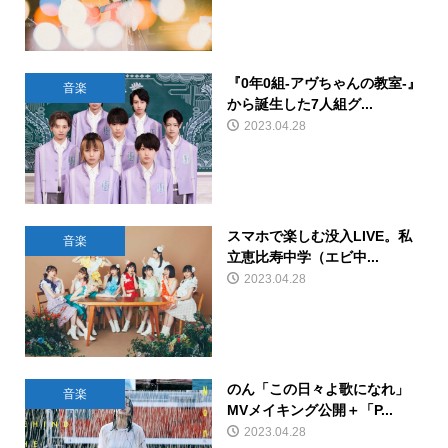
『0年0組-アヴちゃんの教室-』
音楽
から誕生した7人組グ...
2023.04.28
スマホで楽しむ没入LIVE。私
音楽
立恵比寿中学（エビ中...
2023.04.28
のん「この日々よ歌になれ」
音楽
MVメイキング公開＋「P...
2023.04.28