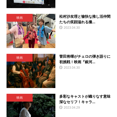
松村沙友理と愉快な推し活仲間
映画
たちの笑顔溢れる撮...
2023.04.30
菅田将暉がチェロの弾き語りに
映画
初挑戦！映画『銀河...
2023.04.30
多彩なキャストが織りなす意味
映画
深なセリフ！キャラ...
2023.04.29