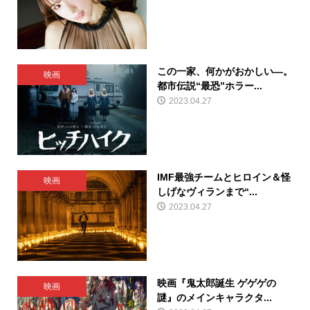
この一家、何かがおかしい―。
映画
都市伝説“最恐”ホラー...
2023.04.27
IMF最強チームとヒロイン＆怪
映画
しげなヴィランまで“...
2023.04.27
映画『鬼太郎誕生 ゲゲゲの
映画
謎』のメインキャラクタ...