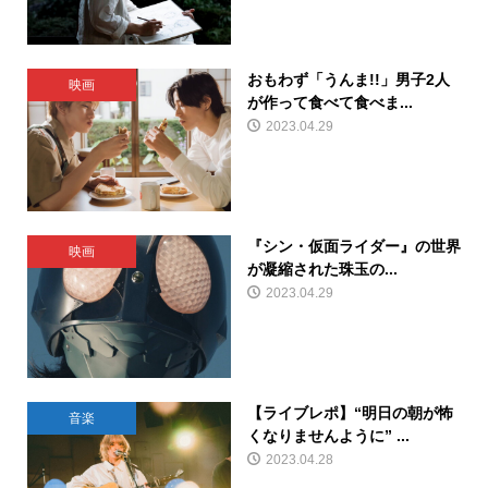
おもわず「うんま!!」男子2人
映画
が作って食べて食べま...
2023.04.29
『シン・仮面ライダー』の世界
映画
が凝縮された珠玉の...
2023.04.29
【ライブレポ】“明日の朝が怖
音楽
くなりませんように” ...
2023.04.28