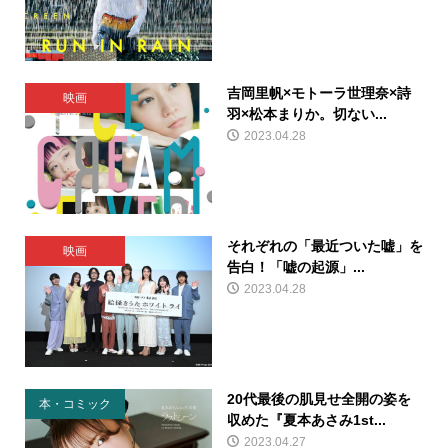
吉岡里帆×モトーラ世理奈×詩
映画
羽×松本まりか。切ない...
2023.04.28
それぞれの「最近ついた嘘」を
映画
告白！「嘘の起源」...
2023.04.28
20代最後の肌見せ全開の姿を
本・コミック
収めた『夏本あさみ1st...
2023.04.27