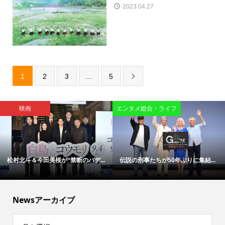
2023.04.27
1
2
3
…
5

映画
エンタメ総合・ライフ
松村北斗＆今田美桜が“禁断のバデ...
伝説の刑事たちが50年ぶりに集結...
Newsアーカイブ