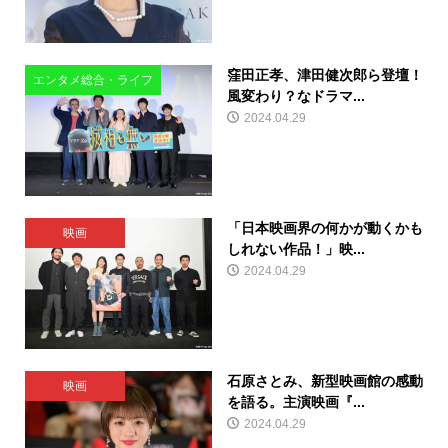
窪田正孝、津田健次郎ら登壇！
エンタメ総合・ライフ
風変わり？なドラマ...
2024.04.29
「日本映画界の何かが動くかも
映画
しれない作品！」映...
2024.04.29
石原さとみ、新型映画館の感動
映画
を語る。主演映画『...
2024.04.29