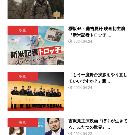
櫻坂46・藤吉夏鈴 映画初主演
映画
『新米記者トロッ子 ...
2024.04.24
「もう一度舞台挨拶をやり直し
映画
ていいですか？」豪...
2024.04.24
吉沢亮主演映画『ぼくが生きて
映画
る、ふたつの世界』...
2024.04.23