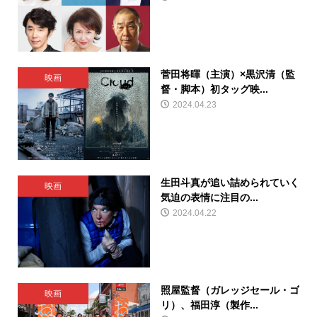
菅田将暉（主演）×黒沢清（監
映画
督・脚本）初タッグ映...
2024.04.23
生田斗真が追い詰められていく
映画
気迫の表情に注目の...
2024.04.22
照屋監督（ガレッジセール・ゴ
映画
リ）、福田淳（製作...