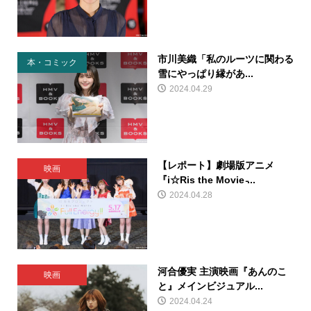
市川美織「私のルーツに関わる
本・コミック
雪にやっぱり縁があ...
2024.04.29
【レポート】劇場版アニメ
映画
『i☆Ris the Movie ̵...
2024.04.28
河合優実 主演映画『あんのこ
映画
と』メインビジュアル...
2024.04.24