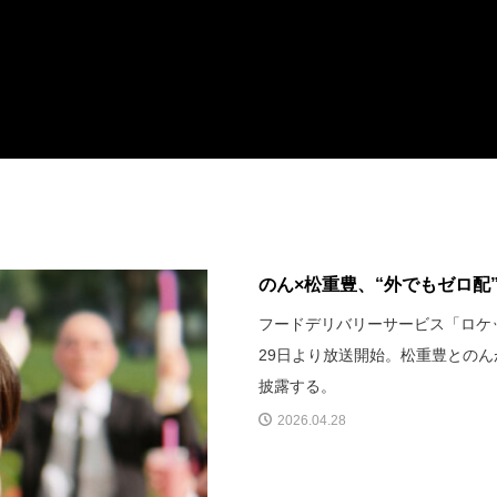
のん×松重豊、“外でもゼロ配
フードデリバリーサービス「ロケッ
29日より放送開始。松重豊とのん
披露する。
2026.04.28