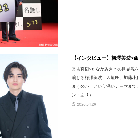
【インタビュー】梅澤美波×西垣
又吉直樹×たなかみさきの世界観
演じる梅澤美波、西垣匠、加藤小
まうのか」という深いテーマまで
ントあり）
2026.04.26