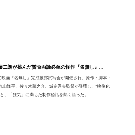
二朗が挑んだ賛否両論必至の怪作『名無し』...
にて映画『名無し』完成披露試写会が開催され、原作・脚本・
丸山隆平、佐々木蔵之介、城定秀夫監督が登壇し、“映像化
悟と、「狂気」に満ちた制作秘話を熱く語った。