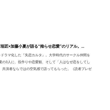
匠×加藤小夏が語る“拗らせ恋愛”のリアル。...
をドラマ化した『失恋カルタ』。大学時代のサークル仲間を
夏の3人に、役作りや恋愛観、そして「人はなぜ恋をしてし
、共演者ならではの空気感で語ってもらった。（読者プレゼ