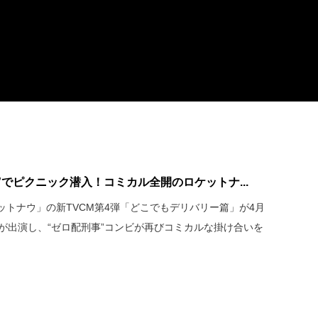
”でピクニック潜入！コミカル全開のロケットナ...
トナウ」の新TVCM第4弾「どこでもデリバリー篇」が4月
が出演し、“ゼロ配刑事”コンビが再びコミカルな掛け合いを