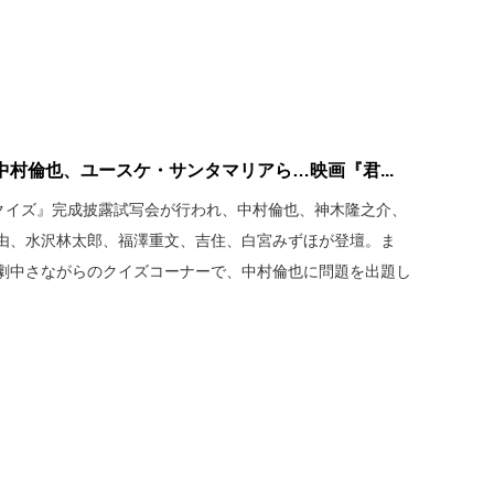
村倫也、ユースケ・サンタマリアら…映画『君...
のクイズ』完成披露試写会が行われ、中村倫也、神木隆之介、
由、水沢林太郎、福澤重文、吉住、白宮みずほが登壇。ま
劇中さながらのクイズコーナーで、中村倫也に問題を出題し