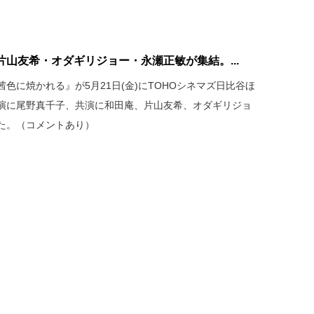
山友希・オダギリジョー・永瀬正敏が集結。...
色に焼かれる』が5月21日(金)にTOHOシネマズ日比谷ほ
演に尾野真千子、共演に和田庵、片山友希、オダギリジョ
た。（コメントあり）