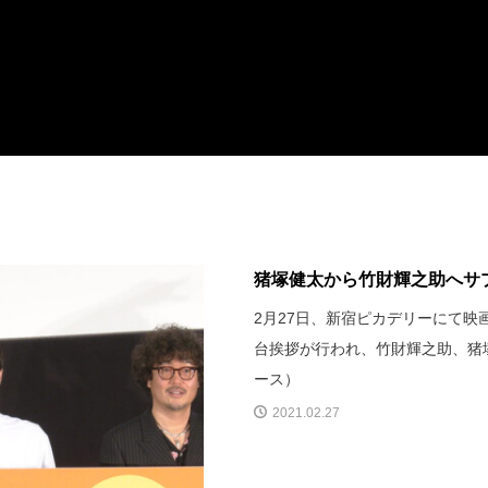
猪塚健太から竹財輝之助へサプ
2月27日、新宿ピカデリーにて
台挨拶が行われ、竹財輝之助、猪
ース）
2021.02.27