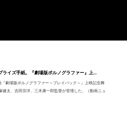
ライズ手紙。『劇場版ポルノグラファー』上...
映画『劇場版ポルノグラファー～プレイバック～』上映記念舞
塚健太、吉田宗洋、三木康一郎監督が登壇した。（動画ニュ