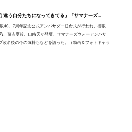
う違う自分たちになってきてる」「サマナーズ...
櫻坂46」7周年記念公式アンバサダー任命式が行われ、櫻坂
保乃、藤吉夏鈴、山﨑天が登壇。サマナーズウォーアンバサ
プ改名後の今の気持ちなどを語った。（動画＆フォトギャラ