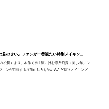
君のせい』ファンが一番観たい特別メイキン...
/4公開）より、本作で初主演に挑む浮所飛貴（美 少年／ジ
、ファンが期待する浮所の魅力を詰め込んだ特別メイキング