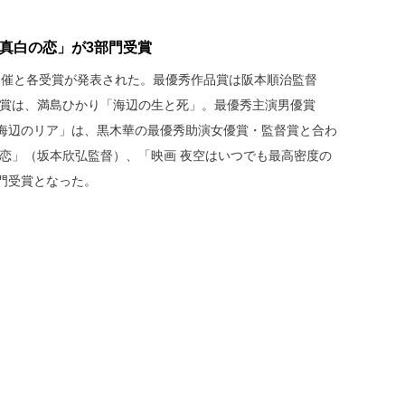
「真白の恋」が3部門受賞
の開催と各受賞が発表された。最優秀作品賞は阪本順治監督
優賞は、満島ひかり「海辺の生と死」。最優秀主演男優賞
海辺のリア」は、黒木華の最優秀助演女優賞・監督賞と合わ
の恋」（坂本欣弘監督）、「映画 夜空はいつでも最高密度の
門受賞となった。