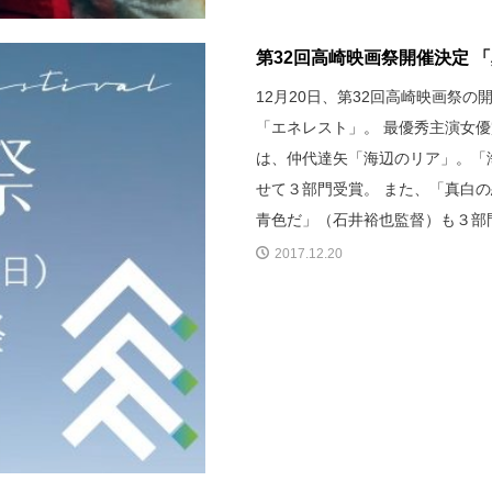
第32回高崎映画祭開催決定 
12月20日、第32回高崎映画祭
「エネレスト」。 最優秀主演女
は、仲代達矢「海辺のリア」。「
せて３部門受賞。 また、「真白
青色だ」（石井裕也監督）も３部
2017.12.20