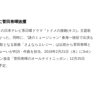
に菅田将暉抜擢
ートの日本テレビ系日曜ドラマ『トドメの接吻(キス)』主題歌
った。同時に、“謎のミュージシャン” 春海一徳役で出演も
題歌となる新曲「さよならエレジー」は以前から菅田将暉と
ーいが作詞・作曲を担当。2018年2月21日（水）に3rdシ
ン放送「菅田将暉のオールナイトニッポン」12月25日
予定。