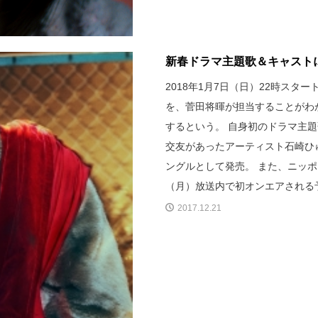
新春ドラマ主題歌＆キャスト
2018年1月7日（日）22時スタ
を、菅田将暉が担当することがわか
するという。 自身初のドラマ主
交友があったアーティスト石崎ひゅ
ングルとして発売。 また、ニッポ
（月）放送内で初オンエアされる
2017.12.21