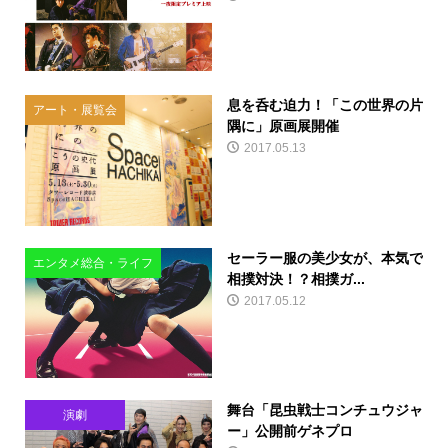
息を呑む迫力！「この世界の片
アート・展覧会
隅に」原画展開催
2017.05.13
セーラー服の美少女が、本気で
エンタメ総合・ライフ
相撲対決！？相撲ガ...
2017.05.12
舞台「昆虫戦士コンチュウジャ
演劇
ー」公開前ゲネプロ