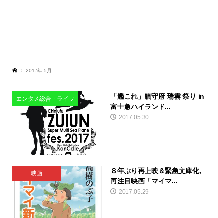
2017年 5月
「艦これ」鎮守府 瑞雲 祭り in
エンタメ総合・ライフ
富士急ハイランド...
2017.05.30
８年ぶり再上映＆緊急文庫化。
映画
再注目映画「マイマ...
2017.05.29