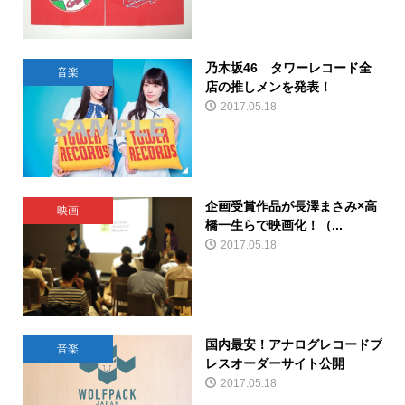
乃木坂46 タワーレコード全
音楽
店の推しメンを発表！
2017.05.18
企画受賞作品が長澤まさみ×高
映画
橋一生らで映画化！（...
2017.05.18
国内最安！アナログレコードプ
音楽
レスオーダーサイト公開
2017.05.18