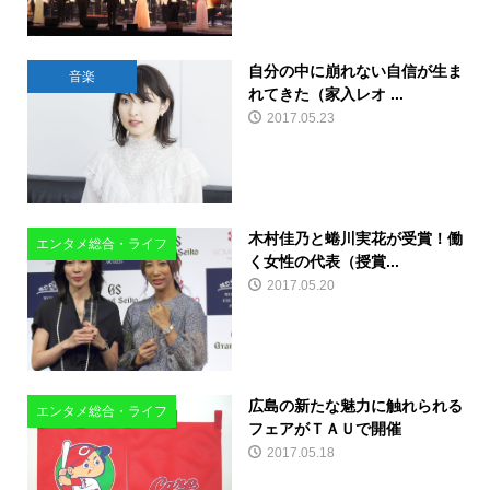
自分の中に崩れない自信が生ま
音楽
れてきた（家入レオ ...
2017.05.23
木村佳乃と蜷川実花が受賞！働
エンタメ総合・ライフ
く女性の代表（授賞...
2017.05.20
広島の新たな魅力に触れられる
エンタメ総合・ライフ
フェアがＴＡＵで開催
2017.05.18