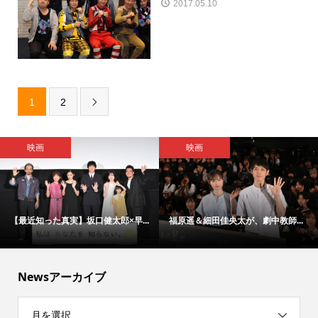
2017.05.10
1
2

映画
映画
【最近知った真実】坂口健太郎×早...
福原遥＆細田佳央太が、劇中教師...
Newsアーカイブ
月を選択