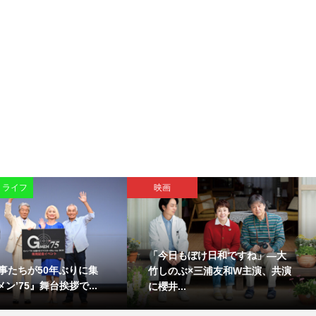
・ライフ
映画
「今日もぼけ日和ですね」―大
事たちが50年ぶりに集
竹しのぶ×三浦友和W主演、共演
ン’75』舞台挨拶で...
に櫻井...