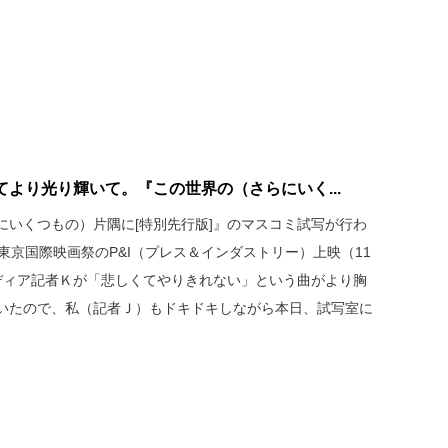
より光り輝いて。『この世界の（さらにいく...
にいくつもの）片隅に[特別先行版]』のマスコミ試写が行わ
東京国際映画祭のP&I（プレス＆インダストリー）上映（11
ディア記者Ｋが「悲しくてやりきれない」という曲がより胸
いたので、私（記者Ｊ）もドキドキしながら本日、試写室に