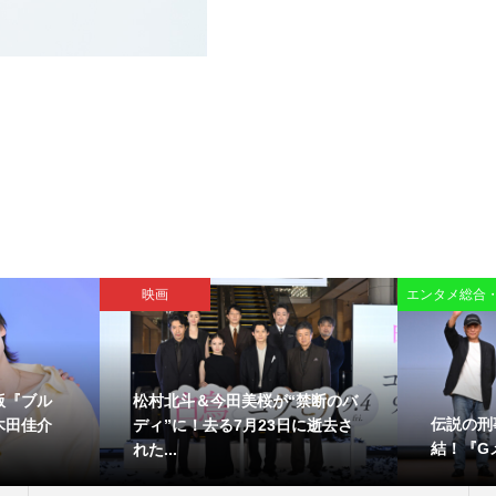
映画
エンタメ総合
版『ブル
松村北斗＆今田美桜が“禁断のバ
伝説の刑
木田佳介
ディ”に！去る7月23日に逝去さ
結！『Gメ
れた...