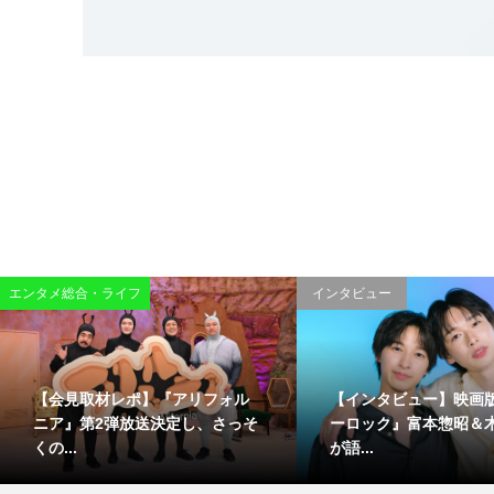
エンタメ総合・ライフ
インタビュー
【会見取材レポ】『アリフォル
【インタビュー】映画
ニア』第2弾放送決定し、さっそ
ーロック』富本惣昭＆
くの...
が語...