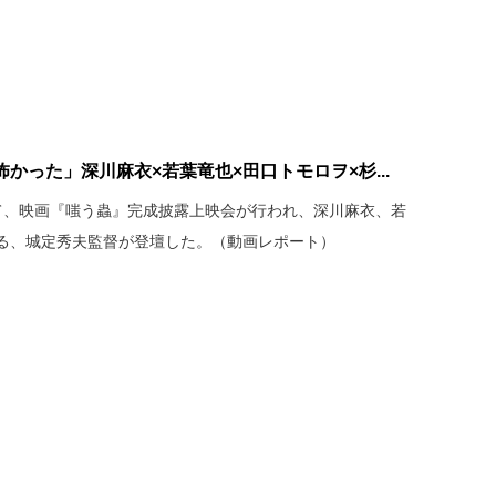
かった」深川麻衣×若葉竜也×田口トモロヲ×杉...
9にて、映画『嗤う蟲』完成披露上映会が行われ、深川麻衣、若
る、城定秀夫監督が登壇した。（動画レポート）