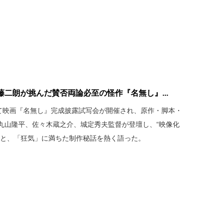
二朗が挑んだ賛否両論必至の怪作『名無し』...
にて映画『名無し』完成披露試写会が開催され、原作・脚本・
丸山隆平、佐々木蔵之介、城定秀夫監督が登壇し、“映像化
悟と、「狂気」に満ちた制作秘話を熱く語った。