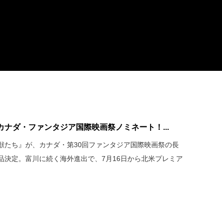
ナダ・ファンタジア国際映画祭ノミネート！...
獣たち』が、カナダ・第30回ファンタジア国際映画祭の長
品決定。富川に続く海外進出で、7月16日から北米プレミア