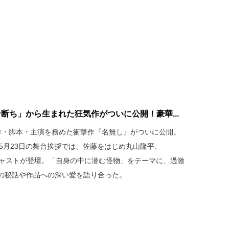
断ち」から生まれた狂気作がついに公開！豪華...
作・脚本・主演を務めた衝撃作『名無し』がついに公開。
の5月23日の舞台挨拶では、佐藤をはじめ丸山隆平、
キャストが登壇。「自身の中に潜む怪物」をテーマに、過激
の秘話や作品への深い愛を語り合った。