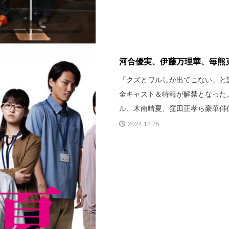
河合優実、伊藤万理華、毎熊克
「クズとワルしか出てこない」と話
全キャスト＆特報が解禁となった
ル、木南晴夏、窪田正孝ら豪華俳
2024.12.25