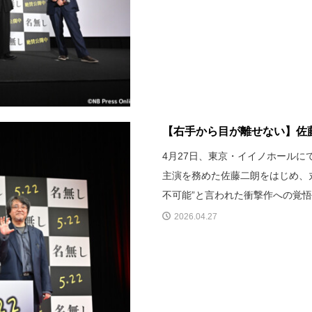
【右手から目が離せない】佐藤
4月27日、東京・イイノホール
主演を務めた佐藤二朗をはじめ、
不可能”と言われた衝撃作への覚
2026.04.27