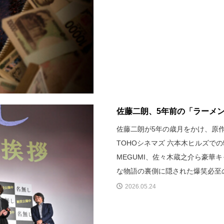
佐藤二朗、5年前の「ラーメン
佐藤二朗が5年の歳月をかけ、原
TOHOシネマズ 六本木ヒルズで
MEGUMI、佐々木蔵之介ら豪華
な物語の裏側に隠された爆笑必至
2026.05.24