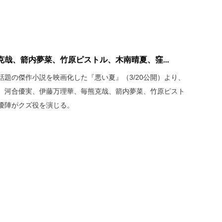
哉、箭内夢菜、竹原ピストル、木南晴夏、窪...
題の傑作小説を映画化した『悪い夏』（3/20公開）より、
。河合優実、伊藤万理華、毎熊克哉、箭内夢菜、竹原ピスト
優陣がクズ役を演じる。