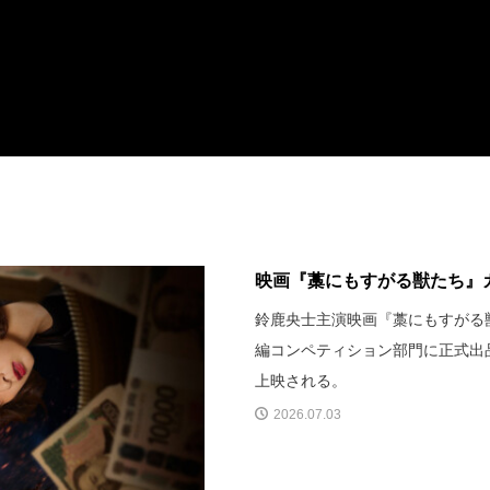
映画『藁にもすがる獣たち』カ
鈴鹿央士主演映画『藁にもすがる
編コンペティション部門に正式出
上映される。
2026.07.03