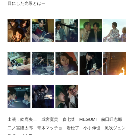
目にした光景とはー
出演：鈴鹿央士 成宮寛貴 森七菜 MEGUMI 前田旺志郎
二ノ宮隆太郎 青木マッチョ 岩松了 小手伸也 風吹ジュン