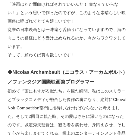
「映画はただ面白ければそれでいいんだ！ 賞なんていらな
い！」という思いで作ったのですが、このような素晴らしい映
画祭に呼ばれてとても嬉しいです！
従来の日本映画とは一味違う舌触りになっていますので、海の
向こうの皆様にどう受け止められるのか、今からワクワクして
います。
そして、願わくば賞も欲しいです！
◆Nicolas Archambault（ニコラス・アーカムボルト）
／ファンタジア国際映画祭プログラマー
初めて『藁にもすがる獣たち』を観た瞬間、私はこのスリラー
とブラックコメディが融合した傑作の虜になり、絶対にCheval
Noir Competition部門に招待しなければならないと考えまし
た。そして2回目に観た時、その愛はさらに深いものになった
のです。城定秀夫監督は、観る者を笑わせ、身悶えさせ、そし
て心から楽しませてくれる、極上のエンターテインメント作品