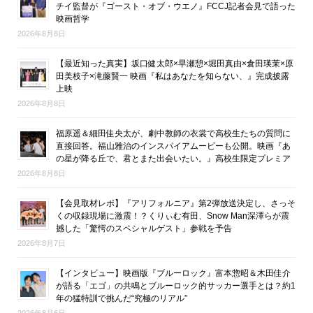
チイ監督が『ゴースト・オブ・ウエノ』FCCJ記者会見で語った
映画哲学
2026年8月8日
【最近知った真実】坂口健太郎×早瀬憩×堀田真由×倉田瑛茉×原
田美枝子×滝藤賢一 映画『私はあなたを知らない、』完成披露
上映
2026年8月8日
福原遥＆細田佳央太が、劇中教師の衣裳で高校生たちの質問に
直接回答。福山雅治のインスパイアムービーも公開。映画『あ
の星が降る丘で、君とまた出会いたい。』高校生限定プレミア
2026年8月8日
【会見取材レポ】『アリフォルニア』第2弾放送決定し、さっそ
くの収録現場に激震！？くりぃむ有田、Snow Man深澤らが震
撼した「驚愕のスペシャルゲスト」参戦を予告
2026年8月7日
【インタビュー】映画版『ブルーロック』富本惣昭＆木田佳介
が語る「エゴ」の共鳴とブルーロック的サッカー選手とは？約1
年の猛特訓で挑んだ“究極のリアル”