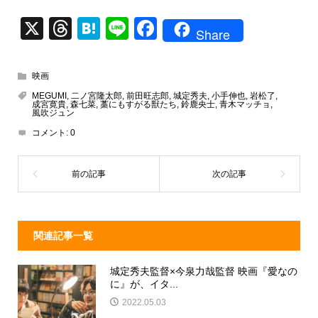
X
T
H
Li
F
Share
hr
at
n
a
e
e
e
c
映画
a
n
e
MEGUMI
,
二ノ宮隆太郎
,
前田旺志郎
,
城定秀夫
,
小手伸也
,
岩松了
,
成宮寛貴
,
森七菜
,
藁にもすがる獣たち
,
鈴鹿央士
,
青木マッチョ
,
d
a
b
風吹ジュン
コメント:
0
s
o
o
k
関連記事一覧
城定秀夫監督×今泉力哉監督 映画『愛なの
に』が、イタ...
2022.05.03