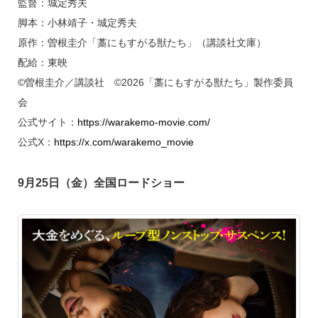
監督：城定秀夫
脚本：小林靖子・城定秀夫
原作：曽根圭介「藁にもすがる獣たち」（講談社文庫）
配給：東映
©曽根圭介／講談社 ©2026「藁にもすがる獣たち」製作委員
会
公式サイト：
https://warakemo-movie.com/
公式X：
https://x.com/warakemo_movie
9月25日（金）全国ロードショー