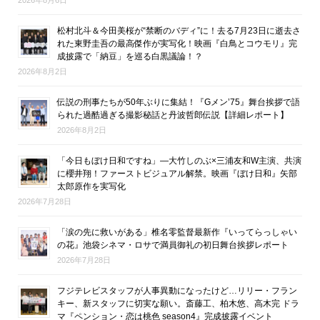
2026年8月6日
松村北斗＆今田美桜が“禁断のバディ”に！去る7月23日に逝去さ
れた東野圭吾の最高傑作が実写化！映画『白鳥とコウモリ』完
成披露で「納豆」を巡る白黒議論！？
2026年8月2日
伝説の刑事たちが50年ぶりに集結！『Gメン’75』舞台挨拶で語
られた過酷過ぎる撮影秘話と丹波哲郎伝説【詳細レポート】
2026年8月2日
「今日もぼけ日和ですね」―大竹しのぶ×三浦友和W主演、共演
に櫻井翔！ファーストビジュアル解禁。映画『ぼけ日和』矢部
太郎原作を実写化
2026年7月28日
「涙の先に救いがある」椎名零監督最新作『いってらっしゃい
の花』池袋シネマ・ロサで満員御礼の初日舞台挨拶レポート
2026年7月28日
フジテレビスタッフが人事異動になったけど…リリー・フラン
キー、新スタッフに切実な願い。斎藤工、柏木悠、高木完 ドラ
マ『ペンション・恋は桃色 season4』完成披露イベント