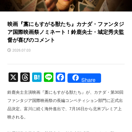
映画『藁にもすがる獣たち』カナダ・ファンタジ
ア国際映画祭ノミネート！鈴鹿央士・城定秀夫監
督が喜びのコメント
2026.07.03
X
T
H
Li
F
Share
hr
at
n
a
鈴鹿央士主演映画『藁にもすがる獣たち』が、カナダ・第30回
e
e
e
c
ファンタジア国際映画祭の長編コンペティション部門に正式出
a
n
e
品決定。富川に続く海外進出で、7月16日から北米プレミア上
d
a
b
映される。
s
o