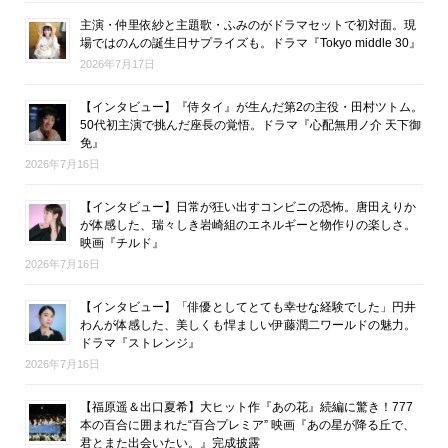
主演・仲里依紗と主題歌・ふみのがドラマセットで初対面。現
場ではのんの誕生日サプライズも。ドラマ『Tokyo middle 30』
2026年7月17日
【インタビュー】『侍タイ』が生んだ第2の主役・田村ツトム。
50代初主演で挑んだ座長の覚悟。ドラマ『心配無用ノ介 天下御
免』
2026年7月16日
【インタビュー】日常が狂い出すコンビニの恐怖。唐田えりか
が体感した、瑞々しき岩崎組のエネルギーと物作りの楽しさ。
映画『チルド』
2026年7月16日
【インタビュー】「俳優としてとても幸せな経験でした」円井
わんが体感した、美しくも悍ましい伊藤潤二ワールドの魅力。
ドラマ『ストレンジ』
2026年7月16日
【福原遥＆出口夏希】大ヒット作『あの花』続編に驚き！777
本の百合に囲まれた“百合プレミア” 映画『あの星が降る丘で、
君とまた出会いたい。』完成披露