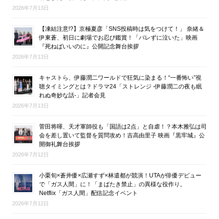
2026年7月13日
【凍結注意!?】京極夏彦「SNS投稿時は気をつけて！」 奈緒＆
伊東蒼、初日に劇場でお忍び鑑賞！「バレずに泣いた」映画
『死ねばいいのに』公開記念舞台挨拶
2026年7月13日
キャストら、伊藤潤二ワールドで狂気に染まる！“一番怖い”視
聴タイミングとは？ドラマ24「ストレンジ -伊藤潤二の夜も眠
れぬ奇妙な話-」記者会見
2026年7月13日
菅田将暉、天才軍師役も「国語は2点」と自虐！？本木雅弘は司
会を差し置いて監督を質問攻め！吉高由里子 映画『黒牢城』公
開御礼舞台挨拶
2026年7月12日
小栗旬×蒼井優×広瀬すず×林遣都が競演！UTAが俳優デビュー
で「ガス人間」に！「まばたき禁止」の異様な役作り。
Netflix「ガス人間」配信記念イベント
2026年7月12日