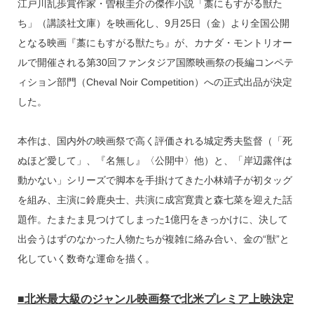
o
江戸川乱歩賞作家・曽根圭介の傑作小説「藁にもすがる獣た
k
ち」（講談社文庫）を映画化し、9月25日（金）より全国公開
となる映画『藁にもすがる獣たち』が、カナダ・モントリオー
ルで開催される第30回ファンタジア国際映画祭の長編コンペテ
ィション部門（Cheval Noir Competition）への正式出品が決定
した。
本作は、国内外の映画祭で高く評価される城定秀夫監督（「死
ぬほど愛して」、『名無し』〈公開中〉他）と、「岸辺露伴は
動かない」シリーズで脚本を手掛けてきた小林靖子が初タッグ
を組み、主演に鈴鹿央士、共演に成宮寛貴と森七菜を迎えた話
題作。たまたま見つけてしまった1億円をきっかけに、決して
出会うはずのなかった人物たちが複雑に絡み合い、金の“獣”と
化していく数奇な運命を描く。
■北米最大級のジャンル映画祭で北米プレミア上映決定