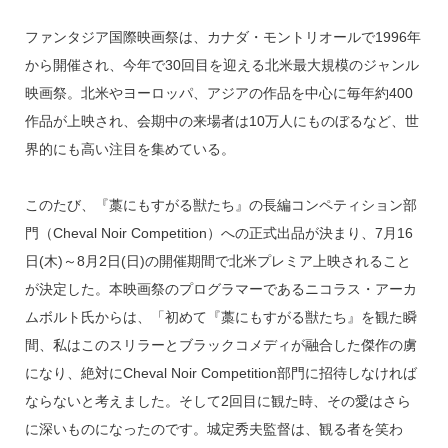
ファンタジア国際映画祭は、カナダ・モントリオールで1996年
から開催され、今年で30回目を迎える北米最大規模のジャンル
映画祭。北米やヨーロッパ、アジアの作品を中心に毎年約400
作品が上映され、会期中の来場者は10万人にものぼるなど、世
界的にも高い注目を集めている。
このたび、『藁にもすがる獣たち』の長編コンペティション部
門（Cheval Noir Competition）への正式出品が決まり、7月16
日(木)～8月2日(日)の開催期間で北米プレミア上映されること
が決定した。本映画祭のプログラマーであるニコラス・アーカ
ムボルト氏からは、「初めて『藁にもすがる獣たち』を観た瞬
間、私はこのスリラーとブラックコメディが融合した傑作の虜
になり、絶対にCheval Noir Competition部門に招待しなければ
ならないと考えました。そして2回目に観た時、その愛はさら
に深いものになったのです。城定秀夫監督は、観る者を笑わ