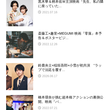
黒木華＆柄本佑Ｗ主演映画『先生、私の隣
に座っていた...
2021.07.16
斎藤工×趣里×MEGUMI 映画『零落』本予
告＆ポスタービジ...
2022.12.26
鈴鹿央士×稲垣吾郎×小雪が初共演 “ラッ
プで法廷を覆す...
2026.06.17
橋本環奈が挑む超本格アクションの裏側公
開。映画『バ...
2022.07.21