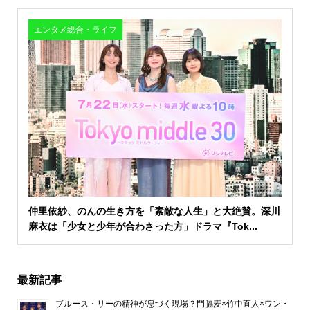
エンタメ総合・ライフ
仲里依紗、のんの生き方を「素敵な人生」と大絶賛。深川
麻衣は「少女と少年が合わさった方」ドラマ『Tok...
最新記事
ブルース・リーの精神が息づく現場？門脇麦×竹中直人×ワン・