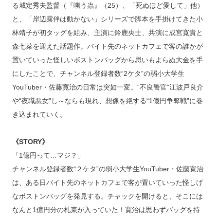
る城定秀夫監督（『嗤う蟲』（25）、「死ぬほど愛して」他）
と、「岸辺露伴は動かない」シリーズで脚本を手掛けてきた小
林靖子が初タッグを組み、主演に鈴鹿央士、共演に成宮寛貴と
森七菜を迎えた話題作。バイト先のネットカフェで客の誰かが
置いていった怪しいボストンバッグから思いもよらぬ大金を手
にしたことで、チャンネル登録者数“2ケタ”の弱小大学生
YouTuber・佐藤寛治の日常は突如一変。“不良警官”江波戸良介
や“夜職悪女”し～ならも現れ、想像を絶する“1億円争奪戦”に巻
き込まれていく。
《STORY》
「1億円って…マジ？」
チャンネル登録者数“２ケタ”の弱小大学生YouTuber・佐藤寛治
は、ある日バイト先のネットカフェで客が置いていった怪しげ
なボストンバッグを発見する。チャックを開けると、そこには
なんと1億円分の札束が入っていた！寛治は思わずバッグを持