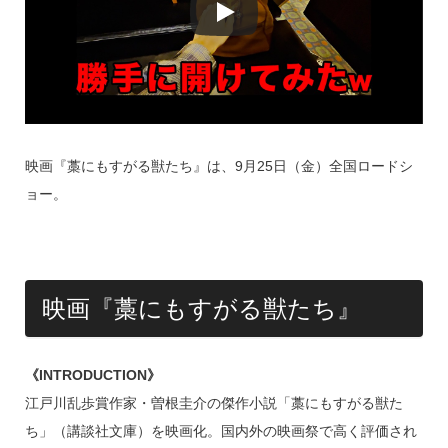
映画『藁にもすがる獣たち』は、9月25日（金）全国ロードシ
ョー。
映画『藁にもすがる獣たち』
《INTRODUCTION》
江戸川乱歩賞作家・曽根圭介の傑作小説「藁にもすがる獣た
ち」（講談社文庫）を映画化。国内外の映画祭で高く評価され