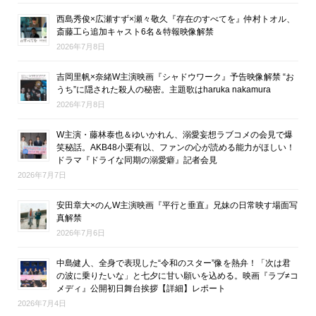
西島秀俊×広瀬すず×瀬々敬久『存在のすべてを』仲村トオル、
斎藤工ら追加キャスト6名＆特報映像解禁
2026年7月8日
吉岡里帆×奈緒W主演映画『シャドウワーク』予告映像解禁 “お
うち”に隠された殺人の秘密。主題歌はharuka nakamura
2026年7月8日
W主演・藤林泰也＆ゆいかれん、溺愛妄想ラブコメの会見で爆
笑秘話。AKB48小栗有以、ファンの心が読める能力がほしい！
ドラマ『ドライな同期の溺愛癖』記者会見
2026年7月7日
安田章大×のんW主演映画『平行と垂直』兄妹の日常映す場面写
真解禁
2026年7月6日
中島健人、全身で表現した“令和のスター”像を熱弁！「次は君
の波に乗りたいな」と七夕に甘い願いを込める。映画『ラブ≠コ
メディ』公開初日舞台挨拶【詳細】レポート
2026年7月4日