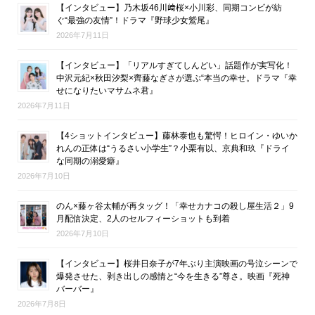
【インタビュー】乃木坂46川﨑桜×小川彩、同期コンビが紡
ぐ“最強の友情”！ドラマ『野球少女鷲尾』
2026年7月11日
【インタビュー】「リアルすぎてしんどい」話題作が実写化！
中沢元紀×秋田汐梨×齊藤なぎさが選ぶ“本当の幸せ。ドラマ『幸
せになりたいマサムネ君』
2026年7月11日
【4ショットインタビュー】藤林泰也も驚愕！ヒロイン・ゆいか
れんの正体は“うるさい小学生”？小栗有以、京典和玖『ドライ
な同期の溺愛癖』
2026年7月10日
のん×藤ヶ谷太輔が再タッグ！「幸せカナコの殺し屋生活２」9
月配信決定、2人のセルフィーショットも到着
2026年7月10日
【インタビュー】桜井日奈子が7年ぶり主演映画の号泣シーンで
爆発させた、剥き出しの感情と“今を生きる”尊さ。映画『死神
バーバー』
2026年7月8日