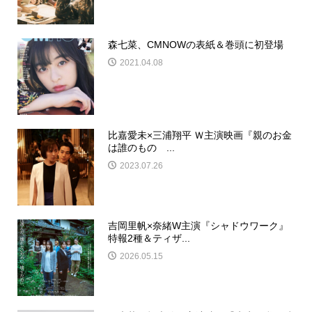
森七菜、CMNOWの表紙＆巻頭に初登場
2021.04.08
比嘉愛未×三浦翔平 Ｗ主演映画『親のお金
は誰のもの ...
2023.07.26
吉岡里帆×奈緒W主演『シャドウワーク』
特報2種＆ティザ...
2026.05.15