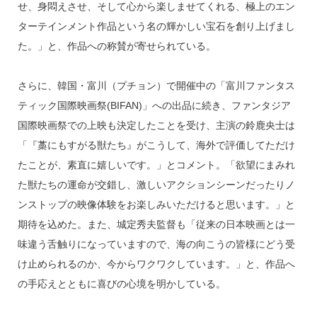
せ、身悶えさせ、そして心から楽しませてくれる、極上のエン
ターテインメント作品という名の輝かしい宝石を創り上げまし
た。」と、作品への称賛が寄せられている。
さらに、韓国・富川（プチョン）で開催中の「富川ファンタス
ティック国際映画祭(BIFAN)」への出品に続き、ファンタジア
国際映画祭での上映も決定したことを受け、主演の鈴鹿央士は
「『藁にもすがる獣たち』がこうして、海外で評価してただけ
たことが、素直に嬉しいです。」とコメント。「欲望にまみれ
た獣たちの運命が交錯し、激しいアクションシーンだったりノ
ンストップの映像体験をお楽しみいただけると思います。」と
期待を込めた。また、城定秀夫監督も「従来の日本映画とは一
味違う舌触りになっていますので、海の向こうの皆様にどう受
け止められるのか、今からワクワクしています。」と、作品へ
の手応えとともに喜びの心境を明かしている。