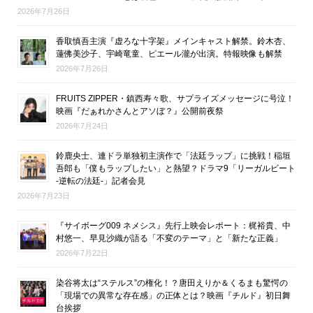
2026年7月26日
香取慎吾主演『虚ろな十字架』メインキャスト解禁。鈴木杏、
蓮佛美沙子、宇崎竜童、ピエール瀧が出演。特報映像も解禁
2026年7月26日
FRUITS ZIPPER・鎮西寿々歌、サプライズメッセージに号泣！
映画『だぁれかさんとアソぼ？』公開前夜祭
2026年7月24日
鈴鹿央士、連ドラ単独初主演作で「法廷ラップ」に挑戦！稲垣
吾郎も「僕もラップしたい」と熱望？ドラマ9「リーガルビート
-逆転の法廷-」記者会見
2026年7月23日
『サイボーグ009 ネメシス』先行上映会レポート：梶裕貴、中
村悠一、早見沙織が語る「不変のテーマ」と「新たな正義」
2026年7月22日
染谷将太は“ステルス”の権化！？唐田えりか＆くるまも驚愕の
「現場での異常な存在感」の正体とは？映画『チルド』初日舞
台挨拶