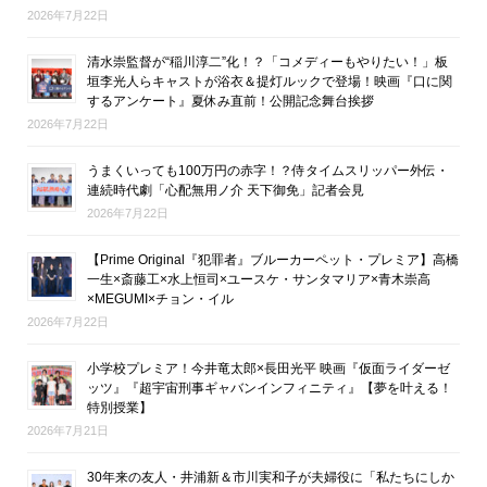
2026年7月22日
清水崇監督が“稲川淳二”化！？「コメディーもやりたい！」板
垣李光人らキャストが浴衣＆提灯ルックで登場！映画『口に関
するアンケート』夏休み直前！公開記念舞台挨拶
2026年7月22日
うまくいっても100万円の赤字！？侍タイムスリッパー外伝・
連続時代劇「心配無用ノ介 天下御免」記者会見
2026年7月22日
【Prime Original『犯罪者』ブルーカーペット・プレミア】高橋
一生×斎藤工×水上恒司×ユースケ・サンタマリア×青木崇高
×MEGUMI×チョン・イル
2026年7月22日
小学校プレミア！今井竜太郎×長田光平 映画『仮面ライダーゼ
ッツ』『超宇宙刑事ギャバンインフィニティ』【夢を叶える！
特別授業】
2026年7月21日
30年来の友人・井浦新＆市川実和子が夫婦役に「私たちにしか