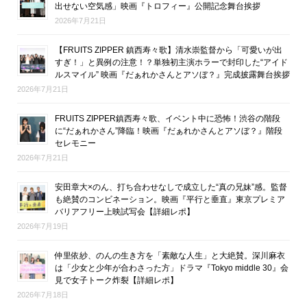
出せない空気感」映画『トロフィー』公開記念舞台挨拶
2026年7月21日
【FRUITS ZIPPER 鎮西寿々歌】清水崇監督から「可愛いが出
すぎ！」と異例の注意！？単独初主演ホラーで封印した“アイド
ルスマイル” 映画『だぁれかさんとアソぼ？』完成披露舞台挨拶
2026年7月21日
FRUITS ZIPPER鎮西寿々歌、イベント中に恐怖！渋谷の階段
に“だぁれかさん”降臨！映画『だぁれかさんとアソぼ？』階段
セレモニー
2026年7月21日
安田章大×のん、打ち合わせなしで成立した“真の兄妹”感。監督
も絶賛のコンビネーション。映画『平行と垂直』東京プレミア
バリアフリー上映試写会【詳細レポ】
2026年7月19日
仲里依紗、のんの生き方を「素敵な人生」と大絶賛。深川麻衣
は「少女と少年が合わさった方」ドラマ『Tokyo middle 30』会
見で女子トーク炸裂【詳細レポ】
2026年7月18日