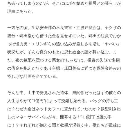
ち去ってしまうのだが、そこにはボケ始めた祖母との暮らしが
理由にあった。
一方その頃、生活安全課の不良警官・江波戸良介は、ヤクザの
親分・郷田巌から借りた金を返せずにいた。郷田の組員でおか
っぱ怪力男・エリンギらの追い込みが厳しさを増し「ヤバい」
状況だが、そんな良介のもとに思わぬ金の話が舞い込む。ま
た、夜の気配を漂わせる悪女の“し～な”は、投資の失敗で多額
の借金を抱えたワケあり主婦・庄田美奈に近づき保険金絡みの
怪しげな計画を企てている。
そんな中、山中で発見された遺体。無関係だったはずの彼らの
人生はやがて“1億円”によって交錯し始める。バッグの持ち主
は？なぜ大金はネットカフェに置かれていたのか？欲望剥き出
しのマネーサバイバルが今、開幕する！“１億円”は誰の手
に！？それぞれが抱える闇と欲望が渦巻く中、獣たちが最後に