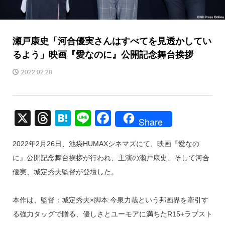
瀬戸康史「河合優実さんはすべてを見透かしてい
るよう」映画『愛なのに』公開記念舞台挨拶
2022.02.28
X
T
H
Li
F
Share
hr
at
n
a
2022年2月26日、池袋HUMAXシネマズにて、映画『愛なの
e
e
e
c
に』公開記念舞台挨拶が行われ、主演の瀬戸康史、そして河合
a
n
e
優実、城定秀夫監督が登壇した。
d
a
b
s
o
本作は、監督：城定秀夫×脚本:今泉力哉という邦画界を牽引す
o
る強力タッグで贈る、優しさとユーモアに満ちたR15+ラブスト