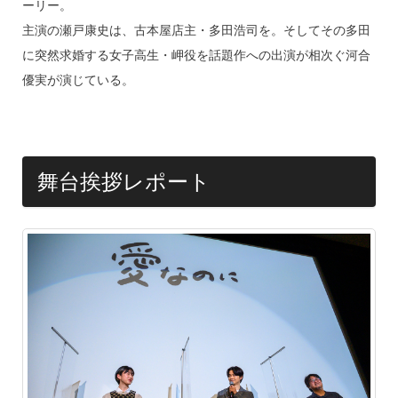
k
ーリー。
主演の瀬戸康史は、古本屋店主・多田浩司を。そしてその多田
に突然求婚する女子高生・岬役を話題作への出演が相次ぐ河合
優実が演じている。
舞台挨拶レポート