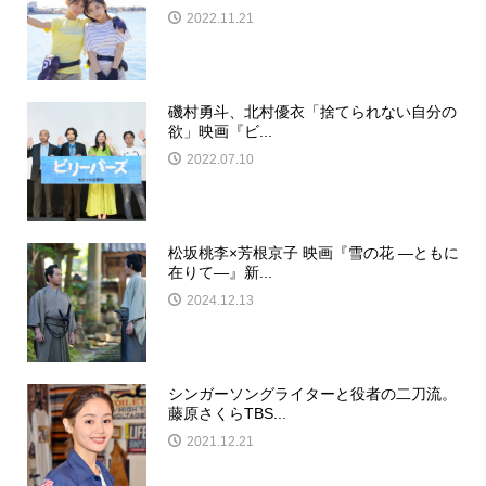
2022.11.21
磯村勇斗、北村優衣「捨てられない自分の
欲」映画『ビ...
2022.07.10
松坂桃李×芳根京子 映画『雪の花 ―ともに
在りて―』新...
2024.12.13
シンガーソングライターと役者の二刀流。
藤原さくらTBS...
2021.12.21