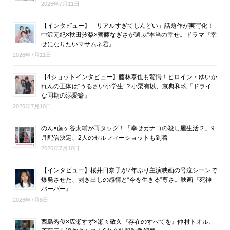
2026年7月11日
【インタビュー】「リアルすぎてしんどい」話題作が実写化！
中沢元紀×秋田汐梨×齊藤なぎさが選ぶ“本当の幸せ。ドラマ『幸
せになりたいマサムネ君』
2026年7月11日
【4ショットインタビュー】藤林泰也も驚愕！ヒロイン・ゆいか
れんの正体は“うるさい小学生”？小栗有以、京典和玖『ドライ
な同期の溺愛癖』
2026年7月10日
のん×藤ヶ谷太輔が再タッグ！「幸せカナコの殺し屋生活２」9
月配信決定、2人のセルフィーショットも到着
2026年7月10日
【インタビュー】桜井日奈子が7年ぶり主演映画の号泣シーンで
爆発させた、剥き出しの感情と“今を生きる”尊さ。映画『死神
バーバー』
2026年7月8日
西島秀俊×広瀬すず×瀬々敬久『存在のすべてを』仲村トオル、