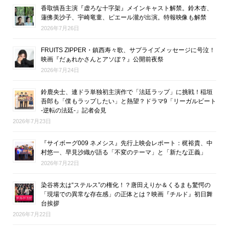
香取慎吾主演『虚ろな十字架』メインキャスト解禁。鈴木杏、
蓮佛美沙子、宇崎竜童、ピエール瀧が出演。特報映像も解禁
2026年7月26日
FRUITS ZIPPER・鎮西寿々歌、サプライズメッセージに号泣！
映画『だぁれかさんとアソぼ？』公開前夜祭
2026年7月24日
鈴鹿央士、連ドラ単独初主演作で「法廷ラップ」に挑戦！稲垣
吾郎も「僕もラップしたい」と熱望？ドラマ9「リーガルビート
-逆転の法廷-」記者会見
2026年7月23日
『サイボーグ009 ネメシス』先行上映会レポート：梶裕貴、中
村悠一、早見沙織が語る「不変のテーマ」と「新たな正義」
2026年7月22日
染谷将太は“ステルス”の権化！？唐田えりか＆くるまも驚愕の
「現場での異常な存在感」の正体とは？映画『チルド』初日舞
台挨拶
2026年7月22日