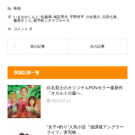
e
e
e
c
映画
a
n
e
いまおかしんじ
,
吹越満
,
城定秀夫
,
宇野祥平
,
小出恵介
,
日高七海
,
藤原さくら
,
銀平町シネマブルース
d
a
b
コメント:
0
s
o
o
k
関連記事一覧
白石晃士のオリジナルPOVホラー最新作
『オカルトの森へ...
2022.07.13
“女子×釣り”人気小説『放課後アングラー
ライフ』実写映...