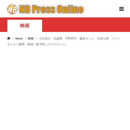
映画
News
映画
小出恵介、吹越満、宇野祥平、藤原さくら、日高七海、メイン
キャスト解禁。映画『銀平町シネマブルース』