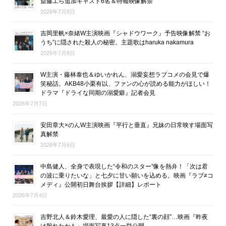
斎藤工ら追加キャスト6名＆特報映像解禁
2026年7月8日
吉岡里帆×奈緒W主演映画『シャドウワーク』予告映像解禁 “お
うち”に隠された殺人の秘密。主題歌はharuka nakamura
2026年7月8日
W主演・藤林泰也＆ゆいかれん、溺愛妄想ラブコメの会見で爆
笑秘話。AKB48小栗有以、ファンの心が読める能力がほしい！
ドラマ『ドライな同期の溺愛癖』記者会見
2026年7月7日
安田章大×のんW主演映画『平行と垂直』兄妹の日常映す場面写
真解禁
2026年7月6日
中島健人、全身で表現した“令和のスター”像を熱弁！「次は君
の波に乗りたいな」と七夕に甘い願いを込める。映画『ラブ≠コ
メディ』公開初日舞台挨拶【詳細】レポート
2026年7月4日
吉野北人＆鈴木愛理、最愛の人に隠した“裏の顔”…映画『昨夜