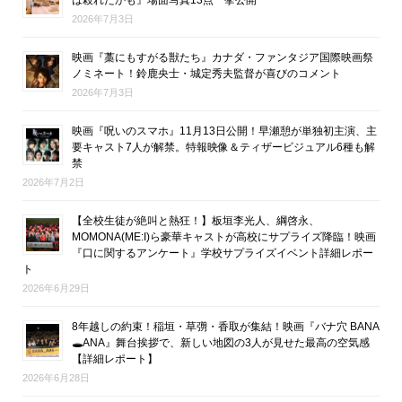
は殺れたかも』場面写真13点一挙公開
2026年7月3日
映画『藁にもすがる獣たち』カナダ・ファンタジア国際映画祭
ノミネート！鈴鹿央士・城定秀夫監督が喜びのコメント
2026年7月3日
映画『呪いのスマホ』11月13日公開！早瀬憩が単独初主演、主
要キャスト7人が解禁。特報映像＆ティザービジュアル6種も解
禁
2026年7月2日
【全校生徒が絶叫と熱狂！】板垣李光人、綱啓永、
MOMONA(ME:I)ら豪華キャストが高校にサプライズ降臨！映画
『口に関するアンケート』学校サプライズイベント詳細レポー
ト
2026年6月29日
8年越しの約束！稲垣・草彅・香取が集結！映画『バナ穴 BANA
🕳ANA』舞台挨拶で、新しい地図の3人が見せた最高の空気感
【詳細レポート】
2026年6月28日