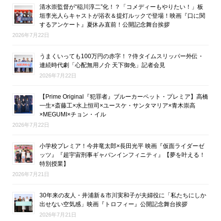
清水崇監督が“稲川淳二”化！？「コメディーもやりたい！」板
垣李光人らキャストが浴衣＆提灯ルックで登場！映画『口に関
するアンケート』夏休み直前！公開記念舞台挨拶
2026年7月22日
うまくいっても100万円の赤字！？侍タイムスリッパー外伝・
連続時代劇「心配無用ノ介 天下御免」記者会見
2026年7月22日
【Prime Original『犯罪者』ブルーカーペット・プレミア】高橋
一生×斎藤工×水上恒司×ユースケ・サンタマリア×青木崇高
×MEGUMI×チョン・イル
2026年7月22日
小学校プレミア！今井竜太郎×長田光平 映画『仮面ライダーゼ
ッツ』『超宇宙刑事ギャバンインフィニティ』【夢を叶える！
特別授業】
2026年7月21日
30年来の友人・井浦新＆市川実和子が夫婦役に「私たちにしか
出せない空気感」映画『トロフィー』公開記念舞台挨拶
2026年7月21日