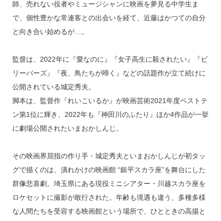
師、売れない役者やミュージシャンに映画を夢見る中学生ま
で、個性豊かな常連客との出会いを経て、近藤はかつての自分
と向き合い始めるが…。
監督は、2022年に『愛なのに』『女子高生に殺されたい』『ビ
リーバーズ』『夜、鳥たちが啼く』などの話題作が立て続けに
公開されている城定秀夫。
脚本は、監督作『れいこいるか』が映画芸術2021年度ベストテ
ン第1位に輝き、2022年も『神田川のふたり』ほか4作品が一挙
に劇場公開されたいまおかしんじ。
その映画界屈指の作り手・城定秀夫といまおかしんじが初タッ
グで描くのは、潰れかけの映画館 “銀平スカラ座”を舞台にした
群像悲喜劇。埼玉県にある現役ミニシアター・川越スカラ座を
ロケセットに撮影が敢行された。年齢も境遇も違う、多種多様
な人間たちを受容する映画館という場所で、ひとときの高揚と