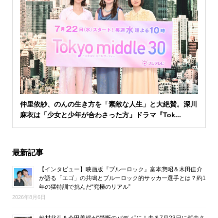
仲里依紗、のんの生き方を「素敵な人生」と大絶賛。深川
麻衣は「少女と少年が合わさった方」ドラマ『Tok...
最新記事
【インタビュー】映画版『ブルーロック』富本惣昭＆木田佳介
が語る「エゴ」の共鳴とブルーロック的サッカー選手とは？約1
年の猛特訓で挑んだ“究極のリアル”
2026年8月6日