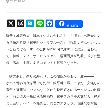
2022.10.20
X
T
H
Li
F
Share
hr
at
n
a
監督：城定秀夫、脚本：いまおかしんじ、主演：小出恵介によ
e
e
e
c
る群像悲喜劇『銀平町シネマブルース』（読み：ぎんぺいちょ
a
n
e
うしねまぶるーす）の公開が2023年2月10日に決定。合わせ
d
a
b
て、特報・ティーザービジュアル・場面写真が到着。並びに監
s
o
督、脚本、主演によるコメントも解禁となった。
o
k
一瞬の夢と、祭りの終わり。この場所からもう一度―――。
かつて青春時代を過ごした街・銀平町に帰ってきた一文無しの
青年・近藤は、ひょんなことから映画好きのホームレスの佐藤
と、商店街の一角にある映画館・銀平スカラ座の支配人・梶原
と出会い、バイトを始める。同僚のスタッフ、老練な映写技