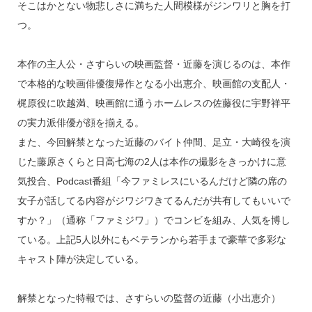
そこはかとない物悲しさに満ちた人間模様がジンワリと胸を打
つ。
本作の主人公・さすらいの映画監督・近藤を演じるのは、本作
で本格的な映画俳優復帰作となる小出恵介、映画館の支配人・
梶原役に吹越満、映画館に通うホームレスの佐藤役に宇野祥平
の実力派俳優が顔を揃える。
また、今回解禁となった近藤のバイト仲間、足立・大崎役を演
じた藤原さくらと日高七海の2人は本作の撮影をきっかけに意
気投合、Podcast番組「今ファミレスにいるんだけど隣の席の
女子が話してる内容がジワジワきてるんだが共有してもいいで
すか？」（通称「ファミジワ」）でコンビを組み、人気を博し
ている。上記5人以外にもベテランから若手まで豪華で多彩な
キャスト陣が決定している。
解禁となった特報では、さすらいの監督の近藤（小出恵介）