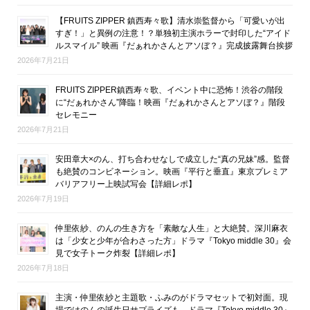
【FRUITS ZIPPER 鎮西寿々歌】清水崇監督から「可愛いが出
すぎ！」と異例の注意！？単独初主演ホラーで封印した“アイド
ルスマイル” 映画『だぁれかさんとアソぼ？』完成披露舞台挨拶
2026年7月21日
FRUITS ZIPPER鎮西寿々歌、イベント中に恐怖！渋谷の階段
に“だぁれかさん”降臨！映画『だぁれかさんとアソぼ？』階段
セレモニー
2026年7月21日
安田章大×のん、打ち合わせなしで成立した“真の兄妹”感。監督
も絶賛のコンビネーション。映画『平行と垂直』東京プレミア
バリアフリー上映試写会【詳細レポ】
2026年7月19日
仲里依紗、のんの生き方を「素敵な人生」と大絶賛。深川麻衣
は「少女と少年が合わさった方」ドラマ『Tokyo middle 30』会
見で女子トーク炸裂【詳細レポ】
2026年7月18日
主演・仲里依紗と主題歌・ふみのがドラマセットで初対面。現