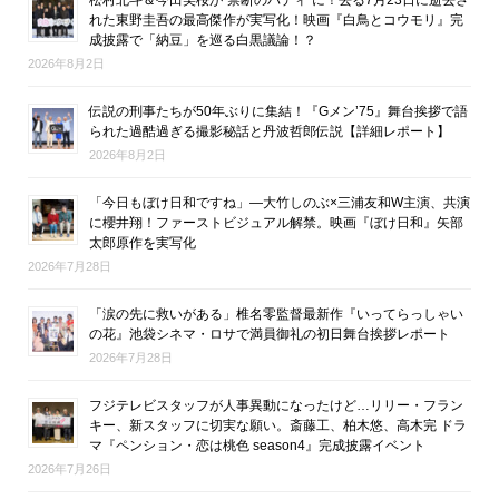
松村北斗＆今田美桜が“禁断のバディ”に！去る7月23日に逝去さ
れた東野圭吾の最高傑作が実写化！映画『白鳥とコウモリ』完
成披露で「納豆」を巡る白黒議論！？
2026年8月2日
伝説の刑事たちが50年ぶりに集結！『Gメン’75』舞台挨拶で語
られた過酷過ぎる撮影秘話と丹波哲郎伝説【詳細レポート】
2026年8月2日
「今日もぼけ日和ですね」―大竹しのぶ×三浦友和W主演、共演
に櫻井翔！ファーストビジュアル解禁。映画『ぼけ日和』矢部
太郎原作を実写化
2026年7月28日
「涙の先に救いがある」椎名零監督最新作『いってらっしゃい
の花』池袋シネマ・ロサで満員御礼の初日舞台挨拶レポート
2026年7月28日
フジテレビスタッフが人事異動になったけど…リリー・フラン
キー、新スタッフに切実な願い。斎藤工、柏木悠、高木完 ドラ
マ『ペンション・恋は桃色 season4』完成披露イベント
2026年7月26日