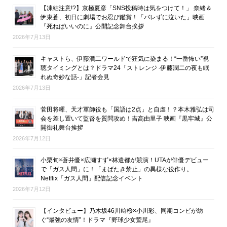
【凍結注意!?】京極夏彦「SNS投稿時は気をつけて！」 奈緒＆
伊東蒼、初日に劇場でお忍び鑑賞！「バレずに泣いた」映画
『死ねばいいのに』公開記念舞台挨拶
2026年7月13日
キャストら、伊藤潤二ワールドで狂気に染まる！“一番怖い”視
聴タイミングとは？ドラマ24「ストレンジ -伊藤潤二の夜も眠
れぬ奇妙な話-」記者会見
2026年7月13日
菅田将暉、天才軍師役も「国語は2点」と自虐！？本木雅弘は司
会を差し置いて監督を質問攻め！吉高由里子 映画『黒牢城』公
開御礼舞台挨拶
2026年7月12日
小栗旬×蒼井優×広瀬すず×林遣都が競演！UTAが俳優デビュー
で「ガス人間」に！「まばたき禁止」の異様な役作り。
Netflix「ガス人間」配信記念イベント
2026年7月12日
【インタビュー】乃木坂46川﨑桜×小川彩、同期コンビが紡
ぐ“最強の友情”！ドラマ『野球少女鷲尾』