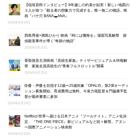
【稲垣吾郎インタビュー】8年越しの約束が結実！新しい地図の
３人が放つ「観る者の想像力で完成する」唯一無二の物語。映
画『バナ穴 BANA🕳ANA』
2026年6月25日
西島秀俊×満島ひかり 映画『時には懺悔を』場面写真解禁 探
偵殺害事件が導く“奇跡の物語”
2026年6月25日
香取慎吾主演映画『高校生家族』ティザービジュアル＆特報解
禁 家族全員高校生の“青春フルスロットル”開幕
2026年6月25日
俳優・声優を目指す12歳〜25歳対象「OPALIS」第2弾オーディ
ション募集開始、育成費用は無料。今泉力哉監督＆門脇康平監
督が最終審査に参加
2026年6月24日
Netflixが世界へ届ける日本アニメ『フールナイト』アニメ化決
定、『THE ONE PIECE』新ビジュアルなど続々解禁。アヌシ
ー国際アニメーション映画祭
2026年6月24日