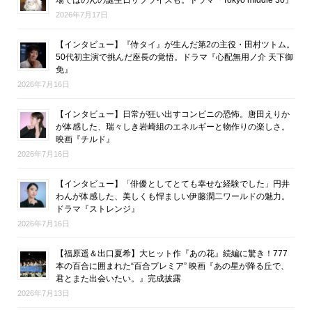
場ではのんの誕生日サプライズも。ドラマ『Tokyo middle 30』
2026年7月17日
【インタビュー】『侍タイ』が生んだ第2の主役・田村ツトム。
50代初主演で挑んだ座長の覚悟。ドラマ『心配無用ノ介 天下御
免』
2026年7月16日
【インタビュー】日常が狂い出すコンビニの恐怖。唐田えりか
が体感した、瑞々しき岩崎組のエネルギーと物作りの楽しさ。
映画『チルド』
2026年7月16日
【インタビュー】「俳優としてとても幸せな経験でした」円井
わんが体感した、美しくも悍ましい伊藤潤二ワールドの魅力。
ドラマ『ストレンジ』
2026年7月16日
【福原遥＆出口夏希】大ヒット作『あの花』続編に驚き！777
本の百合に囲まれた“百合プレミア” 映画『あの星が降る丘で、
君とまた出会いたい。』完成披露
2026年7月13日