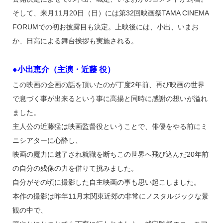
そして、来月11月20日（日）には第32回映画祭TAMA CINEMA
FORUMでの初お披露目も決定。上映後には、小出、いまお
か、日高による舞台挨拶も実施される。
●小出恵介（主演・近藤 役）
この映画の企画の話を頂いたのが丁度2年前、再び映画の世界
で息づく事が出来るという事に高揚と同時に感謝の想いが溢れ
ました。
主人公の近藤猛は映画監督役ということで、俳優をやる前にミ
ニシアターに心酔し、
映画の魔力に魅了され就職を断ちこの世界へ飛び込んだ20年前
の自分の残像の力を借りて挑みました。
自分がその頃に撮影した自主映画の事も思い起こしました。
本作の撮影は昨年11月末関東近郊の非常にノスタルジックな景
観の中で、