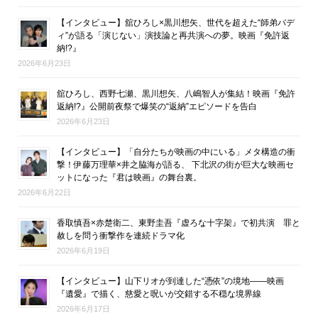
【インタビュー】舘ひろし×黒川想矢、世代を超えた“師弟バデ
ィ”が語る「演じない」演技論と再共演への夢。映画『免許返
納!?』
2026年6月23日
舘ひろし、西野七瀬、黒川想矢、八嶋智人が集結！映画『免許
返納!?』公開前夜祭で爆笑の“返納”エピソードを告白
2026年6月23日
【インタビュー】「自分たちが映画の中にいる」メタ構造の衝
撃！伊藤万理華×井之脇海が語る、 下北沢の街が巨大な映画セ
ットになった『君は映画』の舞台裏。
2026年6月22日
香取慎吾×赤楚衛二、東野圭吾『虚ろな十字架』で初共演 罪と
赦しを問う衝撃作を連続ドラマ化
2026年6月19日
【インタビュー】山下リオが到達した“憑依”の境地――映画
『遺愛』で描く、慈愛と呪いが交錯する不穏な境界線
2026年6月17日