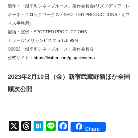
製作：「銀平町シネマブルース」製作委員会(リズメディア・レ
オーネ・クロックワークス・SPOTTED PRODUCTIONS・オフ
ィス事務所)
配給・宣伝：SPOTTED PRODUCTIONS
カラー|アメリカンビスタ|5.1ch|99分
©2022「銀平町シネマブルース」製作委員会
公式サイト：
https://twitter.com/ginpeicinema
2023年2月10日（金）新宿武蔵野館ほか全国
順次公開
X
T
H
Li
F
Share
hr
at
n
a