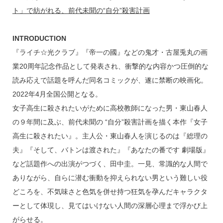
ト」で紡がれる、前代未聞の“自分”殺害計画
INTRODUCTION
『ライチ☆光クラブ』『帝一の國』などの鬼才・古屋兎丸の画
業20周年記念作品として発表され、衝撃的な内容かつ圧倒的な
読み応えで話題を呼んだ同名コミックが、遂に禁断の映画化。
2022年4月全国公開となる。
女子高生に殺されたいがために高校教師になった男・東山春人
の９年間に及ぶ、前代未聞の “自分”殺害計画を描く本作『女子
高生に殺されたい』。主人公・東山春人を演じるのは『総理の
夫』『そして、バトンは渡された』『あなたの番です 劇場版』
など話題作への出演がつづく、田中圭。一見、常識的な人間で
ありながら、自らに潜む衝動を抑えられない男という難しい役
どころを、不気味さと色気を併せ持つ狂気を孕んだキャラクタ
ーとして体現し、見てはいけない人間の深層心理まで浮かび上
がらせる。