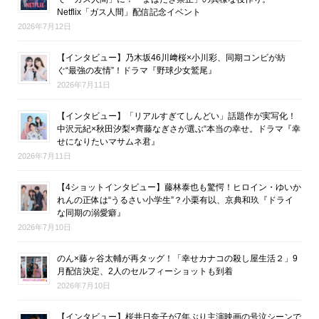
Netflix「ガス人間」配信記念イベント
2026年7月12日
【インタビュー】乃木坂46川﨑桜×小川彩、同期コンビが紡
ぐ“最強の友情”！ドラマ『野球少女鷲尾』
2026年7月11日
【インタビュー】「リアルすぎてしんどい」話題作が実写化！
中沢元紀×秋田汐梨×齊藤なぎさが選ぶ“本当の幸せ。ドラマ『幸
せになりたいマサムネ君』
2026年7月11日
【4ショットインタビュー】藤林泰也も驚愕！ヒロイン・ゆいか
れんの正体は“うるさい小学生”？小栗有以、京典和玖『ドライ
な同期の溺愛癖』
2026年7月10日
のん×藤ヶ谷太輔が再タッグ！「幸せカナコの殺し屋生活２」9
月配信決定、2人のセルフィーショットも到着
2026年7月10日
【インタビュー】桜井日奈子が7年ぶり主演映画の号泣シーンで