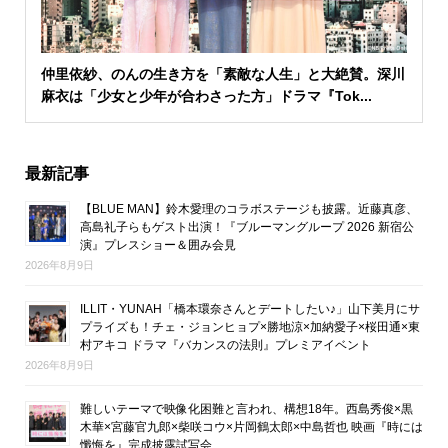
仲里依紗、のんの生き方を「素敵な人生」と大絶賛。深川
麻衣は「少女と少年が合わさった方」ドラマ『Tok...
最新記事
【BLUE MAN】鈴木愛理のコラボステージも披露。近藤真彦、
高島礼子らもゲスト出演！『ブルーマングループ 2026 新宿公
演』プレスショー＆囲み会見
2026年8月9日
ILLIT・YUNAH「橋本環奈さんとデートしたい♪」山下美月にサ
プライズも！チェ・ジョンヒョプ×勝地涼×加納愛子×桜田通×東
村アキコ ドラマ『バカンスの法則』プレミアイベント
2026年8月9日
難しいテーマで映像化困難と言われ、構想18年。西島秀俊×黒
木華×宮藤官九郎×柴咲コウ×片岡鶴太郎×中島哲也 映画『時には
懺悔を』完成披露試写会