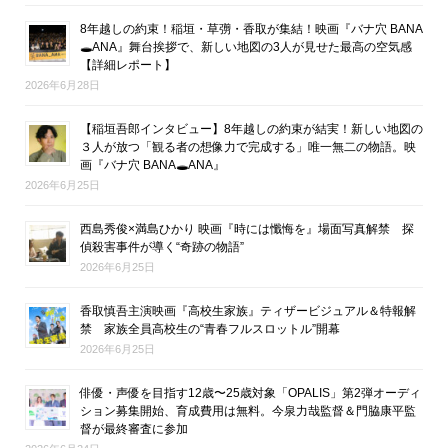
8年越しの約束！稲垣・草彅・香取が集結！映画『バナ穴 BANA
🕳ANA』舞台挨拶で、新しい地図の3人が見せた最高の空気感
【詳細レポート】
2026年6月28日
【稲垣吾郎インタビュー】8年越しの約束が結実！新しい地図の
３人が放つ「観る者の想像力で完成する」唯一無二の物語。映
画『バナ穴 BANA🕳ANA』
2026年6月25日
西島秀俊×満島ひかり 映画『時には懺悔を』場面写真解禁 探
偵殺害事件が導く“奇跡の物語”
2026年6月25日
香取慎吾主演映画『高校生家族』ティザービジュアル＆特報解
禁 家族全員高校生の“青春フルスロットル”開幕
2026年6月25日
俳優・声優を目指す12歳〜25歳対象「OPALIS」第2弾オーディ
ション募集開始、育成費用は無料。今泉力哉監督＆門脇康平監
督が最終審査に参加