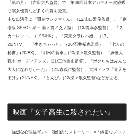
『紙の月』（吉田大八監督）で、第38回日本アカデミー賞優秀
助演女優賞など多くの賞を受賞。
主な出演作に『闇金ウシジマくん』（12/山口雅俊監督）、『劇
場版 SPEC～結～ 漸ノ篇／爻ノ篇』（13/堤幸彦監督）、「ス
カーレット」（19/NHK）、「東京タラレバ娘」（17、
20/NTV）、『生きちゃった』（20/石井裕也監督）、『七人の
秘書』(20/EX)、『明日の食卓』(20/瀬々敬久監督)、『妖怪大
戦争 ガーディアンズ』(21/三池崇史監督)、『ボクたちはみんな
大人になれなかった』（21/森義仁監督）、大河ドラマ「青天を
衝け」(21/NHK)、『とんび』(22/瀬々敬久監督)などがある。
映画『女子高生に殺されたい』
「強烈な心理描写」×「独創的なストーリー」×「緻密なプロッ