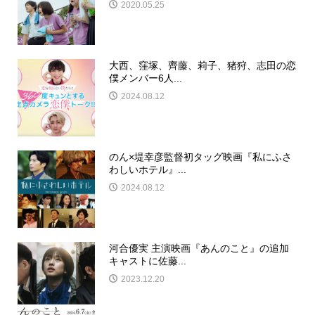
2020.05.25
大西、窪塚、齊藤、莉子、猪狩、志田の恋
僕メンバー6人...
2024.08.12
のん×堤幸彦監督初タッグ映画『私にふさ
わしいホテル』...
2024.08.12
河合優実 主演映画『あんのこと』の追加
キャストに佐藤...
2023.12.20