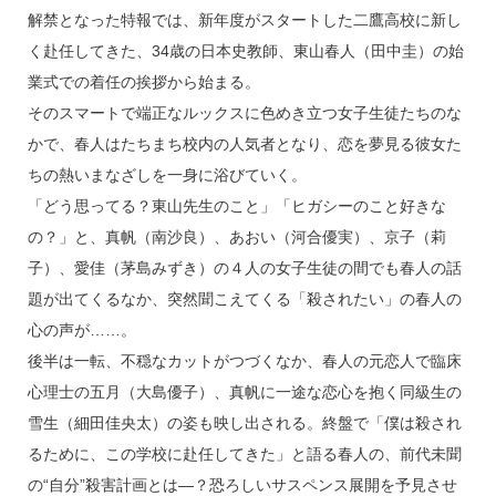
k
解禁となった特報では、新年度がスタートした二鷹高校に新し
く赴任してきた、34歳の日本史教師、東山春人（田中圭）の始
業式での着任の挨拶から始まる。
そのスマートで端正なルックスに色めき立つ女子生徒たちのな
かで、春人はたちまち校内の人気者となり、恋を夢見る彼女た
ちの熱いまなざしを一身に浴びていく。
「どう思ってる？東山先生のこと」「ヒガシーのこと好きな
の？」と、真帆（南沙良）、あおい（河合優実）、京子（莉
子）、愛佳（茅島みずき）の４人の女子生徒の間でも春人の話
題が出てくるなか、突然聞こえてくる「殺されたい」の春人の
心の声が……。
後半は一転、不穏なカットがつづくなか、春人の元恋人で臨床
心理士の五月（大島優子）、真帆に一途な恋心を抱く同級生の
雪生（細田佳央太）の姿も映し出される。終盤で「僕は殺され
るために、この学校に赴任してきた」と語る春人の、前代未聞
の“自分”殺害計画とは―？恐ろしいサスペンス展開を予見させ