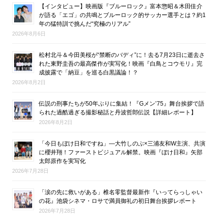
【インタビュー】映画版『ブルーロック』富本惣昭＆木田佳介
が語る「エゴ」の共鳴とブルーロック的サッカー選手とは？約1
年の猛特訓で挑んだ“究極のリアル”
2026年8月6日
松村北斗＆今田美桜が“禁断のバディ”に！去る7月23日に逝去さ
れた東野圭吾の最高傑作が実写化！映画『白鳥とコウモリ』完
成披露で「納豆」を巡る白黒議論！？
2026年8月2日
伝説の刑事たちが50年ぶりに集結！『Gメン’75』舞台挨拶で語
られた過酷過ぎる撮影秘話と丹波哲郎伝説【詳細レポート】
2026年8月2日
「今日もぼけ日和ですね」―大竹しのぶ×三浦友和W主演、共演
に櫻井翔！ファーストビジュアル解禁。映画『ぼけ日和』矢部
太郎原作を実写化
2026年7月28日
「涙の先に救いがある」椎名零監督最新作『いってらっしゃい
の花』池袋シネマ・ロサで満員御礼の初日舞台挨拶レポート
2026年7月28日