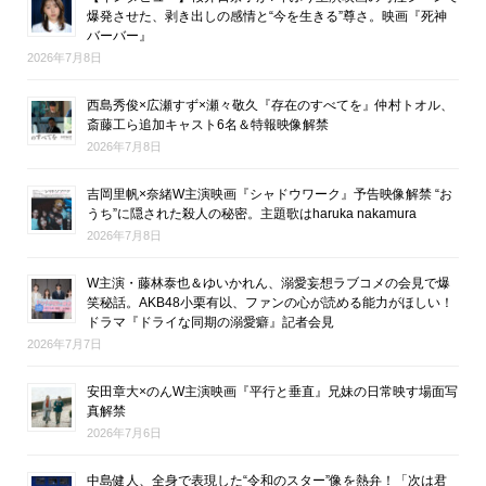
爆発させた、剥き出しの感情と“今を生きる”尊さ。映画『死神
バーバー』
2026年7月8日
西島秀俊×広瀬すず×瀬々敬久『存在のすべてを』仲村トオル、
斎藤工ら追加キャスト6名＆特報映像解禁
2026年7月8日
吉岡里帆×奈緒W主演映画『シャドウワーク』予告映像解禁 “お
うち”に隠された殺人の秘密。主題歌はharuka nakamura
2026年7月8日
W主演・藤林泰也＆ゆいかれん、溺愛妄想ラブコメの会見で爆
笑秘話。AKB48小栗有以、ファンの心が読める能力がほしい！
ドラマ『ドライな同期の溺愛癖』記者会見
2026年7月7日
安田章大×のんW主演映画『平行と垂直』兄妹の日常映す場面写
真解禁
2026年7月6日
中島健人、全身で表現した“令和のスター”像を熱弁！「次は君