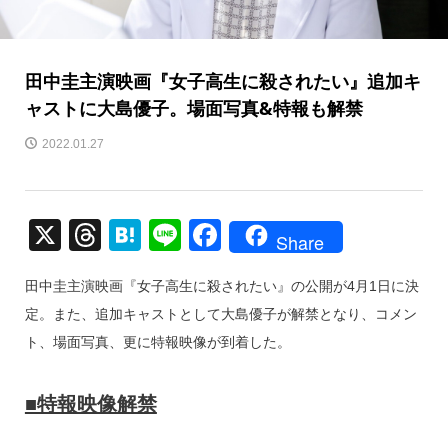
田中圭主演映画『女子高生に殺されたい』追加キ
ャストに大島優子。場面写真&特報も解禁
2022.01.27
X
T
H
Li
F
Share
hr
at
n
a
田中圭主演映画『女子高生に殺されたい』の公開が4月1日に決
e
e
e
c
定。また、追加キャストとして大島優子が解禁となり、コメン
a
n
e
ト、場面写真、更に特報映像が到着した。
d
a
b
s
o
■特報映像解禁
o