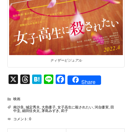
ティザービジュアル
X
T
H
Li
F
Share
hr
at
n
a
e
e
e
c
映画
a
n
e
南沙良
,
城定秀夫
,
大島優子
,
女子高生に殺されたい
,
河合優実
,
田
中圭
,
細田佳央太
,
茅島みずき
,
莉子
d
a
b
コメント:
0
s
o