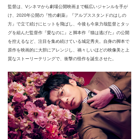
監督は、Vシネマから劇場公開映画まで幅広いジャンルを手が
け、2020年公開の『性の劇薬』『アルプススタンドのはしの
方』で立て続けにヒットを飛ばし、今後も今泉力哉監督とタッ
グを組んだ監督作『愛なのに』と脚本作『猫は逃げた』の公開
を控えるなど、注目を集め続けている城定秀夫。自身の脚本で
原作を映画的に大胆にアレンジし、禍々しいほどの映像美と上
質なストーリーテリングで、衝撃の怪作を誕生させた。