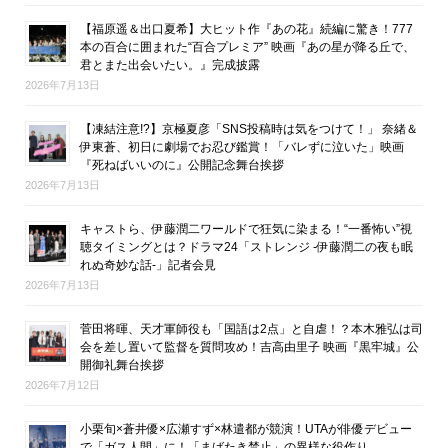
【福原遥＆出口夏希】大ヒット作『あの花』続編に驚き！777
本の百合に囲まれた“百合プレミア” 映画『あの星が降る丘で、
君とまた出会いたい。』完成披露
2026年7月13日
【凍結注意!?】京極夏彦「SNS投稿時は気をつけて！」 奈緒＆
伊東蒼、初日に劇場でお忍び鑑賞！「バレずに泣いた」映画
『死ねばいいのに』公開記念舞台挨拶
2026年7月13日
キャストら、伊藤潤二ワールドで狂気に染まる！“一番怖い”視
聴タイミングとは？ドラマ24「ストレンジ -伊藤潤二の夜も眠
れぬ奇妙な話-」記者会見
2026年7月13日
菅田将暉、天才軍師役も「国語は2点」と自虐！？本木雅弘は司
会を差し置いて監督を質問攻め！吉高由里子 映画『黒牢城』公
開御礼舞台挨拶
2026年7月12日
小栗旬×蒼井優×広瀬すず×林遣都が競演！UTAが俳優デビュー
で「ガス人間」に！「まばたき禁止」の異様な役作り。