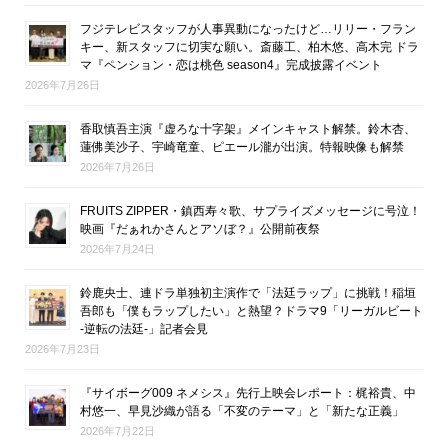
フジテレビスタッフが人事異動になったけど…リリー・フラン
キー、新スタッフに切実な願い。斎藤工、柏木悠、高木完 ドラ
マ『ペンション・恋は桃色 season4』完成披露イベント
2026年7月26日
香取慎吾主演『虚ろな十字架』メインキャスト解禁。鈴木杏、
蓮佛美沙子、宇崎竜童、ピエール瀧が出演。特報映像も解禁
2026年7月26日
FRUITS ZIPPER・鎮西寿々歌、サプライズメッセージに号泣！
映画『だぁれかさんとアソぼ？』公開前夜祭
2026年7月24日
鈴鹿央士、連ドラ単独初主演作で「法廷ラップ」に挑戦！稲垣
吾郎も「僕もラップしたい」と熱望？ドラマ9「リーガルビート
-逆転の法廷-」記者会見
2026年7月23日
『サイボーグ009 ネメシス』先行上映会レポート：梶裕貴、中
村悠一、早見沙織が語る「不変のテーマ」と「新たな正義」
2026年7月22日