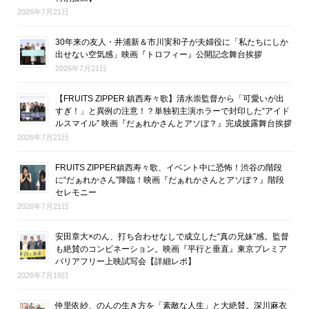
2026年7月21日
30年来の友人・井浦新＆市川実和子が夫婦役に「私たちにしか
出せない空気感」映画『トロフィー』公開記念舞台挨拶
2026年7月21日
【FRUITS ZIPPER 鎮西寿々歌】清水崇監督から「可愛いが出
すぎ！」と異例の注意！？単独初主演ホラーで封印した“アイド
ルスマイル” 映画『だぁれかさんとアソぼ？』完成披露舞台挨拶
2026年7月21日
FRUITS ZIPPER鎮西寿々歌、イベント中に恐怖！渋谷の階段
に“だぁれかさん”降臨！映画『だぁれかさんとアソぼ？』階段
セレモニー
2026年7月21日
安田章大×のん、打ち合わせなしで成立した“真の兄妹”感。監督
も絶賛のコンビネーション。映画『平行と垂直』東京プレミア
バリアフリー上映試写会【詳細レポ】
2026年7月19日
仲里依紗、のんの生き方を「素敵な人生」と大絶賛。深川麻衣