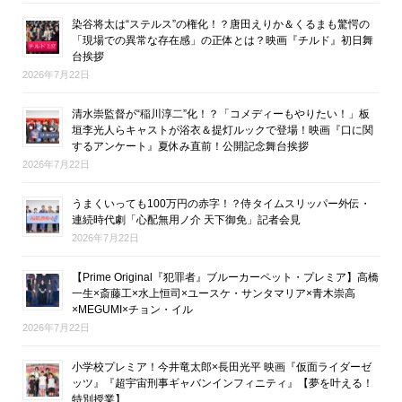
染谷将太は“ステルス”の権化！？唐田えりか＆くるまも驚愕の
「現場での異常な存在感」の正体とは？映画『チルド』初日舞
台挨拶
2026年7月22日
清水崇監督が“稲川淳二”化！？「コメディーもやりたい！」板
垣李光人らキャストが浴衣＆提灯ルックで登場！映画『口に関
するアンケート』夏休み直前！公開記念舞台挨拶
2026年7月22日
うまくいっても100万円の赤字！？侍タイムスリッパー外伝・
連続時代劇「心配無用ノ介 天下御免」記者会見
2026年7月22日
【Prime Original『犯罪者』ブルーカーペット・プレミア】高橋
一生×斎藤工×水上恒司×ユースケ・サンタマリア×青木崇高
×MEGUMI×チョン・イル
2026年7月22日
小学校プレミア！今井竜太郎×長田光平 映画『仮面ライダーゼ
ッツ』『超宇宙刑事ギャバンインフィニティ』【夢を叶える！
特別授業】