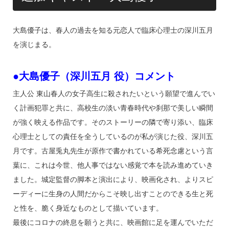
大島優子は、春人の過去を知る元恋人で臨床心理士の深川五月
を演じまる。
●大島優子（深川五月 役）コメント
主人公 東山春人の女子高生に殺されたいという願望で進んでい
く計画犯罪と共に、高校生の淡い青春時代や刹那で美しい瞬間
が強く映える作品です。そのストーリーの隣で寄り添い、臨床
心理士としての責任を全うしているのが私が演じた役、深川五
月です。古屋兎丸先生が原作で書かれている希死念慮という言
葉に、これは今世、他人事ではない感覚で本を読み進めていき
ました。城定監督の脚本と演出により、映画化され、よりスピ
ーディーに生身の人間だからこそ映し出すことのできる生と死
と性を、脆く身近なものとして描いています。
最後にコロナの終息を願うと共に、映画館に足を運んでいただ