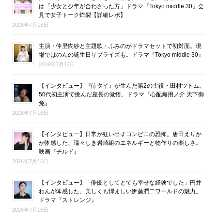
は「少女と少年が合わさった方」ドラマ『Tokyo middle 30』会
見で女子トーク炸裂【詳細レポ】
2026年7月18日
主演・仲里依紗と主題歌・ふみのがドラマセットで初対面。現
場ではのんの誕生日サプライズも。ドラマ『Tokyo middle 30』
2026年7月17日
【インタビュー】『侍タイ』が生んだ第2の主役・田村ツトム。
50代初主演で挑んだ座長の覚悟。ドラマ『心配無用ノ介 天下御
免』
2026年7月16日
【インタビュー】日常が狂い出すコンビニの恐怖。唐田えりか
が体感した、瑞々しき岩崎組のエネルギーと物作りの楽しさ。
映画『チルド』
2026年7月16日
【インタビュー】「俳優としてとても幸せな経験でした」円井
わんが体感した、美しくも悍ましい伊藤潤二ワールドの魅力。
ドラマ『ストレンジ』
2026年7月16日