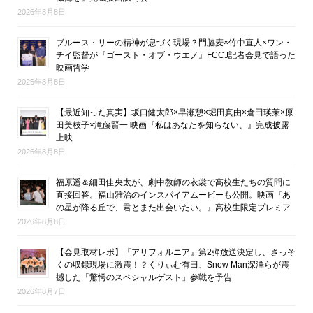
2026年8月8日
ブルース・リーの精神が息づく現場？門脇麦×竹中直人×ワン・
チイ監督が『ゴースト・オブ・ウエノ』FCCJ記者会見で語った
映画哲学
2026年8月8日
【最近知った真実】坂口健太郎×早瀬憩×堀田真由×倉田瑛茉×原
田美枝子×滝藤賢一 映画『私はあなたを知らない、』完成披露
上映
2026年8月8日
福原遥＆細田佳央太が、劇中教師の衣裳で高校生たちの質問に
直接回答。福山雅治のインスパイアムービーも公開。映画『あ
の星が降る丘で、君とまた出会いたい。』高校生限定プレミア
2026年8月8日
【会見取材レポ】『アリフォルニア』第2弾放送決定し、さっそ
くの収録現場に激震！？くりぃむ有田、Snow Man深澤らが震
撼した「驚愕のスペシャルゲスト」参戦を予告
2026年8月7日