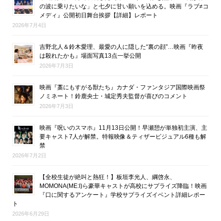
の波に乗りたいな」と七夕に甘い願いを込める。映画『ラブ≠コ
メディ』公開初日舞台挨拶【詳細】レポート
2026年7月4日
吉野北人＆鈴木愛理、最愛の人に隠した“裏の顔”…映画『昨夜
は殺れたかも』場面写真13点一挙公開
2026年7月3日
映画『藁にもすがる獣たち』カナダ・ファンタジア国際映画祭
ノミネート！鈴鹿央士・城定秀夫監督が喜びのコメント
2026年7月3日
映画『呪いのスマホ』11月13日公開！早瀬憩が単独初主演、主
要キャスト7人が解禁。特報映像＆ティザービジュアル6種も解
禁
2026年7月2日
【全校生徒が絶叫と熱狂！】板垣李光人、綱啓永、
MOMONA(ME:I)ら豪華キャストが高校にサプライズ降臨！映画
『口に関するアンケート』学校サプライズイベント詳細レポー
ト
2026年6月29日