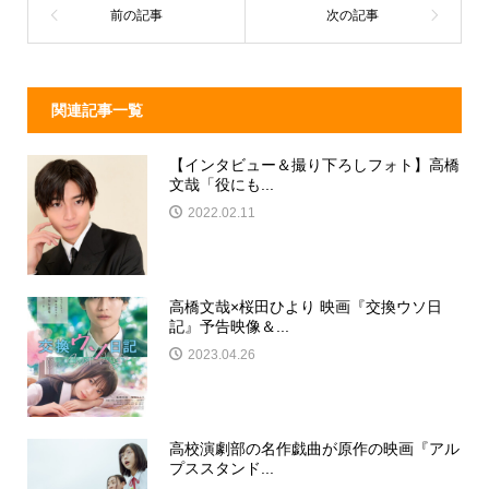
o
k
関連記事一覧
【インタビュー＆撮り下ろしフォト】高橋
文哉「役にも...
2022.02.11
高橋文哉×桜田ひより 映画『交換ウソ日
記』予告映像＆...
2023.04.26
高校演劇部の名作戯曲が原作の映画『アル
プススタンド...