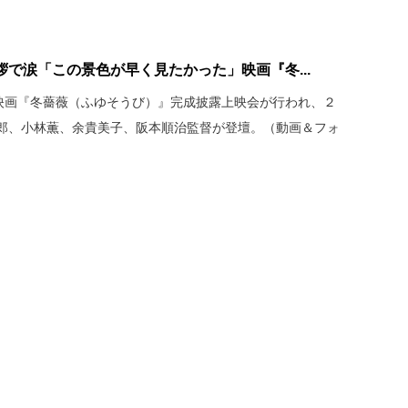
で涙「この景色が早く見たかった」映画『冬...
、映画『冬薔薇（ふゆそうび）』完成披露上映会が行われ、２
郎、小林薫、余貴美子、阪本順治監督が登壇。（動画＆フォ