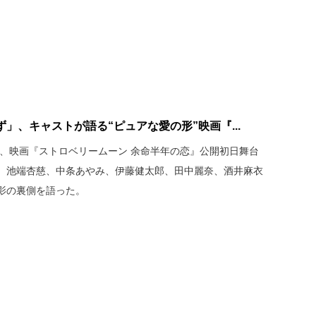
」、キャストが語る“ピュアな愛の形”映画『...
て、映画『ストロベリームーン 余命半年の恋』公開初日舞台
、池端杏慈、中条あやみ、伊藤健太郎、田中麗奈、酒井麻衣
影の裏側を語った。