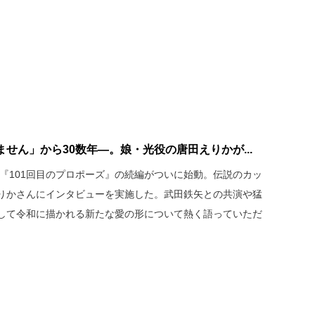
せん」から30数年―。娘・光役の唐田えりかが...
た『101回目のプロポーズ』の続編がついに始動。伝説のカッ
りかさんにインタビューを実施した。武田鉄矢との共演や猛
して令和に描かれる新たな愛の形について熱く語っていただ