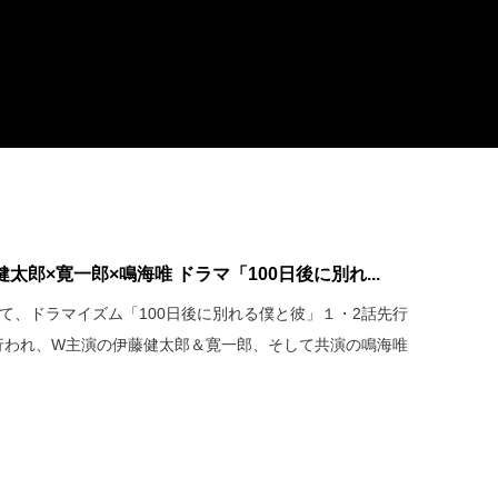
郎×寛一郎×鳴海唯 ドラマ「100日後に別れ...
ズにて、ドラマイズム「100日後に別れる僕と彼」１・2話先行
行われ、W主演の伊藤健太郎＆寛一郎、そして共演の鳴海唯