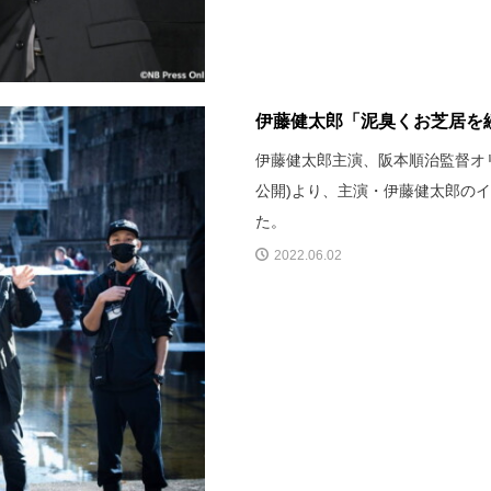
伊藤健太郎「泥臭くお芝居を続
伊藤健太郎主演、阪本順治監督オリ
公開)より、主演・伊藤健太郎の
た。
2022.06.02