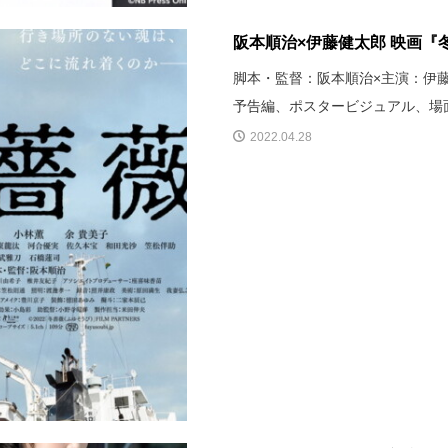
阪本順治×伊藤健太郎 映画『
脚本・監督：阪本順治×主演：伊藤
予告編、ポスタービジュアル、場
2022.04.28