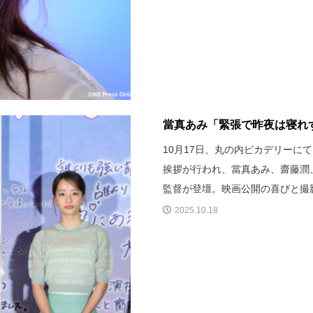
當真あみ「緊張で昨夜は寝れず
10月17日、丸の内ピカデリーに
挨拶が行われ、當真あみ、齋藤潤
監督が登壇。映画公開の喜びと撮
2025.10.18