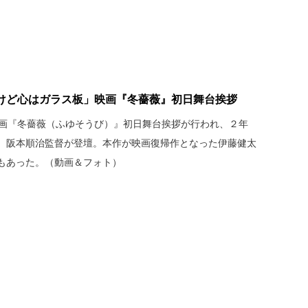
けど心はガラス板」映画『冬薔薇』初日舞台挨拶
映画『冬薔薇（ふゆそうび）』初日舞台挨拶が行われ、２年
、阪本順治監督が登壇。本作が映画復帰作となった伊藤健太
もあった。（動画＆フォト）