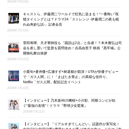
2026年7月13日
キャストら、伊藤潤二ワールドで狂気に染まる！“一番怖い”視
聴タイミングとは？ドラマ24「ストレンジ -伊藤潤二の夜も眠
れぬ奇妙な話-」記者会見
2026年7月13日
菅田将暉、天才軍師役も「国語は2点」と自虐！？本木雅弘は司
会を差し置いて監督を質問攻め！吉高由里子 映画『黒牢城』公
開御礼舞台挨拶
2026年7月12日
小栗旬×蒼井優×広瀬すず×林遣都が競演！UTAが俳優デビュー
で「ガス人間」に！「まばたき禁止」の異様な役作り。
Netflix「ガス人間」配信記念イベント
2026年7月12日
【インタビュー】乃木坂46川﨑桜×小川彩、同期コンビが紡
ぐ“最強の友情”！ドラマ『野球少女鷲尾』
2026年7月11日
【インタビュー】「リアルすぎてしんどい」話題作が実写化！