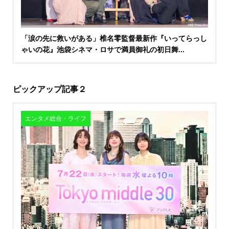
「涙の先に救いがある」椎名零監督最新作『いってらっし
ゃいの花』池袋シネマ・ロサで満員御礼の初日舞...
ピックアップ記事２
エンタメ総合・ライフ