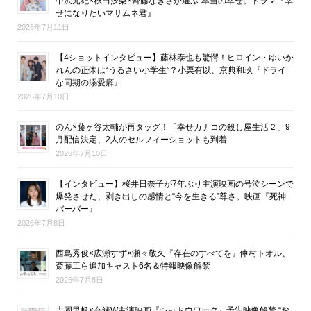
中沢元紀×秋田汐梨×齊藤なぎさが選ぶ“本当の幸せ。ドラマ『幸
せになりたいマサムネ君』
2026年7月11日
【4ショットインタビュー】藤林泰也も驚愕！ヒロイン・ゆいか
れんの正体は“うるさい小学生”？小栗有以、京典和玖『ドライ
な同期の溺愛癖』
2026年7月10日
のん×藤ヶ谷太輔が再タッグ！「幸せカナコの殺し屋生活２」9
月配信決定、2人のセルフィーショットも到着
2026年7月10日
【インタビュー】桜井日奈子が7年ぶり主演映画の号泣シーンで
爆発させた、剥き出しの感情と“今を生きる”尊さ。映画『死神
バーバー』
2026年7月8日
西島秀俊×広瀬すず×瀬々敬久『存在のすべてを』仲村トオル、
斎藤工ら追加キャスト6名＆特報映像解禁
2026年7月8日
吉岡里帆×奈緒W主演映画『シャドウワーク』予告映像解禁 “お