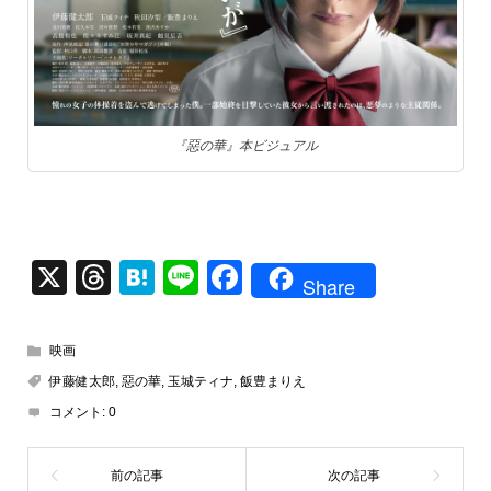
『惡の華』本ビジュアル
X
T
H
Li
F
Share
hr
at
n
a
e
e
e
c
映画
a
n
e
伊藤健太郎
,
惡の華
,
玉城ティナ
,
飯豊まりえ
d
a
b
コメント:
0
s
o
o