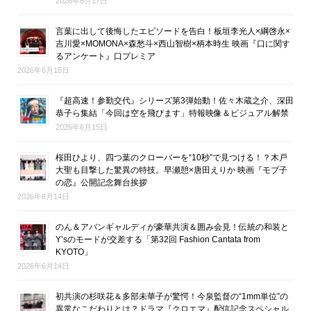
2026年6月17日
言葉に出して後悔したエピソードを告白！板垣李光人×綱啓永×
吉川愛×MOMONA×森愁斗×西山智樹×柄本時生 映画『口に関す
るアンケート』口プレミア
2026年6月15日
『超高速！参勤交代』シリーズ第3弾始動！佐々木蔵之介、深田
恭子ら集結「今回は空を飛びます」特報映像＆ビジュアル解禁
2026年6月15日
桜田ひより、四つ葉のクローバーを“10秒”で見つける！？木戸
大聖も目撃した驚異の特技。早瀬憩×唐田えりか 映画『モブ子
の恋』公開記念舞台挨拶
2026年6月14日
のん＆アバンギャルディが豪華共演＆囲み会見！伝統の和装と
Y’sのモードが交差する「第32回 Fashion Cantata from
KYOTO」
2026年6月14日
初共演の杉咲花＆多部未華子が驚愕！今泉監督の“1mm単位”の
異常なこだわりとは？ドラマ『クロエマ』配信記念スペシャル