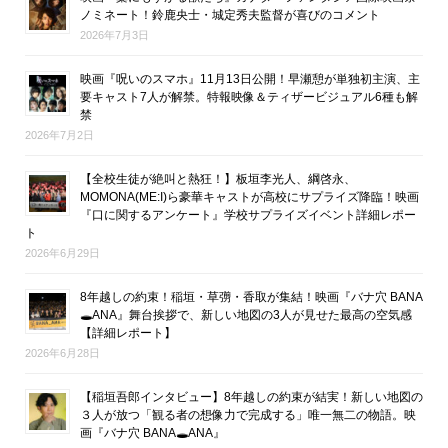
ノミネート！鈴鹿央士・城定秀夫監督が喜びのコメント
2026年7月3日
映画『呪いのスマホ』11月13日公開！早瀬憩が単独初主演、主
要キャスト7人が解禁。特報映像＆ティザービジュアル6種も解
禁
2026年7月2日
【全校生徒が絶叫と熱狂！】板垣李光人、綱啓永、
MOMONA(ME:I)ら豪華キャストが高校にサプライズ降臨！映画
『口に関するアンケート』学校サプライズイベント詳細レポー
ト
2026年6月29日
8年越しの約束！稲垣・草彅・香取が集結！映画『バナ穴 BANA
🕳ANA』舞台挨拶で、新しい地図の3人が見せた最高の空気感
【詳細レポート】
2026年6月28日
【稲垣吾郎インタビュー】8年越しの約束が結実！新しい地図の
３人が放つ「観る者の想像力で完成する」唯一無二の物語。映
画『バナ穴 BANA🕳ANA』