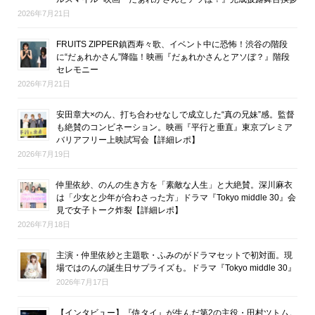
2026年7月21日
FRUITS ZIPPER鎮西寿々歌、イベント中に恐怖！渋谷の階段
に“だぁれかさん”降臨！映画『だぁれかさんとアソぼ？』階段
セレモニー
2026年7月21日
安田章大×のん、打ち合わせなしで成立した“真の兄妹”感。監督
も絶賛のコンビネーション。映画『平行と垂直』東京プレミア
バリアフリー上映試写会【詳細レポ】
2026年7月19日
仲里依紗、のんの生き方を「素敵な人生」と大絶賛。深川麻衣
は「少女と少年が合わさった方」ドラマ『Tokyo middle 30』会
見で女子トーク炸裂【詳細レポ】
2026年7月18日
主演・仲里依紗と主題歌・ふみのがドラマセットで初対面。現
場ではのんの誕生日サプライズも。ドラマ『Tokyo middle 30』
2026年7月17日
【インタビュー】『侍タイ』が生んだ第2の主役・田村ツトム。