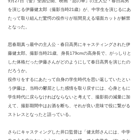
9月27日（金）全国公開、映画『惡の華』の主人公・春日高男
を演じる伊藤健太郎（撮影当時21歳）が、中学生を演じるにあ
たって取り組んだ驚愕の役作りが垣間見える場面カットが解禁
となった。
思春期真っ最中の主人公・春日高男にキャスティングされた伊
藤健太郎。撮影当時21歳、身長179cmの高身長で、がっしりと
した体格だった伊藤さんがどのようにして春日高男を演じたの
だろうか。
役作りをするにあたって自身の学生時代を思い返していたとい
う伊藤は、当時の鬱屈とした感情を取り戻すには、心身ともに
学生時代に戻らなければならないと考えて、撮影前の減量に加
えて、撮影期間中はお酒を断ち、それが良い意味で役に繋がる
ストレスとなったと語っている。
さらにキャスティングした井口監督は「健太郎さんには、中学