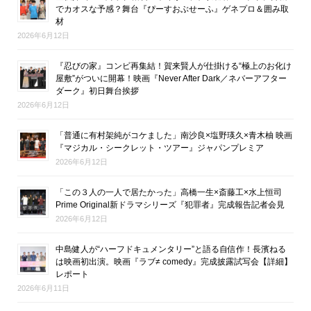
でカオスな予感？舞台『ぴーすおぶせーふ』ゲネプロ＆囲み取
材
2026年6月12日
『忍びの家』コンビ再集結！賀来賢人が仕掛ける“極上のお化け
屋敷”がついに開幕！映画『Never After Dark／ネバーアフター
ダーク』初日舞台挨拶
2026年6月12日
「普通に有村架純がコケました」南沙良×塩野瑛久×青木柚 映画
『マジカル・シークレット・ツアー』ジャパンプレミア
2026年6月12日
「この３人の一人で居たかった」高橋一生×斎藤工×水上恒司
Prime Original新ドラマシリーズ『犯罪者』完成報告記者会見
2026年6月12日
中島健人が“ハーフドキュメンタリー”と語る自信作！長濱ねる
は映画初出演。映画『ラブ≠ comedy』完成披露試写会【詳細】
レポート
2026年6月11日