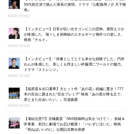
50代初主演で挑んだ座長の覚悟。ドラマ『心配無用ノ介 天下御
免』
2026年7月16日
【インタビュー】日常が狂い出すコンビニの恐怖。唐田えりか
が体感した、瑞々しき岩崎組のエネルギーと物作りの楽しさ。
映画『チルド』
2026年7月16日
【インタビュー】「俳優としてとても幸せな経験でした」円井
わんが体感した、美しくも悍ましい伊藤潤二ワールドの魅力。
ドラマ『ストレンジ』
2026年7月16日
【福原遥＆出口夏希】大ヒット作『あの花』続編に驚き！777
本の百合に囲まれた“百合プレミア” 映画『あの星が降る丘で、
君とまた出会いたい。』完成披露
2026年7月13日
【凍結注意!?】京極夏彦「SNS投稿時は気をつけて！」 奈緒＆
伊東蒼、初日に劇場でお忍び鑑賞！「バレずに泣いた」映画
『死ねばいいのに』公開記念舞台挨拶