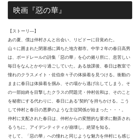
映画『惡の華』
【ストーリ―】
あの夏、僕は仲村さんと出会い、リビドーに目覚めた。
山々に囲まれた閉塞感に満ちた地方都市。中学２年の春日高男
は、ボードレールの詩集「惡の華」を心の拠り所に、息苦しい
毎日をなんとかやり過ごしていた。ある放課後、春日は教室で
憧れのクラスメイト・佐伯奈々子の体操着を見つける。衝動の
ままに春日は体操着を掴み、その場から逃げ出してしまう。そ
の一部始終を目撃したクラスの問題児・仲村佐和は、そのこと
を秘密にする代わりに、春日にある“契約”を持ちかける。こう
して仲村と春日の悪夢のような主従関係が始まった・・・。
仲村に支配された春日は、仲村からの変態的な要求に翻弄され
るうちに、アイデンティティが崩壊し、絶望を知る。
そして、「惡の華」への憧れと同じような魅力を仲村にも感じ