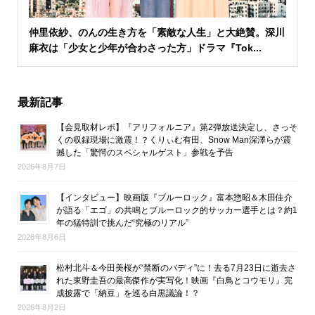
仲里依紗、のんの生き方を「素敵な人生」と大絶賛。深川
麻衣は「少女と少年が合わさった方」ドラマ『Tok...
最新記事
【会見取材レポ】『アリフォルニア』第2弾放送決定し、さっそ
くの収録現場に激震！？くりぃむ有田、Snow Man深澤らが震
撼した「驚愕のスペシャルゲスト」参戦を予告
2026年8月7日
【インタビュー】映画版『ブルーロック』富本惣昭＆木田佳介
が語る「エゴ」の共鳴とブルーロック的サッカー選手とは？約1
年の猛特訓で挑んだ“究極のリアル”
2026年8月6日
松村北斗＆今田美桜が“禁断のバディ”に！去る7月23日に逝去さ
れた東野圭吾の最高傑作が実写化！映画『白鳥とコウモリ』完
成披露で「納豆」を巡る白黒議論！？
2026年8月2日