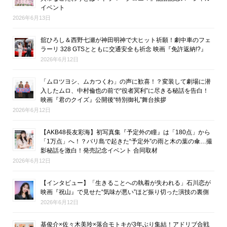
イベント
2026年6月13日
舘ひろし＆西野七瀬が神田明神で大ヒット祈願！劇中車のフェ
ラーリ 328 GTSとともに交通安全も祈念 映画『免許返納!?』
2026年6月12日
「ムロツヨシ、ムカつくわ」の声に歓喜！？変装して劇場に潜
入したムロ、中村倫也の前で“役者冥利”に尽きる秘話を告白！
映画『君のクイズ』公開後“特別御礼”舞台挨拶
2026年6月12日
【AKB48長友彩海】初写真集『予定外の瞳』は「180点」から
「1万点」へ！？バリ島で起きた“予定外”の雨と木の葉の傘…撮
影秘話を激白！発売記念イベント 合同取材
2026年6月12日
【インタビュー】「生きることへの執着が失われる」石川恋が
映画『祝山』で見せた“気味が悪い”ほど振り切った演技の裏側
2026年6月12日
基俊介×佐々木美玲×落合モトキが3年ぶり集結！アドリブ合戦