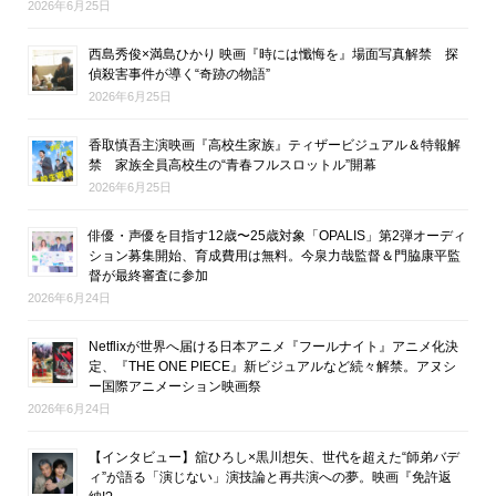
2026年6月25日
西島秀俊×満島ひかり 映画『時には懺悔を』場面写真解禁 探
偵殺害事件が導く“奇跡の物語”
2026年6月25日
香取慎吾主演映画『高校生家族』ティザービジュアル＆特報解
禁 家族全員高校生の“青春フルスロットル”開幕
2026年6月25日
俳優・声優を目指す12歳〜25歳対象「OPALIS」第2弾オーディ
ション募集開始、育成費用は無料。今泉力哉監督＆門脇康平監
督が最終審査に参加
2026年6月24日
Netflixが世界へ届ける日本アニメ『フールナイト』アニメ化決
定、『THE ONE PIECE』新ビジュアルなど続々解禁。アヌシ
ー国際アニメーション映画祭
2026年6月24日
【インタビュー】舘ひろし×黒川想矢、世代を超えた“師弟バデ
ィ”が語る「演じない」演技論と再共演への夢。映画『免許返