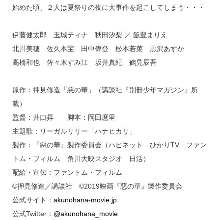
始めた頃、２人は夏祭りの夜に大事件を起こしてしまう・・・
伊藤健太郎 玉城ティナ 秋田汐梨 ／ 飯豊まりえ
北川美穂 佐久本宝 田中偉登 松本若菜 黒沢あすか
高橋和也 佐々木すみ江 坂井真紀 鶴見辰吾
原作：押見修造「惡の華」（講談社『別冊少年マガジン』所
載）
監督：井口昇 脚本：岡田麿里
主題歌：リーガルリリー「ハナヒカリ」
製作：『惡の華』製作委員会（ハピネット ひかりTV ファン
トム・フィルム 角川大映スタジオ 日活）
配給・宣伝：ファントム・フィルム
©押見修造／講談社 ©2019映画『惡の華』製作委員会
公式サイト：
akunohana-movie.jp
公式Twitter：
@akunohana_movie