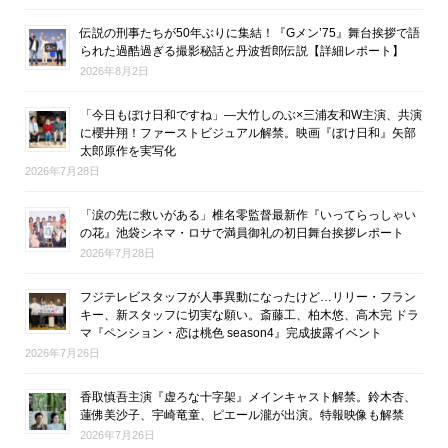
伝説の刑事たちが50年ぶりに集結！『Gメン’75』舞台挨拶で語
られた過酷過ぎる撮影秘話と丹波哲郎伝説【詳細レポート】
2026年8月2日
「今日もぼけ日和ですね」―大竹しのぶ×三浦友和W主演、共演
に櫻井翔！ファーストビジュアル解禁。映画『ぼけ日和』矢部
太郎原作を実写化
2026年7月28日
「涙の先に救いがある」椎名零監督最新作『いってらっしゃい
の花』池袋シネマ・ロサで満員御礼の初日舞台挨拶レポート
2026年7月28日
フジテレビスタッフが人事異動になったけど…リリー・フラン
キー、新スタッフに切実な願い。斎藤工、柏木悠、高木完 ドラ
マ『ペンション・恋は桃色 season4』完成披露イベント
2026年7月26日
香取慎吾主演『虚ろな十字架』メインキャスト解禁。鈴木杏、
蓮佛美沙子、宇崎竜童、ピエール瀧が出演。特報映像も解禁
2026年7月26日