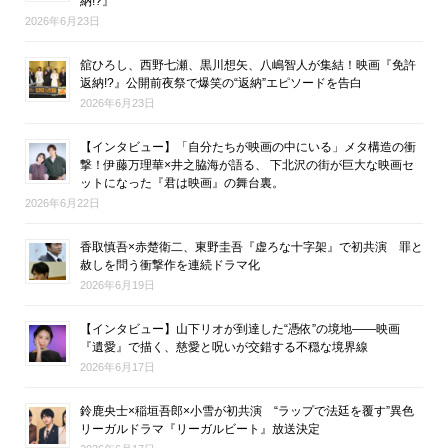
納!?』
2026年6月23日
舘ひろし、西野七瀬、黒川想矢、八嶋智人が集結！映画『免許
返納!?』公開前夜祭で爆笑の“返納”エピソードを告白
2026年6月23日
【インタビュー】「自分たちが映画の中にいる」メタ構造の衝
撃！伊藤万理華×井之脇海が語る、 下北沢の街が巨大な映画セ
ットになった『君は映画』の舞台裏。
2026年6月22日
香取慎吾×赤楚衛二、東野圭吾『虚ろな十字架』で初共演 罪と
赦しを問う衝撃作を連続ドラマ化
2026年6月19日
【インタビュー】山下リオが到達した“憑依”の境地――映画
『遺愛』で描く、慈愛と呪いが交錯する不穏な境界線
2026年6月17日
鈴鹿央士×稲垣吾郎×小雪が初共演 “ラップで法廷を覆す”異色
リーガルドラマ『リーガルビート』放送決定