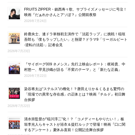
FRUITS ZIPPER・鎮西寿々歌、サプライズメッセージに号泣！
映画『だぁれかさんとアソぼ？』公開前夜祭
2026年7月24日
鈴鹿央士、連ドラ単独初主演作で「法廷ラップ」に挑戦！稲垣
吾郎も「僕もラップしたい」と熱望？ドラマ9「リーガルビート
-逆転の法廷-」記者会見
2026年7月23日
『サイボーグ009 ネメシス』先行上映会レポート：梶裕貴、中
村悠一、早見沙織が語る「不変のテーマ」と「新たな正義」
2026年7月22日
染谷将太は“ステルス”の権化！？唐田えりか＆くるまも驚愕の
「現場での異常な存在感」の正体とは？映画『チルド』初日舞
台挨拶
2026年7月22日
清水崇監督が“稲川淳二”化！？「コメディーもやりたい！」板
垣李光人らキャストが浴衣＆提灯ルックで登場！映画『口に関
するアンケート』夏休み直前！公開記念舞台挨拶