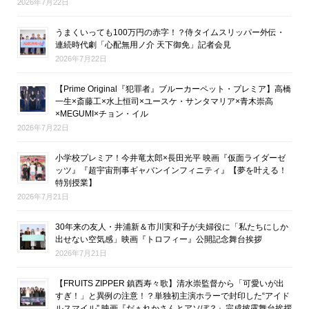
2026年7月22日
うまくいっても100万円の赤字！？侍タイムスリッパー外伝・
連続時代劇「心配無用ノ介 天下御免」記者会見
2026年7月22日
【Prime Original『犯罪者』ブルーカーペット・プレミア】高橋
一生×斎藤工×水上恒司×ユースケ・サンタマリア×青木崇高
×MEGUMI×チョン・イル
2026年7月22日
小学校プレミア！今井竜太郎×長田光平 映画『仮面ライダーゼ
ッツ』『超宇宙刑事ギャバンインフィニティ』【夢を叶える！
特別授業】
2026年7月21日
30年来の友人・井浦新＆市川実和子が夫婦役に「私たちにしか
出せない空気感」映画『トロフィー』公開記念舞台挨拶
2026年7月21日
【FRUITS ZIPPER 鎮西寿々歌】清水崇監督から「可愛いが出
すぎ！」と異例の注意！？単独初主演ホラーで封印した“アイド
ルスマイル” 映画『だぁれかさんとアソぼ？』完成披露舞台挨拶