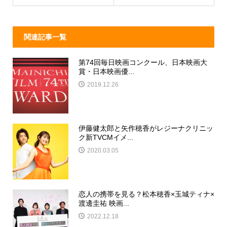
k
関連記事一覧
第74回毎日映画コンクール、日本映画大
賞・日本映画優...
2019.12.26
伊藤健太郎と矢作穂香がレジーナクリニッ
ク新TVCMイメ...
2020.03.05
恋人の携帯を見る？松本穂香×玉城ティナ×
渡邊圭祐 映画...
2022.12.18