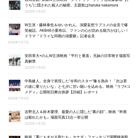
うち”に隠された殺人の秘密。主題歌はharuka nakamura
2026年7月8日
W主演・藤林泰也＆ゆいかれん、溺愛妄想ラブコメの会見で爆
笑秘話。AKB48小栗有以、ファンの心が読める能力がほしい！
ドラマ『ドライな同期の溺愛癖』記者会見
2026年7月7日
安田章大×のんW主演映画『平行と垂直』兄妹の日常映す場面写
真解禁
2026年7月6日
中島健人、全身で表現した“令和のスター”像を熱弁！「次は君
の波に乗りたいな」と七夕に甘い願いを込める。映画『ラブ≠コ
メディ』公開初日舞台挨拶【詳細】レポート
2026年7月4日
吉野北人＆鈴木愛理、最愛の人に隠した“裏の顔”…映画『昨夜
は殺れたかも』場面写真13点一挙公開
2026年7月3日
映画『藁にもすがる獣たち』カナダ・ファンタジア国際映画祭