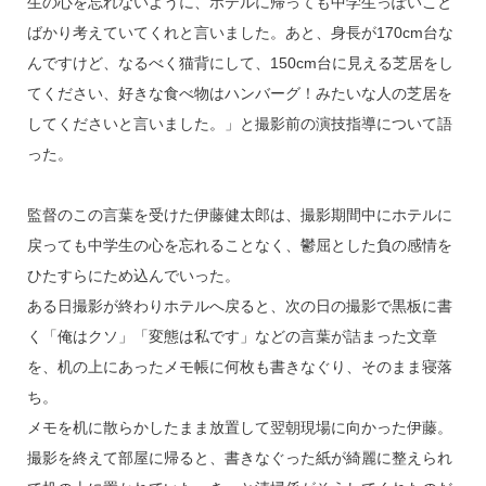
生の心を忘れないように、ホテルに帰っても中学生っぽいこと
ばかり考えていてくれと言いました。あと、身長が170cm台な
んですけど、なるべく猫背にして、150cm台に見える芝居をし
てください、好きな食べ物はハンバーグ！みたいな人の芝居を
してくださいと言いました。」と撮影前の演技指導について語
った。
監督のこの言葉を受けた伊藤健太郎は、撮影期間中にホテルに
戻っても中学生の心を忘れることなく、鬱屈とした負の感情を
ひたすらにため込んでいった。
ある日撮影が終わりホテルへ戻ると、次の日の撮影で黒板に書
く「俺はクソ」「変態は私です」などの言葉が詰まった文章
を、机の上にあったメモ帳に何枚も書きなぐり、そのまま寝落
ち。
メモを机に散らかしたまま放置して翌朝現場に向かった伊藤。
撮影を終えて部屋に帰ると、書きなぐった紙が綺麗に整えられ