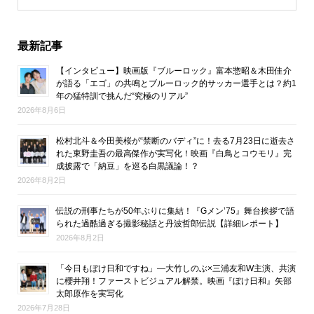
最新記事
【インタビュー】映画版『ブルーロック』富本惣昭＆木田佳介
が語る「エゴ」の共鳴とブルーロック的サッカー選手とは？約1
年の猛特訓で挑んだ“究極のリアル”
2026年8月6日
松村北斗＆今田美桜が“禁断のバディ”に！去る7月23日に逝去さ
れた東野圭吾の最高傑作が実写化！映画『白鳥とコウモリ』完
成披露で「納豆」を巡る白黒議論！？
2026年8月2日
伝説の刑事たちが50年ぶりに集結！『Gメン’75』舞台挨拶で語
られた過酷過ぎる撮影秘話と丹波哲郎伝説【詳細レポート】
2026年8月2日
「今日もぼけ日和ですね」―大竹しのぶ×三浦友和W主演、共演
に櫻井翔！ファーストビジュアル解禁。映画『ぼけ日和』矢部
太郎原作を実写化
2026年7月28日