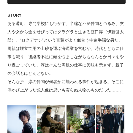
STORY
ある港町。専門学校にも行かず、半端な不良仲間とつるみ、友
人や女から金をせびってはダラダラと生きる渡口淳（伊藤健太
郎）。“ロクデナシ”という言葉がよく似合う中途半端な男だ。
両親は埋立て用の土砂を運ぶ海運業を営むが、時代とともに仕
事も減り、後継者不足に頭を悩ましながらもなんとか日々をや
り過ごしていた。淳はそんな両親の仕事に興味も示さず、親子
の会話もほとんどない。
そんな折、淳の仲間が何者かに襲われる事件が起きる。そこに
浮かび上がった犯人像は思いも寄らぬ人物のものだった……。