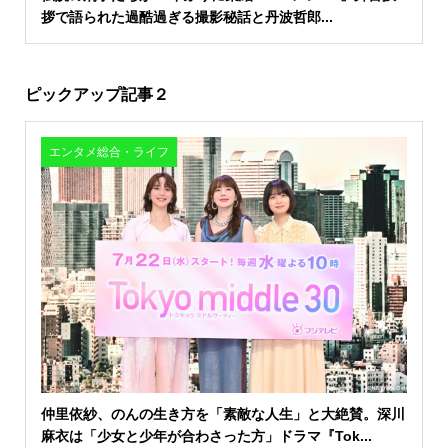
拶で語られた過酷過ぎる撮影秘話と丹波哲郎...
ピックアップ記事２
エンタメ総合・ライフ
仲里依紗、のんの生き方を「素敵な人生」と大絶賛。深川
麻衣は「少女と少年が合わさった方」ドラマ『Tok...