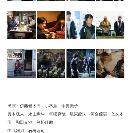
出演：伊藤健太郎 小林薫 余貴美子
眞木蔵人 永山絢斗 毎熊克哉 坂東龍汰 河合優実 佐久本
宝 和田光沙 笠松伴助
伊武雅刀 石橋蓮司