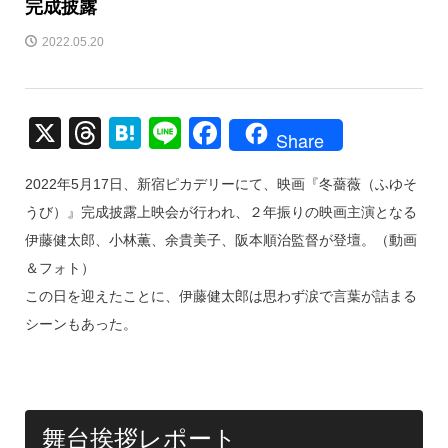
完成披露
2022.05.20
X
T
H
Li
F
Share
hr
at
n
a
2022年5月17日、新宿ピカデリーにて、映画『冬薔薇（ふゆそ
e
e
e
c
うび）』完成披露上映会が行われ、２年振りの映画主演となる
a
n
e
伊藤健太郎、小林薫、余貴美子、阪本順治監督が登壇。（動画
d
a
b
＆フォト）
s
o
この日を迎えたことに、伊藤健太郎は思わず涙で言葉が詰まる
o
シーンもあった。
k
舞台挨拶レポート