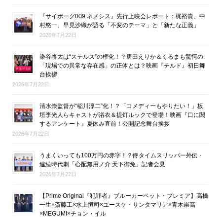
『サイボーグ009 ネメシス』先行上映会レポート：梶裕貴、中
村悠一、早見沙織が語る「不変のテーマ」と「新たな正義」
2026年7月22日
染谷将太は“ステルス”の権化！？唐田えりか＆くるまも驚愕の
「現場での異常な存在感」の正体とは？映画『チルド』初日舞
台挨拶
2026年7月22日
清水崇監督が“稲川淳二”化！？「コメディーもやりたい！」板
垣李光人らキャストが浴衣＆提灯ルックで登場！映画『口に関
するアンケート』夏休み直前！公開記念舞台挨拶
2026年7月22日
うまくいっても100万円の赤字！？侍タイムスリッパー外伝・
連続時代劇「心配無用ノ介 天下御免」記者会見
2026年7月22日
【Prime Original『犯罪者』ブルーカーペット・プレミア】高橋
一生×斎藤工×水上恒司×ユースケ・サンタマリア×青木崇高
×MEGUMI×チョン・イル