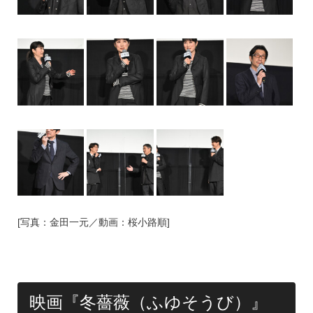
[写真：金田一元／動画：桜小路順]
映画『冬薔薇（ふゆそうび）』