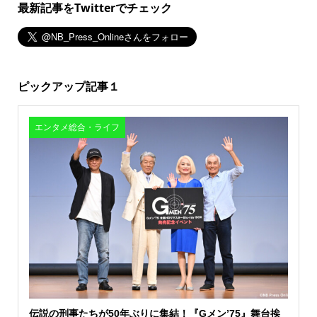
最新記事をTwitterでチェック
ピックアップ記事１
エンタメ総合・ライフ
伝説の刑事たちが50年ぶりに集結！『Gメン’75』舞台挨