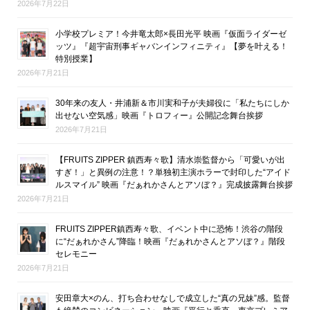
2026年7月22日
小学校プレミア！今井竜太郎×長田光平 映画『仮面ライダーゼ
ッツ』『超宇宙刑事ギャバンインフィニティ』【夢を叶える！
特別授業】
2026年7月21日
30年来の友人・井浦新＆市川実和子が夫婦役に「私たちにしか
出せない空気感」映画『トロフィー』公開記念舞台挨拶
2026年7月21日
【FRUITS ZIPPER 鎮西寿々歌】清水崇監督から「可愛いが出
すぎ！」と異例の注意！？単独初主演ホラーで封印した“アイド
ルスマイル” 映画『だぁれかさんとアソぼ？』完成披露舞台挨拶
2026年7月21日
FRUITS ZIPPER鎮西寿々歌、イベント中に恐怖！渋谷の階段
に“だぁれかさん”降臨！映画『だぁれかさんとアソぼ？』階段
セレモニー
2026年7月21日
安田章大×のん、打ち合わせなしで成立した“真の兄妹”感。監督