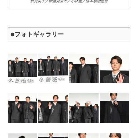
余貴美子／伊藤健太郎／小林薫／阪本順治監督
■フォトギャラリー