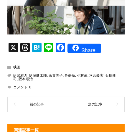
X
T
H
Li
F
Share
hr
at
n
a
e
e
e
c
映画
a
n
e
伊武雅刀
,
伊藤健太郎
,
余貴美子
,
冬薔薇
,
小林薫
,
河合優実
,
石橋蓮
司
,
阪本順治
d
a
b
コメント:
0
s
o
o
k
関連記事一覧