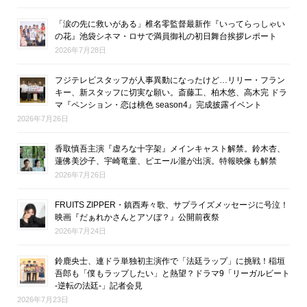
「涙の先に救いがある」椎名零監督最新作『いってらっしゃい
の花』池袋シネマ・ロサで満員御礼の初日舞台挨拶レポート
2026年7月28日
フジテレビスタッフが人事異動になったけど…リリー・フラン
キー、新スタッフに切実な願い。斎藤工、柏木悠、高木完 ドラ
マ『ペンション・恋は桃色 season4』完成披露イベント
2026年7月26日
香取慎吾主演『虚ろな十字架』メインキャスト解禁。鈴木杏、
蓮佛美沙子、宇崎竜童、ピエール瀧が出演。特報映像も解禁
2026年7月26日
FRUITS ZIPPER・鎮西寿々歌、サプライズメッセージに号泣！
映画『だぁれかさんとアソぼ？』公開前夜祭
2026年7月24日
鈴鹿央士、連ドラ単独初主演作で「法廷ラップ」に挑戦！稲垣
吾郎も「僕もラップしたい」と熱望？ドラマ9「リーガルビート
-逆転の法廷-」記者会見
2026年7月23日