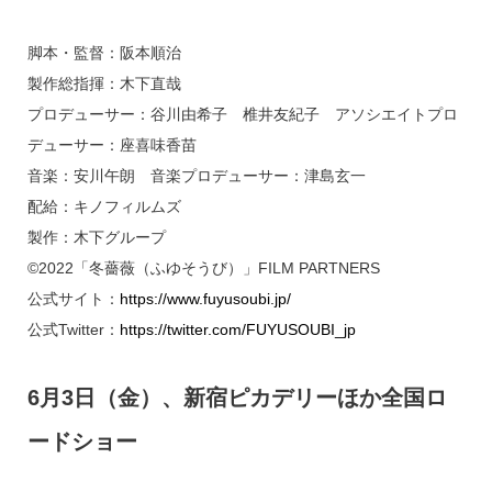
脚本・監督：阪本順治
製作総指揮：木下直哉
プロデューサー：谷川由希子 椎井友紀子 アソシエイトプロ
デューサー：座喜味香苗
音楽：安川午朗 音楽プロデューサー：津島玄一
配給：キノフィルムズ
製作：木下グループ
©2022「冬薔薇（ふゆそうび）」FILM PARTNERS
公式サイト：
https://www.fuyusoubi.jp/
公式Twitter：
https://twitter.com/FUYUSOUBI_jp
6月3日（金）、新宿ピカデリーほか全国ロ
ードショー