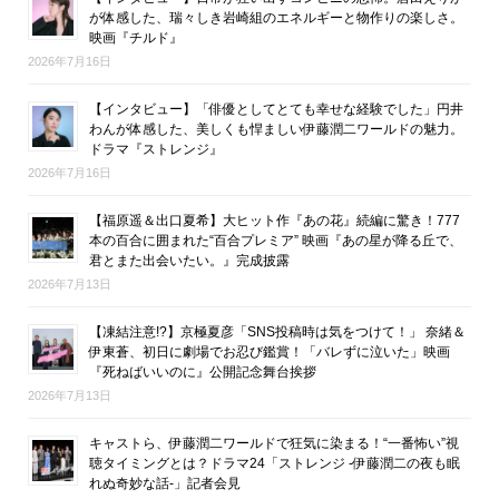
が体感した、瑞々しき岩崎組のエネルギーと物作りの楽しさ。
映画『チルド』
2026年7月16日
【インタビュー】「俳優としてとても幸せな経験でした」円井
わんが体感した、美しくも悍ましい伊藤潤二ワールドの魅力。
ドラマ『ストレンジ』
2026年7月16日
【福原遥＆出口夏希】大ヒット作『あの花』続編に驚き！777
本の百合に囲まれた“百合プレミア” 映画『あの星が降る丘で、
君とまた出会いたい。』完成披露
2026年7月13日
【凍結注意!?】京極夏彦「SNS投稿時は気をつけて！」 奈緒＆
伊東蒼、初日に劇場でお忍び鑑賞！「バレずに泣いた」映画
『死ねばいいのに』公開記念舞台挨拶
2026年7月13日
キャストら、伊藤潤二ワールドで狂気に染まる！“一番怖い”視
聴タイミングとは？ドラマ24「ストレンジ -伊藤潤二の夜も眠
れぬ奇妙な話-」記者会見