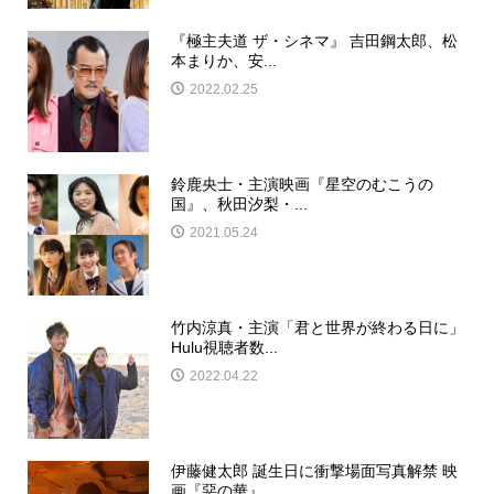
『極主夫道 ザ・シネマ』 吉田鋼太郎、松
本まりか、安...
2022.02.25
鈴鹿央士・主演映画『星空のむこうの
国』、秋田汐梨・...
2021.05.24
竹内涼真・主演「君と世界が終わる日に」
Hulu視聴者数...
2022.04.22
伊藤健太郎 誕生日に衝撃場面写真解禁 映
画『惡の華』