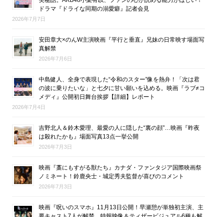
ドラマ『ドライな同期の溺愛癖』記者会見
2026年7月7日
安田章大×のんW主演映画『平行と垂直』兄妹の日常映す場面写
真解禁
2026年7月6日
中島健人、全身で表現した“令和のスター”像を熱弁！「次は君
の波に乗りたいな」と七夕に甘い願いを込める。映画『ラブ≠コ
メディ』公開初日舞台挨拶【詳細】レポート
2026年7月4日
吉野北人＆鈴木愛理、最愛の人に隠した“裏の顔”…映画『昨夜
は殺れたかも』場面写真13点一挙公開
2026年7月3日
映画『藁にもすがる獣たち』カナダ・ファンタジア国際映画祭
ノミネート！鈴鹿央士・城定秀夫監督が喜びのコメント
2026年7月3日
映画『呪いのスマホ』11月13日公開！早瀬憩が単独初主演、主
要キャスト7人が解禁。特報映像＆ティザービジュアル6種も解