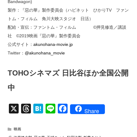
Bandwagon)
製作：『惡の華』製作委員会（ハピネット ひかりTV ファン
トム・フィルム 角川大映スタジオ 日活）
配給・宣伝：ファントム・フィルム ©押見修造／講談
社 ©2019映画『惡の華』製作委員会
公式サイト：
akunohana-movie.jp
Twitter：
@akunohana_movie
TOHOシネマズ 日比谷ほか全国公開
中
X
T
H
Li
F
Share
hr
at
n
a
e
e
e
c
映画