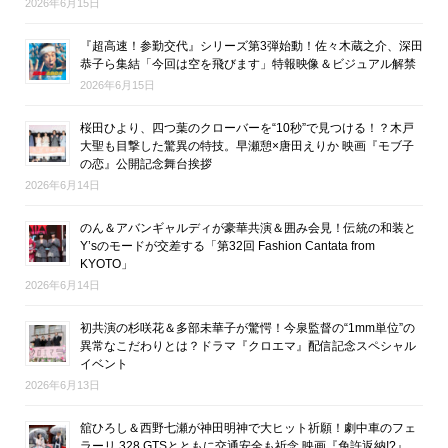
2026年6月15日
『超高速！参勤交代』シリーズ第3弾始動！佐々木蔵之介、深田
恭子ら集結「今回は空を飛びます」特報映像＆ビジュアル解禁
2026年6月15日
桜田ひより、四つ葉のクローバーを“10秒”で見つける！？木戸
大聖も目撃した驚異の特技。早瀬憩×唐田えりか 映画『モブ子
の恋』公開記念舞台挨拶
2026年6月14日
のん＆アバンギャルディが豪華共演＆囲み会見！伝統の和装と
Y’sのモードが交差する「第32回 Fashion Cantata from
KYOTO」
2026年6月14日
初共演の杉咲花＆多部未華子が驚愕！今泉監督の“1mm単位”の
異常なこだわりとは？ドラマ『クロエマ』配信記念スペシャル
イベント
2026年6月13日
舘ひろし＆西野七瀬が神田明神で大ヒット祈願！劇中車のフェ
ラーリ 328 GTSとともに交通安全も祈念 映画『免許返納!?』