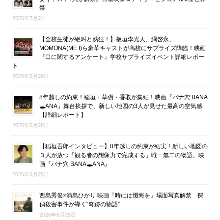
禁
2026年7月2日
【全校生徒が絶叫と熱狂！】板垣李光人、綱啓永、
MOMONA(ME:I)ら豪華キャストが高校にサプライズ降臨！映画
『口に関するアンケート』学校サプライズイベント詳細レポー
ト
2026年6月29日
8年越しの約束！稲垣・草彅・香取が集結！映画『バナ穴 BANA
🕳ANA』舞台挨拶で、新しい地図の3人が見せた最高の空気感
【詳細レポート】
2026年6月28日
【稲垣吾郎インタビュー】8年越しの約束が結実！新しい地図の
３人が放つ「観る者の想像力で完成する」唯一無二の物語。映
画『バナ穴 BANA🕳ANA』
2026年6月25日
西島秀俊×満島ひかり 映画『時には懺悔を』場面写真解禁 探
偵殺害事件が導く“奇跡の物語”
2026年6月25日