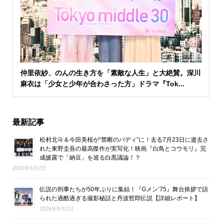
仲里依紗、のんの生き方を「素敵な人生」と大絶賛。深川
麻衣は「少女と少年が合わさった方」ドラマ『Tok...
最新記事
松村北斗＆今田美桜が“禁断のバディ”に！去る7月23日に逝去さ
れた東野圭吾の最高傑作が実写化！映画『白鳥とコウモリ』完
成披露で「納豆」を巡る白黒議論！？
2026年8月2日
伝説の刑事たちが50年ぶりに集結！『Gメン’75』舞台挨拶で語
られた過酷過ぎる撮影秘話と丹波哲郎伝説【詳細レポート】
2026年8月2日