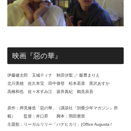
映画『惡の華』
伊藤健太郎 玉城ティナ 秋田汐梨 ／ 飯豊まりえ
北川美穂 佐久本宝 田中偉登 松本若菜 黒沢あすか
高橋和也 佐々木すみ江 坂井真紀 鶴見辰吾
原作：押見修造「惡の華」（講談社『別冊少年マガジン』所
載） 監督：井口昇 脚本：岡田麿里
主題歌：リーガルリリー「ハナヒカリ」(Office Augusta /