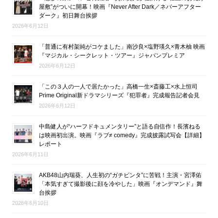
屋敷”がついに開幕！映画『Never After Dark／ネバーアフター
ダーク』初日舞台挨拶
2026年6月12日
「普通に有村架純がコケました」南沙良×塩野瑛久×青木柚 映画
『マジカル・シークレット・ツアー』ジャパンプレミア
2026年6月12日
「この３人の一人で居たかった」高橋一生×斎藤工×水上恒司
Prime Original新ドラマシリーズ『犯罪者』完成報告記者会見
2026年6月12日
中島健人が“ハーフドキュメンタリー”と語る自信作！長濱ねる
は映画初出演。映画『ラブ≠ comedy』完成披露試写会【詳細】
レポート
2026年6月11日
AKB48山内瑞葵、人生初の“ガチビンタ”に苦戦！主演・宮澤佑
「本気すぎて撮影後に顔を冷やした」映画『オンデマンド』舞
台挨拶
2026年6月10日