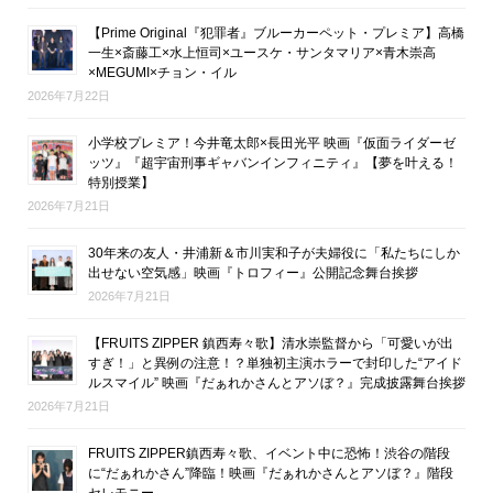
【Prime Original『犯罪者』ブルーカーペット・プレミア】高橋
一生×斎藤工×水上恒司×ユースケ・サンタマリア×青木崇高
×MEGUMI×チョン・イル
2026年7月22日
小学校プレミア！今井竜太郎×長田光平 映画『仮面ライダーゼ
ッツ』『超宇宙刑事ギャバンインフィニティ』【夢を叶える！
特別授業】
2026年7月21日
30年来の友人・井浦新＆市川実和子が夫婦役に「私たちにしか
出せない空気感」映画『トロフィー』公開記念舞台挨拶
2026年7月21日
【FRUITS ZIPPER 鎮西寿々歌】清水崇監督から「可愛いが出
すぎ！」と異例の注意！？単独初主演ホラーで封印した“アイド
ルスマイル” 映画『だぁれかさんとアソぼ？』完成披露舞台挨拶
2026年7月21日
FRUITS ZIPPER鎮西寿々歌、イベント中に恐怖！渋谷の階段
に“だぁれかさん”降臨！映画『だぁれかさんとアソぼ？』階段
セレモニー