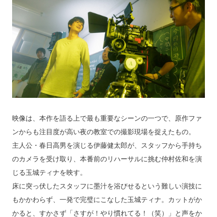
映像は、本作を語る上で最も重要なシーンの一つで、原作ファ
ンからも注目度が高い夜の教室での撮影現場を捉えたもの。
主人公・春日高男を演じる伊藤健太郎が、スタッフから手持ち
のカメラを受け取り、本番前のリハーサルに挑む仲村佐和を演
じる玉城ティナを映す。
床に突っ伏したスタッフに墨汁を浴びせるという難しい演技に
もかかわらず、一発で完璧にこなした玉城ティナ。カットがか
かると、すかさず「さすが！やり慣れてる！（笑）」と声をか