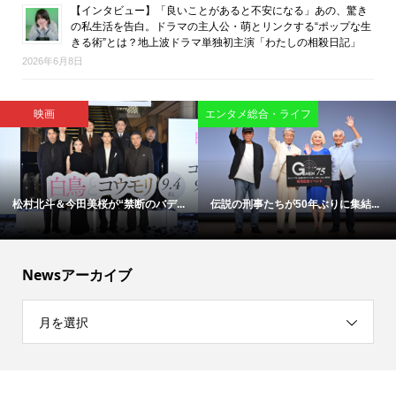
【インタビュー】「良いことがあると不安になる」あの、驚き
の私生活を告白。ドラマの主人公・萌とリンクする“ポップな生
きる術”とは？地上波ドラマ単独初主演「わたしの相殺日記」
2026年6月8日
映画
映画
「今日もぼけ日和ですね」―大竹
「涙の先に救いがある」椎名零監...
し...
Newsアーカイブ
月を選択