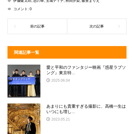
a
n
e
伊藤健太郎
,
惡の華
,
玉城ティナ
,
秋田汐梨
,
飯豊まりえ
d
a
b
コメント:
0
s
o
o
k
関連記事一覧
愛と平和のファンタジー映画『惑星ラブソ
ング』東京特...
2025.06.04
あまりにも貴重すぎる撮影に、高橋一生は
いつにも増し...
2023.05.21