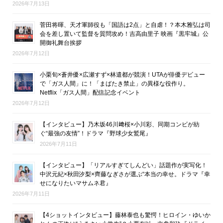
2026年7月13日
菅田将暉、天才軍師役も「国語は2点」と自虐！？本木雅弘は司
会を差し置いて監督を質問攻め！吉高由里子 映画『黒牢城』公
開御礼舞台挨拶
2026年7月12日
小栗旬×蒼井優×広瀬すず×林遣都が競演！UTAが俳優デビュー
で「ガス人間」に！「まばたき禁止」の異様な役作り。
Netflix「ガス人間」配信記念イベント
2026年7月12日
【インタビュー】乃木坂46川﨑桜×小川彩、同期コンビが紡
ぐ“最強の友情”！ドラマ『野球少女鷲尾』
2026年7月11日
【インタビュー】「リアルすぎてしんどい」話題作が実写化！
中沢元紀×秋田汐梨×齊藤なぎさが選ぶ“本当の幸せ。ドラマ『幸
せになりたいマサムネ君』
2026年7月11日
【4ショットインタビュー】藤林泰也も驚愕！ヒロイン・ゆいか