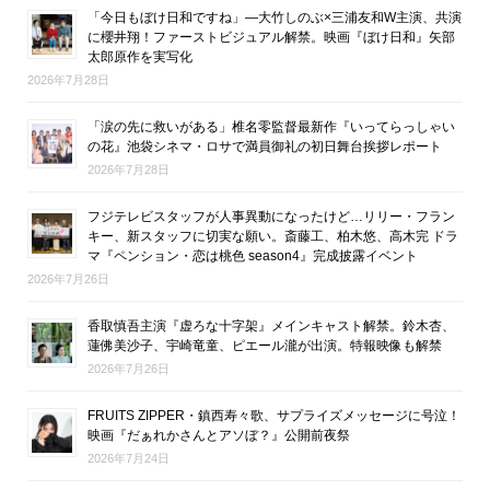
「今日もぼけ日和ですね」―大竹しのぶ×三浦友和W主演、共演
に櫻井翔！ファーストビジュアル解禁。映画『ぼけ日和』矢部
太郎原作を実写化
2026年7月28日
「涙の先に救いがある」椎名零監督最新作『いってらっしゃい
の花』池袋シネマ・ロサで満員御礼の初日舞台挨拶レポート
2026年7月28日
フジテレビスタッフが人事異動になったけど…リリー・フラン
キー、新スタッフに切実な願い。斎藤工、柏木悠、高木完 ドラ
マ『ペンション・恋は桃色 season4』完成披露イベント
2026年7月26日
香取慎吾主演『虚ろな十字架』メインキャスト解禁。鈴木杏、
蓮佛美沙子、宇崎竜童、ピエール瀧が出演。特報映像も解禁
2026年7月26日
FRUITS ZIPPER・鎮西寿々歌、サプライズメッセージに号泣！
映画『だぁれかさんとアソぼ？』公開前夜祭
2026年7月24日