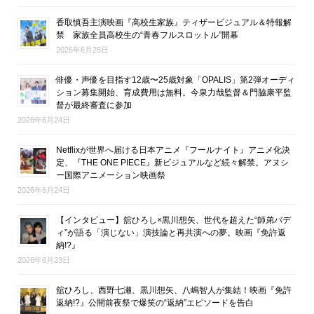
香取慎吾主演映画『高校生家族』ティザービジュアル＆特報解
禁 家族全員高校生の“青春フルスロットル”開幕
2026年6月25日
俳優・声優を目指す12歳〜25歳対象「OPALIS」第2弾オーディ
ション募集開始、育成費用は無料。今泉力哉監督＆門脇康平監
督が最終審査に参加
2026年6月24日
Netflixが世界へ届ける日本アニメ『フールナイト』アニメ化決
定、『THE ONE PIECE』新ビジュアルなど続々解禁。アヌシ
ー国際アニメーション映画祭
2026年6月24日
【インタビュー】舘ひろし×黒川想矢、世代を超えた“師弟バデ
ィ”が語る「演じない」演技論と再共演への夢。映画『免許返
納!?』
2026年6月23日
舘ひろし、西野七瀬、黒川想矢、八嶋智人が集結！映画『免許
返納!?』公開前夜祭で爆笑の“返納”エピソードを告白