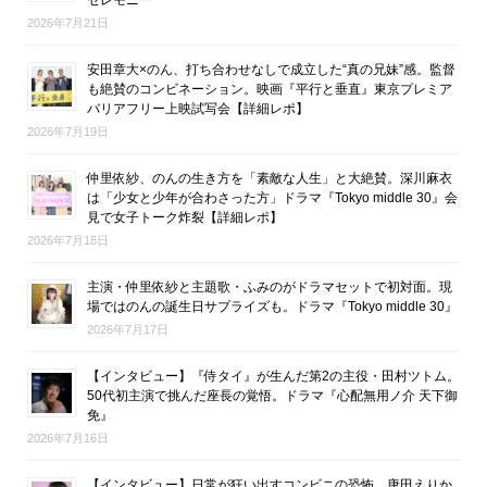
2026年7月21日
安田章大×のん、打ち合わせなしで成立した“真の兄妹”感。監督
も絶賛のコンビネーション。映画『平行と垂直』東京プレミア
バリアフリー上映試写会【詳細レポ】
2026年7月19日
仲里依紗、のんの生き方を「素敵な人生」と大絶賛。深川麻衣
は「少女と少年が合わさった方」ドラマ『Tokyo middle 30』会
見で女子トーク炸裂【詳細レポ】
2026年7月18日
主演・仲里依紗と主題歌・ふみのがドラマセットで初対面。現
場ではのんの誕生日サプライズも。ドラマ『Tokyo middle 30』
2026年7月17日
【インタビュー】『侍タイ』が生んだ第2の主役・田村ツトム。
50代初主演で挑んだ座長の覚悟。ドラマ『心配無用ノ介 天下御
免』
2026年7月16日
【インタビュー】日常が狂い出すコンビニの恐怖。唐田えりか