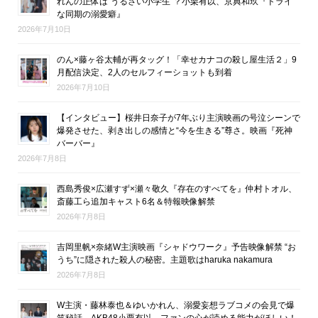
れんの正体は“うるさい小学生”？小栗有以、京典和玖『ドライ
な同期の溺愛癖』
2026年7月10日
のん×藤ヶ谷太輔が再タッグ！「幸せカナコの殺し屋生活２」9
月配信決定、2人のセルフィーショットも到着
2026年7月10日
【インタビュー】桜井日奈子が7年ぶり主演映画の号泣シーンで
爆発させた、剥き出しの感情と“今を生きる”尊さ。映画『死神
バーバー』
2026年7月8日
西島秀俊×広瀬すず×瀬々敬久『存在のすべてを』仲村トオル、
斎藤工ら追加キャスト6名＆特報映像解禁
2026年7月8日
吉岡里帆×奈緒W主演映画『シャドウワーク』予告映像解禁 “お
うち”に隠された殺人の秘密。主題歌はharuka nakamura
2026年7月8日
W主演・藤林泰也＆ゆいかれん、溺愛妄想ラブコメの会見で爆
笑秘話。AKB48小栗有以、ファンの心が読める能力がほしい！