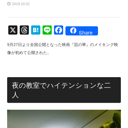
2019.10.02
X
T
H
Li
F
Share
hr
at
n
a
9月27日より全国公開となった映画『惡の華』のメイキング映
e
e
e
c
像が初めて公開された。
a
n
e
d
a
b
s
o
o
夜の教室でハイテンションな二
k
人