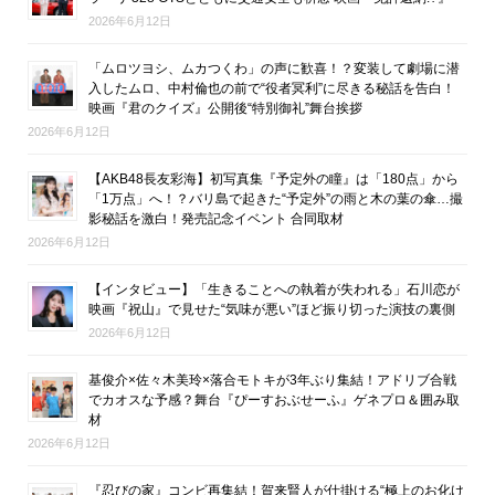
2026年6月12日
「ムロツヨシ、ムカつくわ」の声に歓喜！？変装して劇場に潜
入したムロ、中村倫也の前で“役者冥利”に尽きる秘話を告白！
映画『君のクイズ』公開後“特別御礼”舞台挨拶
2026年6月12日
【AKB48長友彩海】初写真集『予定外の瞳』は「180点」から
「1万点」へ！？バリ島で起きた“予定外”の雨と木の葉の傘…撮
影秘話を激白！発売記念イベント 合同取材
2026年6月12日
【インタビュー】「生きることへの執着が失われる」石川恋が
映画『祝山』で見せた“気味が悪い”ほど振り切った演技の裏側
2026年6月12日
基俊介×佐々木美玲×落合モトキが3年ぶり集結！アドリブ合戦
でカオスな予感？舞台『ぴーすおぶせーふ』ゲネプロ＆囲み取
材
2026年6月12日
『忍びの家』コンビ再集結！賀来賢人が仕掛ける“極上のお化け