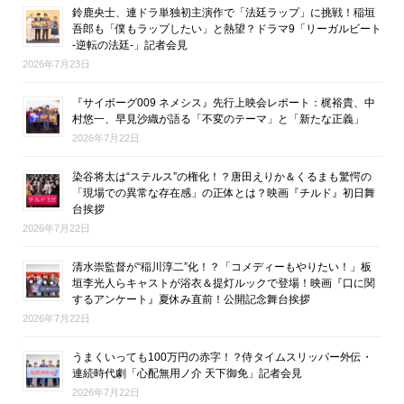
鈴鹿央士、連ドラ単独初主演作で「法廷ラップ」に挑戦！稲垣
吾郎も「僕もラップしたい」と熱望？ドラマ9「リーガルビート
-逆転の法廷-」記者会見
2026年7月23日
『サイボーグ009 ネメシス』先行上映会レポート：梶裕貴、中
村悠一、早見沙織が語る「不変のテーマ」と「新たな正義」
2026年7月22日
染谷将太は“ステルス”の権化！？唐田えりか＆くるまも驚愕の
「現場での異常な存在感」の正体とは？映画『チルド』初日舞
台挨拶
2026年7月22日
清水崇監督が“稲川淳二”化！？「コメディーもやりたい！」板
垣李光人らキャストが浴衣＆提灯ルックで登場！映画『口に関
するアンケート』夏休み直前！公開記念舞台挨拶
2026年7月22日
うまくいっても100万円の赤字！？侍タイムスリッパー外伝・
連続時代劇「心配無用ノ介 天下御免」記者会見
2026年7月22日