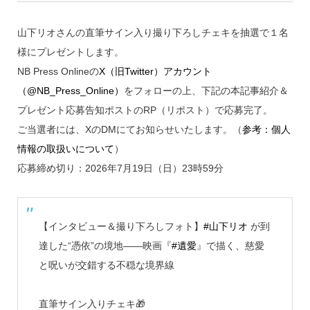
山下リオさんの直筆サイン入り撮り下ろしチェキを抽選で１名
様にプレゼントします。
NB Press Onlineの
X（旧Twitter）アカウント
（@NB_Press_Online）
をフォローの上、下記の本記事紹介＆
プレゼント応募告知ポストのRP（リポスト）で応募完了。
ご当選者には、XのDMにてお知らせいたします。（
参考：個人
情報の取扱いについて
）
応募締め切り：2026年7月19日（日）23時59分
【インタビュー＆撮り下ろしフォト】
#山下リオ
が到
達した“憑依”の境地――映画『
#遺愛
』で描く、慈愛
と呪いが交錯する不穏な境界線
直筆サイン入りチェキ🎁