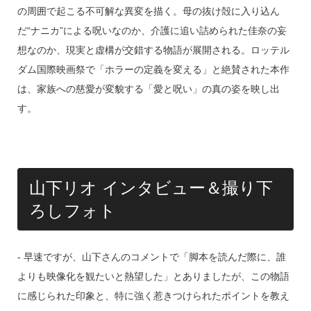
の周囲で起こる不可解な異変を描く。母の抜け殻に入り込ん
だ“ナニカ”による呪いなのか、介護に追い詰められた佳奈の妄
想なのか、現実と虚構が交錯する物語が展開される。ロッテル
ダム国際映画祭で「ホラーの定義を変える」と絶賛された本作
は、家族への慈愛が変貌する「愛と呪い」の真の姿を映し出
す。
山下リオ インタビュー＆撮り下
ろしフォト
‐ 早速ですが、山下さんのコメントで「脚本を読んだ際に、誰
よりも映像化を観たいと熱望した」とありましたが、この物語
に感じられた印象と、特に強く惹きつけられたポイントを教え