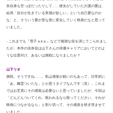
奈自身も空っぽだったりして……彼女がしていた介護の愛は、
結局「自分が生きている実感が欲しい」という自己愛なのか
な、と。そういう愛が歪な形に変化していく映画だなと思って
いました。
‐ これまでも『雪子 a.k.a.』などで複雑な役を演じてこられまし
たが、本作の佳奈役は山下さんの俳優キャリアにおいてどのよ
うな位置付け、あるいは挑戦になりましたか？
山下リオ
挑戦、そうですね……。私は感覚が鋭いのもあって、日常的に
「あ、幽霊ついたな」とか思うタイプなんです（笑）。これま
ではお芝居にその感覚は必要ないと思っていましたが、今回は
「どんどんついてくれ、呪われるなら呪ってください。それが
映画につながるなら」と割り切って、その感覚を研ぎ澄ませて
いました。