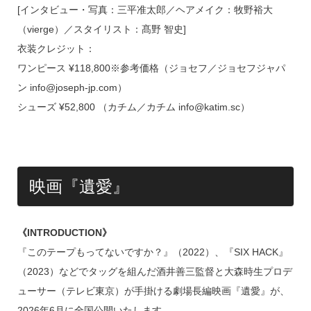
[インタビュー・写真：三平准太郎／ヘアメイク：牧野裕大
（vierge）／スタイリスト：髙野 智史]
衣装クレジット：
ワンピース ¥118,800※参考価格（ジョセフ／ジョセフジャパ
ン info@joseph-jp.com）
シューズ ¥52,800 （カチム／カチム info@katim.sc）
映画『遺愛』
《INTRODUCTION》
『このテープもってないですか？』（2022）、『SIX HACK』
（2023）などでタッグを組んだ酒井善三監督と大森時生プロデ
ューサー（テレビ東京）が手掛ける劇場長編映画『遺愛』が、
2026年6月に全国公開いたします。