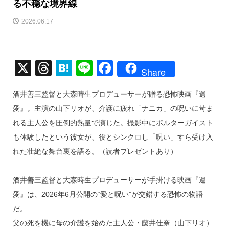
る不穏な境界線
2026.06.17
X
T
H
Li
F
Share
hr
at
n
a
酒井善三監督と大森時生プロデューサーが贈る恐怖映画『遺
e
e
e
c
愛』。主演の山下リオが、介護に疲れ「ナニカ」の呪いに苛ま
a
n
e
れる主人公を圧倒的熱量で演じた。撮影中にポルターガイスト
d
a
b
も体験したという彼女が、役とシンクロし「呪い」すら受け入
s
o
れた壮絶な舞台裏を語る。（読者プレゼントあり）
o
k
酒井善三監督と大森時生プロデューサーが手掛ける映画『遺
愛』は、2026年6月公開の“愛と呪い”が交錯する恐怖の物語
だ。
父の死を機に母の介護を始めた主人公・藤井佳奈（山下リオ）