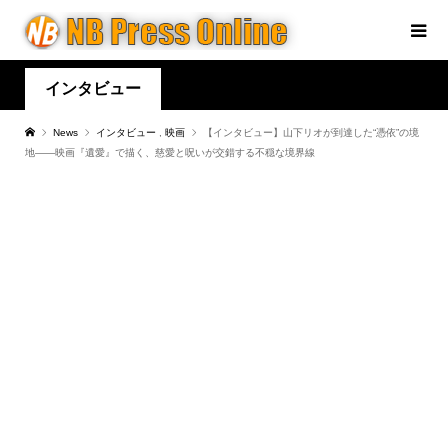
インタビュー
News
インタビュー
,
映画
【インタビュー】山下リオが到達した“憑依”の境
地――映画『遺愛』で描く、慈愛と呪いが交錯する不穏な境界線