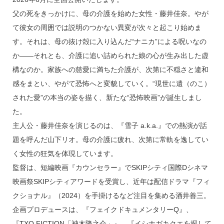
父の死をきっかけに、母の介護を始めた女性・藤井佳奈。やが
て彼女の周囲では説明のつかない異変が次々と起こり始めま
す。それは、母の抜け殻に入り込んだ“ナニカ”による呪いなの
か――それとも、介護に追い詰められた娘の心が生み出した虚
構なのか。家族への慈愛に満ちた介護が、次第に不穏さと違和
感をまとい、やがて恐怖へと変貌していく。“現世に遺（のこ）
された愛”の本当の姿を描く、新たな“恐怖映画”が誕生しまし
た。
主人公・藤井佳奈を演じるのは、『雪子 a.k.a.』での熱演が話
題を呼んだ山下リオ。母の介護に疲れ、次第に常軌を逸してい
く女性の狂気を体現しています。
監督は、短編映画『カウンセラー』でSKIPシティ国際Dシネマ
映画祭SKIPシティアワードを受賞し、近年は配信ドラマ『フィ
クショナル』（2024）を手掛けるなど注目を集める酒井善三。
企画プロデュースは、『フェイクドキュメンタリーQ』、
『TXQ FICTION「神木隆之介」』、『イシナガキクエを探して