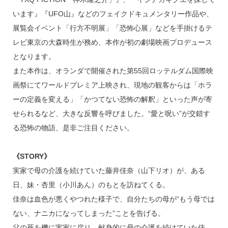
います』『UFO山』などのフェイクドキュメンタリー作品や、
展覧会イベント「行方不明展」「恐怖心展」などを手掛けるテ
レビ東京の大森時生が務め、本作が初の劇場映画プロデュース
となります。
また本作は、オランダで開催された第55回ロッテルダム国際映
画祭にてワールドプレミア上映され、現地の観客からは「ホラ
ーの定義を変える」「かつてない恐怖の解釈」といった声が寄
せられるなど、大きな反響を呼びました。“愛と呪い”が交錯す
る恐怖の物語、是非ご注目ください。
《STORY》
実家で母の介護を続けていた藤井佳奈（山下リオ）が、ある
日、妹・杏里（小川あん）のもとを訪ねてくる。
佳奈は血色が悪くやつれた様子で、自分たちの母が“もう母では
ない、ナニカになってしまった”ことを告げる。
父の死を機に実家に戻り、献身的に母の介護を続けていた佳