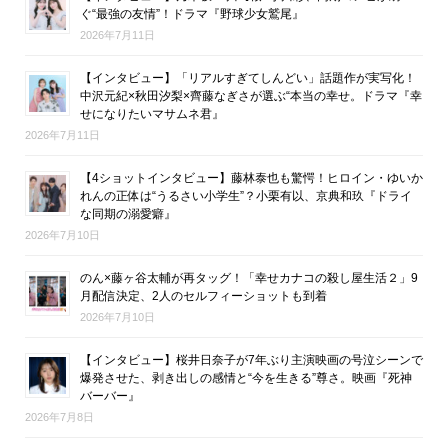
ぐ“最強の友情”！ドラマ『野球少女鷲尾』
2026年7月11日
【インタビュー】「リアルすぎてしんどい」話題作が実写化！
中沢元紀×秋田汐梨×齊藤なぎさが選ぶ“本当の幸せ。ドラマ『幸
せになりたいマサムネ君』
2026年7月11日
【4ショットインタビュー】藤林泰也も驚愕！ヒロイン・ゆいか
れんの正体は“うるさい小学生”？小栗有以、京典和玖『ドライ
な同期の溺愛癖』
2026年7月10日
のん×藤ヶ谷太輔が再タッグ！「幸せカナコの殺し屋生活２」9
月配信決定、2人のセルフィーショットも到着
2026年7月10日
【インタビュー】桜井日奈子が7年ぶり主演映画の号泣シーンで
爆発させた、剥き出しの感情と“今を生きる”尊さ。映画『死神
バーバー』
2026年7月8日