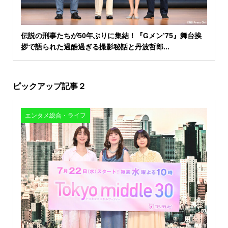
伝説の刑事たちが50年ぶりに集結！『Gメン’75』舞台挨
拶で語られた過酷過ぎる撮影秘話と丹波哲郎...
ピックアップ記事２
エンタメ総合・ライフ