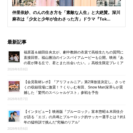
仲里依紗、のんの生き方を「素敵な人生」と大絶賛。深川
麻衣は「少女と少年が合わさった方」ドラマ『Tok...
最新記事
福原遥＆細田佳央太が、劇中教師の衣裳で高校生たちの質問に
直接回答。福山雅治のインスパイアムービーも公開。映画『あ
の星が降る丘で、君とまた出会いたい。』高校生限定プレミア
2026年8月8日
【会見取材レポ】『アリフォルニア』第2弾放送決定し、さっそ
くの収録現場に激震！？くりぃむ有田、Snow Man深澤らが震
撼した「驚愕のスペシャルゲスト」参戦を予告
2026年8月7日
【インタビュー】映画版『ブルーロック』富本惣昭＆木田佳介
が語る「エゴ」の共鳴とブルーロック的サッカー選手とは？約1
年の猛特訓で挑んだ“究極のリアル”
2026年8月6日