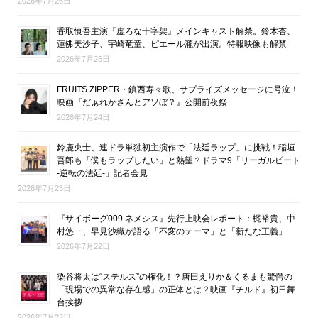
2026年7月26日
香取慎吾主演『虚ろな十字架』メインキャスト解禁。鈴木杏、
蓮佛美沙子、宇崎竜童、ピエール瀧が出演。特報映像も解禁
2026年7月26日
FRUITS ZIPPER・鎮西寿々歌、サプライズメッセージに号泣！
映画『だぁれかさんとアソぼ？』公開前夜祭
2026年7月24日
鈴鹿央士、連ドラ単独初主演作で「法廷ラップ」に挑戦！稲垣
吾郎も「僕もラップしたい」と熱望？ドラマ9「リーガルビート
-逆転の法廷-」記者会見
2026年7月23日
『サイボーグ009 ネメシス』先行上映会レポート：梶裕貴、中
村悠一、早見沙織が語る「不変のテーマ」と「新たな正義」
2026年7月22日
染谷将太は“ステルス”の権化！？唐田えりか＆くるまも驚愕の
「現場での異常な存在感」の正体とは？映画『チルド』初日舞
台挨拶
2026年7月22日