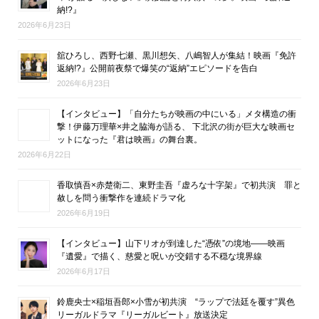
納!?』
2026年6月23日
舘ひろし、西野七瀬、黒川想矢、八嶋智人が集結！映画『免許
返納!?』公開前夜祭で爆笑の“返納”エピソードを告白
2026年6月23日
【インタビュー】「自分たちが映画の中にいる」メタ構造の衝
撃！伊藤万理華×井之脇海が語る、 下北沢の街が巨大な映画セ
ットになった『君は映画』の舞台裏。
2026年6月22日
香取慎吾×赤楚衛二、東野圭吾『虚ろな十字架』で初共演 罪と
赦しを問う衝撃作を連続ドラマ化
2026年6月19日
【インタビュー】山下リオが到達した“憑依”の境地――映画
『遺愛』で描く、慈愛と呪いが交錯する不穏な境界線
2026年6月17日
鈴鹿央士×稲垣吾郎×小雪が初共演 “ラップで法廷を覆す”異色
リーガルドラマ『リーガルビート』放送決定