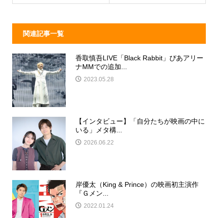
k
関連記事一覧
香取慎吾LIVE「Black Rabbit」ぴあアリー
ナMMでの追加...
2023.05.28
【インタビュー】「自分たちが映画の中に
いる」メタ構...
2026.06.22
岸優太（King & Prince）の映画初主演作
『Ｇメン...
2022.01.24