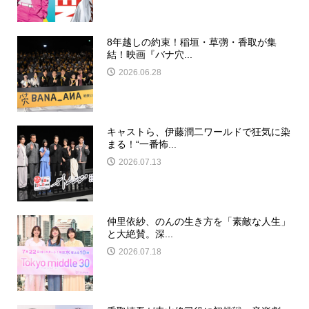
8年越しの約束！稲垣・草彅・香取が集
結！映画『バナ穴...
2026.06.28
キャストら、伊藤潤二ワールドで狂気に染
まる！“一番怖...
2026.07.13
仲里依紗、のんの生き方を「素敵な人生」
と大絶賛。深...
2026.07.18