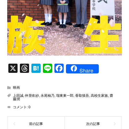
X
T
H
Li
F
Share
hr
at
n
a
e
e
e
c
映画
a
n
e
上田誠
,
仲里依紗
,
永尾柚乃
,
瑠東東一郎
,
香取慎吾
,
高校生家族
,
齋
藤潤
d
a
b
コメント:
0
s
o
o