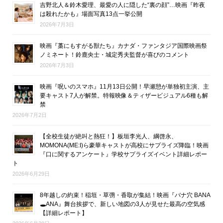
吉野北人＆鈴木愛理、最愛の人に隠した“裏の顔”…映画『昨夜
は殺れたかも』場面写真13点一挙公開
2026年7月3日
映画『藁にもすがる獣たち』カナダ・ファンタジア国際映画祭
ノミネート！鈴鹿央士・城定秀夫監督が喜びのコメント
2026年7月3日
映画『呪いのスマホ』11月13日公開！早瀬憩が単独初主演、主
要キャスト7人が解禁。特報映像＆ティザービジュアル6種も解
禁
2026年7月2日
【全校生徒が絶叫と熱狂！】板垣李光人、綱啓永、
MOMONA(ME:I)ら豪華キャストが高校にサプライズ降臨！映画
『口に関するアンケート』学校サプライズイベント詳細レポー
ト
2026年6月29日
8年越しの約束！稲垣・草彅・香取が集結！映画『バナ穴 BANA
🕳ANA』舞台挨拶で、新しい地図の3人が見せた最高の空気感
【詳細レポート】