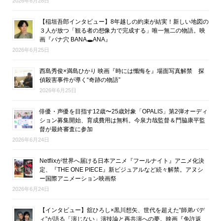
2026年6月28日
【稲垣吾郎インタビュー】8年越しの約束が結実！新しい地図の
３人が放つ「観る者の想像力で完成する」唯一無二の物語。映
画『バナ穴 BANA🕳ANA』
2026年6月25日
西島秀俊×満島ひかり 映画『時には懺悔を』場面写真解禁 探
偵殺害事件が導く“奇跡の物語”
2026年6月25日
俳優・声優を目指す12歳〜25歳対象「OPALIS」第2弾オーディ
ション募集開始、育成費用は無料。今泉力哉監督＆門脇康平監
督が最終審査に参加
2026年6月24日
Netflixが世界へ届ける日本アニメ『フールナイト』アニメ化決
定、『THE ONE PIECE』新ビジュアルなど続々解禁。アヌシ
ー国際アニメーション映画祭
2026年6月24日
【インタビュー】舘ひろし×黒川想矢、世代を超えた“師弟バデ
ィ”が語る「演じない」演技論と再共演への夢。映画『免許返