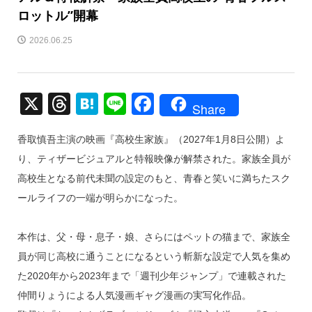
ロットル”開幕
2026.06.25
X
T
H
Li
F
Share
hr
at
n
a
香取慎吾主演の映画『高校生家族』（2027年1月8日公開）よ
e
e
e
c
り、ティザービジュアルと特報映像が解禁された。家族全員が
a
n
e
高校生となる前代未聞の設定のもと、青春と笑いに満ちたスク
d
a
b
ールライフの一端が明らかになった。
s
o
o
本作は、父・母・息子・娘、さらにはペットの猫まで、家族全
k
員が同じ高校に通うことになるという斬新な設定で人気を集め
た2020年から2023年まで「週刊少年ジャンプ」で連載された
仲間りょうによる人気漫画ギャグ漫画の実写化作品。