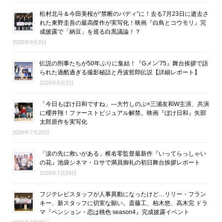
松村北斗＆今田美桜が“禁断のバディ”に！去る7月23日に逝去さ
れた東野圭吾の最高傑作が実写化！映画『白鳥とコウモリ』完
成披露で「納豆」を巡る白黒議論！？
2026年8月2日
伝説の刑事たちが50年ぶりに集結！『Gメン’75』舞台挨拶で語
られた過酷過ぎる撮影秘話と丹波哲郎伝説【詳細レポート】
2026年8月2日
「今日もぼけ日和ですね」―大竹しのぶ×三浦友和W主演、共演
に櫻井翔！ファーストビジュアル解禁。映画『ぼけ日和』矢部
太郎原作を実写化
2026年7月28日
「涙の先に救いがある」椎名零監督最新作『いってらっしゃい
の花』池袋シネマ・ロサで満員御礼の初日舞台挨拶レポート
2026年7月28日
フジテレビスタッフが人事異動になったけど…リリー・フラン
キー、新スタッフに切実な願い。斎藤工、柏木悠、高木完 ドラ
マ『ペンション・恋は桃色 season4』完成披露イベント