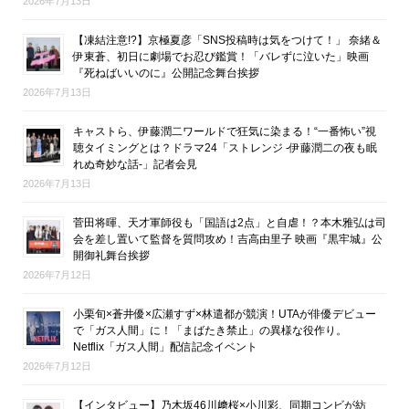
2026年7月13日
【凍結注意!?】京極夏彦「SNS投稿時は気をつけて！」 奈緒＆
伊東蒼、初日に劇場でお忍び鑑賞！「バレずに泣いた」映画
『死ねばいいのに』公開記念舞台挨拶
2026年7月13日
キャストら、伊藤潤二ワールドで狂気に染まる！“一番怖い”視
聴タイミングとは？ドラマ24「ストレンジ -伊藤潤二の夜も眠
れぬ奇妙な話-」記者会見
2026年7月13日
菅田将暉、天才軍師役も「国語は2点」と自虐！？本木雅弘は司
会を差し置いて監督を質問攻め！吉高由里子 映画『黒牢城』公
開御礼舞台挨拶
2026年7月12日
小栗旬×蒼井優×広瀬すず×林遣都が競演！UTAが俳優デビュー
で「ガス人間」に！「まばたき禁止」の異様な役作り。
Netflix「ガス人間」配信記念イベント
2026年7月12日
【インタビュー】乃木坂46川﨑桜×小川彩、同期コンビが紡