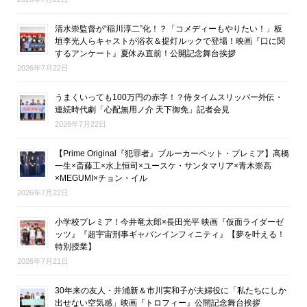
清水崇監督が“稲川淳二”化！？「コメディーもやりたい！」板
垣李光人らキャストが浴衣＆提灯ルックで登場！映画『口に関
するアンケート』夏休み直前！公開記念舞台挨拶
2026年7月22日
うまくいっても100万円の赤字！？侍タイムスリッパー外伝・
連続時代劇「心配無用ノ介 天下御免」記者会見
2026年7月22日
【Prime Original『犯罪者』ブルーカーペット・プレミア】高橋
一生×斎藤工×水上恒司×ユースケ・サンタマリア×青木崇高
×MEGUMI×チョン・イル
2026年7月22日
小学校プレミア！今井竜太郎×長田光平 映画『仮面ライダーゼ
ッツ』『超宇宙刑事ギャバンインフィニティ』【夢を叶える！
特別授業】
2026年7月21日
30年来の友人・井浦新＆市川実和子が夫婦役に「私たちにしか
出せない空気感」映画『トロフィー』公開記念舞台挨拶