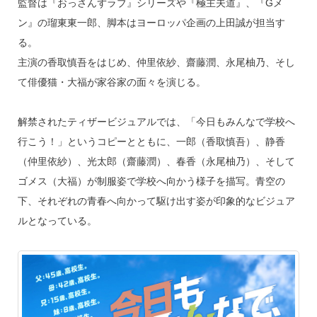
監督は『おっさんずラブ』シリーズや『極主夫道』、『Gメ
ン』の瑠東東一郎、脚本はヨーロッパ企画の上田誠が担当す
る。
主演の香取慎吾をはじめ、仲里依紗、齋藤潤、永尾柚乃、そし
て俳優猫・大福が家谷家の面々を演じる。
解禁されたティザービジュアルでは、「今日もみんなで学校へ
行こう！」というコピーとともに、一郎（香取慎吾）、静香
（仲里依紗）、光太郎（齋藤潤）、春香（永尾柚乃）、そして
ゴメス（大福）が制服姿で学校へ向かう様子を描写。青空の
下、それぞれの青春へ向かって駆け出す姿が印象的なビジュア
ルとなっている。