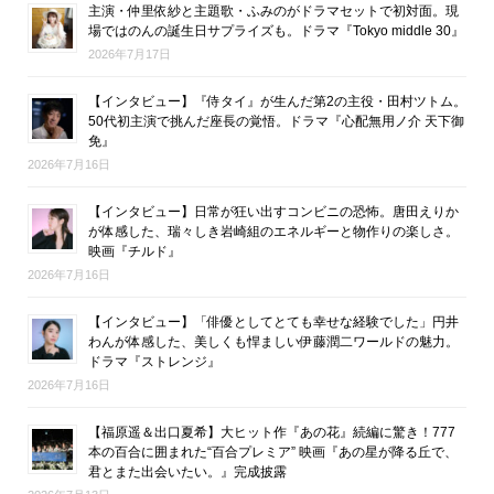
主演・仲里依紗と主題歌・ふみのがドラマセットで初対面。現
場ではのんの誕生日サプライズも。ドラマ『Tokyo middle 30』
2026年7月17日
【インタビュー】『侍タイ』が生んだ第2の主役・田村ツトム。
50代初主演で挑んだ座長の覚悟。ドラマ『心配無用ノ介 天下御
免』
2026年7月16日
【インタビュー】日常が狂い出すコンビニの恐怖。唐田えりか
が体感した、瑞々しき岩崎組のエネルギーと物作りの楽しさ。
映画『チルド』
2026年7月16日
【インタビュー】「俳優としてとても幸せな経験でした」円井
わんが体感した、美しくも悍ましい伊藤潤二ワールドの魅力。
ドラマ『ストレンジ』
2026年7月16日
【福原遥＆出口夏希】大ヒット作『あの花』続編に驚き！777
本の百合に囲まれた“百合プレミア” 映画『あの星が降る丘で、
君とまた出会いたい。』完成披露