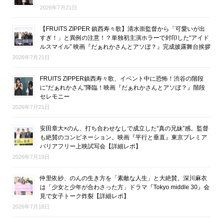
2026年7月21日
【FRUITS ZIPPER 鎮西寿々歌】清水崇監督から「可愛いが出
すぎ！」と異例の注意！？単独初主演ホラーで封印した“アイド
ルスマイル” 映画『だぁれかさんとアソぼ？』完成披露舞台挨拶
2026年7月21日
FRUITS ZIPPER鎮西寿々歌、イベント中に恐怖！渋谷の階段
に“だぁれかさん”降臨！映画『だぁれかさんとアソぼ？』階段
セレモニー
2026年7月21日
安田章大×のん、打ち合わせなしで成立した“真の兄妹”感。監督
も絶賛のコンビネーション。映画『平行と垂直』東京プレミア
バリアフリー上映試写会【詳細レポ】
2026年7月19日
仲里依紗、のんの生き方を「素敵な人生」と大絶賛。深川麻衣
は「少女と少年が合わさった方」ドラマ『Tokyo middle 30』会
見で女子トーク炸裂【詳細レポ】
2026年7月18日