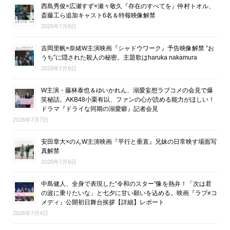
西島秀俊×広瀬すず×瀬々敬久『存在のすべてを』仲村トオル、
斎藤工ら追加キャスト6名＆特報映像解禁
2026年7月8日
吉岡里帆×奈緒W主演映画『シャドウワーク』予告映像解禁 “お
うち”に隠された殺人の秘密。主題歌はharuka nakamura
2026年7月8日
W主演・藤林泰也＆ゆいかれん、溺愛妄想ラブコメの会見で爆
笑秘話。AKB48小栗有以、ファンの心が読める能力がほしい！
ドラマ『ドライな同期の溺愛癖』記者会見
2026年7月7日
安田章大×のんW主演映画『平行と垂直』兄妹の日常映す場面写
真解禁
2026年7月6日
中島健人、全身で表現した“令和のスター”像を熱弁！「次は君
の波に乗りたいな」と七夕に甘い願いを込める。映画『ラブ≠コ
メディ』公開初日舞台挨拶【詳細】レポート
2026年7月4日