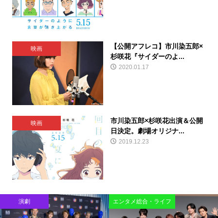
【公開アフレコ】市川染五郎×
映画
杉咲花『サイダーのよ...
2020.01.17
市川染五郎×杉咲花出演＆公開
映画
日決定。劇場オリジナ...
2019.12.23
演劇
エンタメ総合・ライフ