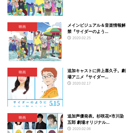
メインビジュアル＆音楽情報解
映画
禁『サイダーのよう...
2020.02.25
追加キャストに井上喜久子。劇
映画
場アニメ『サイダー...
2020.02.17
追加声優発表。杉咲花×市川染
映画
五郎 劇場オリジナル...
2020.02.06