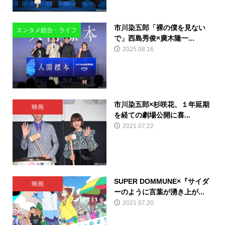
市川染五郎「裸の僕を見ない
エンタメ総合・ライフ
で」西島秀俊×廣木隆一...
2025.08.16
市川染五郎×杉咲花、１年延期
映画
を経ての劇場公開に喜...
2021.07.22
SUPER DOMMUNE×『サイダ
映画
ーのように言葉が湧き上が...
2021.07.20