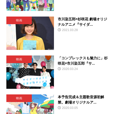
市川染五郎×杉咲花 劇場オリジ
映画
ナルアニメ『サイダ...
2021.03.28
「コンプレックスも魅力に」杉
映画
咲花×市川染五郎『サ...
2020.03.24
本予告完成＆主題歌音源初解
映画
禁。劇場オリジナルア...
2020.03.05