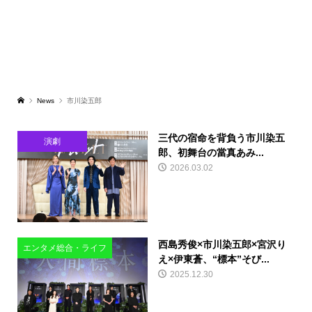
News
市川染五郎
三代の宿命を背負う市川染五
演劇
郎、初舞台の當真あみ...
2026.03.02
西島秀俊×市川染五郎×宮沢り
エンタメ総合・ライフ
え×伊東蒼、“標本”そび...
2025.12.30