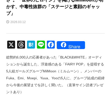
かす、中毒性抜群の「ステージと素顔のギャッ
プ」
2026.03.12
X
T
H
Li
F
Share
hr
at
n
a
総勢約6,000人の応募者があった「BLACK&WHITE」オーディ
e
e
e
c
ションから誕生した、浮遊感のある「FAIRY POP」を提唱する
a
n
e
5人組ガールズグループMilMoon（ミルムーン）。メンバーの
d
a
b
Fuka、Emi、Moepi、Yuua、Yooの5人に、グループ結成の経緯
s
o
から今後の展望までを詳しく聞いた。（直筆サイン読者プレゼ
o
ントあり）
k