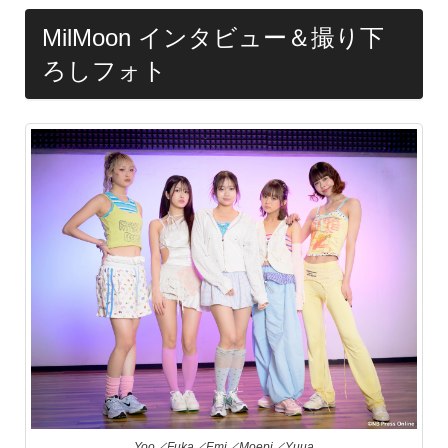
MilMoon インタビュー＆撮り下
ろしフォト
Yoo／Fuka／Emi／Moepi／Yuua