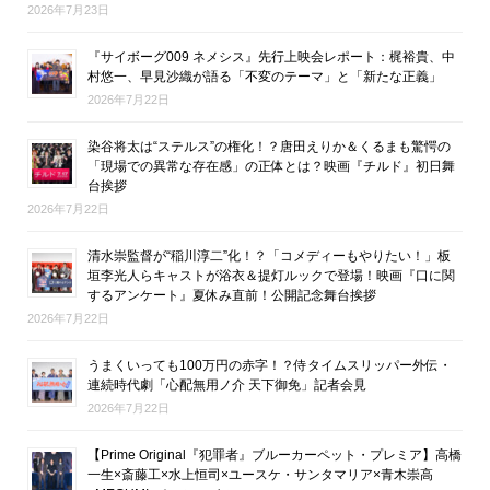
2026年7月23日
『サイボーグ009 ネメシス』先行上映会レポート：梶裕貴、中
村悠一、早見沙織が語る「不変のテーマ」と「新たな正義」
2026年7月22日
染谷将太は“ステルス”の権化！？唐田えりか＆くるまも驚愕の
「現場での異常な存在感」の正体とは？映画『チルド』初日舞
台挨拶
2026年7月22日
清水崇監督が“稲川淳二”化！？「コメディーもやりたい！」板
垣李光人らキャストが浴衣＆提灯ルックで登場！映画『口に関
するアンケート』夏休み直前！公開記念舞台挨拶
2026年7月22日
うまくいっても100万円の赤字！？侍タイムスリッパー外伝・
連続時代劇「心配無用ノ介 天下御免」記者会見
2026年7月22日
【Prime Original『犯罪者』ブルーカーペット・プレミア】高橋
一生×斎藤工×水上恒司×ユースケ・サンタマリア×青木崇高