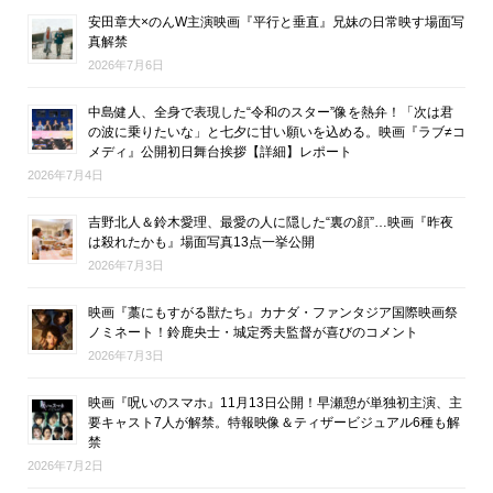
安田章大×のんW主演映画『平行と垂直』兄妹の日常映す場面写
真解禁
2026年7月6日
中島健人、全身で表現した“令和のスター”像を熱弁！「次は君
の波に乗りたいな」と七夕に甘い願いを込める。映画『ラブ≠コ
メディ』公開初日舞台挨拶【詳細】レポート
2026年7月4日
吉野北人＆鈴木愛理、最愛の人に隠した“裏の顔”…映画『昨夜
は殺れたかも』場面写真13点一挙公開
2026年7月3日
映画『藁にもすがる獣たち』カナダ・ファンタジア国際映画祭
ノミネート！鈴鹿央士・城定秀夫監督が喜びのコメント
2026年7月3日
映画『呪いのスマホ』11月13日公開！早瀬憩が単独初主演、主
要キャスト7人が解禁。特報映像＆ティザービジュアル6種も解
禁
2026年7月2日