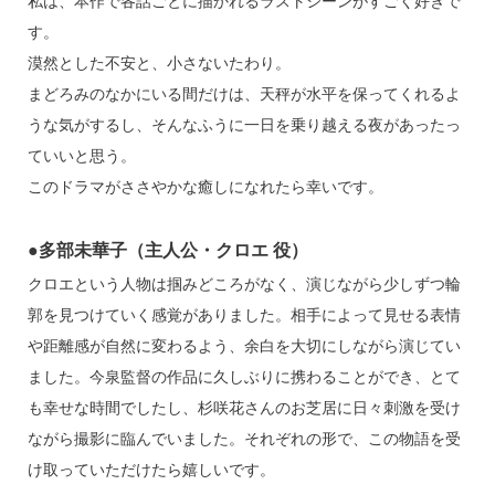
私は、本作で各話ごとに描かれるラストシーンがすごく好きで
す。
漠然とした不安と、小さないたわり。
まどろみのなかにいる間だけは、天秤が水平を保ってくれるよ
うな気がするし、そんなふうに一日を乗り越える夜があったっ
ていいと思う。
このドラマがささやかな癒しになれたら幸いです。
●多部未華子（主人公・クロエ 役）
クロエという人物は掴みどころがなく、演じながら少しずつ輪
郭を見つけていく感覚がありました。相手によって見せる表情
や距離感が自然に変わるよう、余白を大切にしながら演じてい
ました。今泉監督の作品に久しぶりに携わることができ、とて
も幸せな時間でしたし、杉咲花さんのお芝居に日々刺激を受け
ながら撮影に臨んでいました。それぞれの形で、この物語を受
け取っていただけたら嬉しいです。