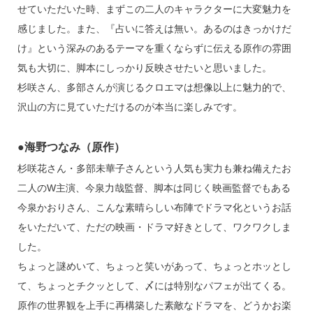
せていただいた時、まずこの二人のキャラクターに大変魅力を
感じました。また、『占いに答えは無い。あるのはきっかけだ
け』という深みのあるテーマを重くならずに伝える原作の雰囲
気も大切に、脚本にしっかり反映させたいと思いました。
杉咲さん、多部さんが演じるクロエマは想像以上に魅力的で、
沢山の方に見ていただけるのが本当に楽しみです。
●海野つなみ（原作）
杉咲花さん・多部未華子さんという人気も実力も兼ね備えたお
二人のW主演、今泉力哉監督、脚本は同じく映画監督でもある
今泉かおりさん、こんな素晴らしい布陣でドラマ化というお話
をいただいて、ただの映画・ドラマ好きとして、ワクワクしま
した。
ちょっと謎めいて、ちょっと笑いがあって、ちょっとホッとし
て、ちょっとチクッとして、〆には特別なパフェが出てくる。
原作の世界観を上手に再構築した素敵なドラマを、どうかお楽