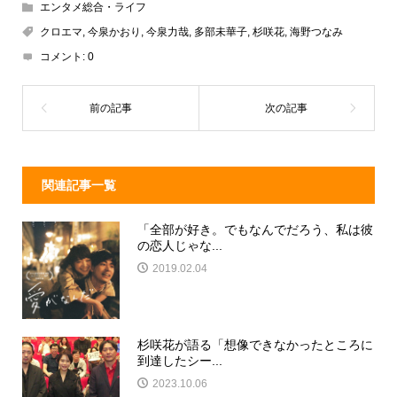
e
e
e
c
エンタメ総合・ライフ
a
n
e
クロエマ
,
今泉かおり
,
今泉力哉
,
多部未華子
,
杉咲花
,
海野つなみ
d
a
b
コメント:
0
s
o
o
k
関連記事一覧
「全部が好き。でもなんでだろう、私は彼
の恋人じゃな...
2019.02.04
杉咲花が語る「想像できなかったところに
到達したシー...
2023.10.06