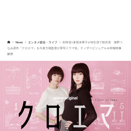
News
エンタメ総合・ライフ
杉咲花×多部未華子がW主演で初共演 海野つ
なみ原作『クロエマ』を今泉力哉監督が実写ドラマ化。ティザービジュアル＆特報映像
解禁