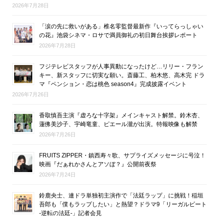
2026年7月28日
「涙の先に救いがある」椎名零監督最新作『いってらっしゃい
の花』池袋シネマ・ロサで満員御礼の初日舞台挨拶レポート
2026年7月28日
フジテレビスタッフが人事異動になったけど…リリー・フラン
キー、新スタッフに切実な願い。斎藤工、柏木悠、高木完 ドラ
マ『ペンション・恋は桃色 season4』完成披露イベント
2026年7月26日
香取慎吾主演『虚ろな十字架』メインキャスト解禁。鈴木杏、
蓮佛美沙子、宇崎竜童、ピエール瀧が出演。特報映像も解禁
2026年7月26日
FRUITS ZIPPER・鎮西寿々歌、サプライズメッセージに号泣！
映画『だぁれかさんとアソぼ？』公開前夜祭
2026年7月24日
鈴鹿央士、連ドラ単独初主演作で「法廷ラップ」に挑戦！稲垣
吾郎も「僕もラップしたい」と熱望？ドラマ9「リーガルビート
-逆転の法廷-」記者会見