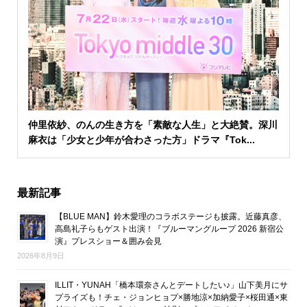
仲里依紗、のんの生き方を「素敵な人生」と大絶賛。深川
麻衣は「少女と少年が合わさった方」ドラマ『Tok...
最新記事
【BLUE MAN】鈴木愛理のコラボステージも披露。近藤真彦、
高島礼子らもゲスト出演！『ブルーマングループ 2026 新宿公
演』プレスショー＆囲み会見
2026年8月9日
ILLIT・YUNAH「橋本環奈さんとデートしたい♪」山下美月にサ
プライズも！チェ・ジョンヒョプ×勝地涼×加納愛子×桜田通×東