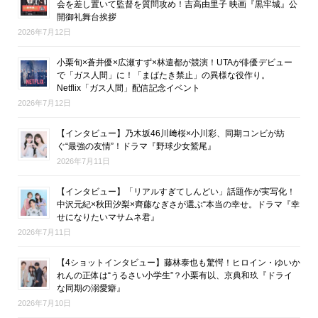
会を差し置いて監督を質問攻め！吉高由里子 映画『黒牢城』公
開御礼舞台挨拶
2026年7月12日
小栗旬×蒼井優×広瀬すず×林遣都が競演！UTAが俳優デビュー
で「ガス人間」に！「まばたき禁止」の異様な役作り。
Netflix「ガス人間」配信記念イベント
2026年7月12日
【インタビュー】乃木坂46川﨑桜×小川彩、同期コンビが紡
ぐ“最強の友情”！ドラマ『野球少女鷲尾』
2026年7月11日
【インタビュー】「リアルすぎてしんどい」話題作が実写化！
中沢元紀×秋田汐梨×齊藤なぎさが選ぶ“本当の幸せ。ドラマ『幸
せになりたいマサムネ君』
2026年7月11日
【4ショットインタビュー】藤林泰也も驚愕！ヒロイン・ゆいか
れんの正体は“うるさい小学生”？小栗有以、京典和玖『ドライ
な同期の溺愛癖』
2026年7月10日