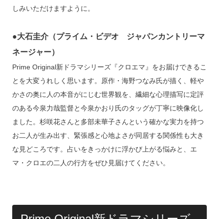
しみいただけますように。
●大石圭介（プライム・ビデオ ジャパンカントリーマ
ネージャー）
Prime Original新ドラマシリーズ『クロエマ』をお届けできるこ
とを大変うれしく思います。原作・海野つなみ氏が描く、軽や
かさの奥に人の本音がにじむ世界観を、繊細な心理描写に定評
のある今泉力哉監督と今泉かおり氏のタッグが丁寧に映像化し
ました。杉咲花さんと多部未華子さんという確かな実力を持つ
お二人が生み出す、緊張感と心地よさが同居する関係性も大き
な見どころです。占いをきっかけに浮かび上がる悩みと、エ
マ・クロエの二人の行方をぜひ見届けてください。
Prime Original新ドラマシリーズ