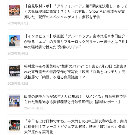
【会見取材レポ】『アリフォルニア』第2弾放送決定し、さっそ
くの収録現場に激震！？くりぃむ有田、Snow Man深澤らが震
撼した「驚愕のスペシャルゲスト」参戦を予告
2026年8月7日
【インタビュー】映画版『ブルーロック』富本惣昭＆木田佳介
が語る「エゴ」の共鳴とブルーロック的サッカー選手とは？約1
年の猛特訓で挑んだ“究極のリアル”
2026年8月6日
松村北斗＆今田美桜が“禁断のバディ”に！去る7月23日に逝去さ
れた東野圭吾の最高傑作が実写化！映画『白鳥とコウモリ』完
成披露で「納豆」を巡る白黒議論！？
2026年8月2日
伝説の刑事たちが50年ぶりに集結！『Gメン’75』舞台挨拶で語
られた過酷過ぎる撮影秘話と丹波哲郎伝説【詳細レポート】
2026年8月2日
「今日もぼけ日和ですね」―大竹しのぶ×三浦友和W主演、共演
に櫻井翔！ファーストビジュアル解禁。映画『ぼけ日和』矢部
太郎原作を実写化