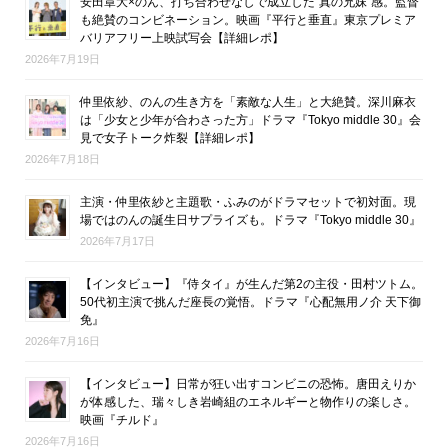
安田章大×のん、打ち合わせなしで成立した“真の兄妹”感。監督
も絶賛のコンビネーション。映画『平行と垂直』東京プレミア
バリアフリー上映試写会【詳細レポ】
2026年7月19日
仲里依紗、のんの生き方を「素敵な人生」と大絶賛。深川麻衣
は「少女と少年が合わさった方」ドラマ『Tokyo middle 30』会
見で女子トーク炸裂【詳細レポ】
2026年7月18日
主演・仲里依紗と主題歌・ふみのがドラマセットで初対面。現
場ではのんの誕生日サプライズも。ドラマ『Tokyo middle 30』
2026年7月17日
【インタビュー】『侍タイ』が生んだ第2の主役・田村ツトム。
50代初主演で挑んだ座長の覚悟。ドラマ『心配無用ノ介 天下御
免』
2026年7月16日
【インタビュー】日常が狂い出すコンビニの恐怖。唐田えりか
が体感した、瑞々しき岩崎組のエネルギーと物作りの楽しさ。
映画『チルド』
2026年7月16日