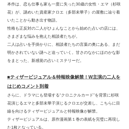
本作は、恋も仕事も家も一度に失った30歳の女性・エマ（杉咲
花）が、謎めいた資産家クロエ（多部未華子）の屋敷に辿り着
いたことから動き出す物語。
性格も正反対の二人がひょんなことから始めた占いの店には、
さまざまな悩みを抱えた相談者たちが。
二人は占いを手掛かりに、相談者たちの言葉の奥にある、まだ
明かされていない謎へと迫っていく。甘さのなかにほのかな影
をまとった、新感覚の占いミステリーだ。
■ティザービジュアル＆特報映像解禁！W主演の二人を
はじめコメント到着
さらに、ドラマにも登場する“クロニクルカード”を背景に杉咲
花演じるエマと多部未華子演じるクロエが交差し、こちらに目
線を向けるティザービジュアルと特報映像が解禁。
ティザービジュアルは、原作漫画第１巻の表紙を完璧に再現し
た1枚となっている。