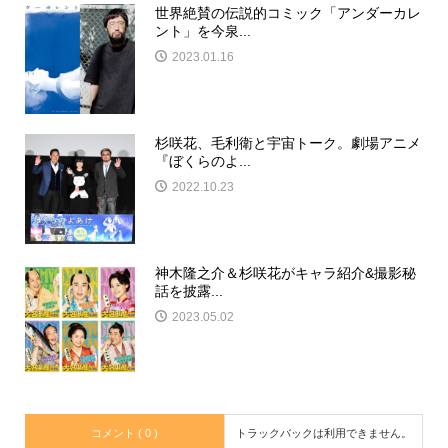
世界絶賛の伝説的コミック「アンダーカレ
ント」を今泉...
2023.01.16
杉咲花、毛利衛と宇宙トーク。劇場アニメ
『ぼくらのよ...
2022.10.23
神木隆之介＆杉咲花がキャラ紹介&撮影秘
話を披露...
2023.05.02
コメント ( 0 )
トラックバックは利用できません。