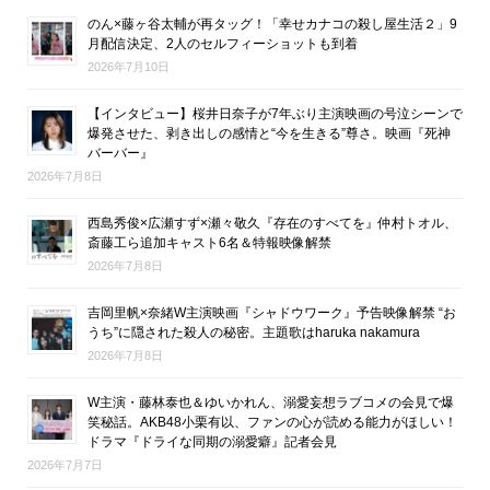
のん×藤ヶ谷太輔が再タッグ！「幸せカナコの殺し屋生活２」9
月配信決定、2人のセルフィーショットも到着
2026年7月10日
【インタビュー】桜井日奈子が7年ぶり主演映画の号泣シーンで
爆発させた、剥き出しの感情と“今を生きる”尊さ。映画『死神
バーバー』
2026年7月8日
西島秀俊×広瀬すず×瀬々敬久『存在のすべてを』仲村トオル、
斎藤工ら追加キャスト6名＆特報映像解禁
2026年7月8日
吉岡里帆×奈緒W主演映画『シャドウワーク』予告映像解禁 “お
うち”に隠された殺人の秘密。主題歌はharuka nakamura
2026年7月8日
W主演・藤林泰也＆ゆいかれん、溺愛妄想ラブコメの会見で爆
笑秘話。AKB48小栗有以、ファンの心が読める能力がほしい！
ドラマ『ドライな同期の溺愛癖』記者会見
2026年7月7日