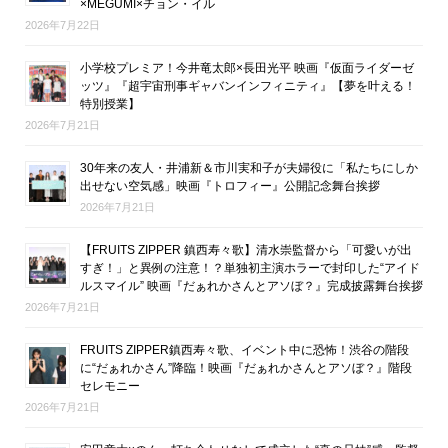
×MEGUMI×チョン・イル
2026年7月22日
小学校プレミア！今井竜太郎×長田光平 映画『仮面ライダーゼ
ッツ』『超宇宙刑事ギャバンインフィニティ』【夢を叶える！
特別授業】
2026年7月21日
30年来の友人・井浦新＆市川実和子が夫婦役に「私たちにしか
出せない空気感」映画『トロフィー』公開記念舞台挨拶
2026年7月21日
【FRUITS ZIPPER 鎮西寿々歌】清水崇監督から「可愛いが出
すぎ！」と異例の注意！？単独初主演ホラーで封印した“アイド
ルスマイル” 映画『だぁれかさんとアソぼ？』完成披露舞台挨拶
2026年7月21日
FRUITS ZIPPER鎮西寿々歌、イベント中に恐怖！渋谷の階段
に“だぁれかさん”降臨！映画『だぁれかさんとアソぼ？』階段
セレモニー
2026年7月21日