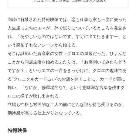
「クロエマ」第１巻書影 Ⓒ海野つなみ／講談社
同時に解禁された特報映像では、恋も仕事も家も一度に失った
人生崖っぷちのエマが、外で眠りについているところを発見さ
れ、「あやしいものではないです、すぐに出て行きますー」と
いう突拍子もないシーンから始まる。
そこは謎めいた資産家の女性・クロエの屋敷だった。ひょんな
ことから同居生活を始めるふたりは、「お店開いてみたらどう
ですか？」というエマの一言をきっかけに、クロエの趣味であ
る“クロニクルカード占い”のお店を開くことに。カードが宙に
舞い、「なにか、修羅場的な?」という意味深な言葉を残すク
ロエの様子が映し出される。
立場も性格も対照的な二人の前にどんな謎が待ち受けるのか、
期待感が高まる仕上がりとなっている。
特報映像