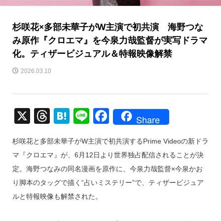
杉咲花×多部未華子がW主演で初共演 海野つな
み原作『クロエマ』を今泉力哉監督が実写ドラマ
化。ティザービジュアル＆特報映像解禁
2026.03.10
X
T
H
Li
F
Share
hr
at
n
a
杉咲花と多部未華子がW主演で初共演するPrime Videoの新ドラ
e
e
e
c
マ『クロエマ』が、6月12日より世界独占配信されることが決
a
n
e
定。海野つなみの同名漫画を原作に、今泉力哉監督×今泉かお
d
a
b
り脚本のタッグで描く“占いミステリー”で、ティザービジュア
s
o
ルと特報映像も解禁された。
o