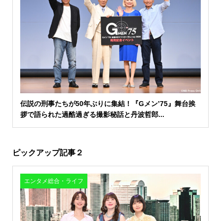
伝説の刑事たちが50年ぶりに集結！『Gメン’75』舞台挨
拶で語られた過酷過ぎる撮影秘話と丹波哲郎...
ピックアップ記事２
エンタメ総合・ライフ