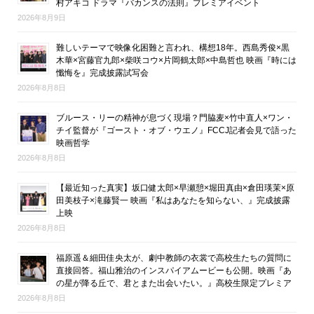
村アキコ ドラマ『バカンスの法則』プレミアイベント
2026年8月9日
難しいテーマで映像化困難と言われ、構想18年。西島秀俊×黒
木華×宮藤官九郎×柴咲コウ×片岡鶴太郎×中島哲也 映画『時には
懺悔を』完成披露試写会
2026年8月8日
ブルース・リーの精神が息づく現場？門脇麦×竹中直人×ワン・
チイ監督が『ゴースト・オブ・ウエノ』FCCJ記者会見で語った
映画哲学
2026年8月8日
【最近知った真実】坂口健太郎×早瀬憩×堀田真由×倉田瑛茉×原
田美枝子×滝藤賢一 映画『私はあなたを知らない、』完成披露
上映
2026年8月8日
福原遥＆細田佳央太が、劇中教師の衣裳で高校生たちの質問に
直接回答。福山雅治のインスパイアムービーも公開。映画『あ
の星が降る丘で、君とまた出会いたい。』高校生限定プレミア
2026年8月8日