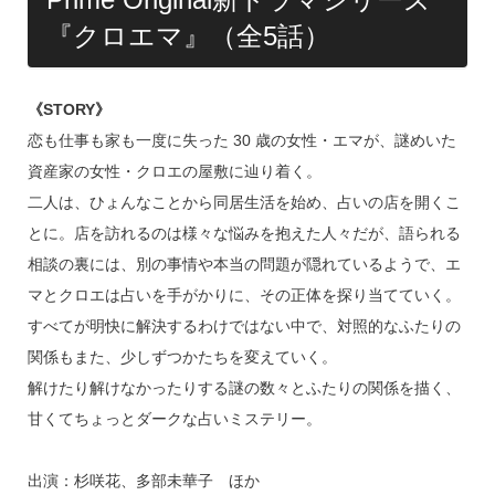
『クロエマ』（全5話）
《STORY》
恋も仕事も家も一度に失った 30 歳の女性・エマが、謎めいた
資産家の女性・クロエの屋敷に辿り着く。
二人は、ひょんなことから同居生活を始め、占いの店を開くこ
とに。店を訪れるのは様々な悩みを抱えた人々だが、語られる
相談の裏には、別の事情や本当の問題が隠れているようで、エ
マとクロエは占いを手がかりに、その正体を探り当てていく。
すべてが明快に解決するわけではない中で、対照的なふたりの
関係もまた、少しずつかたちを変えていく。
解けたり解けなかったりする謎の数々とふたりの関係を描く、
甘くてちょっとダークな占いミステリー。
出演：杉咲花、多部未華子 ほか