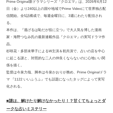
k
Prime Original新ドラマシリーズ『クロエマ』は、2026年6月12
日（金）より240以上の国や地域でPrime Videoにて世界独占配
信開始。全5話構成で、毎週金曜日に、3週にわたり配信され
る。
本作は、『逃げるは恥だが役に立つ』で大人気を博した漫画
家・海野つなみ氏の最新連載作品『クロエマ』の実写ドラマ作
品。
杉咲花・多部未華子によるW主演＆初共演で、占いの店を中心
に起こる謎と、対照的な二人の仲良くならないのに心地いい関
係を描く。
監督は今泉力哉、脚本は今泉かおりが務め、Prime Originalドラ
マ 『1122 いいふうふ』でも話題になったタッグによって実写
化される。
■謎は、解けたり解けなかったり！？甘くてちょっとダ
ークな占いミステリー