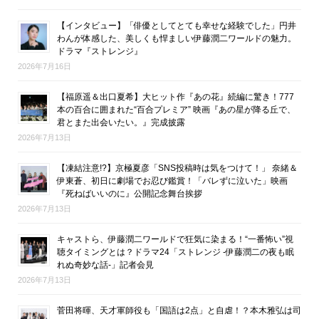
【インタビュー】「俳優としてとても幸せな経験でした」円井
わんが体感した、美しくも悍ましい伊藤潤二ワールドの魅力。
ドラマ『ストレンジ』
2026年7月16日
【福原遥＆出口夏希】大ヒット作『あの花』続編に驚き！777
本の百合に囲まれた“百合プレミア” 映画『あの星が降る丘で、
君とまた出会いたい。』完成披露
2026年7月13日
【凍結注意!?】京極夏彦「SNS投稿時は気をつけて！」 奈緒＆
伊東蒼、初日に劇場でお忍び鑑賞！「バレずに泣いた」映画
『死ねばいいのに』公開記念舞台挨拶
2026年7月13日
キャストら、伊藤潤二ワールドで狂気に染まる！“一番怖い”視
聴タイミングとは？ドラマ24「ストレンジ -伊藤潤二の夜も眠
れぬ奇妙な話-」記者会見
2026年7月13日
菅田将暉、天才軍師役も「国語は2点」と自虐！？本木雅弘は司