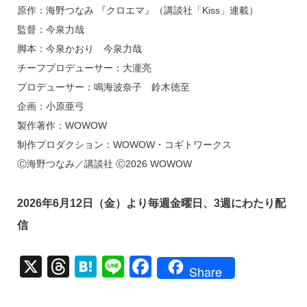
原作：海野つなみ 『クロエマ』（講談社「Kiss」連載）
監督：今泉力哉
脚本：今泉かおり 今泉力哉
チーフプロデューサー：大瀧亮
プロデューサー：鳴海波奈子 鈴木徳至
企画：小原亜弓
製作著作：WOWOW
制作プロダクション：WOWOW・コギトワークス
Ⓒ海野つなみ／講談社 Ⓒ2026 WOWOW
2026年6月12日（金）より毎週金曜日、3週にわたり配
信
X
T
H
Li
F
Share
hr
at
n
a