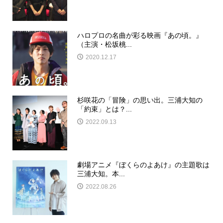
ハロプロの名曲が彩る映画『あの頃。』
（主演・松坂桃...
2020.12.17
杉咲花の「冒険」の思い出。三浦大知の
「約束」とは？...
2022.09.13
劇場アニメ『ぼくらのよあけ』の主題歌は
三浦大知。本...
2022.08.26