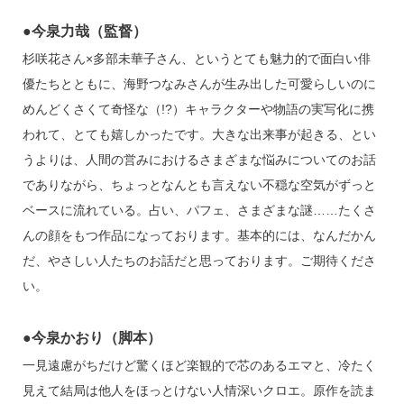
●今泉力哉（監督）
杉咲花さん×多部未華子さん、というとても魅力的で面白い俳
優たちとともに、海野つなみさんが生み出した可愛らしいのに
めんどくさくて奇怪な（!?）キャラクターや物語の実写化に携
われて、とても嬉しかったです。大きな出来事が起きる、とい
うよりは、人間の営みにおけるさまざまな悩みについてのお話
でありながら、ちょっとなんとも言えない不穏な空気がずっと
ベースに流れている。占い、パフェ、さまざまな謎……たくさ
んの顔をもつ作品になっております。基本的には、なんだかん
だ、やさしい人たちのお話だと思っております。ご期待くださ
い。
●今泉かおり（脚本）
一見遠慮がちだけど驚くほど楽観的で芯のあるエマと、冷たく
見えて結局は他人をほっとけない人情深いクロエ。原作を読ま