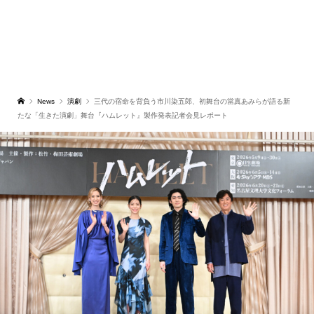
News
演劇
三代の宿命を背負う市川染五郎、初舞台の當真あみらが語る新
たな「生きた演劇」舞台『ハムレット』製作発表記者会見レポート