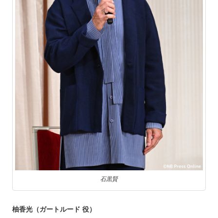
石黒賢
柚香光（ガートルード 役）