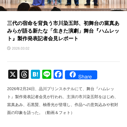
三代の宿命を背負う市川染五郎、初舞台の當真あ
みらが語る新たな「生きた演劇」舞台『ハムレッ
ト』製作発表記者会見レポート
2026.03.02
X
T
H
Li
F
Share
hr
at
n
a
2026年2月24日、品川プリンスホテルにて、舞台『ハムレッ
e
e
e
c
ト』製作発表記者会見が行われ、主演の市川染五郎をはじめ、
a
n
e
當真あみ、石黒賢、柚香光が登壇し、作品への意気込みや初対
d
a
b
面の印象を語った。（動画＆フォト）
s
o