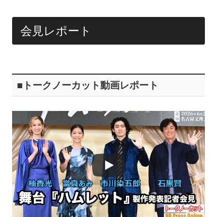
o
k
会見レポート
■トークノーカット動画レポート