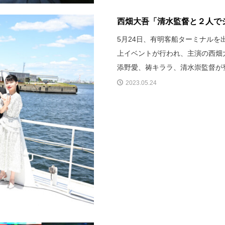
西畑大吾「清水監督と２人でシ
5月24日、有明客船ターミナル
上イベントが行われ、主演の西畑
添野愛、祷キララ、清水崇監督が
2023.05.24