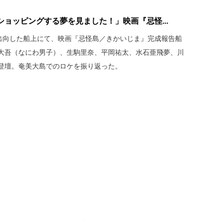
ョッピングする夢を見ました！」映画『忌怪...
を出向した船上にて、映画『忌怪島／きかいじま』完成報告船
大吾（なにわ男子）、生駒里奈、平岡祐太、水石亜飛夢、川
登壇。奄美大島でのロケを振り返った。