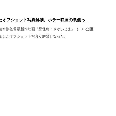
オフショット写真解禁。ホラー映画の裏側っ...
水崇監督最新作映画『忌怪島／きかいじま』（6/16公開）
影したオフショット写真が解禁となった。