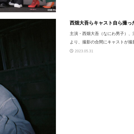
西畑大吾らキャスト自ら撮った
主演・西畑大吾（なにわ男子）、清
より、撮影の合間にキャストが撮
2023.05.31