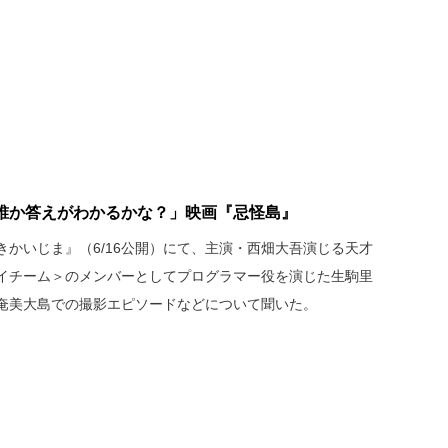
誰か答えがわかるかな？」映画『忌怪島』
かいじま』（6/16公開）にて、主演・西畑大吾演じる天才
イチーム＞のメンバーとしてプログラマー役を演じた生駒里
奄美大島での撮影エピソードなどについて聞いた。