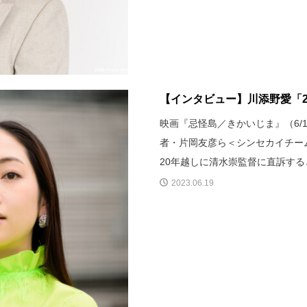
【インタビュー】川添野愛「2
映画『忌怪島／きかいじま』（6/
者・片岡友彦ら＜シンセカイチー
20年越しに清水崇監督に直訴す
2023.06.19