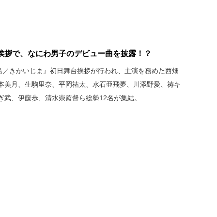
挨拶で、なにわ男子のデビュー曲を披露！？
怪島／きかいじま』初日舞台挨拶が行われ、主演を務めた西畑
本美月、生駒里奈、平岡祐太、水石亜飛夢、川添野愛、祷キ
ぎ武、伊藤歩、清水崇監督ら総勢12名が集結。