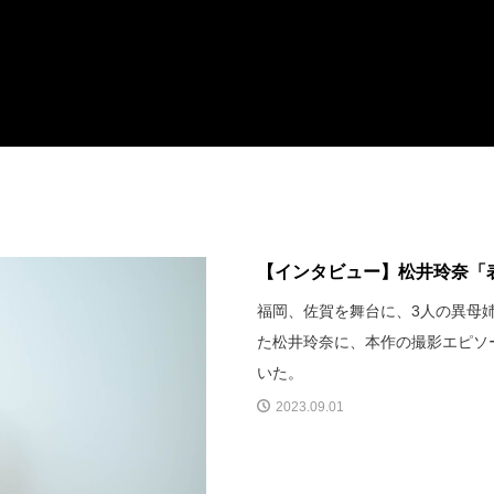
【インタビュー】松井玲奈「表
福岡、佐賀を舞台に、3人の異母
た松井玲奈に、本作の撮影エピソ
いた。
2023.09.01