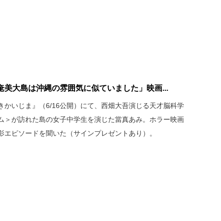
美大島は沖縄の雰囲気に似ていました」映画...
かいじま』（6/16公開）にて、西畑大吾演じる天才脳科学
ム＞が訪れた島の女子中学生を演じた當真あみ。ホラー映画
影エピソードを聞いた（サインプレゼントあり）。