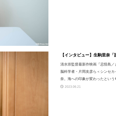
【インタビュー】生駒里奈「
清水崇監督最新作映画『忌怪島／き
脳科学者・片岡友彦ら＜シンセカ
奈。海への印象が変わったという
2023.06.21