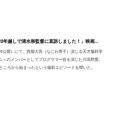
0年越しで清水崇監督に直訴しました！」映画...
16公開）にて、西畑大吾（なにわ男子）演じる天才脳科学
ム＞のメンバーとしてプログラマー役を演じた川添野愛。
るところから始まったという撮影エピソードを聞いた。