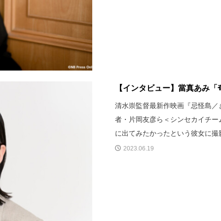
【インタビュー】當真あみ「奄
清水崇監督最新作映画『忌怪島／き
者・片岡友彦ら＜シンセカイチー
に出てみたかったという彼女に撮
2023.06.19