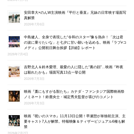
安田章大×のんW主演映画『平行と垂直』兄妹の日常映す場面写
真解禁
2026年7月6日
中島健人、全身で表現した“令和のスター”像を熱弁！「次は君
の波に乗りたいな」と七夕に甘い願いを込める。映画『ラブ≠コ
メディ』公開初日舞台挨拶【詳細】レポート
2026年7月4日
吉野北人＆鈴木愛理、最愛の人に隠した“裏の顔”…映画『昨夜
は殺れたかも』場面写真13点一挙公開
2026年7月3日
映画『藁にもすがる獣たち』カナダ・ファンタジア国際映画祭
ノミネート！鈴鹿央士・城定秀夫監督が喜びのコメント
2026年7月3日
映画『呪いのスマホ』11月13日公開！早瀬憩が単独初主演、主
要キャスト7人が解禁。特報映像＆ティザービジュアル6種も解
禁
2026年7月2日