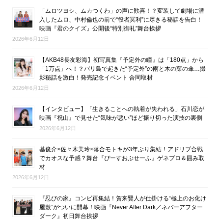
「ムロツヨシ、ムカつくわ」の声に歓喜！？変装して劇場に潜
入したムロ、中村倫也の前で“役者冥利”に尽きる秘話を告白！
映画『君のクイズ』公開後“特別御礼”舞台挨拶
2026年6月12日
【AKB48長友彩海】初写真集『予定外の瞳』は「180点」から
「1万点」へ！？バリ島で起きた“予定外”の雨と木の葉の傘…撮
影秘話を激白！発売記念イベント 合同取材
2026年6月12日
【インタビュー】「生きることへの執着が失われる」石川恋が
映画『祝山』で見せた“気味が悪い”ほど振り切った演技の裏側
2026年6月12日
基俊介×佐々木美玲×落合モトキが3年ぶり集結！アドリブ合戦
でカオスな予感？舞台『ぴーすおぶせーふ』ゲネプロ＆囲み取
材
2026年6月12日
『忍びの家』コンビ再集結！賀来賢人が仕掛ける“極上のお化け
屋敷”がついに開幕！映画『Never After Dark／ネバーアフター
ダーク』初日舞台挨拶