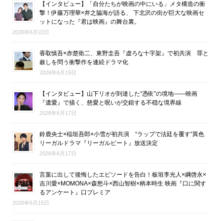
【インタビュー】「自分たちが映画の中にいる」メタ構造の衝
撃！伊藤万理華×井之脇海が語る、 下北沢の街が巨大な映画セ
ットになった『君は映画』の舞台裏。
2026年6月22日
香取慎吾×赤楚衛二、東野圭吾『虚ろな十字架』で初共演 罪と
赦しを問う衝撃作を連続ドラマ化
2026年6月19日
【インタビュー】山下リオが到達した“憑依”の境地――映画
『遺愛』で描く、慈愛と呪いが交錯する不穏な境界線
2026年6月17日
鈴鹿央士×稲垣吾郎×小雪が初共演 “ラップで法廷を覆す”異色
リーガルドラマ『リーガルビート』放送決定
2026年6月17日
言葉に出して後悔したエピソードを告白！板垣李光人×綱啓永×
吉川愛×MOMONA×森愁斗×西山智樹×柄本時生 映画『口に関す
るアンケート』口プレミア
2026年6月15日