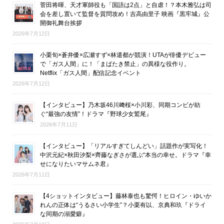
菅田将暉、天才軍師役も「国語は2点」と自虐！？本木雅弘は司
会を差し置いて監督を質問攻め！吉高由里子 映画『黒牢城』公
開御礼舞台挨拶
2026年7月12日
小栗旬×蒼井優×広瀬すず×林遣都が競演！UTAが俳優デビュー
で「ガス人間」に！「まばたき禁止」の異様な役作り。
Netflix「ガス人間」配信記念イベント
2026年7月12日
【インタビュー】乃木坂46川﨑桜×小川彩、同期コンビが紡
ぐ“最強の友情”！ドラマ『野球少女鷲尾』
2026年7月11日
【インタビュー】「リアルすぎてしんどい」話題作が実写化！
中沢元紀×秋田汐梨×齊藤なぎさが選ぶ“本当の幸せ。ドラマ『幸
せになりたいマサムネ君』
2026年7月11日
【4ショットインタビュー】藤林泰也も驚愕！ヒロイン・ゆいか
れんの正体は“うるさい小学生”？小栗有以、京典和玖『ドライ
な同期の溺愛癖』