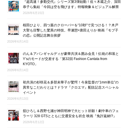
『超高速！参勤交代』シリーズ第3弾始動！佐々木蔵之介、深田
恭子ら集結「今回は空を飛びます」特報映像＆ビジュアル解禁
2026年6月15日
桜田ひより、四つ葉のクローバーを“10秒”で見つける！？木戸
大聖も目撃した驚異の特技。早瀬憩×唐田えりか 映画『モブ子
の恋』公開記念舞台挨拶
2026年6月14日
のん＆アバンギャルディが豪華共演＆囲み会見！伝統の和装と
Y’sのモードが交差する「第32回 Fashion Cantata from
KYOTO」
2026年6月14日
初共演の杉咲花＆多部未華子が驚愕！今泉監督の“1mm単位”の
異常なこだわりとは？ドラマ『クロエマ』配信記念スペシャル
イベント
2026年6月13日
舘ひろし＆西野七瀬が神田明神で大ヒット祈願！劇中車のフェ
ラーリ 328 GTSとともに交通安全も祈念 映画『免許返納!?』
2026年6月12日