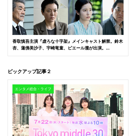
香取慎吾主演『虚ろな十字架』メインキャスト解禁。鈴木
杏、蓮佛美沙子、宇崎竜童、ピエール瀧が出演。...
ピックアップ記事２
エンタメ総合・ライフ