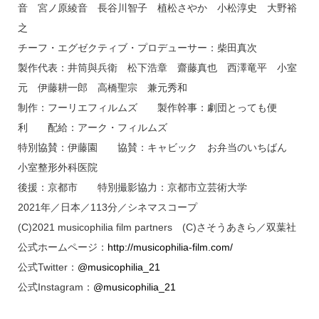
音 宮ノ原綾音 長谷川智子 植松さやか 小松淳史 大野裕
之
チーフ・エグゼクティブ・プロデューサー：柴田真次
製作代表：井筒與兵衛 松下浩章 齋藤真也 西澤竜平 小室
元 伊藤耕一郎 高橋聖宗 兼元秀和
制作：フーリエフィルムズ 製作幹事：劇団とっても便
利 配給：アーク・フィルムズ
特別協賛：伊藤園 協賛：キャビック お弁当のいちばん
小室整形外科医院
後援：京都市 特別撮影協力：京都市立芸術大学
2021年／日本／113分／シネマスコープ
(C)2021 musicophilia film partners (C)さそうあきら／双葉社
公式ホームページ：
http://musicophilia-film.com/
公式Twitter：
@musicophilia_21
公式Instagram：
@musicophilia_21