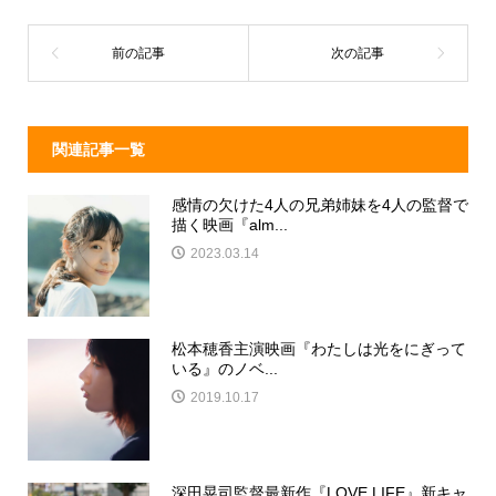
s
o
o
k
関連記事一覧
感情の欠けた4人の兄弟姉妹を4人の監督で
描く映画『alm...
2023.03.14
松本穂香主演映画『わたしは光をにぎって
いる』のノベ...
2019.10.17
深田晃司監督最新作『LOVE LIFE』新キャ