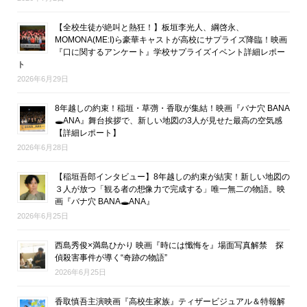
【全校生徒が絶叫と熱狂！】板垣李光人、綱啓永、
MOMONA(ME:I)ら豪華キャストが高校にサプライズ降臨！映画
『口に関するアンケート』学校サプライズイベント詳細レポー
ト
2026年6月29日
8年越しの約束！稲垣・草彅・香取が集結！映画『バナ穴 BANA
🕳ANA』舞台挨拶で、新しい地図の3人が見せた最高の空気感
【詳細レポート】
2026年6月28日
【稲垣吾郎インタビュー】8年越しの約束が結実！新しい地図の
３人が放つ「観る者の想像力で完成する」唯一無二の物語。映
画『バナ穴 BANA🕳ANA』
2026年6月25日
西島秀俊×満島ひかり 映画『時には懺悔を』場面写真解禁 探
偵殺害事件が導く“奇跡の物語”
2026年6月25日
香取慎吾主演映画『高校生家族』ティザービジュアル＆特報解