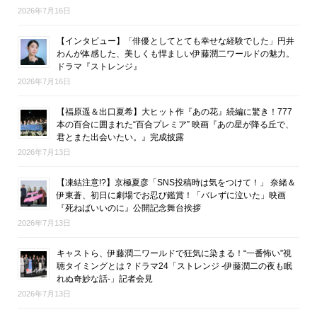
2026年7月16日
【インタビュー】「俳優としてとても幸せな経験でした」円井
わんが体感した、美しくも悍ましい伊藤潤二ワールドの魅力。
ドラマ『ストレンジ』
2026年7月16日
【福原遥＆出口夏希】大ヒット作『あの花』続編に驚き！777
本の百合に囲まれた“百合プレミア” 映画『あの星が降る丘で、
君とまた出会いたい。』完成披露
2026年7月13日
【凍結注意!?】京極夏彦「SNS投稿時は気をつけて！」 奈緒＆
伊東蒼、初日に劇場でお忍び鑑賞！「バレずに泣いた」映画
『死ねばいいのに』公開記念舞台挨拶
2026年7月13日
キャストら、伊藤潤二ワールドで狂気に染まる！“一番怖い”視
聴タイミングとは？ドラマ24「ストレンジ -伊藤潤二の夜も眠
れぬ奇妙な話-」記者会見
2026年7月13日