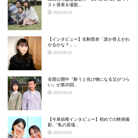
スト発表＆場面...
2022.03.25
【インタビュー】生駒里奈「誰か答えがわ
かるかな？」...
2023.06.21
全国公開中『酔うと化け物になる父がつら
い』が第20回...
2020.06.03
【今泉佑唯インタビュー】初めての映画撮
影。“私の居場...
2020.03.07