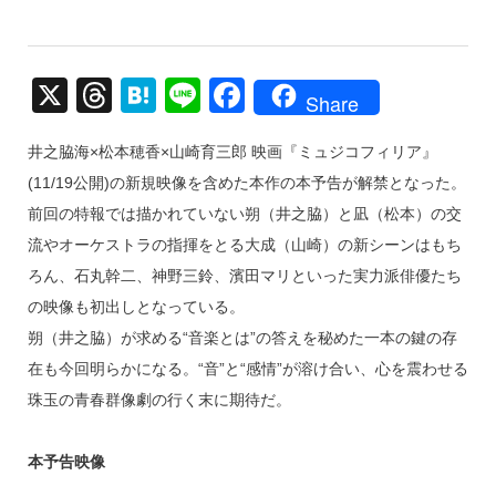
X
T
H
Li
F
Share
hr
at
n
a
井之脇海×松本穂香×山崎育三郎 映画『ミュジコフィリア』
e
e
e
c
(11/19公開)の新規映像を含めた本作の本予告が解禁となった。
a
n
e
前回の特報では描かれていない朔（井之脇）と凪（松本）の交
d
a
b
流やオーケストラの指揮をとる大成（山崎）の新シーンはもち
s
o
ろん、石丸幹二、神野三鈴、濱田マリといった実力派俳優たち
o
の映像も初出しとなっている。
k
朔（井之脇）が求める“音楽とは”の答えを秘めた一本の鍵の存
在も今回明らかになる。“音”と“感情”が溶け合い、心を震わせる
珠玉の青春群像劇の行く末に期待だ。
本予告映像