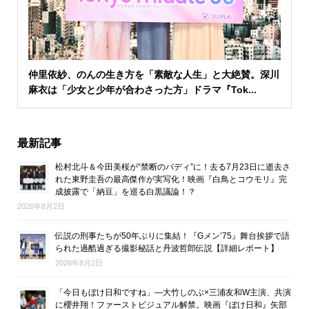
仲里依紗、のんの生き方を「素敵な人生」と大絶賛。深川
麻衣は「少女と少年が合わさった方」ドラマ『Tok...
最新記事
松村北斗＆今田美桜が“禁断のバディ”に！去る7月23日に逝去さ
れた東野圭吾の最高傑作が実写化！映画『白鳥とコウモリ』完
成披露で「納豆」を巡る白黒議論！？
2026年8月2日
伝説の刑事たちが50年ぶりに集結！『Gメン’75』舞台挨拶で語
られた過酷過ぎる撮影秘話と丹波哲郎伝説【詳細レポート】
2026年8月2日
「今日もぼけ日和ですね」―大竹しのぶ×三浦友和W主演、共演
に櫻井翔！ファーストビジュアル解禁。映画『ぼけ日和』矢部