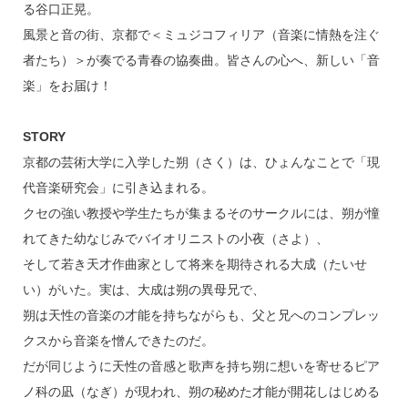
る谷口正晃。
風景と音の街、京都で＜ミュジコフィリア（音楽に情熱を注ぐ
者たち）＞が奏でる青春の協奏曲。皆さんの心へ、新しい「音
楽」をお届け！
STORY
京都の芸術大学に入学した朔（さく）は、ひょんなことで「現
代音楽研究会」に引き込まれる。
クセの強い教授や学生たちが集まるそのサークルには、朔が憧
れてきた幼なじみでバイオリニストの小夜（さよ）、
そして若き天才作曲家として将来を期待される大成（たいせ
い）がいた。実は、大成は朔の異母兄で、
朔は天性の音楽の才能を持ちながらも、父と兄へのコンプレッ
クスから音楽を憎んできたのだ。
だが同じように天性の音感と歌声を持ち朔に想いを寄せるピア
ノ科の凪（なぎ）が現われ、朔の秘めた才能が開花しはじめる