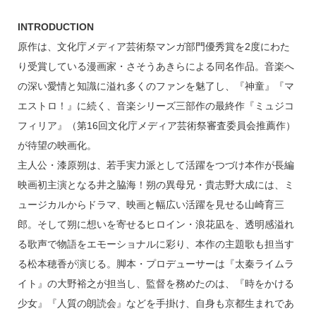
INTRODUCTION
原作は、文化庁メディア芸術祭マンガ部門優秀賞を2度にわた
り受賞している漫画家・さそうあきらによる同名作品。音楽へ
の深い愛情と知識に溢れ多くのファンを魅了し、『神童』『マ
エストロ！』に続く、音楽シリーズ三部作の最終作『ミュジコ
フィリア』（第16回⽂化庁メディア芸術祭審査委員会推薦作）
が待望の映画化。
主人公・漆原朔は、若手実力派として活躍をつづけ本作が長編
映画初主演となる井之脇海！朔の異母兄・貴志野大成には、ミ
ュージカルからドラマ、映画と幅広い活躍を見せる山崎育三
郎。そして朔に想いを寄せるヒロイン・浪花凪を、透明感溢れ
る歌声で物語をエモーショナルに彩り、本作の主題歌も担当す
る松本穂香が演じる。脚本・プロデューサーは『太秦ライムラ
イト』の大野裕之が担当し、監督を務めたのは、『時をかける
少女』『人質の朗読会』などを手掛け、自身も京都生まれであ