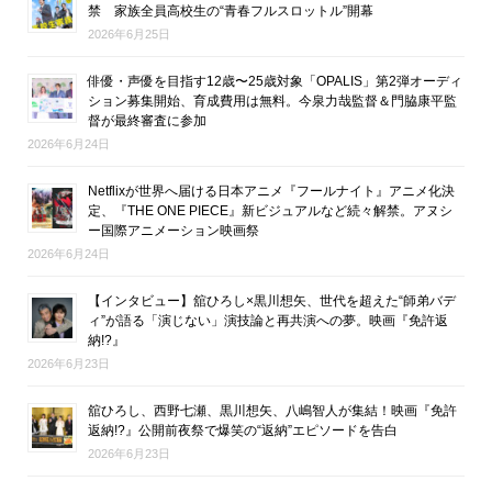
禁 家族全員高校生の“青春フルスロットル”開幕
2026年6月25日
俳優・声優を目指す12歳〜25歳対象「OPALIS」第2弾オーディ
ション募集開始、育成費用は無料。今泉力哉監督＆門脇康平監
督が最終審査に参加
2026年6月24日
Netflixが世界へ届ける日本アニメ『フールナイト』アニメ化決
定、『THE ONE PIECE』新ビジュアルなど続々解禁。アヌシ
ー国際アニメーション映画祭
2026年6月24日
【インタビュー】舘ひろし×黒川想矢、世代を超えた“師弟バデ
ィ”が語る「演じない」演技論と再共演への夢。映画『免許返
納!?』
2026年6月23日
舘ひろし、西野七瀬、黒川想矢、八嶋智人が集結！映画『免許
返納!?』公開前夜祭で爆笑の“返納”エピソードを告白
2026年6月23日