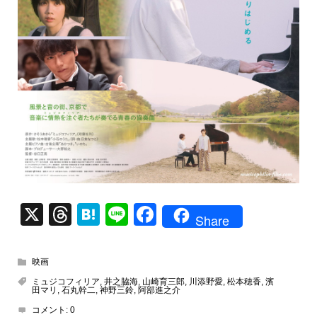
X
T
H
Li
F
Share
hr
at
n
a
e
e
e
c
映画
a
n
e
ミュジコフィリア
,
井之脇海
,
山崎育三郎
,
川添野愛
,
松本穂香
,
濱
田マリ
,
石丸幹二
,
神野三鈴
,
阿部進之介
d
a
b
コメント:
0