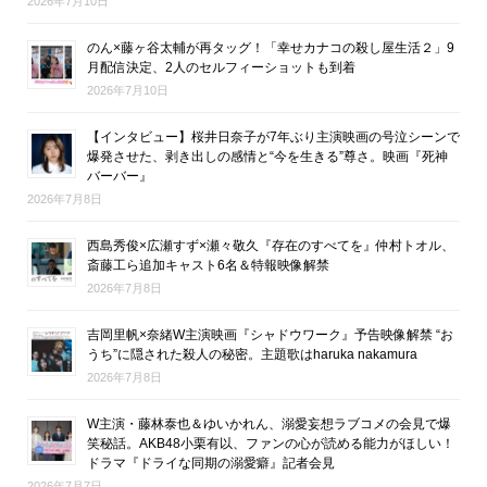
2026年7月10日
のん×藤ヶ谷太輔が再タッグ！「幸せカナコの殺し屋生活２」9
月配信決定、2人のセルフィーショットも到着
2026年7月10日
【インタビュー】桜井日奈子が7年ぶり主演映画の号泣シーンで
爆発させた、剥き出しの感情と“今を生きる”尊さ。映画『死神
バーバー』
2026年7月8日
西島秀俊×広瀬すず×瀬々敬久『存在のすべてを』仲村トオル、
斎藤工ら追加キャスト6名＆特報映像解禁
2026年7月8日
吉岡里帆×奈緒W主演映画『シャドウワーク』予告映像解禁 “お
うち”に隠された殺人の秘密。主題歌はharuka nakamura
2026年7月8日
W主演・藤林泰也＆ゆいかれん、溺愛妄想ラブコメの会見で爆
笑秘話。AKB48小栗有以、ファンの心が読める能力がほしい！
ドラマ『ドライな同期の溺愛癖』記者会見
2026年7月7日