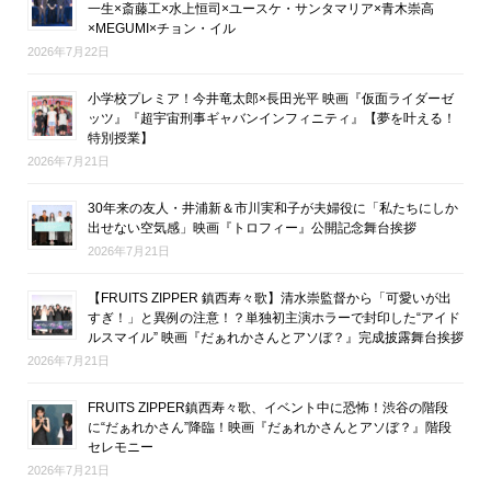
一生×斎藤工×水上恒司×ユースケ・サンタマリア×青木崇高
×MEGUMI×チョン・イル
2026年7月22日
小学校プレミア！今井竜太郎×長田光平 映画『仮面ライダーゼ
ッツ』『超宇宙刑事ギャバンインフィニティ』【夢を叶える！
特別授業】
2026年7月21日
30年来の友人・井浦新＆市川実和子が夫婦役に「私たちにしか
出せない空気感」映画『トロフィー』公開記念舞台挨拶
2026年7月21日
【FRUITS ZIPPER 鎮西寿々歌】清水崇監督から「可愛いが出
すぎ！」と異例の注意！？単独初主演ホラーで封印した“アイド
ルスマイル” 映画『だぁれかさんとアソぼ？』完成披露舞台挨拶
2026年7月21日
FRUITS ZIPPER鎮西寿々歌、イベント中に恐怖！渋谷の階段
に“だぁれかさん”降臨！映画『だぁれかさんとアソぼ？』階段
セレモニー
2026年7月21日