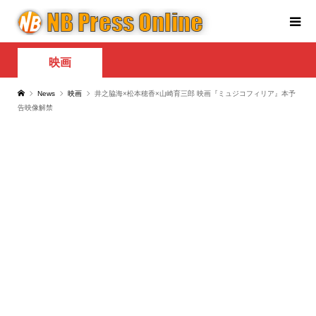
映画
News
映画
井之脇海×松本穂香×山崎育三郎 映画『ミュジコフィリア』本予
告映像解禁