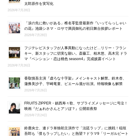
太郎原作を実写化
2026年7月28日
「涙の先に救いがある」椎名零監督最新作『いってらっしゃい
の花』池袋シネマ・ロサで満員御礼の初日舞台挨拶レポート
2026年7月28日
フジテレビスタッフが人事異動になったけど…リリー・フラン
キー、新スタッフに切実な願い。斎藤工、柏木悠、高木完 ドラ
マ『ペンション・恋は桃色 season4』完成披露イベント
2026年7月26日
香取慎吾主演『虚ろな十字架』メインキャスト解禁。鈴木杏、
蓮佛美沙子、宇崎竜童、ピエール瀧が出演。特報映像も解禁
2026年7月26日
FRUITS ZIPPER・鎮西寿々歌、サプライズメッセージに号泣！
映画『だぁれかさんとアソぼ？』公開前夜祭
2026年7月24日
鈴鹿央士、連ドラ単独初主演作で「法廷ラップ」に挑戦！稲垣
吾郎も「僕もラップしたい」と熱望？ドラマ9「リーガルビート