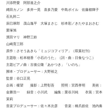
川添野愛 阿部進之介
縄田カノン 多井一晃 喜多乃愛 中島ボイル 佐藤都輝子
石丸幹二
辰巳琢郎 茂山逸平 大塚まさじ 杉本彩／きたやまおさむ
栗塚旭
濱田マリ 神野三鈴
山崎育三郎
原作：さそうあきら「ミュジコフィリア」（双葉社刊）
主題歌：松本穂香「小石のうた」（詞・曲：日食なつこ）
主題ピアノ曲：古後公隆「あかつき」「いのち」
脚本・プロデューサー：大野裕之
監督：谷口正晃
企画：榎望 撮影：上野彰吾 照明：宮西孝明 美術：
金勝浩一 録音：小川武 編集：栗谷川純 衣装：宮本
茉莉
音楽プロデューサー：佐々木次彦 音楽：橋爪皓佐 池内奏