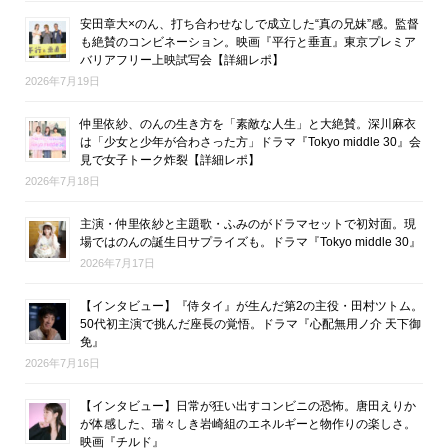
安田章大×のん、打ち合わせなしで成立した“真の兄妹”感。監督
も絶賛のコンビネーション。映画『平行と垂直』東京プレミア
バリアフリー上映試写会【詳細レポ】
2026年7月19日
仲里依紗、のんの生き方を「素敵な人生」と大絶賛。深川麻衣
は「少女と少年が合わさった方」ドラマ『Tokyo middle 30』会
見で女子トーク炸裂【詳細レポ】
2026年7月18日
主演・仲里依紗と主題歌・ふみのがドラマセットで初対面。現
場ではのんの誕生日サプライズも。ドラマ『Tokyo middle 30』
2026年7月17日
【インタビュー】『侍タイ』が生んだ第2の主役・田村ツトム。
50代初主演で挑んだ座長の覚悟。ドラマ『心配無用ノ介 天下御
免』
2026年7月16日
【インタビュー】日常が狂い出すコンビニの恐怖。唐田えりか
が体感した、瑞々しき岩崎組のエネルギーと物作りの楽しさ。
映画『チルド』