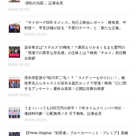
-逆転の法廷-」記者会見
2026年7月23日
『サイボーグ009 ネメシス』先行上映会レポート：梶裕貴、中
村悠一、早見沙織が語る「不変のテーマ」と「新たな正義」
2026年7月22日
染谷将太は“ステルス”の権化！？唐田えりか＆くるまも驚愕の
「現場での異常な存在感」の正体とは？映画『チルド』初日舞
台挨拶
2026年7月22日
清水崇監督が“稲川淳二”化！？「コメディーもやりたい！」板
垣李光人らキャストが浴衣＆提灯ルックで登場！映画『口に関
するアンケート』夏休み直前！公開記念舞台挨拶
2026年7月22日
うまくいっても100万円の赤字！？侍タイムスリッパー外伝・
連続時代劇「心配無用ノ介 天下御免」記者会見
2026年7月22日
【Prime Original『犯罪者』ブルーカーペット・プレミア】高橋