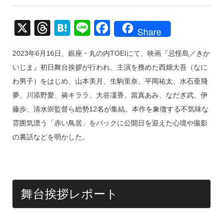
X
T
H
Li
F
Share
hr
at
n
a
2023年6月16日、銀座・丸の内TOEIにて、映画『忌怪島／きか
e
e
e
c
いじま』初日舞台挨拶が行われ、主演を務めた西畑大吾（なに
a
n
e
わ男子）をはじめ、山本美月、生駒里奈、平岡祐太、水石亜飛
d
a
b
夢、川添野愛、祷キララ、大谷凜香、當真あみ、なだぎ武、伊
s
o
藤歩、清水崇監督ら総勢12名が集結。本作を象徴する不気味な
o
雰囲気漂う「赤い鳥居」をバックに公開日を迎えた心境や撮影
k
の裏話などを明かした。
舞台挨拶レポート