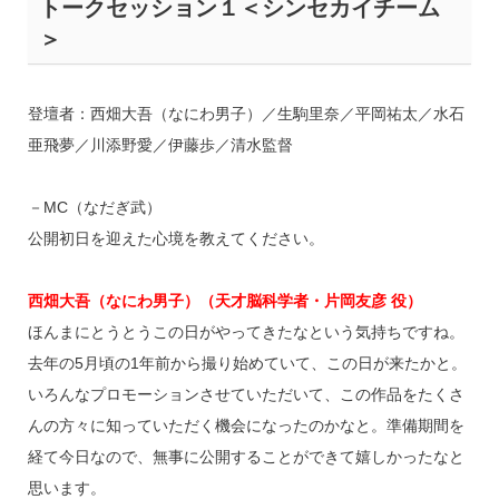
トークセッション１＜シンセカイチーム
＞
登壇者：西畑大吾（なにわ男子）／生駒里奈／平岡祐太／水石
亜飛夢／川添野愛／伊藤歩／清水監督
－MC（なだぎ武）
公開初日を迎えた心境を教えてください。
西畑大吾（なにわ男子）（天才脳科学者・片岡友彦 役）
ほんまにとうとうこの日がやってきたなという気持ちですね。
去年の5月頃の1年前から撮り始めていて、この日が来たかと。
いろんなプロモーションさせていただいて、この作品をたくさ
んの方々に知っていただく機会になったのかなと。準備期間を
経て今日なので、無事に公開することができて嬉しかったなと
思います。