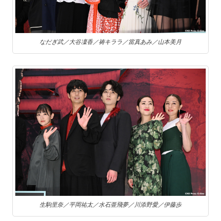
なだぎ武／大谷凜香／祷キララ／當真あみ／山本美月
生駒里奈／平岡祐太／水石亜飛夢／川添野愛／伊藤歩