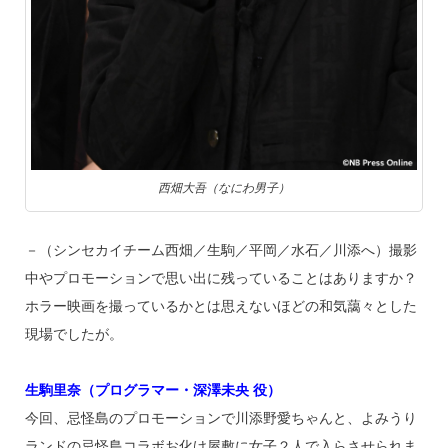
西畑大吾（なにわ男子）
－（シンセカイチーム西畑／生駒／平岡／水石／川添へ）撮影
中やプロモーションで思い出に残っていることはありますか？
ホラー映画を撮っているかとは思えないほどの和気藹々とした
現場でしたが。
生駒里奈（プログラマー・深澤未央 役）
今回、忌怪島のプロモーションで川添野愛ちゃんと、よみうり
ランドの忌怪島コラボお化け屋敷に女子２人で入らさせられま