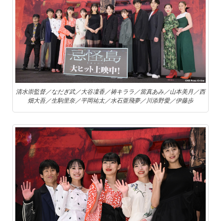
清水崇監督／なだぎ武／大谷凜香／祷キララ／當真あみ／山本美月／西
畑大吾／生駒里奈／平岡祐太／水石亜飛夢／川添野愛／伊藤歩