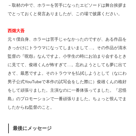
－取材の中で、ホラーを苦手になったエピソードは舞台挨拶ま
でとっておくと発言ありましたが、この場で披露ください。
西畑大吾
元々僕自身、ホラーは苦手じゃなかったのですが、ある作品を
きっかけにトラウマになってしまいまして…。その作品が清水
監督の『呪怨』なんですよ。小学生の時にお泊まり会するとき
に見てて、俊雄くんが怖すぎて…。忘れようとしても夢に出て
きて、最悪ですよ。そのトラウマを払拭しようとして（なにわ
男子公式YouTubeで本作の試写会をした際に）俊雄くんの格好
をして頑張りました。主演なのに一番体張ってました。『忌怪
島』のプロモーションで一番頑張りました。ちょっと恨んでま
したからね監督のこと。
最後にメッセージ