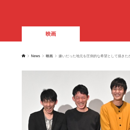
映画
News
映画
嫌いだった地元を圧倒的な希望として描きた