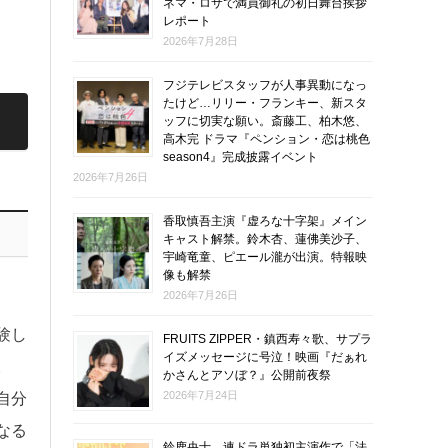
ネマ・ロサで満員御礼の初日舞台挨拶
レポート
2026年7月28日
フジテレビスタッフが人事異動になっ
たけど…リリー・フランキー、新スタ
ッフに切実な願い。斎藤工、柏木悠、
高木完 ドラマ『ペンション・恋は桃色
season4』完成披露イベント
2026年7月26日
香取慎吾主演『虚ろな十字架』メイン
キャスト解禁。鈴木杏、蓮佛美沙子、
宇崎竜童、ピエール瀧が出演。特報映
像も解禁
2026年7月26日
験し
FRUITS ZIPPER・鎮西寿々歌、サプラ
イズメッセージに号泣！映画『だぁれ
。
かさんとアソぼ？』公開前夜祭
2026年7月24日
自分
なる
鈴鹿央士、連ドラ単独初主演作で「法