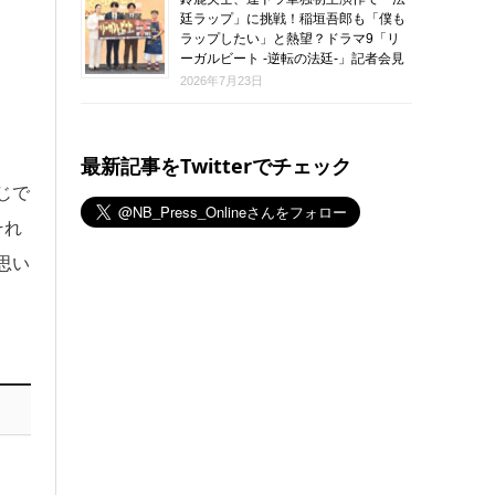
廷ラップ」に挑戦！稲垣吾郎も「僕も
ラップしたい」と熱望？ドラマ9「リ
ーガルビート -逆転の法廷-」記者会見
2026年7月23日
最新記事をTwitterでチェック
じで
それ
思い