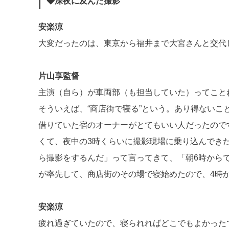
◆深夜に及んだ撮影
安楽涼
大変だったのは、東京から福井まで大宮さんと交代
片山享監督
主演（自ら）が車両部（も担当していた）ってことね
そういえば、“商店街で寝る”という。あり得ないこ
借りていた宿のオーナーがとてもいい人だったので
くて、夜中の3時くらいに撮影現場に乗り込んでき
ら撮影をするんだ」って言ってきて、「朝6時から
が率先して、商店街のその場で寝始めたので、4時
安楽涼
疲れ過ぎていたので、寝られればどこでもよかった