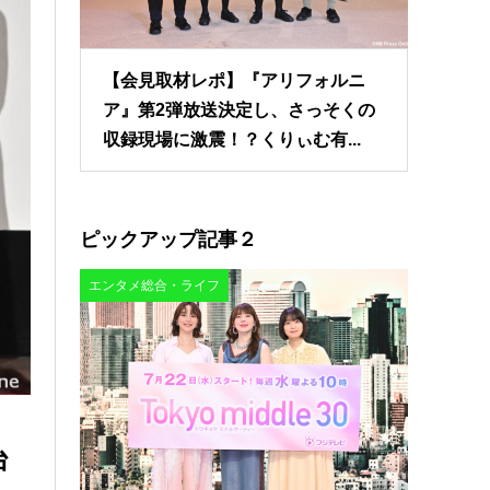
【会見取材レポ】『アリフォルニ
ア』第2弾放送決定し、さっそくの
収録現場に激震！？くりぃむ有...
ピックアップ記事２
エンタメ総合・ライフ
台