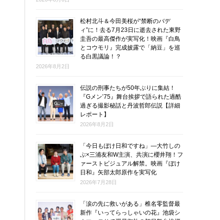
松村北斗＆今田美桜が“禁断のバデ
ィ”に！去る7月23日に逝去された東野
圭吾の最高傑作が実写化！映画『白鳥
とコウモリ』完成披露で「納豆」を巡
る白黒議論！？
2026年8月2日
伝説の刑事たちが50年ぶりに集結！
『Gメン’75』舞台挨拶で語られた過酷
過ぎる撮影秘話と丹波哲郎伝説【詳細
レポート】
2026年8月2日
「今日もぼけ日和ですね」―大竹しの
ぶ×三浦友和W主演、共演に櫻井翔！フ
ァーストビジュアル解禁。映画『ぼけ
日和』矢部太郎原作を実写化
2026年7月28日
「涙の先に救いがある」椎名零監督最
新作『いってらっしゃいの花』池袋シ