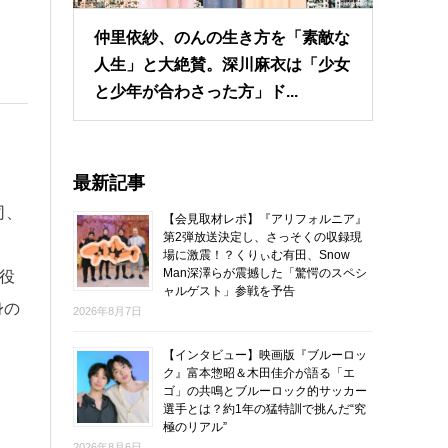
仲里依紗、のんの生き方を「素敵な
人生」と大絶賛。深川麻衣は「少女
と少年が合わさった方」ド...
最新記事
司、
【会見取材レポ】『アリフォルニア』
第2弾放送決定し、さっそくの収録現
場に激震！？くりぃむ有田、Snow
Man深澤らが震撼した「驚愕のスペシ
役
ャルゲスト」参戦を予告
身の
2026年8月7日
【インタビュー】映画版『ブルーロッ
ク』富本惣昭＆木田佳介が語る「エ
ゴ」の共鳴とブルーロック的サッカー
選手とは？約1年の猛特訓で挑んだ“究
極のリアル”
2026年8月6日