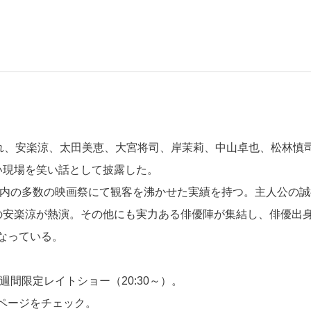
われ、安楽涼、太田美恵、大宮将司、岸茉莉、中山卓也、松林慎
い現場を笑い話として披露した。
国内の多数の映画祭にて観客を沸かせた実績を持つ。主人公の誠
の安楽涼が熱演。その他にも実力ある俳優陣が集結し、俳優出
なっている。
週間限定レイトショー（20:30～）。
ページをチェック。