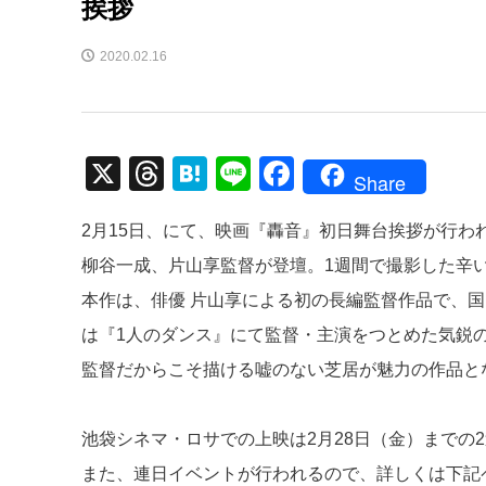
挨拶
2020.02.16
X
T
H
Li
F
Share
hr
at
n
a
2月15日、にて、映画『轟音』初日舞台挨拶が行
e
e
e
c
柳谷一成、片山享監督が登壇。1週間で撮影した辛
a
n
e
本作は、俳優 片山享による初の長編監督作品で、
d
a
b
は『1人のダンス』にて監督・主演をつとめた気鋭
s
o
監督だからこそ描ける嘘のない芝居が魅力の作品と
o
k
池袋シネマ・ロサでの上映は2月28日（金）までの2
また、連日イベントが行われるので、詳しくは下記