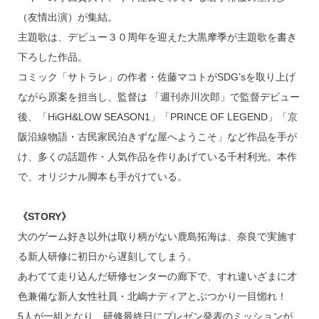
（友情出演）が集結。
主題歌は、デビュー３０周年を迎えた大黒摩季が主題歌を書き
下ろした作品。
コミック「サトラレ」の作者・佐藤マコトがSDG’sを取り上げ
ながら原案を担当し、監督は 「週刊赤川次郎」で監督デビュー
後、「HiGH&LOW SEASON1」「PRINCE OF LEGEND」「京
阪沿線物語・古民家民泊きずな屋へようこそ」など作品を手が
け、多くの話題作・人気作品を作りあげている千村利光。本作
で、オリジナル脚本も手がけている。
《STORY》
大のゲーム好き以外は取り柄がない鹿島拓海は、奈良で実施す
る新人研修に初日から遅刻してしまう。
あわてて走り込んだ研修センターの廊下で、すれ違いざまに才
色兼備な新人女性社員・北嶋ナディアとぶつかり一目惚れ！
5人が一組となり、研修最終日にプレゼン発表のミッションが