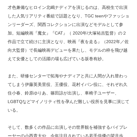
才色兼備なヒロイン北嶋ナディアを演じるのは、高校生で出演
した人気リアリティ番組で話題となり、TGC teenやファッショ
ンリーダーズ、関西コレクションに出演などモデルとして参
加。短編映画『魔女』『CAT』（ 2020年/大塚祐吉監督）の２
作品で立て続けに主演となり、映画『夜を走る』（2022年／佐
向大監督）で長編映画デビューを果たし、モデルの枠を飛び越
えて女優としての活躍の場も広げている坂巻有紗。
また、研修センターで拓海やナディアと共に人間が入れ替わっ
てしまう伊藤英美里役、王優役、花村イバン役に、それぞれ久
住小春、鈴原ゆりあ、篠田諒が出演し、車椅子ユーザー、
LGBTQなどマイノリティ性を孕んだ難しい役所を見事に演じて
いる。
そして、数多くの作品に出演しその世界観を補強するバイプレ
ーヤーの小西貴大や、今年注目されている若手俳優の望月歩