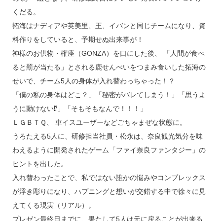
くだる。
拓海はナディアや英美里、王、イバンと同じチームになり、資
料作りをしていると、予期せぬ出来事が！
神様のお供物・権座（GONZA）を口にした後、 「人間が食べ
ると罰が当たる」とされる鹿せんべいをつまみ食いした拓海の
せいで、チーム5人の身体が入れ替わっちゃった！？
「僕の私の身体はどこ？」「秘密がバレてしまう！」「思うよ
うに動けない⁉」「そもそもなんで！！！」
ＬＧＢＴＱ、 車イスユーザーなどごちゃまぜな状態に。
うろたえる5人に、研修担当社員・松永は、奈良観光気分を味
わえるように開発されたゲーム「ファイ奈良ファンタジー」の
ヒントを出した。
入れ替わったことで、私ではない誰かの悩みやコンプレックス
が浮き彫りになり、ハプニングと想いが交錯する中で徐々に見
えてくる現実（リアル）。
プレゼン最終日までに、果たして5人は元に戻ることが出来る