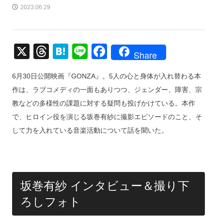
2023.06.29
X
T
H
Li
F
Share
hr
at
n
a
6月30日公開映画『GONZA』。5人の心と身体が入れ替わる本
e
e
e
c
作は、ラブコメディの一面もありつつ、ジェンダー、障害、宗
a
n
e
教などの多様性の課題に対する疑問も投げかけている。本作
d
a
b
で、ヒロイン役を演じる坂巻有紗に撮影エピソードのこと、そ
s
o
して力を入れている音楽活動について話を聞いた。
o
k
坂巻有紗 インタビュー＆撮り下
ろしフォト