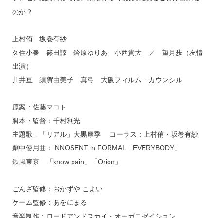
のか？
上村侑 坂巻有紗
久住小春 篠田諒 鈴原ゆりあ 小西貴大 ／ 望月歩（友情
出演）
川井亘 須賀由美子 真弓 大阪フィルム・カウンシル
原案：佐藤マコト
脚本・監督：千村利光
主題歌：「リアル」大黒摩季 コーラス：上村侑・坂巻有紗
劇中使用曲：INNOSENT in FORMAL「EVERYBODY」
鉄風東京 「know pain」「Orion」
ごんざ監修：おかずや こよい
ゲーム監修：あをにまる
音楽制作：ロードアンドスカイ・オーガニゼイション