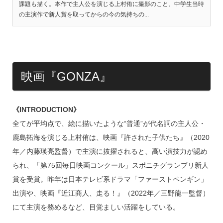
課題も描く。本作で主人公を演じる上村侑に撮影のこと、中学生当時
の主演作で新人賞を取ってからの今の気持ちの...
映画『GONZA』
《INTRODUCTION》
全てが平均点で、絵に描いたような“普通”が代名詞の主人公・
鹿島拓海を演じる上村侑は、映画『許された子供たち』（2020
年／内藤瑛亮監督）で主演に抜擢されると、高い演技力が認め
られ、「第75回毎日映画コンクール」スポニチグランプリ新人
賞を受賞。昨年は日本テレビ系ドラマ「ファーストペンギン」
出演や、映画『近江商人、走る！』（2022年／三野龍一監督）
にて主演を務めるなど、目覚ましい活躍をしている。