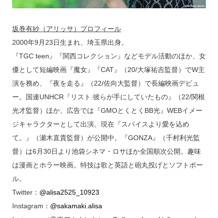
坂巻有紗（アリッサ）プロフィール
2000年9月23日生まれ、埼玉県出身。
『TGC teen』『関西コレクション』などモデル活動のほか、女
優として短編映画『魔女』『CAT』（20/大塚祐吉監督）でW主
演を務め、『夜を走る』（22/佐向大監督）で長編映画デビュ
ー。国連UNHCR『リスト:彼らが手にしていたもの』（22/関根
光才監督）ほか、広告では『GMOとくとくBB光』WEBイメー
ジキャラクターとして出演。現在『スパイスより愛を込め
て。』（瀬木直貴監督）が公開中。『GONZA』（千村利光監
督）は6月30日より池袋シネマ・ロサほか全国順次公開。趣味
は漫画とホラー映画。特技は歌と英語と砲丸投げとソフトボー
ル。
Twitter：
@alisa2525_10923
Instagram：
@sakamaki.alisa