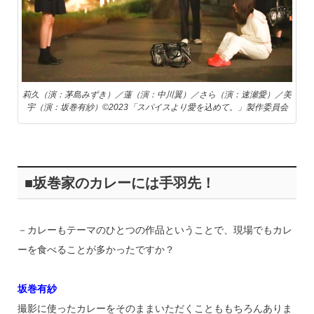
莉久（演：茅島みずき）／蓮（演：中川翼）／さら（演：速瀬愛）／美
宇（演：坂巻有紗）©2023「スパイスより愛を込めて。」製作委員会
■坂巻家のカレーには手羽先！
－カレーもテーマのひとつの作品ということで、現場でもカレ
ーを食べることが多かったですか？
坂巻有紗
撮影に使ったカレーをそのままいただくことももちろんありま