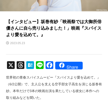
【インタビュー】坂巻有紗「映画祭では大御所俳
優さんに自ら売り込みました！」映画『スパイス
より愛を込めて。』
2023.05.23
X
T
H
Li
F
Share
hr
at
n
a
世界初の青春スパイスムービー『スパイスより愛を込めて。』
e
e
e
c
（6/2公開）で、主人公を支える空手部女子高生を演じる坂巻有
a
n
e
紗。本年だけで3本の映画出演を果たしている彼女に本作への
d
a
b
取り組みなどを聞いた。
s
o