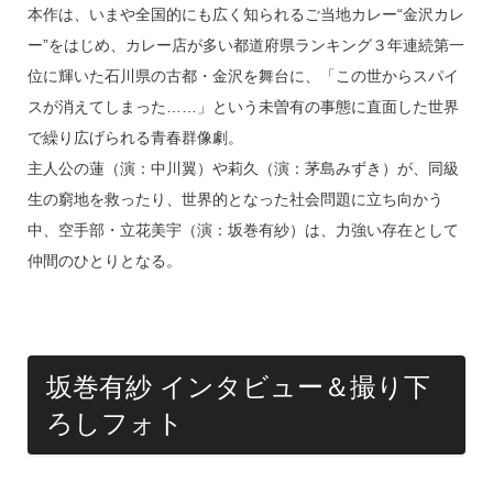
o
本作は、いまや全国的にも広く知られるご当地カレー“金沢カレ
k
ー”をはじめ、カレー店が多い都道府県ランキング３年連続第一
位に輝いた石川県の古都・金沢を舞台に、「この世からスパイ
スが消えてしまった……」という未曽有の事態に直面した世界
で繰り広げられる青春群像劇。
主人公の蓮（演：中川翼）や莉久（演：茅島みずき）が、同級
生の窮地を救ったり、世界的となった社会問題に立ち向かう
中、空手部・立花美宇（演：坂巻有紗）は、力強い存在として
仲間のひとりとなる。
坂巻有紗 インタビュー＆撮り下
ろしフォト