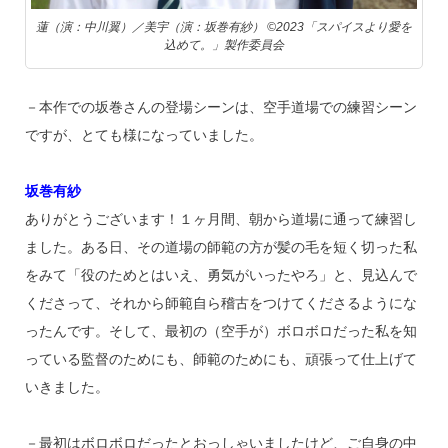
蓮（演：中川翼）／美宇（演：坂巻有紗） ©2023「スパイスより愛を
込めて。」製作委員会
－本作での坂巻さんの登場シーンは、空手道場での練習シーン
ですが、とても様になっていました。
坂巻有紗
ありがとうございます！１ヶ月間、朝から道場に通って練習し
ました。ある日、その道場の師範の方が髪の毛を短く切った私
をみて「役のためとはいえ、勇気がいったやろ」と、見込んで
くださって、それから師範自ら稽古をつけてくださるようにな
ったんです。そして、最初の（空手が）ボロボロだった私を知
っている監督のためにも、師範のためにも、頑張って仕上げて
いきました。
－最初はボロボロだったとおっしゃいましたけど、ご自身の中