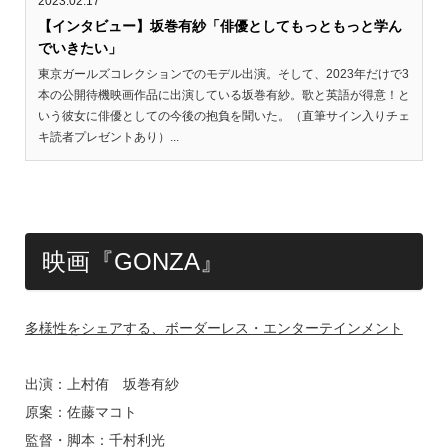
2023.02.17
【インタビュー】坂巻有紗「俳優としてもっともっと学ん
でいきたい」
東京ガールズコレクションでのモデル出演。そして、2023年だけで3
本の公開待機映画作品に出演している坂巻有紗。歌と英語が得意！と
いう彼女に俳優としての今後の抱負を聞いた。（直筆サイン入りチェ
キ読者プレゼントあり）...
映画『GONZA』
多様性をシェアする、ボーダーレス・エンターテインメント
出演：上村侑 坂巻有紗
原案：佐藤マコト
監督・脚本：千村利光