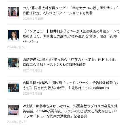
のん×藤ヶ谷太輔が再タッグ！「幸せカナコの殺し屋生活２」9
月配信決定、2人のセルフィーショットも到着
2026年7月10日
【インタビュー】桜井日奈子が7年ぶり主演映画の号泣シーンで
爆発させた、剥き出しの感情と“今を生きる”尊さ。映画『死神
バーバー』
2026年7月8日
西島秀俊×広瀬すず×瀬々敬久『存在のすべてを』仲村トオル、
斎藤工ら追加キャスト6名＆特報映像解禁
2026年7月8日
吉岡里帆×奈緒W主演映画『シャドウワーク』予告映像解禁 “お
うち”に隠された殺人の秘密。主題歌はharuka nakamura
2026年7月8日
W主演・藤林泰也＆ゆいかれん、溺愛妄想ラブコメの会見で爆
笑秘話。AKB48小栗有以、ファンの心が読める能力がほしい！
ドラマ『ドライな同期の溺愛癖』記者会見
2026年7月7日