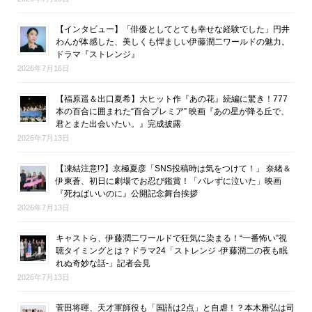
【インタビュー】「俳優としてとても幸せな経験でした」円井
わんが体感した、美しくも悍ましい伊藤潤二ワールドの魅力。
ドラマ『ストレンジ』
2026年7月16日
【福原遥＆出口夏希】大ヒット作『あの花』続編に驚き！777
本の百合に囲まれた“百合プレミア” 映画『あの星が降る丘で、
君とまた出会いたい。』完成披露
2026年7月13日
【凍結注意!?】京極夏彦「SNS投稿時は気をつけて！」 奈緒＆
伊東蒼、初日に劇場でお忍び鑑賞！「バレずに泣いた」映画
『死ねばいいのに』公開記念舞台挨拶
2026年7月13日
キャストら、伊藤潤二ワールドで狂気に染まる！“一番怖い”視
聴タイミングとは？ドラマ24「ストレンジ -伊藤潤二の夜も眠
れぬ奇妙な話-」記者会見
2026年7月13日
菅田将暉、天才軍師役も「国語は2点」と自虐！？本木雅弘は司