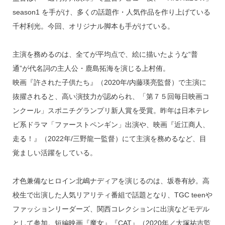
season1 を手がけ、多くの話題作・人気作品を作り上げている
千村利光。今回、オリジナル脚本も手がけている。
主演を務めるのは、全てが平均点で、絵に描いたような“普
通”が代名詞の主人公・鹿島拓海を演じる上村侑。
映画『許された子供たち』（2020年/内藤瑛亮監督）で主演に
抜擢されると、高い演技力が認められ、「第７５回毎日映画コ
ンクール」スポニチグランプリ新人賞を受賞。昨年は日本テレ
ビ系ドラマ「ファーストペンギン」出演や、映画『近江商人、
走る！』（2022年/三野龍一監督）にて主演を務めるなど、目
覚ましい活躍をしている。
才色兼備なヒロイン北嶋ナディアを演じるのは、坂巻有紗。高
校生で出演した人気リアリティ番組で話題となり、TGC teenや
ファッションリーダーズ、関西コレクションに出演などモデル
として参加。短編映画『魔女』『CAT』（2020年／大塚祐吉監