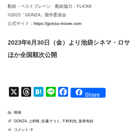
配給：ベストブレーン 配給協力：FLICKK
©2023「GONZA」製作委員会
公式サイト：
https://gonza-movie.com
2023年6月30日（金）より池袋シネマ・ロサ
ほか全国順次公開
X
T
H
Li
F
Share
hr
at
n
a
e
e
e
c
映画
a
n
e
GONZA
,
上村侑
,
佐藤マコト
,
千村利光
,
坂巻有紗
d
a
b
コメント:
0