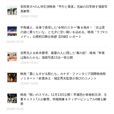
安田章大×のんW主演映画『平行と垂直』兄妹の日常映す場面写
真解禁
2026年7月6日
中島健人、全身で表現した“令和のスター”像を熱弁！「次は君
の波に乗りたいな」と七夕に甘い願いを込める。映画『ラブ≠コ
メディ』公開初日舞台挨拶【詳細】レポート
2026年7月4日
吉野北人＆鈴木愛理、最愛の人に隠した“裏の顔”…映画『昨夜
は殺れたかも』場面写真13点一挙公開
2026年7月3日
映画『藁にもすがる獣たち』カナダ・ファンタジア国際映画祭
ノミネート！鈴鹿央士・城定秀夫監督が喜びのコメント
2026年7月3日
映画『呪いのスマホ』11月13日公開！早瀬憩が単独初主演、主
要キャスト7人が解禁。特報映像＆ティザービジュアル6種も解
禁
2026年7月2日