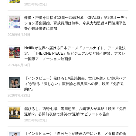
2026年6月25日
俳優・声優を目指す12歳〜25歳対象「OPALIS」第2弾オーディ
ション募集開始、育成費用は無料。今泉力哉監督＆門脇康平監
督が最終審査に参加
2026年6月24日
Netflixが世界へ届ける日本アニメ『フールナイト』アニメ化決
定、『THE ONE PIECE』新ビジュアルなど続々解禁。アヌシ
ー国際アニメーション映画祭
2026年6月24日
【インタビュー】舘ひろし×黒川想矢、世代を超えた“師弟バデ
ィ”が語る「演じない」演技論と再共演への夢。映画『免許返
納!?』
2026年6月23日
舘ひろし、西野七瀬、黒川想矢、八嶋智人が集結！映画『免許
返納!?』公開前夜祭で爆笑の“返納”エピソードを告白
2026年6月23日
【インタビュー】「自分たちが映画の中にいる」メタ構造の衝