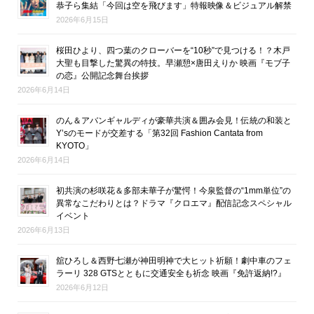
恭子ら集結「今回は空を飛びます」特報映像＆ビジュアル解禁
2026年6月15日
桜田ひより、四つ葉のクローバーを“10秒”で見つける！？木戸
大聖も目撃した驚異の特技。早瀬憩×唐田えりか 映画『モブ子
の恋』公開記念舞台挨拶
2026年6月14日
のん＆アバンギャルディが豪華共演＆囲み会見！伝統の和装と
Y’sのモードが交差する「第32回 Fashion Cantata from
KYOTO」
2026年6月14日
初共演の杉咲花＆多部未華子が驚愕！今泉監督の“1mm単位”の
異常なこだわりとは？ドラマ『クロエマ』配信記念スペシャル
イベント
2026年6月13日
舘ひろし＆西野七瀬が神田明神で大ヒット祈願！劇中車のフェ
ラーリ 328 GTSとともに交通安全も祈念 映画『免許返納!?』
2026年6月12日