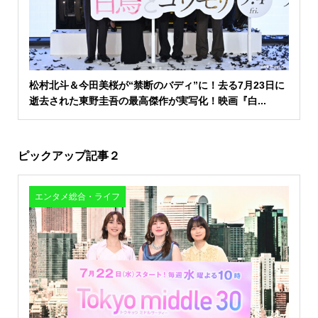
松村北斗＆今田美桜が“禁断のバディ”に！去る7月23日に
逝去された東野圭吾の最高傑作が実写化！映画『白...
ピックアップ記事２
エンタメ総合・ライフ