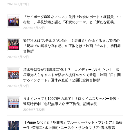
2026年7月23日
『サイボーグ009 ネメシス』先行上映会レポート：梶裕貴、中
村悠一、早見沙織が語る「不変のテーマ」と「新たな正義」
2026年7月22日
染谷将太は“ステルス”の権化！？唐田えりか＆くるまも驚愕の
「現場での異常な存在感」の正体とは？映画『チルド』初日舞
台挨拶
2026年7月22日
清水崇監督が“稲川淳二”化！？「コメディーもやりたい！」板
垣李光人らキャストが浴衣＆提灯ルックで登場！映画『口に関
するアンケート』夏休み直前！公開記念舞台挨拶
2026年7月22日
うまくいっても100万円の赤字！？侍タイムスリッパー外伝・
連続時代劇「心配無用ノ介 天下御免」記者会見
2026年7月22日
【Prime Original『犯罪者』ブルーカーペット・プレミア】高橋
一生×斎藤工×水上恒司×ユースケ・サンタマリア×青木崇高