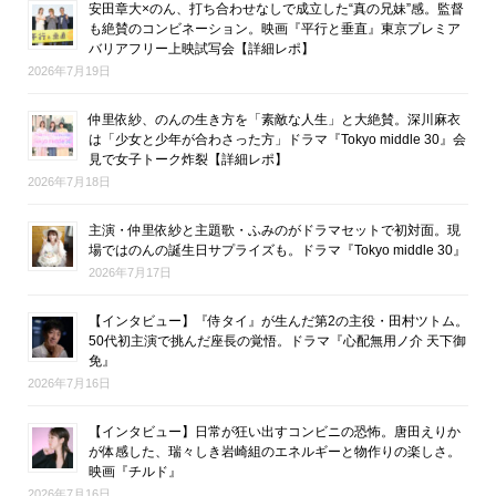
安田章大×のん、打ち合わせなしで成立した“真の兄妹”感。監督
も絶賛のコンビネーション。映画『平行と垂直』東京プレミア
バリアフリー上映試写会【詳細レポ】
2026年7月19日
仲里依紗、のんの生き方を「素敵な人生」と大絶賛。深川麻衣
は「少女と少年が合わさった方」ドラマ『Tokyo middle 30』会
見で女子トーク炸裂【詳細レポ】
2026年7月18日
主演・仲里依紗と主題歌・ふみのがドラマセットで初対面。現
場ではのんの誕生日サプライズも。ドラマ『Tokyo middle 30』
2026年7月17日
【インタビュー】『侍タイ』が生んだ第2の主役・田村ツトム。
50代初主演で挑んだ座長の覚悟。ドラマ『心配無用ノ介 天下御
免』
2026年7月16日
【インタビュー】日常が狂い出すコンビニの恐怖。唐田えりか
が体感した、瑞々しき岩崎組のエネルギーと物作りの楽しさ。
映画『チルド』
2026年7月16日