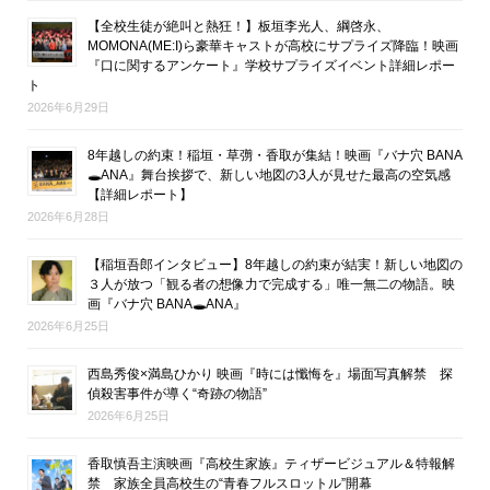
【全校生徒が絶叫と熱狂！】板垣李光人、綱啓永、
MOMONA(ME:I)ら豪華キャストが高校にサプライズ降臨！映画
『口に関するアンケート』学校サプライズイベント詳細レポー
ト
2026年6月29日
8年越しの約束！稲垣・草彅・香取が集結！映画『バナ穴 BANA
🕳ANA』舞台挨拶で、新しい地図の3人が見せた最高の空気感
【詳細レポート】
2026年6月28日
【稲垣吾郎インタビュー】8年越しの約束が結実！新しい地図の
３人が放つ「観る者の想像力で完成する」唯一無二の物語。映
画『バナ穴 BANA🕳ANA』
2026年6月25日
西島秀俊×満島ひかり 映画『時には懺悔を』場面写真解禁 探
偵殺害事件が導く“奇跡の物語”
2026年6月25日
香取慎吾主演映画『高校生家族』ティザービジュアル＆特報解
禁 家族全員高校生の“青春フルスロットル”開幕