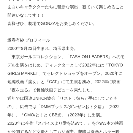
面白いキャラクターたちに斬新な演出、観ていて楽しめること
間違いなしです！！
皆様ぜひ、劇場でGONZAをお楽しみください。
坂巻有紗 プロフィール
2000年9月23日生まれ、埼玉県出身。
「東京ガールズコレクション」「FASHION LEADERS」へのモ
デル出演をはじめ、ディレクターとして2022年には「TOKYO
GIRLS MARKET」でセレクトショップをオープン。2020年に
短編映画『魔女』と『CAT』にて主演を務め、2022年に映画
『夜を走る』で長編映画デビューを果たした。
近年では国連UNHCR協会「リスト：彼らが手にしていたも
の」、広告では「DMMブックス/ダンゼンおトク篇」（2022
年）、「GMO/とくとくBB光」（2023年）に出演。
2023年は今作『スパイスより愛を込めて。』を含め3本の映画
が公開するなど女優としても活躍中。趣味は漫画とホラー映