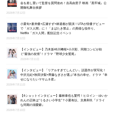
会を差し置いて監督を質問攻め！吉高由里子 映画『黒牢城』公
開御礼舞台挨拶
2026年7月12日
小栗旬×蒼井優×広瀬すず×林遣都が競演！UTAが俳優デビュー
で「ガス人間」に！「まばたき禁止」の異様な役作り。
Netflix「ガス人間」配信記念イベント
2026年7月12日
【インタビュー】乃木坂46川﨑桜×小川彩、同期コンビが紡
ぐ“最強の友情”！ドラマ『野球少女鷲尾』
2026年7月11日
【インタビュー】「リアルすぎてしんどい」話題作が実写化！
中沢元紀×秋田汐梨×齊藤なぎさが選ぶ“本当の幸せ。ドラマ『幸
せになりたいマサムネ君』
2026年7月11日
【4ショットインタビュー】藤林泰也も驚愕！ヒロイン・ゆいか
れんの正体は“うるさい小学生”？小栗有以、京典和玖『ドライ
な同期の溺愛癖』
2026年7月10日