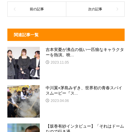
s
o
o
k
関連記事一覧
吉本実憂が沸点の低い一匹狼なキャラクタ
ーを熱演。映...
2023.11.05
中川翼×茅島みずき、世界初の青春スパイ
スムービー『ス...
2023.04.06
【坂巻有紗インタビュー】「それはドーム
なので行き過...