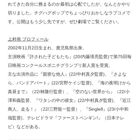
れてきた自分に務まるのか最初は心配でしたが、なんとかやり
切りました。チグハグポップでちょっぴりおかしなラブコメで
す。公開はもう少し先ですが、ぜひ劇場でご覧ください。
上村侑 プロフィール
2002年11月2日生まれ、鹿児島県出身。
主演映画『許された子どもたち』(20/内藤瑛亮監督)で第75回毎
日映画コンクールスポニチグランプリ新人賞を受賞。
主な出演作品に『親密な他人』(22/中村真夕監督)、『さよな
ら、バンドアパート』(22/宮野ケイジ監督)、『海の夜明けから
真昼まで』（22/林隆行監督）、『空のない世界から』（22/小
澤和義監督、『ワタシの中の彼女』(22/中村真夕監督)、『近江
商人、走る！』（22/三野龍一監督）、『Single8』(23/小中和
哉監督)、テレビドラマ『ファーストペンギン!』（日本テレ
ビ）などがある。