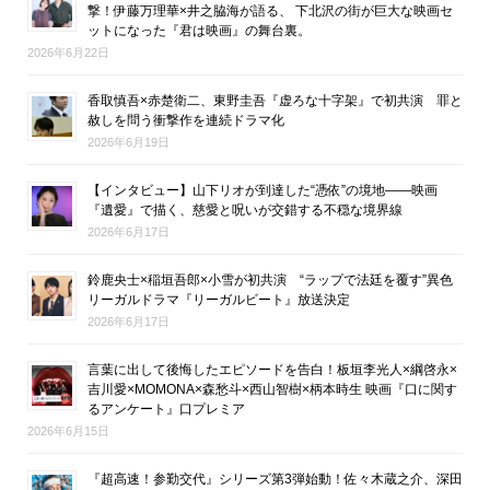
撃！伊藤万理華×井之脇海が語る、 下北沢の街が巨大な映画セ
ットになった『君は映画』の舞台裏。
2026年6月22日
香取慎吾×赤楚衛二、東野圭吾『虚ろな十字架』で初共演 罪と
赦しを問う衝撃作を連続ドラマ化
2026年6月19日
【インタビュー】山下リオが到達した“憑依”の境地――映画
『遺愛』で描く、慈愛と呪いが交錯する不穏な境界線
2026年6月17日
鈴鹿央士×稲垣吾郎×小雪が初共演 “ラップで法廷を覆す”異色
リーガルドラマ『リーガルビート』放送決定
2026年6月17日
言葉に出して後悔したエピソードを告白！板垣李光人×綱啓永×
吉川愛×MOMONA×森愁斗×西山智樹×柄本時生 映画『口に関す
るアンケート』口プレミア
2026年6月15日
『超高速！参勤交代』シリーズ第3弾始動！佐々木蔵之介、深田