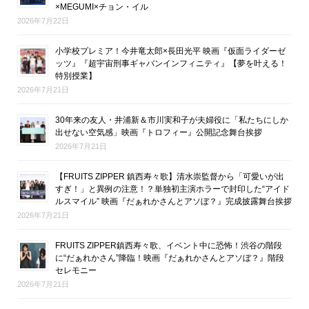
×MEGUMI×チョン・イル
2026年7月22日
小学校プレミア！今井竜太郎×長田光平 映画『仮面ライダーゼ
ッツ』『超宇宙刑事ギャバンインフィニティ』【夢を叶える！
特別授業】
2026年7月21日
30年来の友人・井浦新＆市川実和子が夫婦役に「私たちにしか
出せない空気感」映画『トロフィー』公開記念舞台挨拶
2026年7月21日
【FRUITS ZIPPER 鎮西寿々歌】清水崇監督から「可愛いが出
すぎ！」と異例の注意！？単独初主演ホラーで封印した“アイド
ルスマイル” 映画『だぁれかさんとアソぼ？』完成披露舞台挨拶
2026年7月21日
FRUITS ZIPPER鎮西寿々歌、イベント中に恐怖！渋谷の階段
に“だぁれかさん”降臨！映画『だぁれかさんとアソぼ？』階段
セレモニー
2026年7月21日