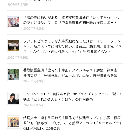
2026年7月28日
「涙の先に救いがある」椎名零監督最新作『いってらっしゃい
の花』池袋シネマ・ロサで満員御礼の初日舞台挨拶レポート
2026年7月28日
フジテレビスタッフが人事異動になったけど…リリー・フラン
キー、新スタッフに切実な願い。斎藤工、柏木悠、高木完 ドラ
マ『ペンション・恋は桃色 season4』完成披露イベント
2026年7月26日
香取慎吾主演『虚ろな十字架』メインキャスト解禁。鈴木杏、
蓮佛美沙子、宇崎竜童、ピエール瀧が出演。特報映像も解禁
2026年7月26日
FRUITS ZIPPER・鎮西寿々歌、サプライズメッセージに号泣！
映画『だぁれかさんとアソぼ？』公開前夜祭
2026年7月24日
鈴鹿央士、連ドラ単独初主演作で「法廷ラップ」に挑戦！稲垣
吾郎も「僕もラップしたい」と熱望？ドラマ9「リーガルビート
-逆転の法廷-」記者会見