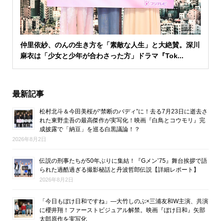
仲里依紗、のんの生き方を「素敵な人生」と大絶賛。深川
麻衣は「少女と少年が合わさった方」ドラマ『Tok...
最新記事
松村北斗＆今田美桜が“禁断のバディ”に！去る7月23日に逝去さ
れた東野圭吾の最高傑作が実写化！映画『白鳥とコウモリ』完
成披露で「納豆」を巡る白黒議論！？
2026年8月2日
伝説の刑事たちが50年ぶりに集結！『Gメン’75』舞台挨拶で語
られた過酷過ぎる撮影秘話と丹波哲郎伝説【詳細レポート】
2026年8月2日
「今日もぼけ日和ですね」―大竹しのぶ×三浦友和W主演、共演
に櫻井翔！ファーストビジュアル解禁。映画『ぼけ日和』矢部
太郎原作を実写化