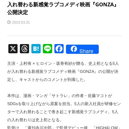
入れ替わる新感覚ラブコメディ映画『GONZA』
公開決定
2023.03.31
X
T
H
Li
F
Share
hr
at
n
a
主演・上村侑 × ヒロイン・坂巻有紗が贈る、史上初となる5人
e
e
e
c
が入れ替わる新感覚ラブコメディ映画『GONZA』の公開が決
a
n
e
定し、キャストからのコメントが到着した。
d
a
b
s
o
本作は、漫画・マンガ「サトラレ」の作者・佐藤マコトが
o
SDGsを取り上げながら原案を担当。5人の新入社員が研修セン
k
ターで入れ替わることで巻き起こす新感覚ラブコメディ。5人
の入れ替わりは史上初となる。
監督は、「週刊赤川次郎」で監督デビュー後、「HIGH&LOW」