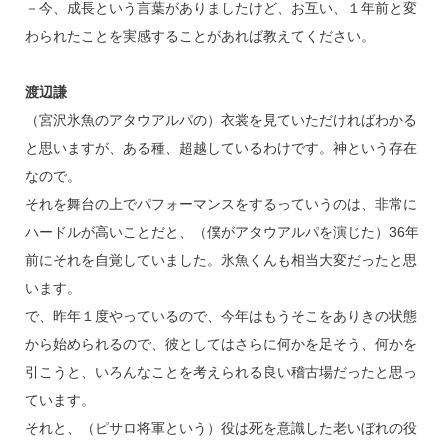
－今、成長という言葉がありましたけど、お互い、１年前と変
わられたことを実感することがあれば教えてください。
渡辺謙
（宮沢氷魚のアタウアルパの）衣裳を見ていただければわかる
と思いますが、ある種、超越しているわけです。神という存在
なので。
それを舞台の上でパフォーマンスをするっていうのは、非常に
ハードルが高いことだと、（僕がアタウアルパを演じた）36年
前にそれを自覚していました。氷魚くんも相当大変だったと思
います。
で、昨年１度やっているので、今年はもうそこをありきの状態
から始められるので、彼としてはさらに何かを足そう、何かを
引こうと、いろんなことを考えられる良い稽古場だったと思っ
ています。
それと、（ピサロ将軍という）役は死を意識した老いぼれの役