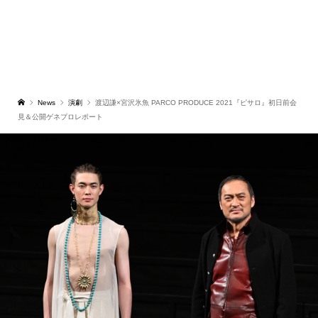
News
演劇
渡辺謙×宮沢氷魚 PARCO PRODUCE 2021『ピサロ』初日前会
見＆公開ゲネプロレポート