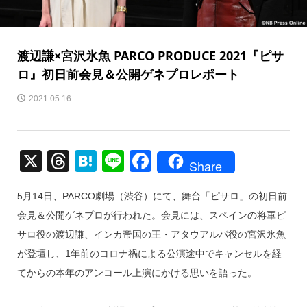
渡辺謙×宮沢氷魚 PARCO PRODUCE 2021『ピサ
ロ』初日前会見＆公開ゲネプロレポート
2021.05.16
X
T
H
Li
F
Share
hr
at
n
a
5月14日、PARCO劇場（渋谷）にて、舞台「ピサロ」の初日前
e
e
e
c
会見＆公開ゲネプロが行われた。会見には、スペインの将軍ピ
a
n
e
サロ役の渡辺謙、インカ帝国の王・アタウアルパ役の宮沢氷魚
d
a
b
が登壇し、1年前のコロナ禍による公演途中でキャンセルを経
s
o
てからの本年のアンコール上演にかける思いを語った。
o