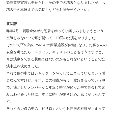
緊急事態宣言も発せられ、その中での稽古となりましたが、お
稽古中の本日までの気持ちなどをお聞かせください。
渡辺謙
昨年4月、劇場全体がお芝居をゆっくり楽しみましょうという
空気じゃない中で幕が開いて、10回の公演をやりました。
その中で下の階のPARCOの商業施設が休館になり、お客さんの
安全を考えたら、スタッフ、キャストのこともそうですけど、
今は演劇をできる状態ではないのかもしれないということで公
演中止を決めました。
それで僕の中ではシャッターを降ろして止まっていたという感
じなんですけど、今年、この稽古がもう一度始まるっていう中
で、懐かしいメンバーが１年近く時間が経った中で再会して読
み合わせをした時に、本当に時計が動き始めた感じがしたんで
す。
それぐらい僕の中の「ピサロ」というお芝居の秒針が止まって