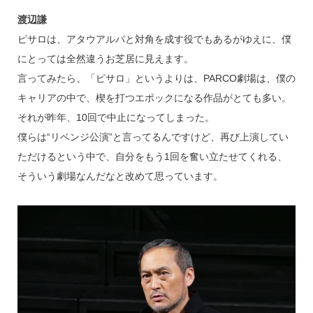
渡辺謙
ピサロは、アタウアルパと対角を成す役でもあるがゆえに、僕
にとっては全然違うお芝居に見えます。
言ってみたら、「ピサロ」というよりは、PARCO劇場は、僕の
キャリアの中で、楔を打つエポックになる作品がとても多い。
それが昨年、10回で中止になってしまった。
僕らは“リベンジ公演”と言ってるんですけど、再び上演してい
ただけるという中で、自分をもう1回を奮い立たせてくれる、
そういう劇場なんだなと改めて思っています。