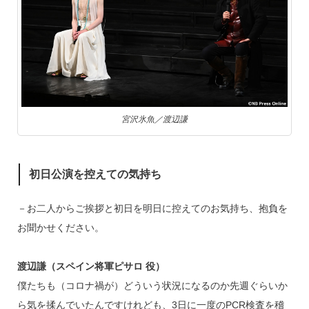
宮沢氷魚／渡辺謙
初日公演を控えての気持ち
－お二人からご挨拶と初日を明日に控えてのお気持ち、抱負を
お聞かせください。
渡辺謙（スペイン将軍ピサロ 役）
僕たちも（コロナ禍が）どういう状況になるのか先週ぐらいか
ら気を揉んでいたんですけれども、3日に一度のPCR検査を稽