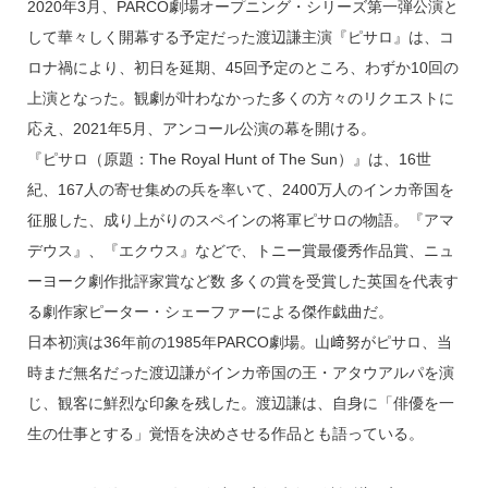
k
2020年3月、PARCO劇場オープニング・シリーズ第一弾公演と
して華々しく開幕する予定だった渡辺謙主演『ピサロ』は、コ
ロナ禍により、初日を延期、45回予定のところ、わずか10回の
上演となった。観劇が叶わなかった多くの方々のリクエストに
応え、2021年5月、アンコール公演の幕を開ける。
『ピサロ（原題：The Royal Hunt of The Sun）』は、16世
紀、167人の寄せ集めの兵を率いて、2400万人のインカ帝国を
征服した、成り上がりのスペインの将軍ピサロの物語。『アマ
デウス』、『エクウス』などで、トニー賞最優秀作品賞、ニュ
ーヨーク劇作批評家賞など数 多くの賞を受賞した英国を代表す
る劇作家ピーター・シェーファーによる傑作戯曲だ。
日本初演は36年前の1985年PARCO劇場。山﨑努がピサロ、当
時まだ無名だった渡辺謙がインカ帝国の王・アタウアルパを演
じ、観客に鮮烈な印象を残した。渡辺謙は、自身に「俳優を一
生の仕事とする」覚悟を決めさせる作品とも語っている。