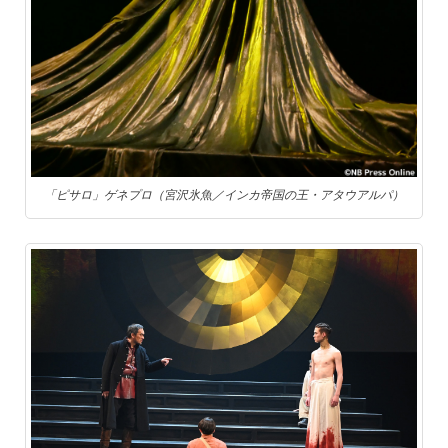
「ピサロ」ゲネプロ（宮沢氷魚／インカ帝国の王・アタウアルパ）