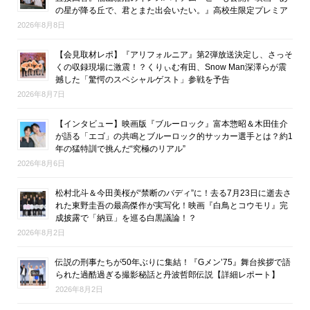
の星が降る丘で、君とまた出会いたい。』高校生限定プレミア
2026年8月8日
【会見取材レポ】『アリフォルニア』第2弾放送決定し、さっそ
くの収録現場に激震！？くりぃむ有田、Snow Man深澤らが震
撼した「驚愕のスペシャルゲスト」参戦を予告
2026年8月7日
【インタビュー】映画版『ブルーロック』富本惣昭＆木田佳介
が語る「エゴ」の共鳴とブルーロック的サッカー選手とは？約1
年の猛特訓で挑んだ“究極のリアル”
2026年8月6日
松村北斗＆今田美桜が“禁断のバディ”に！去る7月23日に逝去さ
れた東野圭吾の最高傑作が実写化！映画『白鳥とコウモリ』完
成披露で「納豆」を巡る白黒議論！？
2026年8月2日
伝説の刑事たちが50年ぶりに集結！『Gメン’75』舞台挨拶で語
られた過酷過ぎる撮影秘話と丹波哲郎伝説【詳細レポート】
2026年8月2日