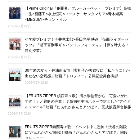
【Prime Original『犯罪者』ブルーカーペット・プレミア】高橋
一生×斎藤工×水上恒司×ユースケ・サンタマリア×青木崇高
×MEGUMI×チョン・イル
2026年7月22日
小学校プレミア！今井竜太郎×長田光平 映画『仮面ライダーゼ
ッツ』『超宇宙刑事ギャバンインフィニティ』【夢を叶える！
特別授業】
2026年7月21日
30年来の友人・井浦新＆市川実和子が夫婦役に「私たちにしか
出せない空気感」映画『トロフィー』公開記念舞台挨拶
2026年7月21日
【FRUITS ZIPPER 鎮西寿々歌】清水崇監督から「可愛いが出
すぎ！」と異例の注意！？単独初主演ホラーで封印した“アイド
ルスマイル” 映画『だぁれかさんとアソぼ？』完成披露舞台挨拶
2026年7月21日
FRUITS ZIPPER鎮西寿々歌、イベント中に恐怖！渋谷の階段
に“だぁれかさん”降臨！映画『だぁれかさんとアソぼ？』階段
セレモニー