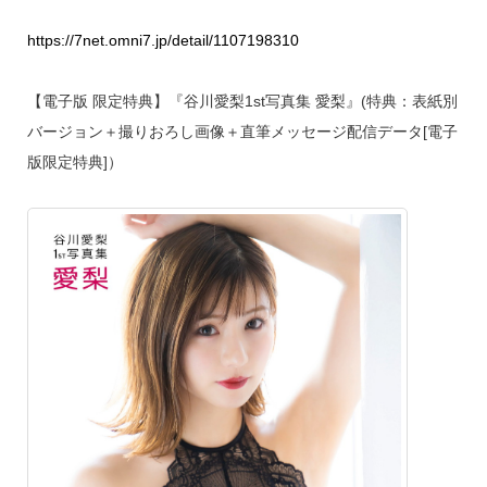
https://7net.omni7.jp/detail/1107198310
【電子版 限定特典】『谷川愛梨1st写真集 愛梨』(特典：表紙別
バージョン＋撮りおろし画像＋直筆メッセージ配信データ[電子
版限定特典]）