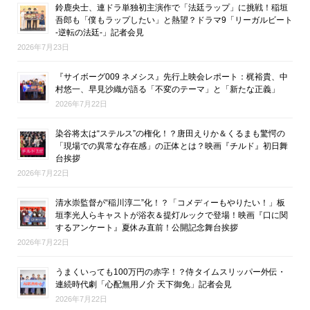
鈴鹿央士、連ドラ単独初主演作で「法廷ラップ」に挑戦！稲垣
吾郎も「僕もラップしたい」と熱望？ドラマ9「リーガルビート
-逆転の法廷-」記者会見
2026年7月23日
『サイボーグ009 ネメシス』先行上映会レポート：梶裕貴、中
村悠一、早見沙織が語る「不変のテーマ」と「新たな正義」
2026年7月22日
染谷将太は“ステルス”の権化！？唐田えりか＆くるまも驚愕の
「現場での異常な存在感」の正体とは？映画『チルド』初日舞
台挨拶
2026年7月22日
清水崇監督が“稲川淳二”化！？「コメディーもやりたい！」板
垣李光人らキャストが浴衣＆提灯ルックで登場！映画『口に関
するアンケート』夏休み直前！公開記念舞台挨拶
2026年7月22日
うまくいっても100万円の赤字！？侍タイムスリッパー外伝・
連続時代劇「心配無用ノ介 天下御免」記者会見
2026年7月22日