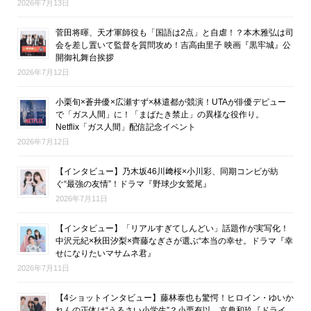
2026年7月13日
菅田将暉、天才軍師役も「国語は2点」と自虐！？本木雅弘は司
会を差し置いて監督を質問攻め！吉高由里子 映画『黒牢城』公
開御礼舞台挨拶
2026年7月12日
小栗旬×蒼井優×広瀬すず×林遣都が競演！UTAが俳優デビュー
で「ガス人間」に！「まばたき禁止」の異様な役作り。
Netflix「ガス人間」配信記念イベント
2026年7月12日
【インタビュー】乃木坂46川﨑桜×小川彩、同期コンビが紡
ぐ“最強の友情”！ドラマ『野球少女鷲尾』
2026年7月11日
【インタビュー】「リアルすぎてしんどい」話題作が実写化！
中沢元紀×秋田汐梨×齊藤なぎさが選ぶ“本当の幸せ。ドラマ『幸
せになりたいマサムネ君』
2026年7月11日
【4ショットインタビュー】藤林泰也も驚愕！ヒロイン・ゆいか
れんの正体は“うるさい小学生”？小栗有以、京典和玖『ドライ