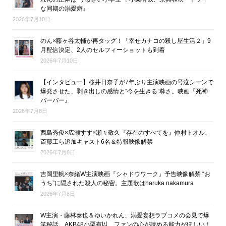
な同期の溺愛癖』
2026年7月10日
のん×藤ヶ谷太輔が再タッグ！「幸せカナコの殺し屋生活２」9
月配信決定、2人のセルフィーショットも到着
2026年7月10日
【インタビュー】桜井日奈子が7年ぶり主演映画の号泣シーンで
爆発させた、剥き出しの感情と“今を生きる”尊さ。映画『死神
バーバー』
2026年7月8日
西島秀俊×広瀬すず×瀬々敬久『存在のすべてを』仲村トオル、
斎藤工ら追加キャスト6名＆特報映像解禁
2026年7月8日
吉岡里帆×奈緒W主演映画『シャドウワーク』予告映像解禁 “お
うち”に隠された殺人の秘密。主題歌はharuka nakamura
2026年7月8日
W主演・藤林泰也＆ゆいかれん、溺愛妄想ラブコメの会見で爆
笑秘話。AKB48小栗有以、ファンの心が読める能力がほしい！