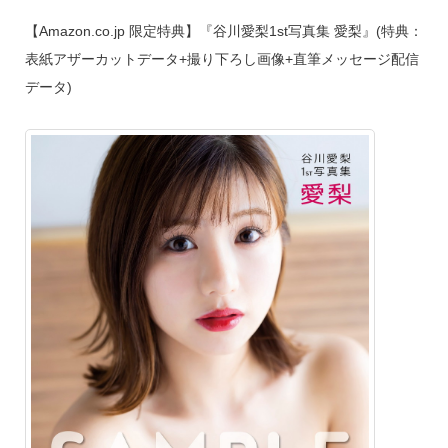
【Amazon.co.jp 限定特典】『谷川愛梨1st写真集 愛梨』(特典：
表紙アザーカットデータ+撮り下ろし画像+直筆メッセージ配信
データ)