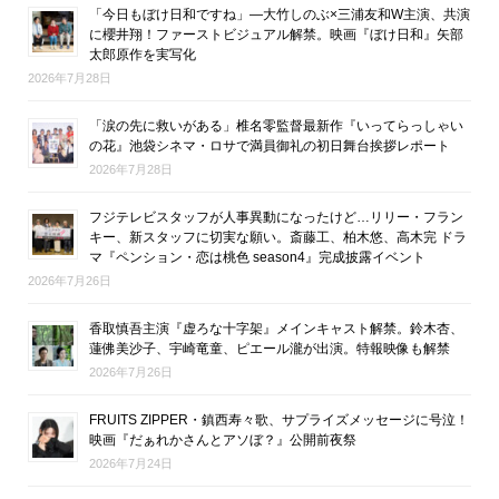
「今日もぼけ日和ですね」―大竹しのぶ×三浦友和W主演、共演
に櫻井翔！ファーストビジュアル解禁。映画『ぼけ日和』矢部
太郎原作を実写化
2026年7月28日
「涙の先に救いがある」椎名零監督最新作『いってらっしゃい
の花』池袋シネマ・ロサで満員御礼の初日舞台挨拶レポート
2026年7月28日
フジテレビスタッフが人事異動になったけど…リリー・フラン
キー、新スタッフに切実な願い。斎藤工、柏木悠、高木完 ドラ
マ『ペンション・恋は桃色 season4』完成披露イベント
2026年7月26日
香取慎吾主演『虚ろな十字架』メインキャスト解禁。鈴木杏、
蓮佛美沙子、宇崎竜童、ピエール瀧が出演。特報映像も解禁
2026年7月26日
FRUITS ZIPPER・鎮西寿々歌、サプライズメッセージに号泣！
映画『だぁれかさんとアソぼ？』公開前夜祭
2026年7月24日