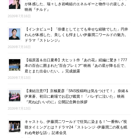
が体感した、瑞々しき岩崎組のエネルギーと物作りの楽しさ。
映画『チルド』
2026年7月16日
【インタビュー】「俳優としてとても幸せな経験でした」円井
わんが体感した、美しくも悍ましい伊藤潤二ワールドの魅力。
ドラマ『ストレンジ』
2026年7月16日
【福原遥＆出口夏希】大ヒット作『あの花』続編に驚き！777
本の百合に囲まれた“百合プレミア” 映画『あの星が降る丘で、
君とまた出会いたい。』完成披露
2026年7月13日
【凍結注意!?】京極夏彦「SNS投稿時は気をつけて！」 奈緒＆
伊東蒼、初日に劇場でお忍び鑑賞！「バレずに泣いた」映画
『死ねばいいのに』公開記念舞台挨拶
2026年7月13日
キャストら、伊藤潤二ワールドで狂気に染まる！“一番怖い”視
聴タイミングとは？ドラマ24「ストレンジ -伊藤潤二の夜も眠
れぬ奇妙な話-」記者会見