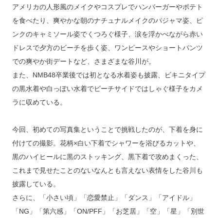
アメリカの人形風のメイクやコスプレでハンバーガーやポテト
を食べたり、爽やかな朝のナチュナルメイクのパジャマ姿、ピ
ンクのキャミソール姿でくつろぐ様子、涙を浮かべながら赤い
ドレスで夕方のビーチを歩く姿、ワンピースやショートパンツ
での爽やか街デートなど、さまざまな谷川が。
また、NMB48卒業後では初となる水着姿も披露、ビキニタイプ
の黒水着や白っぽい水着でビーチサイドではしゃぐ様子をカメ
ラに収めている。
今回、初めての写真集ということで挑戦したのが、下着を身に
付けての撮影。花柄×白い下着でシャワーを浴びるカットや、
黒のハイヒールに黒のストッキング、黒下着で攻めまくった、
これまで見せたことのないなんとも言えない表情をした谷川も
披露している。
さらに、「小さい頃」「恋愛禁止」「ダンス」「アイドル」
「NG」「第六感」「ON/PFF」「お芝居」「空」「星」「別世