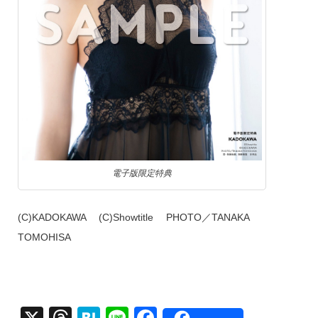
電子版限定特典
(C)KADOKAWA (C)Showtitle PHOTO／TANAKA
TOMOHISA
X
T
H
Li
F