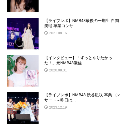
【ライブレポ】NMB48最後の一期生 白間
美瑠 卒業コンサ...
2021.08.16
【インタビュー】「ずっとやりたかっ
た！」元NMB48磯佳...
2020.08.31
【ライブレポ】NMB48 渋谷凪咲 卒業コン
サート～昨日は...
2023.12.19