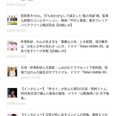
2026年7月21日
安田章大×のん、打ち合わせなしで成立した“真の兄妹”感。監督
も絶賛のコンビネーション。映画『平行と垂直』東京プレミア
バリアフリー上映試写会【詳細レポ】
2026年7月19日
仲里依紗、のんの生き方を「素敵な人生」と大絶賛。深川麻衣
は「少女と少年が合わさった方」ドラマ『Tokyo middle 30』会
見で女子トーク炸裂【詳細レポ】
2026年7月18日
主演・仲里依紗と主題歌・ふみのがドラマセットで初対面。現
場ではのんの誕生日サプライズも。ドラマ『Tokyo middle 30』
2026年7月17日
【インタビュー】『侍タイ』が生んだ第2の主役・田村ツトム。
50代初主演で挑んだ座長の覚悟。ドラマ『心配無用ノ介 天下御
免』
2026年7月16日
【インタビュー】日常が狂い出すコンビニの恐怖。唐田えりか