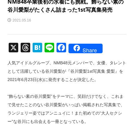
NMB48卒業後初の水着にも挑戦。飾らない素の
谷川愛梨がたくさん詰まった1st写真集発売
2021.05.16
X
T
H
Li
F
Share
hr
at
n
a
人気アイドルグループ、NMB48元メンバーで、女優、タレント
e
e
e
c
として活躍している谷川愛梨が『谷川愛梨1st写真集 愛梨』を
a
n
e
2021年6月23日(水)に発売することが決定した。
d
a
b
s
o
“飾らない素の谷川愛梨”をテーマに、笑顔だけでなく、これま
o
で見せたことのない谷川愛梨がいっぱい掲載された写真集で、
k
ランジェリー姿ではアンニュイに！また初めての“大人セクシ
ー”な谷川にも出会える一冊となっている。