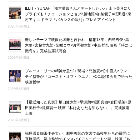
ILLIT・YUNAH「橋本環奈さんとデートしたい♪」山下美月にサ
プライズも！チェ・ジョンヒョプ×勝地涼×加納愛子×桜田通×東
村アキコ ドラマ『バカンスの法則』プレミアイベント
2026年8月9日
難しいテーマで映像化困難と言われ、構想18年。西島秀俊×黒
木華×宮藤官九郎×柴咲コウ×片岡鶴太郎×中島哲也 映画『時には
懺悔を』完成披露試写会
2026年8月8日
ブルース・リーの精神が息づく現場？門脇麦×竹中直人×ワン・
チイ監督が『ゴースト・オブ・ウエノ』FCCJ記者会見で語った
映画哲学
2026年8月8日
【最近知った真実】坂口健太郎×早瀬憩×堀田真由×倉田瑛茉×原
田美枝子×滝藤賢一 映画『私はあなたを知らない、』完成披露
上映
2026年8月8日
福原遥＆細田佳央太が、劇中教師の衣裳で高校生たちの質問に
直接回答。福山雅治のインスパイアムービーも公開。映画『あ