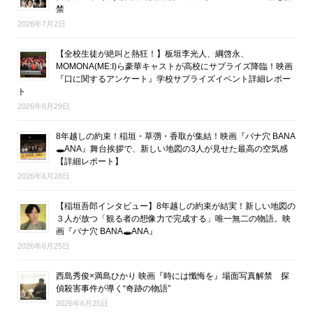
禁
2026年7月2日
【全校生徒が絶叫と熱狂！】板垣李光人、綱啓永、
MOMONA(ME:I)ら豪華キャストが高校にサプライズ降臨！映画
『口に関するアンケート』学校サプライズイベント詳細レポー
ト
2026年6月29日
8年越しの約束！稲垣・草彅・香取が集結！映画『バナ穴 BANA
🕳ANA』舞台挨拶で、新しい地図の3人が見せた最高の空気感
【詳細レポート】
2026年6月28日
【稲垣吾郎インタビュー】8年越しの約束が結実！新しい地図の
３人が放つ「観る者の想像力で完成する」唯一無二の物語。映
画『バナ穴 BANA🕳ANA』
2026年6月25日
西島秀俊×満島ひかり 映画『時には懺悔を』場面写真解禁 探
偵殺害事件が導く“奇跡の物語”
2026年6月25日