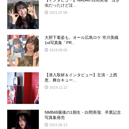
虫だったけど泣...
2021.07.09
大胆下着姿も。オール広島ロケ 市川美織
1st写真集「PR...
2019.08.05
【潜入取材＆インタビュー】主演・上西
恵、舞台キュー...
2019.12.12
NMB48最後の1期生・白間美瑠、卒業記念
写真集発売
2021.06.13