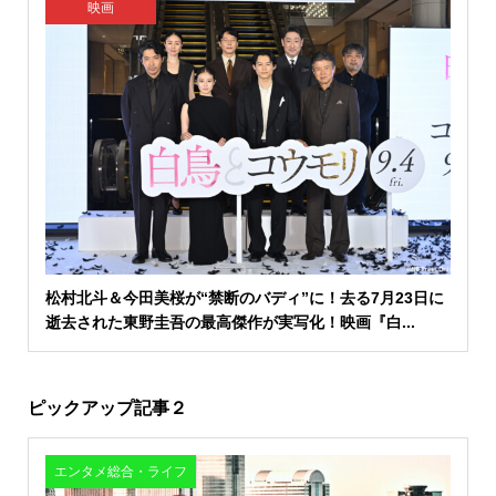
映画
松村北斗＆今田美桜が“禁断のバディ”に！去る7月23日に
逝去された東野圭吾の最高傑作が実写化！映画『白...
ピックアップ記事２
エンタメ総合・ライフ