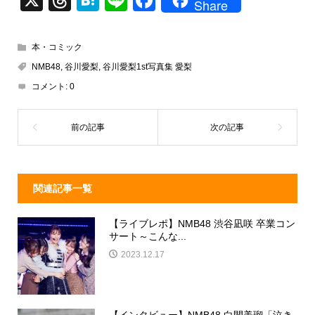
Share
hr
at
n
a
e
e
e
c
本・コミック
a
n
e
NMB48
,
谷川愛梨
,
谷川愛梨1st写真集 愛梨
d
a
b
コメント:
0
s
o
o
k
関連記事一覧
【ライブレポ】NMB48 渋谷凪咲 卒業コン
サート～こんな...
2023.12.17
【インタビュー】NMB48 白間美瑠「泣き