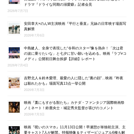
ドラマ『ドライな同期の溺愛癖』記者会見
2026年7月7日
安田章大×のんW主演映画『平行と垂直』兄妹の日常映す場面写
真解禁
2026年7月6日
中島健人、全身で表現した“令和のスター”像を熱弁！「次は君
の波に乗りたいな」と七夕に甘い願いを込める。映画『ラブ≠コ
メディ』公開初日舞台挨拶【詳細】レポート
2026年7月4日
吉野北人＆鈴木愛理、最愛の人に隠した“裏の顔”…映画『昨夜
は殺れたかも』場面写真13点一挙公開
2026年7月3日
映画『藁にもすがる獣たち』カナダ・ファンタジア国際映画祭
ノミネート！鈴鹿央士・城定秀夫監督が喜びのコメント
2026年7月3日
映画『呪いのスマホ』11月13日公開！早瀬憩が単独初主演、主
要キャスト7人が解禁。特報映像＆ティザービジュアル6種も解