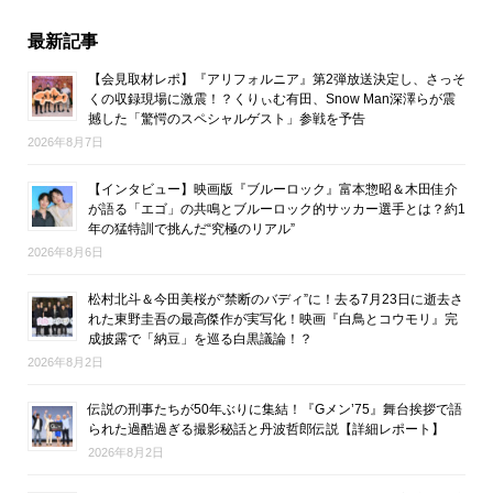
最新記事
【会見取材レポ】『アリフォルニア』第2弾放送決定し、さっそ
くの収録現場に激震！？くりぃむ有田、Snow Man深澤らが震
撼した「驚愕のスペシャルゲスト」参戦を予告
2026年8月7日
【インタビュー】映画版『ブルーロック』富本惣昭＆木田佳介
が語る「エゴ」の共鳴とブルーロック的サッカー選手とは？約1
年の猛特訓で挑んだ“究極のリアル”
2026年8月6日
松村北斗＆今田美桜が“禁断のバディ”に！去る7月23日に逝去さ
れた東野圭吾の最高傑作が実写化！映画『白鳥とコウモリ』完
成披露で「納豆」を巡る白黒議論！？
2026年8月2日
伝説の刑事たちが50年ぶりに集結！『Gメン’75』舞台挨拶で語
られた過酷過ぎる撮影秘話と丹波哲郎伝説【詳細レポート】
2026年8月2日