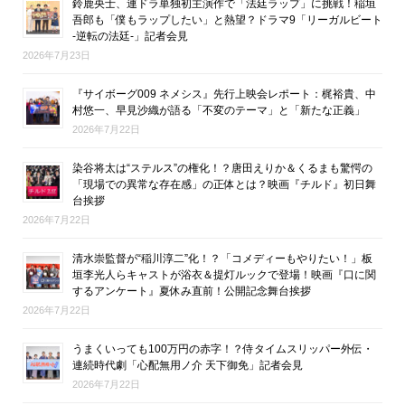
鈴鹿央士、連ドラ単独初主演作で「法廷ラップ」に挑戦！稲垣
吾郎も「僕もラップしたい」と熱望？ドラマ9「リーガルビート
-逆転の法廷-」記者会見
2026年7月23日
『サイボーグ009 ネメシス』先行上映会レポート：梶裕貴、中
村悠一、早見沙織が語る「不変のテーマ」と「新たな正義」
2026年7月22日
染谷将太は“ステルス”の権化！？唐田えりか＆くるまも驚愕の
「現場での異常な存在感」の正体とは？映画『チルド』初日舞
台挨拶
2026年7月22日
清水崇監督が“稲川淳二”化！？「コメディーもやりたい！」板
垣李光人らキャストが浴衣＆提灯ルックで登場！映画『口に関
するアンケート』夏休み直前！公開記念舞台挨拶
2026年7月22日
うまくいっても100万円の赤字！？侍タイムスリッパー外伝・
連続時代劇「心配無用ノ介 天下御免」記者会見
2026年7月22日