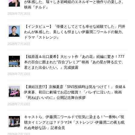
が体感した、瑞々しき岩崎組のエネルギーと物作りの楽しさ。
映画『チルド』
2026年7月16日
【インタビュー】「俳優としてとても幸せな経験でした」円井
わんが体感した、美しくも悍ましい伊藤潤二ワールドの魅力。
ドラマ『ストレンジ』
2026年7月16日
【福原遥＆出口夏希】大ヒット作『あの花』続編に驚き！777
本の百合に囲まれた“百合プレミア” 映画『あの星が降る丘で、
君とまた出会いたい。』完成披露
2026年7月13日
【凍結注意!?】京極夏彦「SNS投稿時は気をつけて！」 奈緒＆
伊東蒼、初日に劇場でお忍び鑑賞！「バレずに泣いた」映画
『死ねばいいのに』公開記念舞台挨拶
2026年7月13日
キャストら、伊藤潤二ワールドで狂気に染まる！“一番怖い”視
聴タイミングとは？ドラマ24「ストレンジ -伊藤潤二の夜も眠
れぬ奇妙な話-」記者会見
2026年7月13日