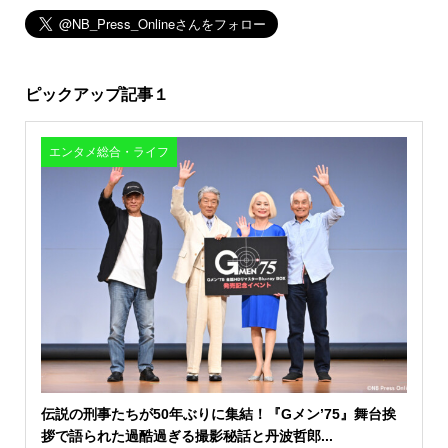
ピックアップ記事１
エンタメ総合・ライフ
伝説の刑事たちが50年ぶりに集結！『Gメン’75』舞台挨
拶で語られた過酷過ぎる撮影秘話と丹波哲郎...