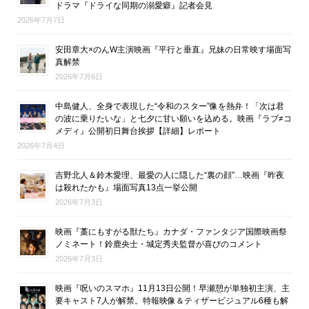
ドラマ『ドライな同期の溺愛癖』記者会見
2026年7月7日
安田章大×のんW主演映画『平行と垂直』兄妹の日常映す場面写
真解禁
2026年7月6日
中島健人、全身で表現した“令和のスター”像を熱弁！「次は君
の波に乗りたいな」と七夕に甘い願いを込める。映画『ラブ≠コ
メディ』公開初日舞台挨拶【詳細】レポート
2026年7月4日
吉野北人＆鈴木愛理、最愛の人に隠した“裏の顔”…映画『昨夜
は殺れたかも』場面写真13点一挙公開
2026年7月3日
映画『藁にもすがる獣たち』カナダ・ファンタジア国際映画祭
ノミネート！鈴鹿央士・城定秀夫監督が喜びのコメント
2026年7月3日
映画『呪いのスマホ』11月13日公開！早瀬憩が単独初主演、主
要キャスト7人が解禁。特報映像＆ティザービジュアル6種も解