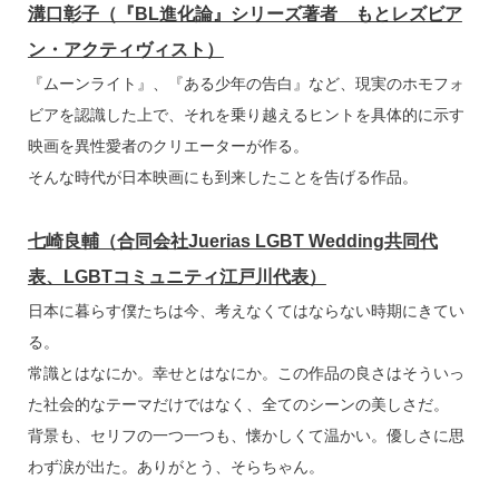
溝口彰子（『BL進化論』シリーズ著者 もとレズビア
ン・アクティヴィスト）
『ムーンライト』、『ある少年の告白』など、現実のホモフォ
ビアを認識した上で、それを乗り越えるヒントを具体的に示す
映画を異性愛者のクリエーターが作る。
そんな時代が日本映画にも到来したことを告げる作品。
七崎良輔（合同会社Juerias LGBT Wedding共同代
表、LGBTコミュニティ江戸川代表）
日本に暮らす僕たちは今、考えなくてはならない時期にきてい
る。
常識とはなにか。幸せとはなにか。この作品の良さはそういっ
た社会的なテーマだけではなく、全てのシーンの美しさだ。
背景も、セリフの一つ一つも、懐かしくて温かい。優しさに思
わず涙が出た。ありがとう、そらちゃん。