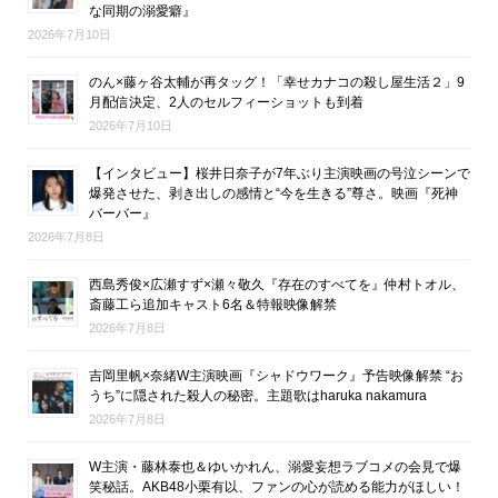
な同期の溺愛癖』
2026年7月10日
のん×藤ヶ谷太輔が再タッグ！「幸せカナコの殺し屋生活２」9
月配信決定、2人のセルフィーショットも到着
2026年7月10日
【インタビュー】桜井日奈子が7年ぶり主演映画の号泣シーンで
爆発させた、剥き出しの感情と“今を生きる”尊さ。映画『死神
バーバー』
2026年7月8日
西島秀俊×広瀬すず×瀬々敬久『存在のすべてを』仲村トオル、
斎藤工ら追加キャスト6名＆特報映像解禁
2026年7月8日
吉岡里帆×奈緒W主演映画『シャドウワーク』予告映像解禁 “お
うち”に隠された殺人の秘密。主題歌はharuka nakamura
2026年7月8日
W主演・藤林泰也＆ゆいかれん、溺愛妄想ラブコメの会見で爆
笑秘話。AKB48小栗有以、ファンの心が読める能力がほしい！