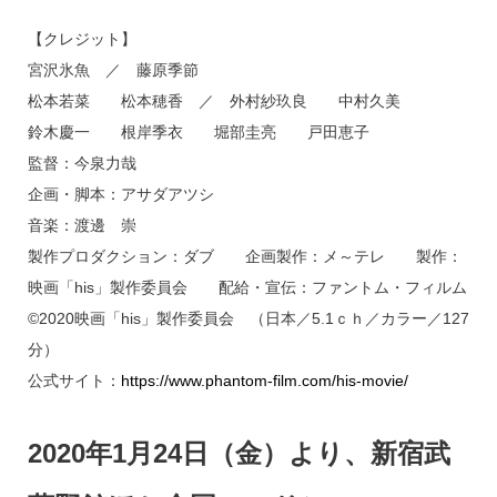
【クレジット】
宮沢氷魚 ／ 藤原季節
松本若菜 松本穂香 ／ 外村紗玖良 中村久美
鈴木慶一 根岸季衣 堀部圭亮 戸田恵子
監督：今泉力哉
企画・脚本：アサダアツシ
音楽：渡邊 崇
製作プロダクション：ダブ 企画製作：メ～テレ 製作：
映画「his」製作委員会 配給・宣伝：ファントム・フィルム
©2020映画「his」製作委員会 （日本／5.1ｃｈ／カラー／127
分）
公式サイト：
https://www.phantom-film.com/his-movie/
2020年1月24日（金）より、新宿武