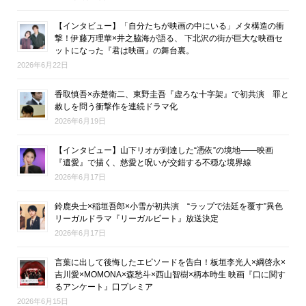
【インタビュー】「自分たちが映画の中にいる」メタ構造の衝
撃！伊藤万理華×井之脇海が語る、 下北沢の街が巨大な映画セ
ットになった『君は映画』の舞台裏。
2026年6月22日
香取慎吾×赤楚衛二、東野圭吾『虚ろな十字架』で初共演 罪と
赦しを問う衝撃作を連続ドラマ化
2026年6月19日
【インタビュー】山下リオが到達した“憑依”の境地――映画
『遺愛』で描く、慈愛と呪いが交錯する不穏な境界線
2026年6月17日
鈴鹿央士×稲垣吾郎×小雪が初共演 “ラップで法廷を覆す”異色
リーガルドラマ『リーガルビート』放送決定
2026年6月17日
言葉に出して後悔したエピソードを告白！板垣李光人×綱啓永×
吉川愛×MOMONA×森愁斗×西山智樹×柄本時生 映画『口に関す
るアンケート』口プレミア
2026年6月15日