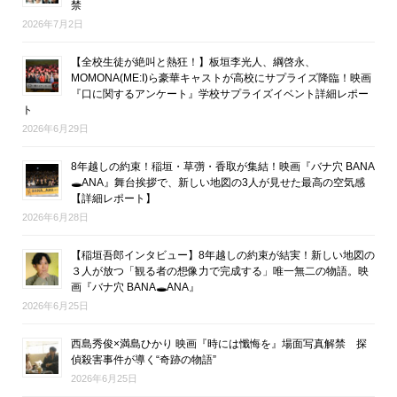
禁
2026年7月2日
【全校生徒が絶叫と熱狂！】板垣李光人、綱啓永、
MOMONA(ME:I)ら豪華キャストが高校にサプライズ降臨！映画
『口に関するアンケート』学校サプライズイベント詳細レポー
ト
2026年6月29日
8年越しの約束！稲垣・草彅・香取が集結！映画『バナ穴 BANA
🕳ANA』舞台挨拶で、新しい地図の3人が見せた最高の空気感
【詳細レポート】
2026年6月28日
【稲垣吾郎インタビュー】8年越しの約束が結実！新しい地図の
３人が放つ「観る者の想像力で完成する」唯一無二の物語。映
画『バナ穴 BANA🕳ANA』
2026年6月25日
西島秀俊×満島ひかり 映画『時には懺悔を』場面写真解禁 探
偵殺害事件が導く“奇跡の物語”
2026年6月25日