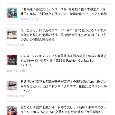
『超高速！参勤交代』シリーズ第3弾始動！佐々木蔵之介、深田
恭子ら集結「今回は空を飛びます」特報映像＆ビジュアル解禁
2026年6月15日
桜田ひより、四つ葉のクローバーを“10秒”で見つける！？木戸
大聖も目撃した驚異の特技。早瀬憩×唐田えりか 映画『モブ子
の恋』公開記念舞台挨拶
2026年6月14日
のん＆アバンギャルディが豪華共演＆囲み会見！伝統の和装と
Y’sのモードが交差する「第32回 Fashion Cantata from
KYOTO」
2026年6月14日
初共演の杉咲花＆多部未華子が驚愕！今泉監督の“1mm単位”の
異常なこだわりとは？ドラマ『クロエマ』配信記念スペシャル
イベント
2026年6月13日
舘ひろし＆西野七瀬が神田明神で大ヒット祈願！劇中車のフェ
ラーリ 328 GTSとともに交通安全も祈念 映画『免許返納!?』