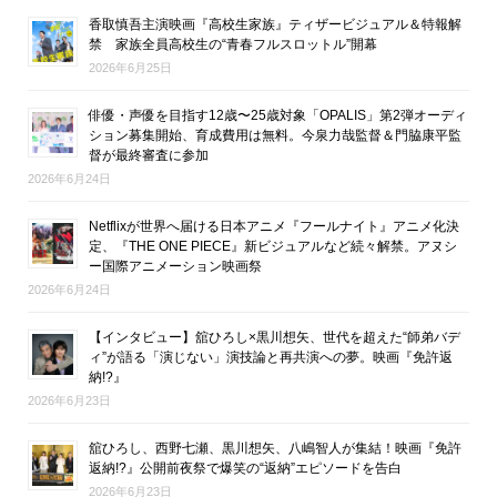
香取慎吾主演映画『高校生家族』ティザービジュアル＆特報解
禁 家族全員高校生の“青春フルスロットル”開幕
2026年6月25日
俳優・声優を目指す12歳〜25歳対象「OPALIS」第2弾オーディ
ション募集開始、育成費用は無料。今泉力哉監督＆門脇康平監
督が最終審査に参加
2026年6月24日
Netflixが世界へ届ける日本アニメ『フールナイト』アニメ化決
定、『THE ONE PIECE』新ビジュアルなど続々解禁。アヌシ
ー国際アニメーション映画祭
2026年6月24日
【インタビュー】舘ひろし×黒川想矢、世代を超えた“師弟バデ
ィ”が語る「演じない」演技論と再共演への夢。映画『免許返
納!?』
2026年6月23日
舘ひろし、西野七瀬、黒川想矢、八嶋智人が集結！映画『免許
返納!?』公開前夜祭で爆笑の“返納”エピソードを告白
2026年6月23日