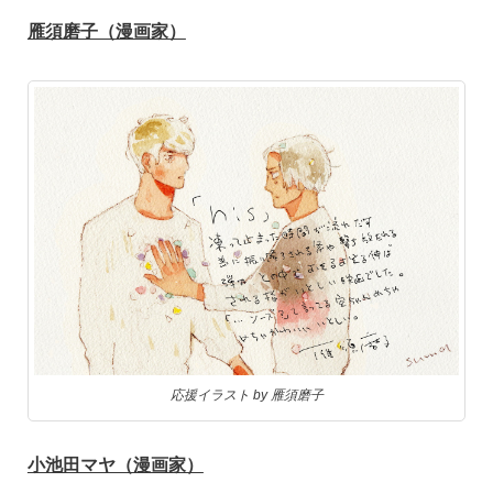
雁須磨子（漫画家）
応援イラスト by 雁須磨子
小池田マヤ（漫画家）