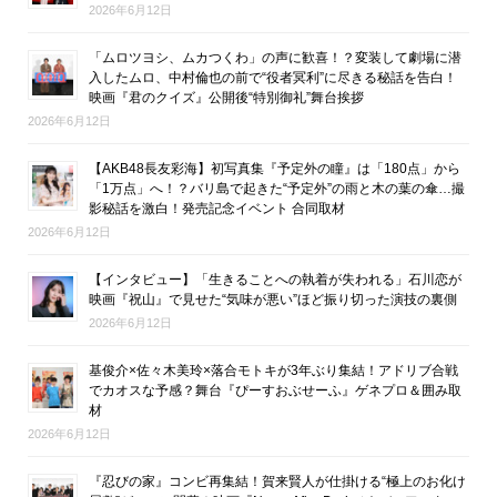
2026年6月12日
「ムロツヨシ、ムカつくわ」の声に歓喜！？変装して劇場に潜
入したムロ、中村倫也の前で“役者冥利”に尽きる秘話を告白！
映画『君のクイズ』公開後“特別御礼”舞台挨拶
2026年6月12日
【AKB48長友彩海】初写真集『予定外の瞳』は「180点」から
「1万点」へ！？バリ島で起きた“予定外”の雨と木の葉の傘…撮
影秘話を激白！発売記念イベント 合同取材
2026年6月12日
【インタビュー】「生きることへの執着が失われる」石川恋が
映画『祝山』で見せた“気味が悪い”ほど振り切った演技の裏側
2026年6月12日
基俊介×佐々木美玲×落合モトキが3年ぶり集結！アドリブ合戦
でカオスな予感？舞台『ぴーすおぶせーふ』ゲネプロ＆囲み取
材
2026年6月12日
『忍びの家』コンビ再集結！賀来賢人が仕掛ける“極上のお化け