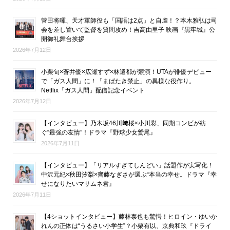
菅田将暉、天才軍師役も「国語は2点」と自虐！？本木雅弘は司
会を差し置いて監督を質問攻め！吉高由里子 映画『黒牢城』公
開御礼舞台挨拶
2026年7月12日
小栗旬×蒼井優×広瀬すず×林遣都が競演！UTAが俳優デビュー
で「ガス人間」に！「まばたき禁止」の異様な役作り。
Netflix「ガス人間」配信記念イベント
2026年7月12日
【インタビュー】乃木坂46川﨑桜×小川彩、同期コンビが紡
ぐ“最強の友情”！ドラマ『野球少女鷲尾』
2026年7月11日
【インタビュー】「リアルすぎてしんどい」話題作が実写化！
中沢元紀×秋田汐梨×齊藤なぎさが選ぶ“本当の幸せ。ドラマ『幸
せになりたいマサムネ君』
2026年7月11日
【4ショットインタビュー】藤林泰也も驚愕！ヒロイン・ゆいか
れんの正体は“うるさい小学生”？小栗有以、京典和玖『ドライ