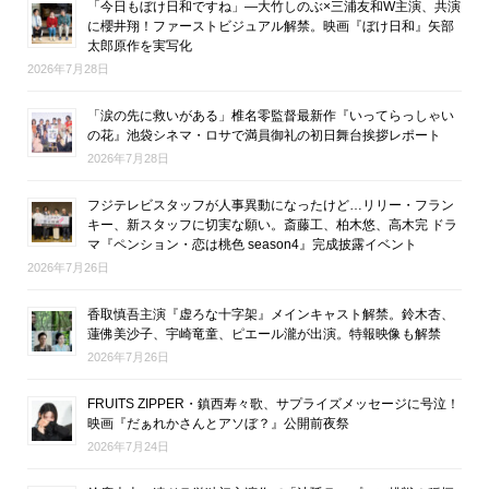
「今日もぼけ日和ですね」―大竹しのぶ×三浦友和W主演、共演
に櫻井翔！ファーストビジュアル解禁。映画『ぼけ日和』矢部
太郎原作を実写化
2026年7月28日
「涙の先に救いがある」椎名零監督最新作『いってらっしゃい
の花』池袋シネマ・ロサで満員御礼の初日舞台挨拶レポート
2026年7月28日
フジテレビスタッフが人事異動になったけど…リリー・フラン
キー、新スタッフに切実な願い。斎藤工、柏木悠、高木完 ドラ
マ『ペンション・恋は桃色 season4』完成披露イベント
2026年7月26日
香取慎吾主演『虚ろな十字架』メインキャスト解禁。鈴木杏、
蓮佛美沙子、宇崎竜童、ピエール瀧が出演。特報映像も解禁
2026年7月26日
FRUITS ZIPPER・鎮西寿々歌、サプライズメッセージに号泣！
映画『だぁれかさんとアソぼ？』公開前夜祭
2026年7月24日