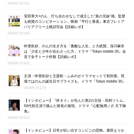
2026年7月21日
安田章大×のん、打ち合わせなしで成立した“真の兄妹”感。監督
も絶賛のコンビネーション。映画『平行と垂直』東京プレミア
バリアフリー上映試写会【詳細レポ】
2026年7月19日
仲里依紗、のんの生き方を「素敵な人生」と大絶賛。深川麻衣
は「少女と少年が合わさった方」ドラマ『Tokyo middle 30』会
見で女子トーク炸裂【詳細レポ】
2026年7月18日
主演・仲里依紗と主題歌・ふみのがドラマセットで初対面。現
場ではのんの誕生日サプライズも。ドラマ『Tokyo middle 30』
2026年7月17日
【インタビュー】『侍タイ』が生んだ第2の主役・田村ツトム。
50代初主演で挑んだ座長の覚悟。ドラマ『心配無用ノ介 天下御
免』
2026年7月16日
【インタビュー】日常が狂い出すコンビニの恐怖。唐田えりか