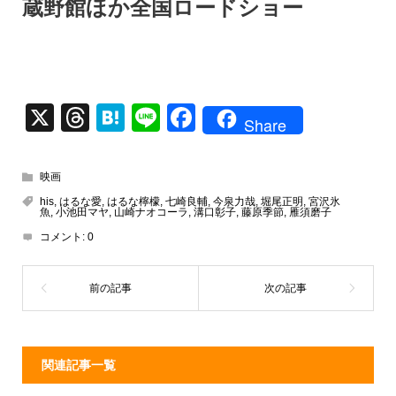
蔵野館ほか全国ロードショー
X
T
H
Li
F
Share
hr
at
n
a
e
e
e
c
映画
a
n
e
his
,
はるな愛
,
はるな檸檬
,
七崎良輔
,
今泉力哉
,
堀尾正明
,
宮沢氷
魚
,
小池田マヤ
,
山崎ナオコーラ
,
溝口彰子
,
藤原季節
,
雁須磨子
d
a
b
コメント:
0
s
o
o
k
関連記事一覧