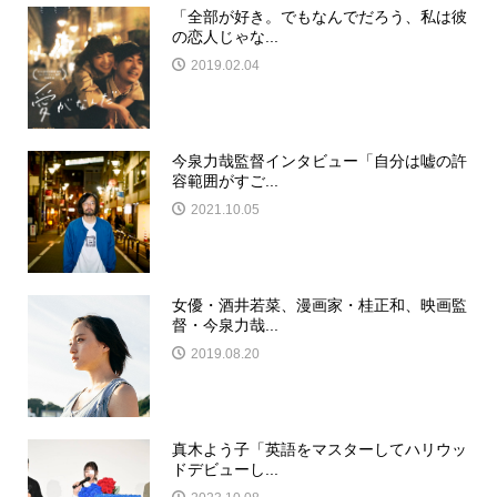
「全部が好き。でもなんでだろう、私は彼
の恋人じゃな...
2019.02.04
今泉力哉監督インタビュー「自分は嘘の許
容範囲がすご...
2021.10.05
女優・酒井若菜、漫画家・桂正和、映画監
督・今泉力哉...
2019.08.20
真木よう子「英語をマスターしてハリウッ
ドデビューし...