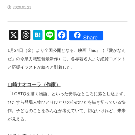
2020.01.21
X
T
H
Li
F
Share
hr
at
n
a
1月24日（金）より全国公開となる、映画『his』（『愛がなん
e
e
e
c
だ』の今泉力哉監督最新作）に、各界著名人より絶賛コメント
a
n
e
と応援イラストが続々と到着した。
d
a
b
s
o
山崎ナオコーラ（作家）
o
「LGBTQを描く物語」といった安易なところに落とし込まず、
k
ひたすら登場人物ひとりひとりの心のひだを描き切っている快
作。子どものことをみんなが考えていて、切ないけれど、未来
が見える。