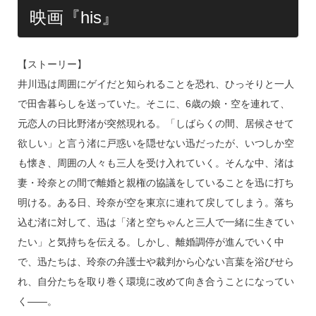
映画『his』
【ストーリー】
井川迅は周囲にゲイだと知られることを恐れ、ひっそりと一人
で田舎暮らしを送っていた。そこに、6歳の娘・空を連れて、
元恋人の日比野渚が突然現れる。「しばらくの間、居候させて
欲しい」と言う渚に戸惑いを隠せない迅だったが、いつしか空
も懐き、周囲の人々も三人を受け入れていく。そんな中、渚は
妻・玲奈との間で離婚と親権の協議をしていることを迅に打ち
明ける。ある日、玲奈が空を東京に連れて戻してしまう。落ち
込む渚に対して、迅は「渚と空ちゃんと三人で一緒に生きてい
たい」と気持ちを伝える。しかし、離婚調停が進んでいく中
で、迅たちは、玲奈の弁護士や裁判から心ない言葉を浴びせら
れ、自分たちを取り巻く環境に改めて向き合うことになってい
く――。