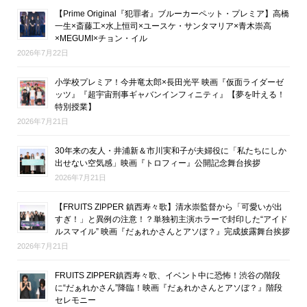
【Prime Original『犯罪者』ブルーカーペット・プレミア】高橋
一生×斎藤工×水上恒司×ユースケ・サンタマリア×青木崇高
×MEGUMI×チョン・イル
2026年7月22日
小学校プレミア！今井竜太郎×長田光平 映画『仮面ライダーゼ
ッツ』『超宇宙刑事ギャバンインフィニティ』【夢を叶える！
特別授業】
2026年7月21日
30年来の友人・井浦新＆市川実和子が夫婦役に「私たちにしか
出せない空気感」映画『トロフィー』公開記念舞台挨拶
2026年7月21日
【FRUITS ZIPPER 鎮西寿々歌】清水崇監督から「可愛いが出
すぎ！」と異例の注意！？単独初主演ホラーで封印した“アイド
ルスマイル” 映画『だぁれかさんとアソぼ？』完成披露舞台挨拶
2026年7月21日
FRUITS ZIPPER鎮西寿々歌、イベント中に恐怖！渋谷の階段
に“だぁれかさん”降臨！映画『だぁれかさんとアソぼ？』階段
セレモニー