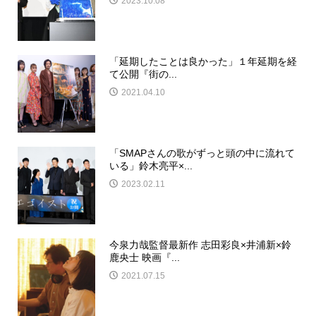
2023.10.08
「延期したことは良かった」１年延期を経
て公開『街の...
2021.04.10
「SMAPさんの歌がずっと頭の中に流れて
いる」鈴木亮平×...
2023.02.11
今泉力哉監督最新作 志田彩良×井浦新×鈴
鹿央士 映画『...
2021.07.15