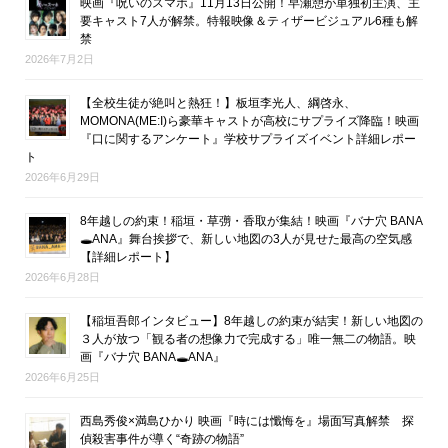
映画『呪いのスマホ』11月13日公開！早瀬憩が単独初主演、主
要キャスト7人が解禁。特報映像＆ティザービジュアル6種も解
禁
2026年7月2日
【全校生徒が絶叫と熱狂！】板垣李光人、綱啓永、
MOMONA(ME:I)ら豪華キャストが高校にサプライズ降臨！映画
『口に関するアンケート』学校サプライズイベント詳細レポー
ト
2026年6月29日
8年越しの約束！稲垣・草彅・香取が集結！映画『バナ穴 BANA
🕳ANA』舞台挨拶で、新しい地図の3人が見せた最高の空気感
【詳細レポート】
2026年6月28日
【稲垣吾郎インタビュー】8年越しの約束が結実！新しい地図の
３人が放つ「観る者の想像力で完成する」唯一無二の物語。映
画『バナ穴 BANA🕳ANA』
2026年6月25日
西島秀俊×満島ひかり 映画『時には懺悔を』場面写真解禁 探
偵殺害事件が導く“奇跡の物語”