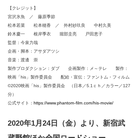
【クレジット】
宮沢氷魚 ／ 藤原季節
松本若菜 松本穂香 ／ 外村紗玖良 中村久美
鈴木慶一 根岸季衣 堀部圭亮 戸田恵子
監督：今泉力哉
企画・脚本：アサダアツシ
音楽：渡邊 崇
製作プロダクション：ダブ 企画製作：メ～テレ 製作：
映画「his」製作委員会 配給・宣伝：ファントム・フィルム
©2020映画「his」製作委員会 （日本／5.1ｃｈ／カラー／127
分）
公式サイト：
https://www.phantom-film.com/his-movie/
2020年1月24日（金）より、新宿武
蔵野館ほか全国ロードショー