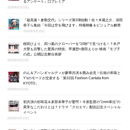
るアンケート』口プレミア
2026年6月15日
『超高速！参勤交代』シリーズ第3弾始動！佐々木蔵之介、深田
恭子ら集結「今回は空を飛びます」特報映像＆ビジュアル解禁
2026年6月15日
桜田ひより、四つ葉のクローバーを“10秒”で見つける！？木戸
大聖も目撃した驚異の特技。早瀬憩×唐田えりか 映画『モブ子
の恋』公開記念舞台挨拶
2026年6月14日
のん＆アバンギャルディが豪華共演＆囲み会見！伝統の和装と
Y’sのモードが交差する「第32回 Fashion Cantata from
KYOTO」
2026年6月14日
初共演の杉咲花＆多部未華子が驚愕！今泉監督の“1mm単位”の
異常なこだわりとは？ドラマ『クロエマ』配信記念スペシャル
イベント
2026年6月13日