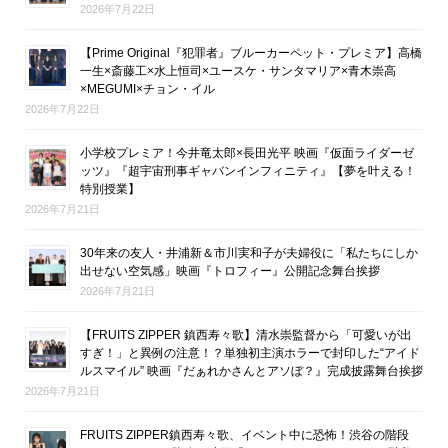
2026年7月22日
【Prime Original『犯罪者』ブルーカーペット・プレミア】高橋
一生×斎藤工×水上恒司×ユースケ・サンタマリア×青木崇高
×MEGUMI×チョン・イル
2026年7月22日
小学校プレミア！今井竜太郎×長田光平 映画『仮面ライダーゼ
ッツ』『超宇宙刑事ギャバンインフィニティ』【夢を叶える！
特別授業】
2026年7月21日
30年来の友人・井浦新＆市川実和子が夫婦役に「私たちにしか
出せない空気感」映画『トロフィー』公開記念舞台挨拶
2026年7月21日
【FRUITS ZIPPER 鎮西寿々歌】清水崇監督から「可愛いが出
すぎ！」と異例の注意！？単独初主演ホラーで封印した“アイド
ルスマイル” 映画『だぁれかさんとアソぼ？』完成披露舞台挨拶
2026年7月21日
FRUITS ZIPPER鎮西寿々歌、イベント中に恐怖！渋谷の階段