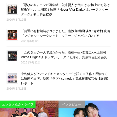
『忍びの家』コンビ再集結！賀来賢人が仕掛ける“極上のお化け
屋敷”がついに開幕！映画『Never After Dark／ネバーアフター
ダーク』初日舞台挨拶
2026年6月12日
「普通に有村架純がコケました」南沙良×塩野瑛久×青木柚 映画
『マジカル・シークレット・ツアー』ジャパンプレミア
2026年6月12日
「この３人の一人で居たかった」高橋一生×斎藤工×水上恒司
Prime Original新ドラマシリーズ『犯罪者』完成報告記者会見
2026年6月12日
中島健人が“ハーフドキュメンタリー”と語る自信作！長濱ねる
は映画初出演。映画『ラブ≠ comedy』完成披露試写会【詳細】
レポート
2026年6月11日
映画
エンタメ総合・ライフ