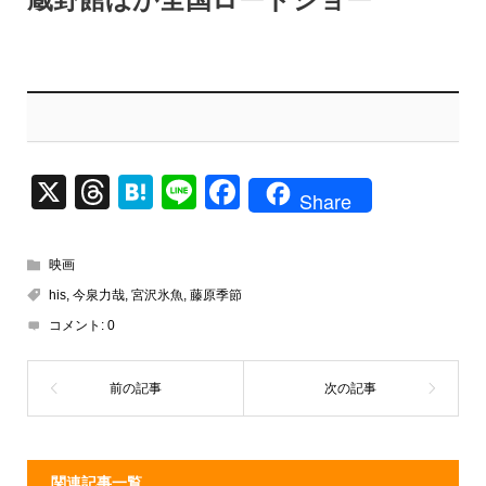
X
T
H
Li
F
Share
hr
at
n
a
e
e
e
c
映画
a
n
e
his
,
今泉力哉
,
宮沢氷魚
,
藤原季節
d
a
b
コメント:
0
s
o
o
k
関連記事一覧