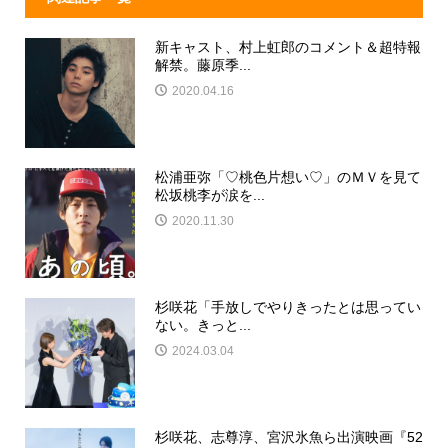
新キャスト、村上虹郎のコメント＆超特報
解禁。藤原季...
2020.04.16
松浦亜弥「♡桃色片想い♡」のＭＶを見て
松坂桃李が涙を...
2020.11.30
杉咲花「手放しでやりきったとは思ってい
ない。きっと...
2024.03.04
杉咲花、志尊淳、宮沢氷魚ら出演映画『52