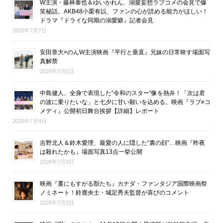
W主演・藤林泰也＆ゆいかれん、溺愛妄想ラブコメの会見で爆
笑秘話。AKB48小栗有以、ファンの心が読める能力がほしい！
ドラマ『ドライな同期の溺愛癖』記者会見
2026年7月7日
安田章大×のんW主演映画『平行と垂直』兄妹の日常映す場面写
真解禁
2026年7月6日
中島健人、全身で表現した“令和のスター”像を熱弁！「次は君
の波に乗りたいな」と七夕に甘い願いを込める。映画『ラブ≠コ
メディ』公開初日舞台挨拶【詳細】レポート
2026年7月4日
吉野北人＆鈴木愛理、最愛の人に隠した“裏の顔”…映画『昨夜
は殺れたかも』場面写真13点一挙公開
2026年7月3日
映画『藁にもすがる獣たち』カナダ・ファンタジア国際映画祭
ノミネート！鈴鹿央士・城定秀夫監督が喜びのコメント
2026年7月3日