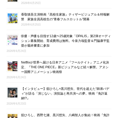
2026年6月25日
香取慎吾主演映画『高校生家族』ティザービジュアル＆特報解
禁 家族全員高校生の“青春フルスロットル”開幕
2026年6月25日
俳優・声優を目指す12歳〜25歳対象「OPALIS」第2弾オーディ
ション募集開始、育成費用は無料。今泉力哉監督＆門脇康平監
督が最終審査に参加
2026年6月24日
Netflixが世界へ届ける日本アニメ『フールナイト』アニメ化決
定、『THE ONE PIECE』新ビジュアルなど続々解禁。アヌシ
ー国際アニメーション映画祭
2026年6月24日
【インタビュー】舘ひろし×黒川想矢、世代を超えた“師弟バデ
ィ”が語る「演じない」演技論と再共演への夢。映画『免許返
納!?』
2026年6月23日
舘ひろし、西野七瀬、黒川想矢、八嶋智人が集結！映画『免許