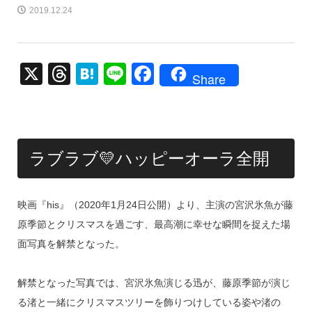
2019.12.24
X
T
H
Li
F
Share
hr
at
n
a
e
e
e
c
a
n
e
ラブラブ💛ハッピーオーラ全開
d
a
b
s
o
o
映画『his』（2020年1月24日公開）より、主演の宮沢氷魚が藤
k
原季節とクリスマスを過ごす、最高潮に幸せな瞬間を捉えた場
面写真を解禁となった。
解禁となった写真では、宮沢氷魚演じる迅が、藤原季節が演じ
る渚と一緒にクリスマスツリーを飾りつけしている姿や渚の