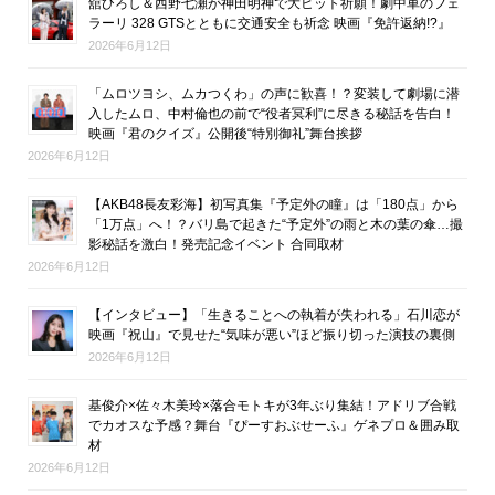
舘ひろし＆西野七瀬が神田明神で大ヒット祈願！劇中車のフェ
ラーリ 328 GTSとともに交通安全も祈念 映画『免許返納!?』
2026年6月12日
「ムロツヨシ、ムカつくわ」の声に歓喜！？変装して劇場に潜
入したムロ、中村倫也の前で“役者冥利”に尽きる秘話を告白！
映画『君のクイズ』公開後“特別御礼”舞台挨拶
2026年6月12日
【AKB48長友彩海】初写真集『予定外の瞳』は「180点」から
「1万点」へ！？バリ島で起きた“予定外”の雨と木の葉の傘…撮
影秘話を激白！発売記念イベント 合同取材
2026年6月12日
【インタビュー】「生きることへの執着が失われる」石川恋が
映画『祝山』で見せた“気味が悪い”ほど振り切った演技の裏側
2026年6月12日
基俊介×佐々木美玲×落合モトキが3年ぶり集結！アドリブ合戦
でカオスな予感？舞台『ぴーすおぶせーふ』ゲネプロ＆囲み取
材
2026年6月12日