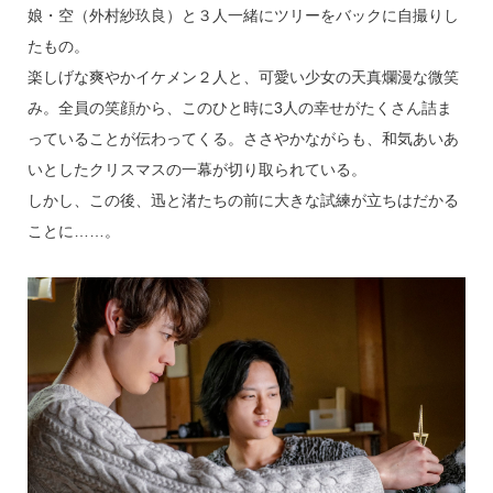
娘・空（外村紗玖良）と３人一緒にツリーをバックに自撮りし
たもの。
楽しげな爽やかイケメン２人と、可愛い少女の天真爛漫な微笑
み。全員の笑顔から、このひと時に3人の幸せがたくさん詰ま
っていることが伝わってくる。ささやかながらも、和気あいあ
いとしたクリスマスの一幕が切り取られている。
しかし、この後、迅と渚たちの前に大きな試練が立ちはだかる
ことに……。