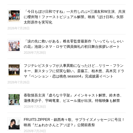
「今日もぼけ日和ですね」―大竹しのぶ×三浦友和W主演、共演
に櫻井翔！ファーストビジュアル解禁。映画『ぼけ日和』矢部
太郎原作を実写化
2026年7月28日
「涙の先に救いがある」椎名零監督最新作『いってらっしゃい
の花』池袋シネマ・ロサで満員御礼の初日舞台挨拶レポート
2026年7月28日
フジテレビスタッフが人事異動になったけど…リリー・フラン
キー、新スタッフに切実な願い。斎藤工、柏木悠、高木完 ドラ
マ『ペンション・恋は桃色 season4』完成披露イベント
2026年7月26日
香取慎吾主演『虚ろな十字架』メインキャスト解禁。鈴木杏、
蓮佛美沙子、宇崎竜童、ピエール瀧が出演。特報映像も解禁
2026年7月26日
FRUITS ZIPPER・鎮西寿々歌、サプライズメッセージに号泣！
映画『だぁれかさんとアソぼ？』公開前夜祭
2026年7月24日