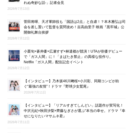
れぬ奇妙な話-」記者会見
2026年7月13日
菅田将暉、天才軍師役も「国語は2点」と自虐！？本木雅弘は司
会を差し置いて監督を質問攻め！吉高由里子 映画『黒牢城』公
開御礼舞台挨拶
2026年7月12日
小栗旬×蒼井優×広瀬すず×林遣都が競演！UTAが俳優デビュー
で「ガス人間」に！「まばたき禁止」の異様な役作り。
Netflix「ガス人間」配信記念イベント
2026年7月12日
【インタビュー】乃木坂46川﨑桜×小川彩、同期コンビが紡
ぐ“最強の友情”！ドラマ『野球少女鷲尾』
2026年7月11日
【インタビュー】「リアルすぎてしんどい」話題作が実写化！
中沢元紀×秋田汐梨×齊藤なぎさが選ぶ“本当の幸せ。ドラマ『幸
せになりたいマサムネ君』
2026年7月11日