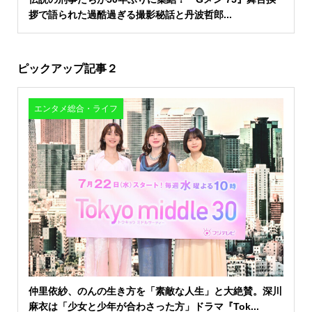
拶で語られた過酷過ぎる撮影秘話と丹波哲郎...
ピックアップ記事２
エンタメ総合・ライフ
仲里依紗、のんの生き方を「素敵な人生」と大絶賛。深川
麻衣は「少女と少年が合わさった方」ドラマ『Tok...