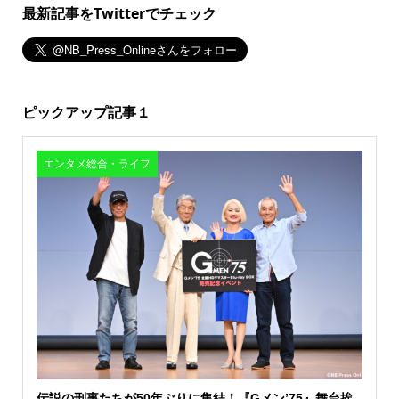
最新記事をTwitterでチェック
ピックアップ記事１
エンタメ総合・ライフ
伝説の刑事たちが50年ぶりに集結！『Gメン’75』舞台挨