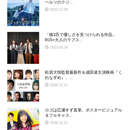
ヘルツのクジ...
2023.12.25
「猫1匹で優しさを見つけられる作品」
R15+大人のラブス...
2022.03.19
松居大悟監督最新作＆成田凌主演映画『く
れなずめ』、...
2020.12.21
ロゴは広瀬すず直筆。ポスタービジュアル
＆フルキャス...
2020.12.21