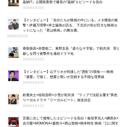
返納!?』公開前夜祭で爆笑の“返納”エピソードを告白
2026年6月23日
【インタビュー】「自分たちが映画の中にいる」メタ構造の衝
撃！伊藤万理華×井之脇海が語る、 下北沢の街が巨大な映画セ
ットになった『君は映画』の舞台裏。
2026年6月22日
香取慎吾×赤楚衛二、東野圭吾『虚ろな十字架』で初共演 罪と
赦しを問う衝撃作を連続ドラマ化
2026年6月19日
【インタビュー】山下リオが到達した“憑依”の境地――映画
『遺愛』で描く、慈愛と呪いが交錯する不穏な境界線
2026年6月17日
鈴鹿央士×稲垣吾郎×小雪が初共演 “ラップで法廷を覆す”異色
リーガルドラマ『リーガルビート』放送決定
2026年6月17日
言葉に出して後悔したエピソードを告白！板垣李光人×綱啓永×
吉川愛×MOMONA×森愁斗×西山智樹×柄本時生 映画『口に関す