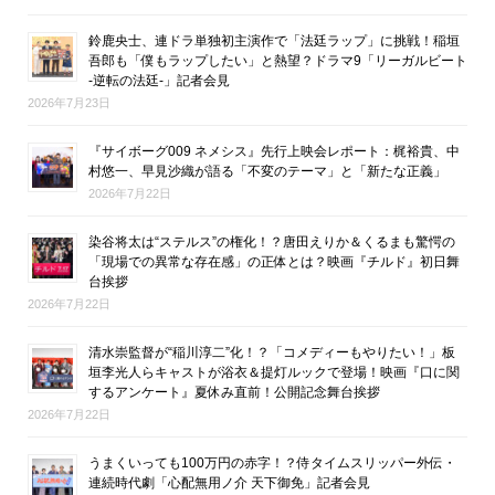
鈴鹿央士、連ドラ単独初主演作で「法廷ラップ」に挑戦！稲垣
吾郎も「僕もラップしたい」と熱望？ドラマ9「リーガルビート
-逆転の法廷-」記者会見
2026年7月23日
『サイボーグ009 ネメシス』先行上映会レポート：梶裕貴、中
村悠一、早見沙織が語る「不変のテーマ」と「新たな正義」
2026年7月22日
染谷将太は“ステルス”の権化！？唐田えりか＆くるまも驚愕の
「現場での異常な存在感」の正体とは？映画『チルド』初日舞
台挨拶
2026年7月22日
清水崇監督が“稲川淳二”化！？「コメディーもやりたい！」板
垣李光人らキャストが浴衣＆提灯ルックで登場！映画『口に関
するアンケート』夏休み直前！公開記念舞台挨拶
2026年7月22日
うまくいっても100万円の赤字！？侍タイムスリッパー外伝・
連続時代劇「心配無用ノ介 天下御免」記者会見