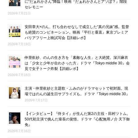
に“だぁれかさん”降臨！映画『だぁれかさんとアソぼ？』階段
セレモニー
2026年7月21日
安田章大×のん、打ち合わせなしで成立した“真の兄妹”感。監督
も絶賛のコンビネーション。映画『平行と垂直』東京プレミア
バリアフリー上映試写会【詳細レポ】
2026年7月19日
仲里依紗、のんの生き方を「素敵な人生」と大絶賛。深川麻衣
は「少女と少年が合わさった方」ドラマ『Tokyo middle 30』会
見で女子トーク炸裂【詳細レポ】
2026年7月18日
主演・仲里依紗と主題歌・ふみのがドラマセットで初対面。現
場ではのんの誕生日サプライズも。ドラマ『Tokyo middle 30』
2026年7月17日
【インタビュー】『侍タイ』が生んだ第2の主役・田村ツトム。
50代初主演で挑んだ座長の覚悟。ドラマ『心配無用ノ介 天下御
免』
2026年7月16日