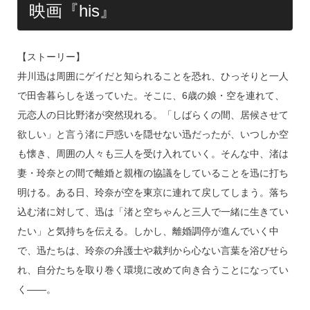
映画『his』
【ストーリー】
井川迅は周囲にゲイだと知られることを恐れ、ひっそりと一人
で田舎暮らしを送っていた。そこに、6歳の娘・空を連れて、
元恋人の日比野渚が突然現れる。「しばらくの間、居候させて
欲しい」と言う渚に戸惑いを隠せない迅だったが、いつしか空
も懐き、周囲の人々も三人を受け入れていく。そんな中、渚は
妻・玲奈との間で離婚と親権の協議をしていることを迅に打ち
明ける。ある日、玲奈が空を東京に連れて戻してしまう。落ち
込む渚に対して、迅は「渚と空ちゃんと三人で一緒に生きてい
たい」と気持ちを伝える。しかし、離婚調停が進んでいく中
で、迅たちは、玲奈の弁護士や裁判から心ない言葉を浴びせら
れ、自分たちを取り巻く環境に改めて向き合うことになってい
く――。