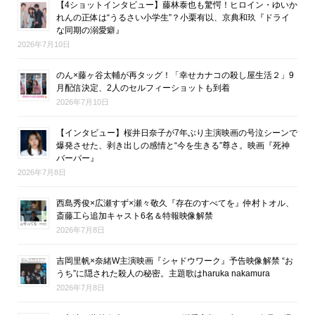
【4ショットインタビュー】藤林泰也も驚愕！ヒロイン・ゆいか
れんの正体は“うるさい小学生”？小栗有以、京典和玖『ドライ
な同期の溺愛癖』
2026年7月10日
のん×藤ヶ谷太輔が再タッグ！「幸せカナコの殺し屋生活２」9
月配信決定、2人のセルフィーショットも到着
2026年7月10日
【インタビュー】桜井日奈子が7年ぶり主演映画の号泣シーンで
爆発させた、剥き出しの感情と“今を生きる”尊さ。映画『死神
バーバー』
2026年7月8日
西島秀俊×広瀬すず×瀬々敬久『存在のすべてを』仲村トオル、
斎藤工ら追加キャスト6名＆特報映像解禁
2026年7月8日
吉岡里帆×奈緒W主演映画『シャドウワーク』予告映像解禁 “お
うち”に隠された殺人の秘密。主題歌はharuka nakamura
2026年7月8日