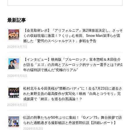
最新記事
【会見取材レポ】『アリフォルニア』第2弾放送決定し、さっそ
くの収録現場に激震！？くりぃむ有田、Snow Man深澤らが震
撼した「驚愕のスペシャルゲスト」参戦を予告
2026年8月7日
【インタビュー】映画版『ブルーロック』富本惣昭＆木田佳介
が語る「エゴ」の共鳴とブルーロック的サッカー選手とは？約1
年の猛特訓で挑んだ“究極のリアル”
2026年8月6日
松村北斗＆今田美桜が“禁断のバディ”に！去る7月23日に逝去さ
れた東野圭吾の最高傑作が実写化！映画『白鳥とコウモリ』完
成披露で「納豆」を巡る白黒議論！？
2026年8月2日
伝説の刑事たちが50年ぶりに集結！『Gメン’75』舞台挨拶で語
られた過酷過ぎる撮影秘話と丹波哲郎伝説【詳細レポート】
2026年8月2日