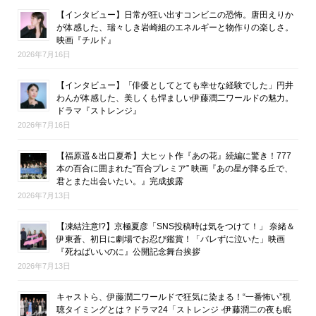
【インタビュー】日常が狂い出すコンビニの恐怖。唐田えりか
が体感した、瑞々しき岩崎組のエネルギーと物作りの楽しさ。
映画『チルド』
2026年7月16日
【インタビュー】「俳優としてとても幸せな経験でした」円井
わんが体感した、美しくも悍ましい伊藤潤二ワールドの魅力。
ドラマ『ストレンジ』
2026年7月16日
【福原遥＆出口夏希】大ヒット作『あの花』続編に驚き！777
本の百合に囲まれた“百合プレミア” 映画『あの星が降る丘で、
君とまた出会いたい。』完成披露
2026年7月13日
【凍結注意!?】京極夏彦「SNS投稿時は気をつけて！」 奈緒＆
伊東蒼、初日に劇場でお忍び鑑賞！「バレずに泣いた」映画
『死ねばいいのに』公開記念舞台挨拶
2026年7月13日
キャストら、伊藤潤二ワールドで狂気に染まる！“一番怖い”視
聴タイミングとは？ドラマ24「ストレンジ -伊藤潤二の夜も眠