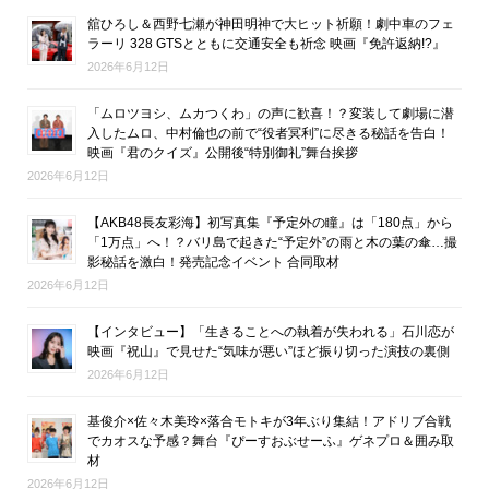
舘ひろし＆西野七瀬が神田明神で大ヒット祈願！劇中車のフェ
ラーリ 328 GTSとともに交通安全も祈念 映画『免許返納!?』
2026年6月12日
「ムロツヨシ、ムカつくわ」の声に歓喜！？変装して劇場に潜
入したムロ、中村倫也の前で“役者冥利”に尽きる秘話を告白！
映画『君のクイズ』公開後“特別御礼”舞台挨拶
2026年6月12日
【AKB48長友彩海】初写真集『予定外の瞳』は「180点」から
「1万点」へ！？バリ島で起きた“予定外”の雨と木の葉の傘…撮
影秘話を激白！発売記念イベント 合同取材
2026年6月12日
【インタビュー】「生きることへの執着が失われる」石川恋が
映画『祝山』で見せた“気味が悪い”ほど振り切った演技の裏側
2026年6月12日
基俊介×佐々木美玲×落合モトキが3年ぶり集結！アドリブ合戦
でカオスな予感？舞台『ぴーすおぶせーふ』ゲネプロ＆囲み取
材
2026年6月12日