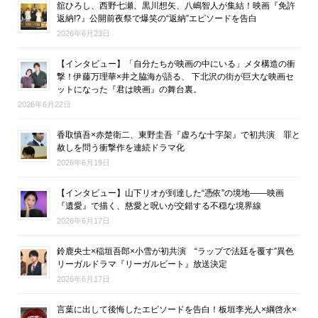
舘ひろし、西野七瀬、黒川想矢、八嶋智人が集結！映画『免許
返納!?』公開前夜祭で爆笑の“返納”エピソードを告白
2026年6月23日
【インタビュー】「自分たちが映画の中にいる」メタ構造の衝
撃！伊藤万理華×井之脇海が語る、 下北沢の街が巨大な映画セ
ットになった『君は映画』の舞台裏。
2026年6月22日
香取慎吾×赤楚衛二、東野圭吾『虚ろな十字架』で初共演 罪と
赦しを問う衝撃作を連続ドラマ化
2026年6月19日
【インタビュー】山下リオが到達した“憑依”の境地――映画
『遺愛』で描く、慈愛と呪いが交錯する不穏な境界線
2026年6月17日
鈴鹿央士×稲垣吾郎×小雪が初共演 “ラップで法廷を覆す”異色
リーガルドラマ『リーガルビート』放送決定
2026年6月17日
言葉に出して後悔したエピソードを告白！板垣李光人×綱啓永×