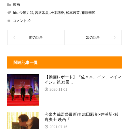
e
e
e
c
映画
a
n
e
his
,
今泉力哉
,
宮沢氷魚
,
松本穂香
,
松本若菜
,
藤原季節
d
a
b
コメント:
0
s
o
o
k
関連記事一覧
【動画レポート】『佐々木、イン、マイマ
イン』第33回...
2020.11.01
今泉力哉監督最新作 志田彩良×井浦新×鈴
鹿央士 映画『...
2021.07.15