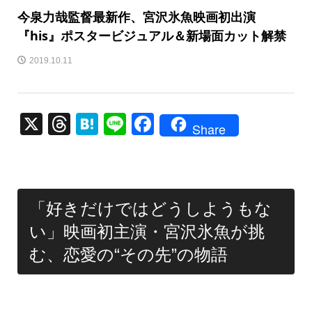
今泉力哉監督最新作、宮沢氷魚映画初出演
『his』ポスタービジュアル＆新場面カット解禁
2019.10.11
X
T
H
Li
F
Share
hr
at
n
a
e
e
e
c
a
n
e
「好きだけではどうしようもな
d
a
b
い」映画初主演・宮沢氷魚が挑
s
o
む、恋愛の“その先”の物語
o
k