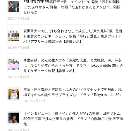
FRUITS ZIPPER鎮西寿々歌、イベント中に恐怖！渋谷の階段
に“だぁれかさん”降臨！映画『だぁれかさんとアソぼ？』階段
セレモニー
2026年7月21日
安田章大×のん、打ち合わせなしで成立した“真の兄妹”感。監督
も絶賛のコンビネーション。映画『平行と垂直』東京プレミア
バリアフリー上映試写会【詳細レポ】
2026年7月19日
仲里依紗、のんの生き方を「素敵な人生」と大絶賛。深川麻衣
は「少女と少年が合わさった方」ドラマ『Tokyo middle 30』会
見で女子トーク炸裂【詳細レポ】
2026年7月18日
主演・仲里依紗と主題歌・ふみのがドラマセットで初対面。現
場ではのんの誕生日サプライズも。ドラマ『Tokyo middle 30』
2026年7月17日
【インタビュー】『侍タイ』が生んだ第2の主役・田村ツトム。
50代初主演で挑んだ座長の覚悟。ドラマ『心配無用ノ介 天下御
免』
2026年7月16日