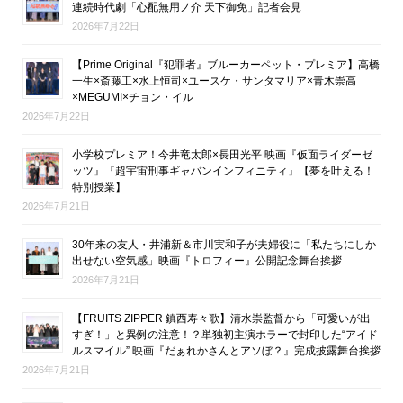
連続時代劇「心配無用ノ介 天下御免」記者会見
2026年7月22日
【Prime Original『犯罪者』ブルーカーペット・プレミア】高橋
一生×斎藤工×水上恒司×ユースケ・サンタマリア×青木崇高
×MEGUMI×チョン・イル
2026年7月22日
小学校プレミア！今井竜太郎×長田光平 映画『仮面ライダーゼ
ッツ』『超宇宙刑事ギャバンインフィニティ』【夢を叶える！
特別授業】
2026年7月21日
30年来の友人・井浦新＆市川実和子が夫婦役に「私たちにしか
出せない空気感」映画『トロフィー』公開記念舞台挨拶
2026年7月21日
【FRUITS ZIPPER 鎮西寿々歌】清水崇監督から「可愛いが出
すぎ！」と異例の注意！？単独初主演ホラーで封印した“アイド
ルスマイル” 映画『だぁれかさんとアソぼ？』完成披露舞台挨拶
2026年7月21日