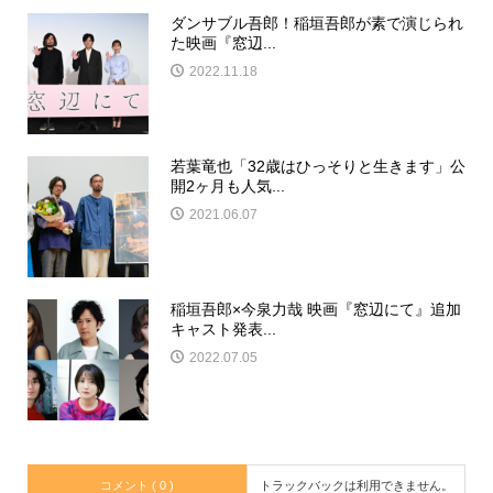
ダンサブル吾郎！稲垣吾郎が素で演じられ
た映画『窓辺...
2022.11.18
若葉竜也「32歳はひっそりと生きます」公
開2ヶ月も人気...
2021.06.07
稲垣吾郎×今泉力哉 映画『窓辺にて』追加
キャスト発表...
2022.07.05
コメント ( 0 )
トラックバックは利用できません。