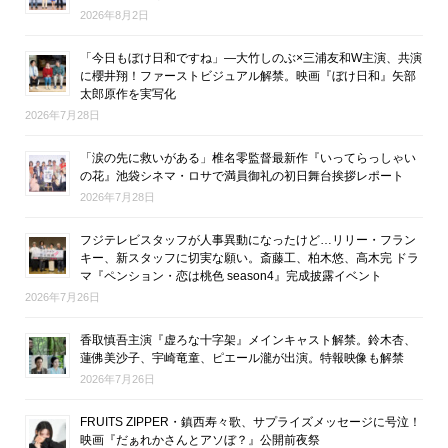
2026年8月2日
「今日もぼけ日和ですね」―大竹しのぶ×三浦友和W主演、共演
に櫻井翔！ファーストビジュアル解禁。映画『ぼけ日和』矢部
太郎原作を実写化
2026年7月28日
「涙の先に救いがある」椎名零監督最新作『いってらっしゃい
の花』池袋シネマ・ロサで満員御礼の初日舞台挨拶レポート
2026年7月28日
フジテレビスタッフが人事異動になったけど…リリー・フラン
キー、新スタッフに切実な願い。斎藤工、柏木悠、高木完 ドラ
マ『ペンション・恋は桃色 season4』完成披露イベント
2026年7月26日
香取慎吾主演『虚ろな十字架』メインキャスト解禁。鈴木杏、
蓮佛美沙子、宇崎竜童、ピエール瀧が出演。特報映像も解禁
2026年7月26日
FRUITS ZIPPER・鎮西寿々歌、サプライズメッセージに号泣！
映画『だぁれかさんとアソぼ？』公開前夜祭