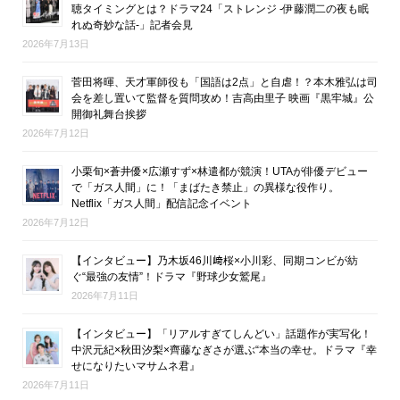
聴タイミングとは？ドラマ24「ストレンジ -伊藤潤二の夜も眠
れぬ奇妙な話-」記者会見
2026年7月13日
菅田将暉、天才軍師役も「国語は2点」と自虐！？本木雅弘は司
会を差し置いて監督を質問攻め！吉高由里子 映画『黒牢城』公
開御礼舞台挨拶
2026年7月12日
小栗旬×蒼井優×広瀬すず×林遣都が競演！UTAが俳優デビュー
で「ガス人間」に！「まばたき禁止」の異様な役作り。
Netflix「ガス人間」配信記念イベント
2026年7月12日
【インタビュー】乃木坂46川﨑桜×小川彩、同期コンビが紡
ぐ“最強の友情”！ドラマ『野球少女鷲尾』
2026年7月11日
【インタビュー】「リアルすぎてしんどい」話題作が実写化！
中沢元紀×秋田汐梨×齊藤なぎさが選ぶ“本当の幸せ。ドラマ『幸
せになりたいマサムネ君』
2026年7月11日