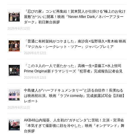
『忍びの家』コンビ再集結！賀来賢人が仕掛ける“極上のお化け
屋敷”がついに開幕！映画『Never After Dark／ネバーアフター
ダーク』初日舞台挨拶
2026年6月12日
「普通に有村架純がコケました」南沙良×塩野瑛久×青木柚 映画
『マジカル・シークレット・ツアー』ジャパンプレミア
2026年6月12日
「この３人の一人で居たかった」高橋一生×斎藤工×水上恒司
Prime Original新ドラマシリーズ『犯罪者』完成報告記者会見
2026年6月12日
中島健人が“ハーフドキュメンタリー”と語る自信作！長濱ねる
は映画初出演。映画『ラブ≠ comedy』完成披露試写会【詳細】
レポート
2026年6月11日
AKB48山内瑞葵、人生初の“ガチビンタ”に苦戦！主演・宮澤佑
「本気すぎて撮影後に顔を冷やした」映画『オンデマンド』舞
台挨拶