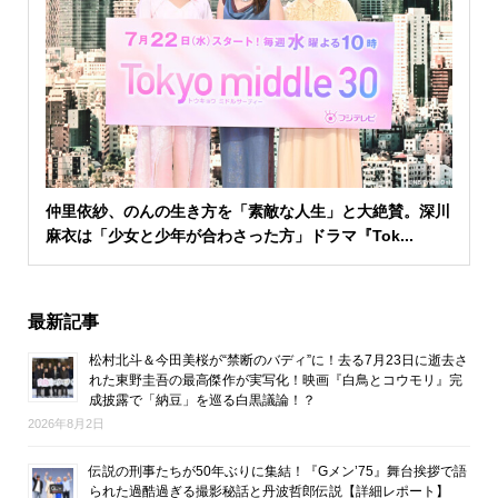
仲里依紗、のんの生き方を「素敵な人生」と大絶賛。深川
麻衣は「少女と少年が合わさった方」ドラマ『Tok...
最新記事
松村北斗＆今田美桜が“禁断のバディ”に！去る7月23日に逝去さ
れた東野圭吾の最高傑作が実写化！映画『白鳥とコウモリ』完
成披露で「納豆」を巡る白黒議論！？
2026年8月2日
伝説の刑事たちが50年ぶりに集結！『Gメン’75』舞台挨拶で語
られた過酷過ぎる撮影秘話と丹波哲郎伝説【詳細レポート】