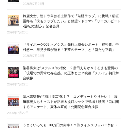
2026年7月24日
鈴鹿央士、連ドラ単独初主演作で「法廷ラップ」に挑戦！稲垣
吾郎も「僕もラップしたい」と熱望？ドラマ9「リーガルビート
-逆転の法廷-」記者会見
2026年7月23日
『サイボーグ009 ネメシス』先行上映会レポート：梶裕貴、中
村悠一、早見沙織が語る「不変のテーマ」と「新たな正義」
2026年7月22日
染谷将太は“ステルス”の権化！？唐田えりか＆くるまも驚愕の
「現場での異常な存在感」の正体とは？映画『チルド』初日舞
台挨拶
2026年7月22日
清水崇監督が“稲川淳二”化！？「コメディーもやりたい！」板
垣李光人らキャストが浴衣＆提灯ルックで登場！映画『口に関
するアンケート』夏休み直前！公開記念舞台挨拶
2026年7月22日
うまくいっても100万円の赤字！？侍タイムスリッパー外伝・