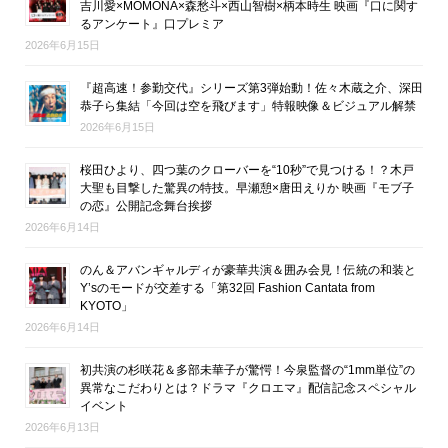
吉川愛×MOMONA×森愁斗×西山智樹×柄本時生 映画『口に関す
るアンケート』口プレミア
2026年6月15日
『超高速！参勤交代』シリーズ第3弾始動！佐々木蔵之介、深田
恭子ら集結「今回は空を飛びます」特報映像＆ビジュアル解禁
2026年6月15日
桜田ひより、四つ葉のクローバーを“10秒”で見つける！？木戸
大聖も目撃した驚異の特技。早瀬憩×唐田えりか 映画『モブ子
の恋』公開記念舞台挨拶
2026年6月14日
のん＆アバンギャルディが豪華共演＆囲み会見！伝統の和装と
Y’sのモードが交差する「第32回 Fashion Cantata from
KYOTO」
2026年6月14日
初共演の杉咲花＆多部未華子が驚愕！今泉監督の“1mm単位”の
異常なこだわりとは？ドラマ『クロエマ』配信記念スペシャル
イベント
2026年6月13日