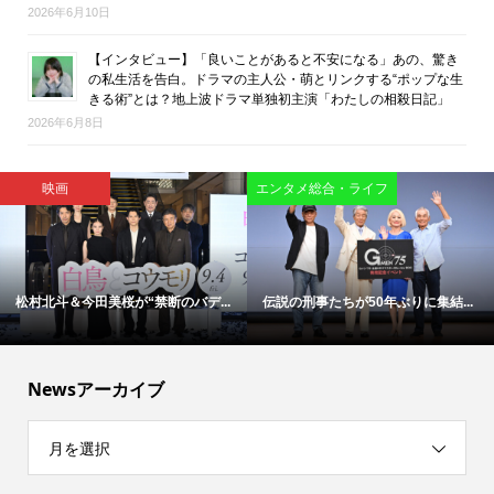
2026年6月10日
【インタビュー】「良いことがあると不安になる」あの、驚き
の私生活を告白。ドラマの主人公・萌とリンクする“ポップな生
きる術”とは？地上波ドラマ単独初主演「わたしの相殺日記」
2026年6月8日
映画
映画
「今日もぼけ日和ですね」―大竹
「涙の先に救いがある」椎名零監...
し...
Newsアーカイブ
月を選択