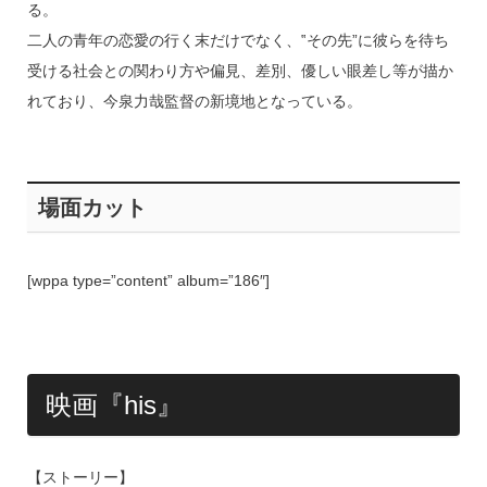
る。
二人の青年の恋愛の行く末だけでなく、‟その先”に彼らを待ち
受ける社会との関わり方や偏見、差別、優しい眼差し等が描か
れており、今泉力哉監督の新境地となっている。
場面カット
[wppa type=”content” album=”186″]
映画『his』
【ストーリー】