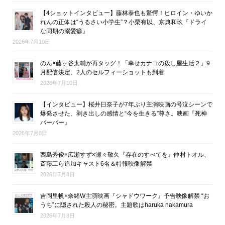
【4ショットインタビュー】藤林泰也も驚愕！ヒロイン・ゆいか
れんの正体は“うるさい小学生”？小栗有以、京典和玖『ドライ
な同期の溺愛癖』
2026年7月10日
のん×藤ヶ谷太輔が再タッグ！「幸せカナコの殺し屋生活２」9
月配信決定、2人のセルフィーショットも到着
2026年7月10日
【インタビュー】桜井日奈子が7年ぶり主演映画の号泣シーンで
爆発させた、剥き出しの感情と“今を生きる”尊さ。映画『死神
バーバー』
2026年7月8日
西島秀俊×広瀬すず×瀬々敬久『存在のすべてを』仲村トオル、
斎藤工ら追加キャスト6名＆特報映像解禁
2026年7月8日
吉岡里帆×奈緒W主演映画『シャドウワーク』予告映像解禁 “お
うち”に隠された殺人の秘密。主題歌はharuka nakamura
2026年7月8日