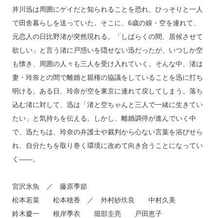
井川迅は周囲にゲイだと知られることを恐れ、ひっそりと一人
で田舎暮らしを送っていた。そこに、6歳の娘・空を連れて、
元恋人の日比野渚が突然現れる。「しばらくの間、居候させて
欲しい」と言う渚に戸惑いを隠せない迅だったが、いつしか空
も懐き、周囲の人々も三人を受け入れていく。そんな中、渚は
妻・玲奈との間で離婚と親権の協議をしていることを迅に打ち
明ける。ある日、玲奈が空を東京に連れて戻してしまう。落ち
込む渚に対して、迅は「渚と空ちゃんと三人で一緒に生きてい
たい」と気持ちを伝える。しかし、離婚調停が進んでいく中
で、迅たちは、玲奈の弁護士や裁判から心ない言葉を浴びせら
れ、自分たちを取り巻く環境に改めて向き合うことになってい
く――。
宮沢氷魚 ／ 藤原季節
松本若菜 松本穂香 ／ 外村紗玖良 中村久美
鈴木慶一 根岸季衣 堀部圭亮 戸田恵子