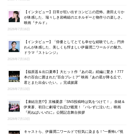
【インタビュー】日常が狂い出すコンビニの恐怖。唐田えりか
が体感した、瑞々しき岩崎組のエネルギーと物作りの楽しさ。
映画『チルド』
2026年7月16日
【インタビュー】「俳優としてとても幸せな経験でした」円井
わんが体感した、美しくも悍ましい伊藤潤二ワールドの魅力。
ドラマ『ストレンジ』
2026年7月16日
【福原遥＆出口夏希】大ヒット作『あの花』続編に驚き！777
本の百合に囲まれた“百合プレミア” 映画『あの星が降る丘で、
君とまた出会いたい。』完成披露
2026年7月13日
【凍結注意!?】京極夏彦「SNS投稿時は気をつけて！」 奈緒＆
伊東蒼、初日に劇場でお忍び鑑賞！「バレずに泣いた」映画
『死ねばいいのに』公開記念舞台挨拶
2026年7月13日
キャストら、伊藤潤二ワールドで狂気に染まる！“一番怖い”視