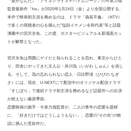
『愛がなんだ』『アイネクライネナハトムジーク』の今泉力哉
監督最新作『his』が2020年1月24日（金）より全国公開する。
本作で映画初主演を務めるのは、ドラマ「偽装不倫」（NTV）
で多くの視聴者の心を掴んだ”塩顔イケメン令和代表”等と話題
沸騰中の宮沢氷魚。この度、ポスタービジュアル＆新場面カッ
トが解禁となった。
宮沢氷魚は周囲にゲイだと知られることを恐れ、東京からひと
り、田舎にやってきた主人公・井川迅（いがわ しゅん）を演じ
る。そして、迅の忘れられない恋人・日比野渚（ひびの なぎ
さ）には、現在、U-NEXTにて配信中のオリジナル配信ドラマ
「すじぼり」で連続ドラマ初主演を務めるなど話題作への出演
が絶えない藤原季節。
恋愛映画の旗手・今泉力哉監督が、二人の青年の恋愛を題材
に、「好きだけではどうしようもない」、恋愛の‟その先”の物
語に挑んだ意欲作だ。