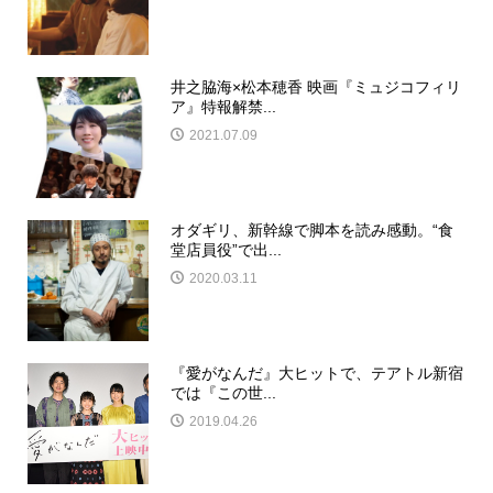
井之脇海×松本穂香 映画『ミュジコフィリ
ア』特報解禁...
2021.07.09
オダギリ、新幹線で脚本を読み感動。“食
堂店員役”で出...
2020.03.11
『愛がなんだ』大ヒットで、テアトル新宿
では『この世...
2019.04.26