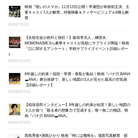
映画『呪いのスマホ』11月13日公開！早瀬憩が単独初主演、主
要キャスト7人が解禁。特報映像＆ティザービジュアル6種も解
禁
2026年7月2日
【全校生徒が絶叫と熱狂！】板垣李光人、綱啓永、
MOMONA(ME:I)ら豪華キャストが高校にサプライズ降臨！映画
『口に関するアンケート』学校サプライズイベント詳細レポー
ト
2026年6月29日
8年越しの約束！稲垣・草彅・香取が集結！映画『バナ穴 BANA
🕳ANA』舞台挨拶で、新しい地図の3人が見せた最高の空気感
【詳細レポート】
2026年6月28日
【稲垣吾郎インタビュー】8年越しの約束が結実！新しい地図の
３人が放つ「観る者の想像力で完成する」唯一無二の物語。映
画『バナ穴 BANA🕳ANA』
2026年6月25日
西島秀俊×満島ひかり 映画『時には懺悔を』場面写真解禁 探