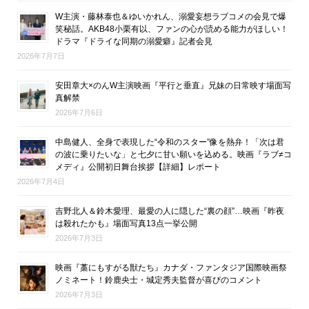
W主演・藤林泰也＆ゆいかれん、溺愛妄想ラブコメの会見で爆
笑秘話。AKB48小栗有以、ファンの心が読める能力がほしい！
ドラマ『ドライな同期の溺愛癖』記者会見
2026年7月7日
安田章大×のんW主演映画『平行と垂直』兄妹の日常映す場面写
真解禁
2026年7月6日
中島健人、全身で表現した“令和のスター”像を熱弁！「次は君
の波に乗りたいな」と七夕に甘い願いを込める。映画『ラブ≠コ
メディ』公開初日舞台挨拶【詳細】レポート
2026年7月4日
吉野北人＆鈴木愛理、最愛の人に隠した“裏の顔”…映画『昨夜
は殺れたかも』場面写真13点一挙公開
2026年7月3日
映画『藁にもすがる獣たち』カナダ・ファンタジア国際映画祭
ノミネート！鈴鹿央士・城定秀夫監督が喜びのコメント
2026年7月3日