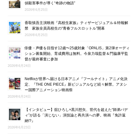
偵殺害事件が導く“奇跡の物語”
2026年6月25日
香取慎吾主演映画『高校生家族』ティザービジュアル＆特報解
禁 家族全員高校生の“青春フルスロットル”開幕
2026年6月25日
俳優・声優を目指す12歳〜25歳対象「OPALIS」第2弾オーディ
ション募集開始、育成費用は無料。今泉力哉監督＆門脇康平監
督が最終審査に参加
2026年6月24日
Netflixが世界へ届ける日本アニメ『フールナイト』アニメ化決
定、『THE ONE PIECE』新ビジュアルなど続々解禁。アヌシ
ー国際アニメーション映画祭
2026年6月24日
【インタビュー】舘ひろし×黒川想矢、世代を超えた“師弟バデ
ィ”が語る「演じない」演技論と再共演への夢。映画『免許返
納!?』
2026年6月23日