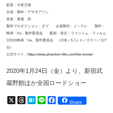
監督：今泉力哉
企画・脚本：アサダアツシ
音楽：渡邊 崇
製作プロダクション：ダブ 企画製作：メ～テレ 製作：
映画「his」製作委員会 配給・宣伝：ファントム・フィルム
©2020映画「his」製作委員会 （日本／5.1ｃｈ／カラー／127
分）
公式サイト：
https://www.phantom-film.com/his-movie/
2020年1月24日（金）より、新宿武
蔵野館ほか全国ロードショー
X
T
H
Li
F
Share
hr
at
n
a