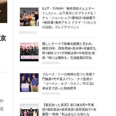
ILLIT・YUNAH「橋本環奈さんとデー
トしたい♪」山下美月にサプライズも！
チェ・ジョンヒョプ×勝地涼×加納愛子
×桜田通×東村アキコ ドラマ『バカンス
の法則』プレミアイベント
2026年8月9日
東京
難しいテーマで映像化困難と言われ、
構想18年。西島秀俊×黒木華×宮藤官九
郎×柴咲コウ×片岡鶴太郎×中島哲也 映
画『時には懺悔を』完成披露試写会
2026年8月8日
ブルース・リーの精神が息づく現場？
門脇麦×竹中直人×ワン・チイ監督が
『ゴースト・オブ・ウエノ』FCCJ記
者会見で語った映画哲学
2026年8月8日
か
【最近知った真実】坂口健太郎×早瀬
回
憩×堀田真由×倉田瑛茉×原田美枝子×滝
藤賢一 映画『私はあなたを知らな