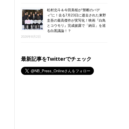
松村北斗＆今田美桜が“禁断のバデ
ィ”に！去る7月23日に逝去された東野
圭吾の最高傑作が実写化！映画『白鳥
とコウモリ』完成披露で「納豆」を巡
る白黒議論！？
2026年8月2日
最新記事をTwitterでチェック