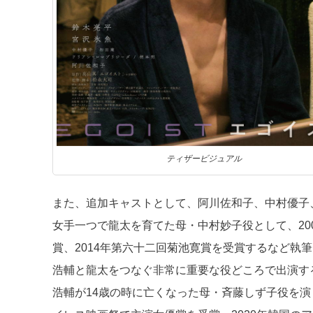
ティザービジュアル
また、追加キャストとして、阿川佐和子、中村優子
女手一つで龍太を育てた母・中村妙子役として、20
賞、2014年第六十二回菊池寛賞を受賞するなど執
浩輔と龍太をつなぐ非常に重要な役どころで出演す
浩輔が14歳の時に亡くなった母・斉藤しず子役を演