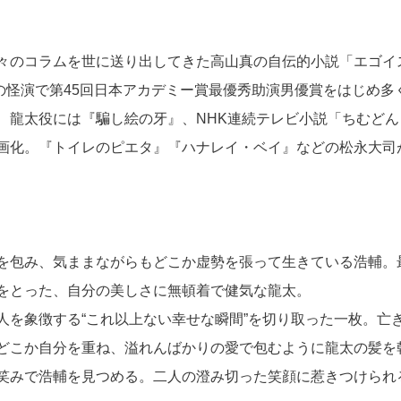
々のコラムを世に送り出してきた高山真の自伝的小説「エゴイ
』の怪演で第45回日本アカデミー賞最優秀助演男優賞をはじめ多
、龍太役には『騙し絵の牙』、NHK連続テレビ小説「ちむどん
画化。『トイレのピエタ』『ハナレイ・ベイ』などの松永大司
を包み、気ままながらもどこか虚勢を張って生きている浩輔。
をとった、自分の美しさに無頓着で健気な龍太。
人を象徴する“これ以上ない幸せな瞬間”を切り取った一枚。亡
どこか自分を重ね、溢れんばかりの愛で包むように龍太の髪を
笑みで浩輔を見つめる。二人の澄み切った笑顔に惹きつけられ