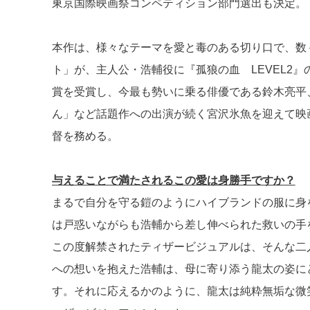
東京国際映画祭コンペティション部門選出も決定。
d
a
b
s
o
本作は、様々なテーマを愛と毒のある切り口で、数
o
ト」が、主人公・浩輔役に『孤狼の血 LEVEL2
k
賞を受賞し、今最も勢いに乗る俳優である鈴木亮平
ん」など話題作への出演が続く宮沢氷魚を迎えて映
督を務める。
与えることで満たされるこの愛は身勝手ですか？
まるで自分を守る鎧のようにハイブランドの服に身
は戸惑いながらも浩輔から差し伸べられた救いの手
この度解禁されたティザービジュアルは、そんな二
への想いを抱えた浩輔は、母に寄り添う龍太の姿に
す。それに応えるかのように、龍太は純粋無垢な微