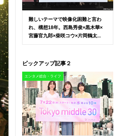
難しいテーマで映像化困難と言わ
れ、構想18年。西島秀俊×黒木華×
宮藤官九郎×柴咲コウ×片岡鶴太...
ピックアップ記事２
エンタメ総合・ライフ