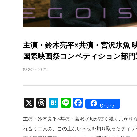
主演・鈴木亮平×共演・宮沢氷魚
国際映画祭コンペティション部門
2022.09.21
X
T
H
Li
F
Share
hr
at
n
a
主演・鈴木亮平×共演・宮沢氷魚が紡ぐ独りよがりな
e
e
e
c
れ合う二人の、この上ない幸せを切り取ったティザ
a
n
e