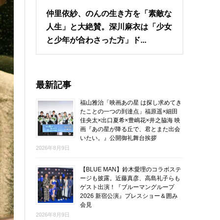
仲里依紗、のんの生き方を「素敵な
人生」と大絶賛。深川麻衣は「少女
と少年が合わさった方」ド...
最新記事
福山雅治「映画あの星 は探し求めてき
たことの一つの到達点」福原遥×細田
佳央太×出口夏希×豊嶋花×井之脇海 映
画『あの星が降る丘で、君とまた出会
いたい。』公開御礼舞台挨拶
2026年8月9日
【BLUE MAN】鈴木愛理のコラボステ
ージも披露。近藤真彦、高島礼子らも
ゲスト出演！『ブルーマングループ
2026 新宿公演』プレスショー＆囲み
会見
2026年8月9日