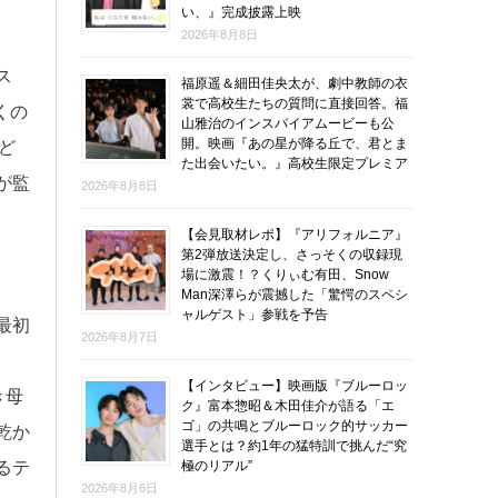
い、』完成披露上映
2026年8月8日
ス
福原遥＆細田佳央太が、劇中教師の衣
裳で高校生たちの質問に直接回答。福
くの
山雅治のインスパイアムービーも公
開。映画『あの星が降る丘で、君とま
ど
た出会いたい。』高校生限定プレミア
が監
2026年8月8日
【会見取材レポ】『アリフォルニア』
第2弾放送決定し、さっそくの収録現
場に激震！？くりぃむ有田、Snow
Man深澤らが震撼した「驚愕のスペシ
ャルゲスト」参戦を予告
最初
2026年8月7日
【インタビュー】映画版『ブルーロッ
き母
ク』富本惣昭＆木田佳介が語る「エ
ゴ」の共鳴とブルーロック的サッカー
乾か
選手とは？約1年の猛特訓で挑んだ“究
極のリアル”
るテ
2026年8月6日