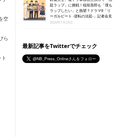
廷ラップ」に挑戦！稲垣吾郎も「僕も
ラップしたい」と熱望？ドラマ9「リ
ーガルビート -逆転の法廷-」記者会見
を空
2026年7月23日
びら
最新記事をTwitterでチェック
ット