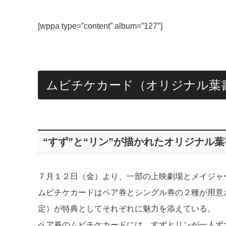
[wppa type=”content” album=”127″]
ムビチケカード（オリジナル葉
“すず”と“リン”が描かれたオリジナル
７月１２日（金）より、一部の上映劇場とメイジャ
ムビチケカードはペア券とシングル券の２種が用意
定）が特典としてそれぞれに魅力を添えている。
ペア券のムビチケカードには、すずとリンが一人ず