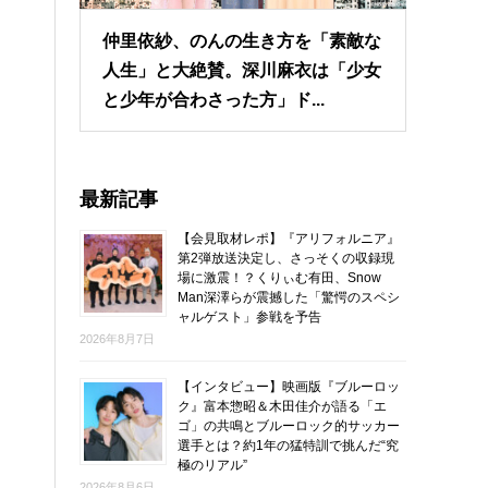
仲里依紗、のんの生き方を「素敵な
人生」と大絶賛。深川麻衣は「少女
と少年が合わさった方」ド...
最新記事
【会見取材レポ】『アリフォルニア』
第2弾放送決定し、さっそくの収録現
場に激震！？くりぃむ有田、Snow
Man深澤らが震撼した「驚愕のスペシ
ャルゲスト」参戦を予告
2026年8月7日
【インタビュー】映画版『ブルーロッ
ク』富本惣昭＆木田佳介が語る「エ
ゴ」の共鳴とブルーロック的サッカー
選手とは？約1年の猛特訓で挑んだ“究
極のリアル”
2026年8月6日