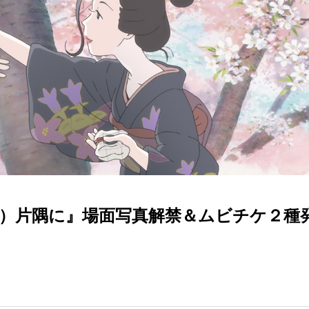
）片隅に』場面写真解禁＆ムビチケ２種