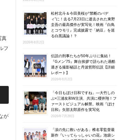
松村北斗＆今田美桜が“禁断のバデ
ィ”に！去る7月23日に逝去された東野
圭吾の最高傑作が実写化！映画『白鳥
とコウモリ』完成披露で「納豆」を巡
る白黒議論！？
写真
2026年8月2日
ルフ
伝説の刑事たちが50年ぶりに集結！
『Gメン’75』舞台挨拶で語られた過酷
過ぎる撮影秘話と丹波哲郎伝説【詳細
レポート】
2026年8月2日
「今日もぼけ日和ですね」―大竹しの
ぶ×三浦友和W主演、共演に櫻井翔！フ
ァーストビジュアル解禁。映画『ぼけ
日和』矢部太郎原作を実写化
なが
2026年7月28日
「涙の先に救いがある」椎名零監督最
新作『いってらっしゃいの花』池袋シ