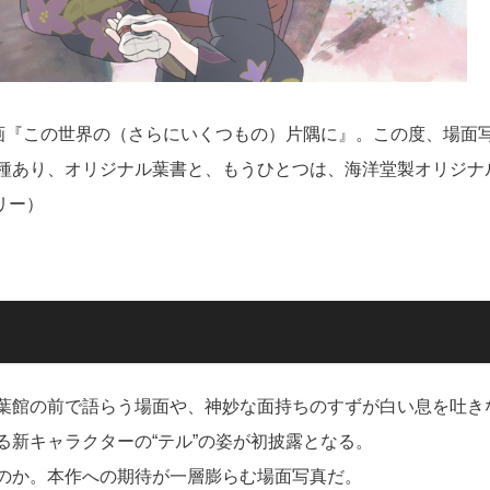
映画『この世界の（さらにいくつもの）片隅に』。この度、場面
種あり、オリジナル葉書と、もうひとつは、海洋堂製オリジナ
リー）
葉館の前で語らう場面や、神妙な面持ちのすずが白い息を吐き
新キャラクターの“テル”の姿が初披露となる。
のか。本作への期待が一層膨らむ場面写真だ。