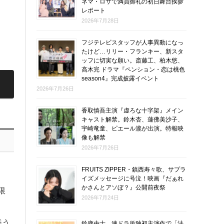
ネマ・ロサで満員御礼の初日舞台挨拶
レポート
2026年7月28日
フジテレビスタッフが人事異動になっ
たけど…リリー・フランキー、新スタ
ッフに切実な願い。斎藤工、柏木悠、
高木完 ドラマ『ペンション・恋は桃色
season4』完成披露イベント
2026年7月26日
香取慎吾主演『虚ろな十字架』メイン
キャスト解禁。鈴木杏、蓮佛美沙子、
宇崎竜童、ピエール瀧が出演。特報映
像も解禁
2026年7月26日
FRUITS ZIPPER・鎮西寿々歌、サプラ
イズメッセージに号泣！映画『だぁれ
かさんとアソぼ？』公開前夜祭
限
2026年7月24日
添う
鈴鹿央士、連ドラ単独初主演作で「法