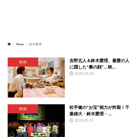
News
鈴木愛理
吉野北人＆鈴木愛理、最愛の人
映画
に隠した“裏の顔”…映...
2026.07.03
松平健の“お宝”画力が炸裂！千
映画
葉雄大・鈴木愛理・...
2026.05.31