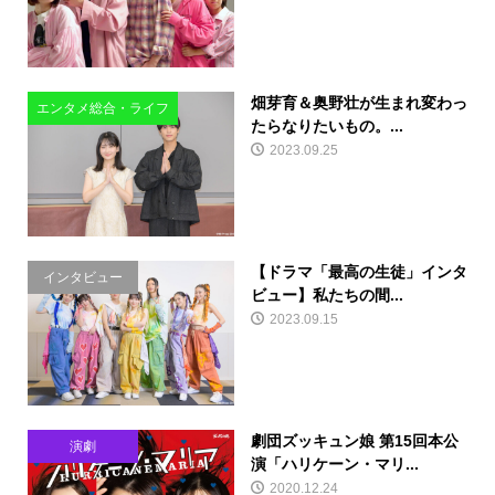
畑芽育＆奥野壮が生まれ変わっ
エンタメ総合・ライフ
たらなりたいもの。...
2023.09.25
【ドラマ「最高の生徒」インタ
インタビュー
ビュー】私たちの間...
2023.09.15
劇団ズッキュン娘 第15回本公
演劇
演「ハリケーン・マリ...
2020.12.24