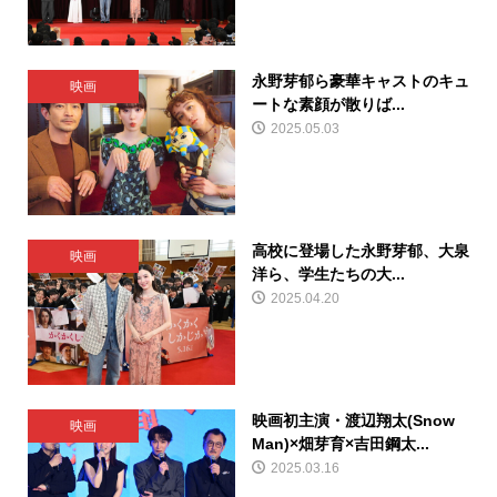
永野芽郁ら豪華キャストのキュ
映画
ートな素顔が散りば...
2025.05.03
高校に登場した永野芽郁、大泉
映画
洋ら、学生たちの大...
2025.04.20
映画初主演・渡辺翔太(Snow
映画
Man)×畑芽育×吉田鋼太...
2025.03.16