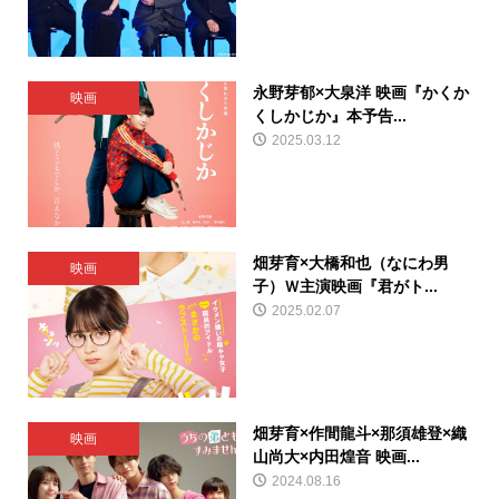
永野芽郁×大泉洋 映画『かくか
映画
くしかじか』本予告...
2025.03.12
畑芽育×大橋和也（なにわ男
映画
子）Ｗ主演映画『君がト...
2025.02.07
畑芽育×作間龍斗×那須雄登×織
映画
山尚大×内田煌音 映画...
2024.08.16