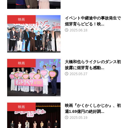
イベント中継途中の事故発生で
映画
畑芽育らビビる！映...
2025.06.18
大橋和也らライクレのダンス初
映画
披露に畑芽育も感動...
2025.05.27
映画『かくかくしかじか』、初
映画
週1.69億円の絶好調...
2025.05.19