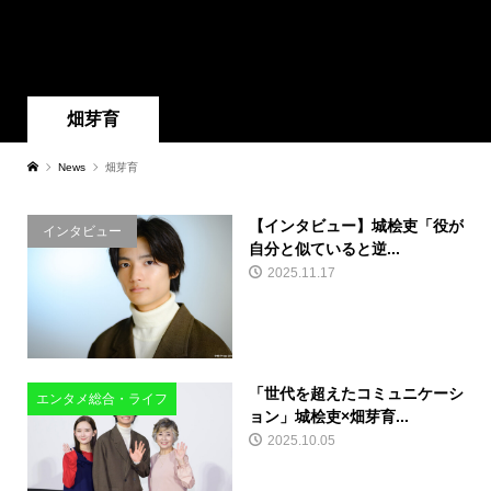
畑芽育
News
畑芽育
【インタビュー】城桧吏「役が
インタビュー
自分と似ていると逆...
2025.11.17
「世代を超えたコミュニケーシ
エンタメ総合・ライフ
ョン」城桧吏×畑芽育...
2025.10.05