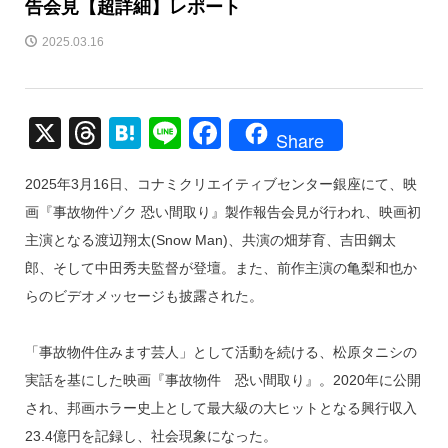
告会見【超詳細】レポート
2025.03.16
X
T
H
Li
F
Share
hr
at
n
a
2025年3月16日、コナミクリエイティブセンター銀座にて、映
e
e
e
c
画『事故物件ゾク 恐い間取り』製作報告会見が行われ、映画初
a
n
e
主演となる渡辺翔太(Snow Man)、共演の畑芽育、吉田鋼太
d
a
b
郎、そして中田秀夫監督が登壇。また、前作主演の亀梨和也か
s
o
らのビデオメッセージも披露された。
o
k
「事故物件住みます芸人」として活動を続ける、松原タニシの
実話を基にした映画『事故物件 恐い間取り』。2020年に公開
され、邦画ホラー史上として最大級の大ヒットとなる興行収入
23.4億円を記録し、社会現象になった。