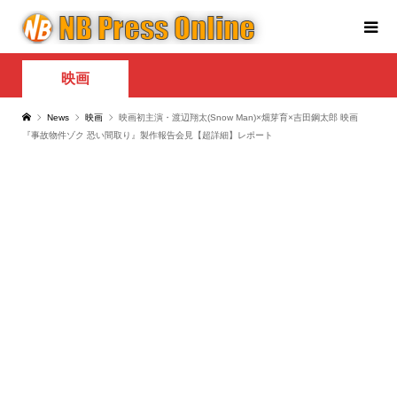
映画
News
映画
映画初主演・渡辺翔太(Snow Man)×畑芽育×吉田鋼太郎 映画
『事故物件ゾク 恐い間取り』製作報告会見【超詳細】レポート