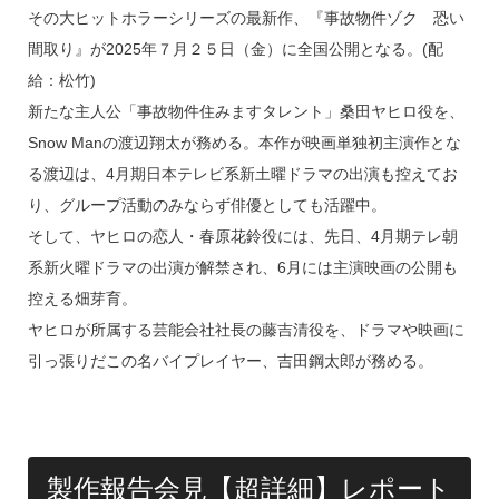
その大ヒットホラーシリーズの最新作、『事故物件ゾク 恐い
間取り』が2025年７月２５日（金）に全国公開となる。(配
給：松竹)
新たな主人公「事故物件住みますタレント」桑田ヤヒロ役を、
Snow Manの渡辺翔太が務める。本作が映画単独初主演作とな
る渡辺は、4月期日本テレビ系新土曜ドラマの出演も控えてお
り、グループ活動のみならず俳優としても活躍中。
そして、ヤヒロの恋人・春原花鈴役には、先日、4月期テレ朝
系新火曜ドラマの出演が解禁され、6月には主演映画の公開も
控える畑芽育。
ヤヒロが所属する芸能会社社長の藤吉清役を、ドラマや映画に
引っ張りだこの名バイプレイヤー、吉田鋼太郎が務める。
製作報告会見【超詳細】レポート