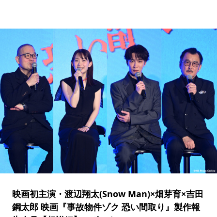
映画初主演・渡辺翔太(Snow Man)×畑芽育×吉田
鋼太郎 映画『事故物件ゾク 恐い間取り』製作報