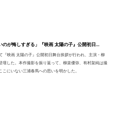
のが悔しすぎる」『映画 太陽の子』公開初日...
にて『映画 太陽の子』公開初日舞台挨拶が行われ、主演・柳
登壇した。本作撮影を振り返って、柳楽優弥、有村架純は撮
ここにいない三浦春馬への思いを明かした。