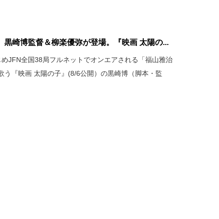
黒崎博監督＆柳楽優弥が登場。『映画 太陽の...
MはじめJFN全国38局フルネットでオンエアされる「福山雅治
う『映画 太陽の子』(8/6公開）の黒崎博（脚本・監
。