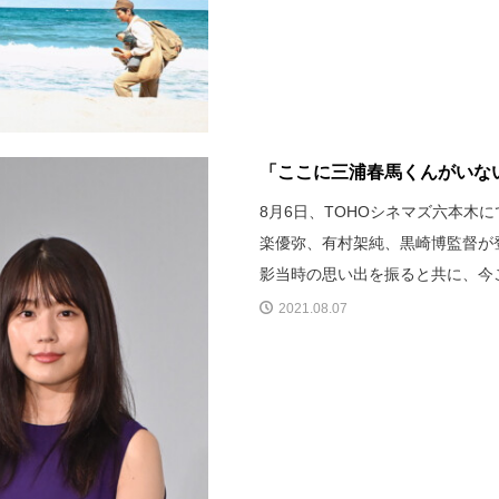
「ここに三浦春馬くんがいない
8月6日、TOHOシネマズ六本木
楽優弥、有村架純、黒崎博監督が
影当時の思い出を振ると共に、今
2021.08.07