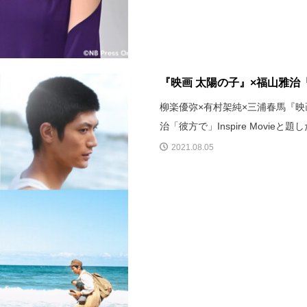
『映画 太陽の子』×福山雅治「彼
柳楽優弥×有村架純×三浦春馬『映
治「彼方で」Inspire Movie
2021.08.05