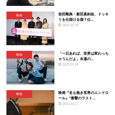
岩田剛典・新田真剣佑、ドッキ
映画
リを仕掛ける側？仕...
2021.01.30
「一日あれば、世界は変わっち
映画
ゃうんだよ」永遠の...
2021.01.29
映画『名も無き世界のエンドロ
映画
ール』“衝撃のラスト...
2021.01.27