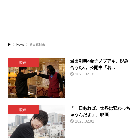
News
新田真剣佑
岩田剛典×金子ノブアキ、睨み
映画
合う2人。公開中『名...
2021.02.10
「一日あれば、世界は変わっち
映画
ゃうんだよ」。映画...
2021.02.02