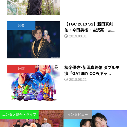
【TGC 2019 SS】新田真剣
音楽
佑・今田美桜・吉沢亮・志...
2019.03.31
柳楽優弥×新田真剣佑 ダブル主
映画
演『GATSBY COP(ギャ...
2018.08.21
エンタメ総合・ライフ
インタビュー