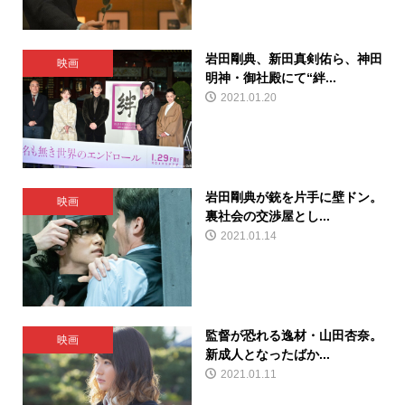
岩田剛典、新田真剣佑ら、神田
映画
明神・御社殿にて“絆...
2021.01.20
岩田剛典が銃を片手に壁ドン。
映画
裏社会の交渉屋とし...
2021.01.14
監督が恐れる逸材・山田杏奈。
映画
新成人となったばか...
2021.01.11