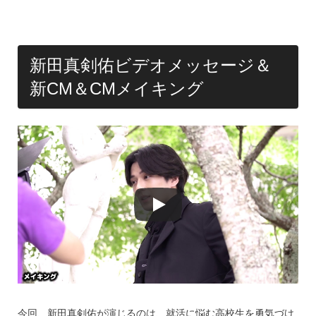
k
新田真剣佑ビデオメッセージ＆
新CM＆CMメイキング
今回、新田真剣佑が演じるのは、就活に悩む高校生を勇気づけ