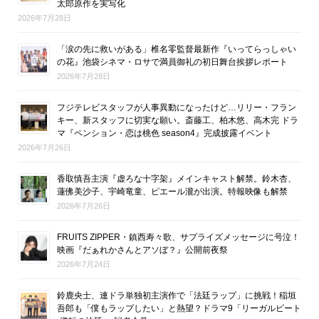
太郎原作を実写化
2026年7月28日
「涙の先に救いがある」椎名零監督最新作『いってらっしゃい
の花』池袋シネマ・ロサで満員御礼の初日舞台挨拶レポート
2026年7月28日
フジテレビスタッフが人事異動になったけど…リリー・フラン
キー、新スタッフに切実な願い。斎藤工、柏木悠、高木完 ドラ
マ『ペンション・恋は桃色 season4』完成披露イベント
2026年7月26日
香取慎吾主演『虚ろな十字架』メインキャスト解禁。鈴木杏、
蓮佛美沙子、宇崎竜童、ピエール瀧が出演。特報映像も解禁
2026年7月26日
FRUITS ZIPPER・鎮西寿々歌、サプライズメッセージに号泣！
映画『だぁれかさんとアソぼ？』公開前夜祭
2026年7月24日
鈴鹿央士、連ドラ単独初主演作で「法廷ラップ」に挑戦！稲垣
吾郎も「僕もラップしたい」と熱望？ドラマ9「リーガルビート