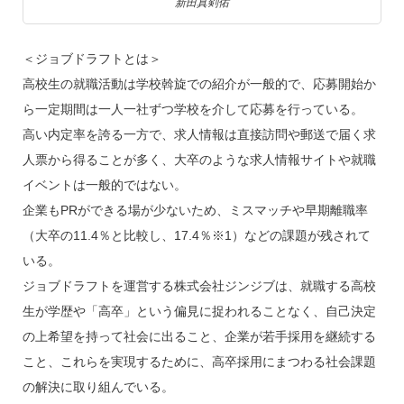
新田真剣佑
＜ジョブドラフトとは＞
高校生の就職活動は学校斡旋での紹介が一般的で、応募開始か
ら一定期間は一人一社ずつ学校を介して応募を行っている。
高い内定率を誇る一方で、求人情報は直接訪問や郵送で届く求
人票から得ることが多く、大卒のような求人情報サイトや就職
イベントは一般的ではない。
企業もPRができる場が少ないため、ミスマッチや早期離職率
（大卒の11.4％と比較し、17.4％※1）などの課題が残されて
いる。
ジョブドラフトを運営する株式会社ジンジブは、就職する高校
生が学歴や「高卒」という偏見に捉われることなく、自己決定
の上希望を持って社会に出ること、企業が若手採用を継続する
こと、これらを実現するために、高卒採用にまつわる社会課題
の解決に取り組んでいる。