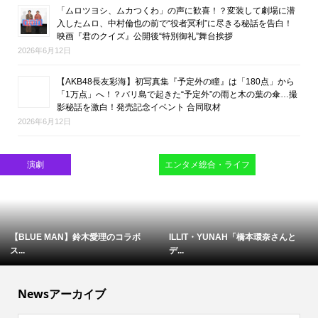
「ムロツヨシ、ムカつくわ」の声に歓喜！？変装して劇場に潜
入したムロ、中村倫也の前で“役者冥利”に尽きる秘話を告白！
映画『君のクイズ』公開後“特別御礼”舞台挨拶
2026年6月12日
【AKB48長友彩海】初写真集『予定外の瞳』は「180点」から
「1万点」へ！？バリ島で起きた“予定外”の雨と木の葉の傘…撮
影秘話を激白！発売記念イベント 合同取材
2026年6月12日
映画
映画
難しいテーマで映像化困難と言わ...
ブルース・リーの精神が息づく現...
Newsアーカイブ