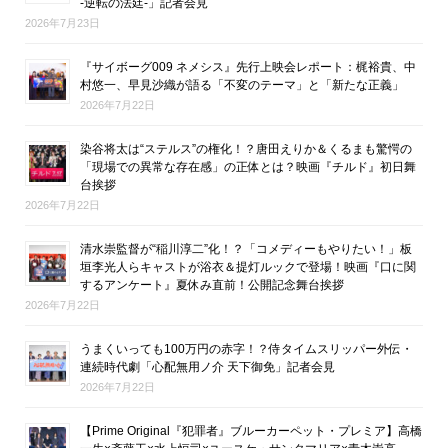
-逆転の法廷-」記者会見
2026年7月23日
『サイボーグ009 ネメシス』先行上映会レポート：梶裕貴、中
村悠一、早見沙織が語る「不変のテーマ」と「新たな正義」
2026年7月22日
染谷将太は“ステルス”の権化！？唐田えりか＆くるまも驚愕の
「現場での異常な存在感」の正体とは？映画『チルド』初日舞
台挨拶
2026年7月22日
清水崇監督が“稲川淳二”化！？「コメディーもやりたい！」板
垣李光人らキャストが浴衣＆提灯ルックで登場！映画『口に関
するアンケート』夏休み直前！公開記念舞台挨拶
2026年7月22日
うまくいっても100万円の赤字！？侍タイムスリッパー外伝・
連続時代劇「心配無用ノ介 天下御免」記者会見
2026年7月22日
【Prime Original『犯罪者』ブルーカーペット・プレミア】高橋