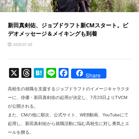
新田真剣佑、ジョブドラフト新CMスタート。ビ
デオメッセージ＆メイキングも到着
2020.07.20
X
T
H
Li
F
Share
hr
at
n
a
高校生の就職を支援するジョブドラフトのイメージキャラクタ
e
e
e
c
ーに、俳優・新田真剣佑の起用が決定し、7月23日よりTVCM
a
n
e
が公開される。
d
a
b
また、CMの他に順次、公式サイト、WEB動画、YouTubeにて
s
o
起用し、新田真剣佑から就職活動に悩む高校生に対し勇気とエ
o
ールを贈る。