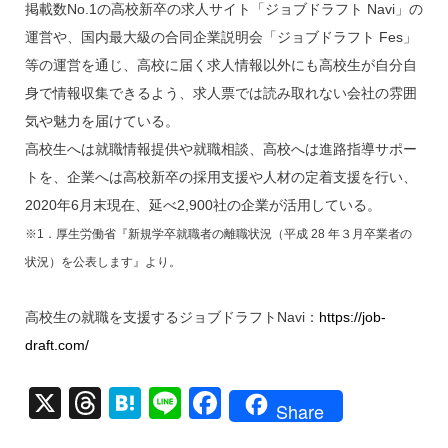
掲載数No.1の高校新卒の求人サイト「ジョブドラフト Navi」の
運営や、国内最大級の合同企業説明会「ジョブドラフト Fes」
等の運営を通じ、高校に届く求人情報以外にも高校生が自分自
身で情報収集できるよう、求人票では読み取れない会社の雰囲
気や魅力を届けている。
高校生へは就職情報提供や就職相談、高校へは進路指導サポー
トを、企業へは高校新卒の採用支援や人材の定着支援を行い、
2020年6月末現在、延べ2,900社の企業が活用している。
※1．厚生労働省『新規学卒就職者の離職状況（平成 28 年３月卒業者の
状況）を公表します』より。
高校生の就職を支援するジョブドラフトNavi：
https://job-
draft.com/
X
T
H
Li
F
Share
hr
at
n
a