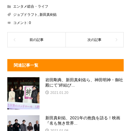
e
e
e
c
エンタメ総合・ライフ
a
n
e
ジョブドラフト
,
新田真剣佑
d
a
b
コメント:
0
s
o
o
k
関連記事一覧
岩田剛典、新田真剣佑ら、神田明神・御社
殿にて“絆結び...
2021.01.20
新田真剣佑、2021年の抱負を語る！映画
『名も無き世界...
2021.01.08