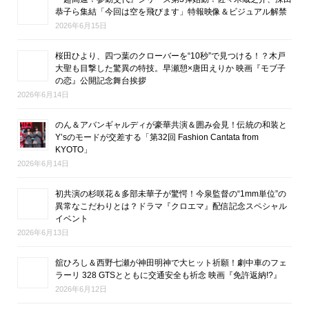
恭子ら集結「今回は空を飛びます」特報映像＆ビジュアル解禁
2026年6月15日
桜田ひより、四つ葉のクローバーを“10秒”で見つける！？木戸
大聖も目撃した驚異の特技。早瀬憩×唐田えりか 映画『モブ子
の恋』公開記念舞台挨拶
2026年6月14日
のん＆アバンギャルディが豪華共演＆囲み会見！伝統の和装と
Y’sのモードが交差する「第32回 Fashion Cantata from
KYOTO」
2026年6月14日
初共演の杉咲花＆多部未華子が驚愕！今泉監督の“1mm単位”の
異常なこだわりとは？ドラマ『クロエマ』配信記念スペシャル
イベント
2026年6月13日
舘ひろし＆西野七瀬が神田明神で大ヒット祈願！劇中車のフェ
ラーリ 328 GTSとともに交通安全も祈念 映画『免許返納!?』
2026年6月12日