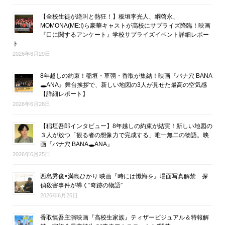
【全校生徒が絶叫と熱狂！】板垣李光人、綱啓永、
MOMONA(ME:I)ら豪華キャストが高校にサプライズ降臨！映画
『口に関するアンケート』学校サプライズイベント詳細レポー
ト
2026年6月29日
8年越しの約束！稲垣・草彅・香取が集結！映画『バナ穴 BANA
🕳ANA』舞台挨拶で、新しい地図の3人が見せた最高の空気感
【詳細レポート】
2026年6月28日
【稲垣吾郎インタビュー】8年越しの約束が結実！新しい地図の
３人が放つ「観る者の想像力で完成する」唯一無二の物語。映
画『バナ穴 BANA🕳ANA』
2026年6月25日
西島秀俊×満島ひかり 映画『時には懺悔を』場面写真解禁 探
偵殺害事件が導く“奇跡の物語”
2026年6月25日
香取慎吾主演映画『高校生家族』ティザービジュアル＆特報解