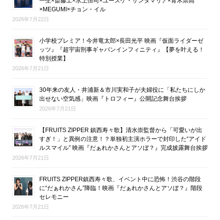
一生×斎藤工×水上恒司×ユースケ・サンタマリア×青木崇高
×MEGUMI×チョン・イル
2026年7月22日
小学校プレミア！今井竜太郎×長田光平 映画『仮面ライダーゼ
ッツ』『超宇宙刑事ギャバンインフィニティ』【夢を叶える！
特別授業】
2026年7月21日
30年来の友人・井浦新＆市川実和子が夫婦役に「私たちにしか
出せない空気感」映画『トロフィー』公開記念舞台挨拶
2026年7月21日
【FRUITS ZIPPER 鎮西寿々歌】清水崇監督から「可愛いが出
すぎ！」と異例の注意！？単独初主演ホラーで封印した“アイド
ルスマイル” 映画『だぁれかさんとアソぼ？』完成披露舞台挨拶
2026年7月21日
FRUITS ZIPPER鎮西寿々歌、イベント中に恐怖！渋谷の階段
に“だぁれかさん”降臨！映画『だぁれかさんとアソぼ？』階段
セレモニー
2026年7月21日