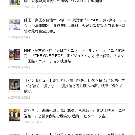
禁 家族全員高校生の“青春フルスロットル”開幕
2026年6月25日
俳優・声優を目指す12歳〜25歳対象「OPALIS」第2弾オーディ
ション募集開始、育成費用は無料。今泉力哉監督＆門脇康平監
督が最終審査に参加
2026年6月24日
Netflixが世界へ届ける日本アニメ『フールナイト』アニメ化決
定、『THE ONE PIECE』新ビジュアルなど続々解禁。アヌシ
ー国際アニメーション映画祭
2026年6月24日
【インタビュー】舘ひろし×黒川想矢、世代を超えた“師弟バデ
ィ”が語る「演じない」演技論と再共演への夢。映画『免許返
納!?』
2026年6月23日
舘ひろし、西野七瀬、黒川想矢、八嶋智人が集結！映画『免許
返納!?』公開前夜祭で爆笑の“返納”エピソードを告白
2026年6月23日