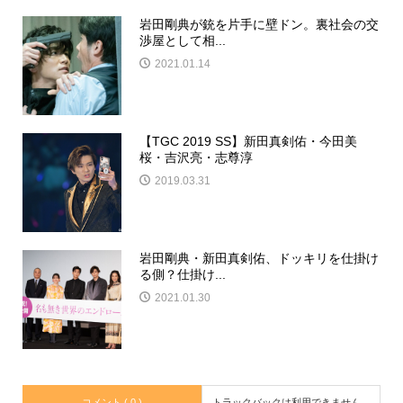
岩田剛典が銃を片手に壁ドン。裏社会の交
渉屋として相...
2021.01.14
【TGC 2019 SS】新田真剣佑・今田美
桜・吉沢亮・志尊淳
2019.03.31
岩田剛典・新田真剣佑、ドッキリを仕掛け
る側？仕掛け...
2021.01.30
コメント ( 0 )
トラックバックは利用できません。