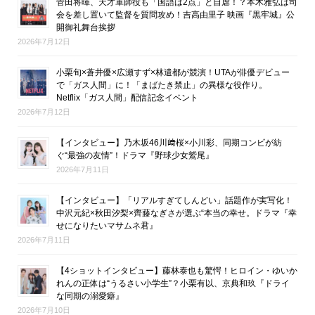
菅田将暉、天才軍師役も「国語は2点」と自虐！？本木雅弘は司
会を差し置いて監督を質問攻め！吉高由里子 映画『黒牢城』公
開御礼舞台挨拶
2026年7月12日
小栗旬×蒼井優×広瀬すず×林遣都が競演！UTAが俳優デビュー
で「ガス人間」に！「まばたき禁止」の異様な役作り。
Netflix「ガス人間」配信記念イベント
2026年7月12日
【インタビュー】乃木坂46川﨑桜×小川彩、同期コンビが紡
ぐ“最強の友情”！ドラマ『野球少女鷲尾』
2026年7月11日
【インタビュー】「リアルすぎてしんどい」話題作が実写化！
中沢元紀×秋田汐梨×齊藤なぎさが選ぶ“本当の幸せ。ドラマ『幸
せになりたいマサムネ君』
2026年7月11日
【4ショットインタビュー】藤林泰也も驚愕！ヒロイン・ゆいか
れんの正体は“うるさい小学生”？小栗有以、京典和玖『ドライ
な同期の溺愛癖』
2026年7月10日