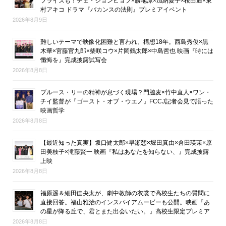
プライズも！チェ・ジョンヒョプ×勝地涼×加納愛子×桜田通×東
村アキコ ドラマ『バカンスの法則』プレミアイベント
2026年8月9日
難しいテーマで映像化困難と言われ、構想18年。西島秀俊×黒
木華×宮藤官九郎×柴咲コウ×片岡鶴太郎×中島哲也 映画『時には
懺悔を』完成披露試写会
2026年8月8日
ブルース・リーの精神が息づく現場？門脇麦×竹中直人×ワン・
チイ監督が『ゴースト・オブ・ウエノ』FCCJ記者会見で語った
映画哲学
2026年8月8日
【最近知った真実】坂口健太郎×早瀬憩×堀田真由×倉田瑛茉×原
田美枝子×滝藤賢一 映画『私はあなたを知らない、』完成披露
上映
2026年8月8日
福原遥＆細田佳央太が、劇中教師の衣裳で高校生たちの質問に
直接回答。福山雅治のインスパイアムービーも公開。映画『あ
の星が降る丘で、君とまた出会いたい。』高校生限定プレミア
2026年8月8日