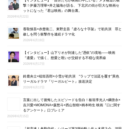
【インタビュー】「自分たちが映画の中にいる」メタ構造の衝
撃！伊藤万理華×井之脇海が語る、 下北沢の街が巨大な映画セ
ットになった『君は映画』の舞台裏。
2026年6月22日
香取慎吾×赤楚衛二、東野圭吾『虚ろな十字架』で初共演 罪と
赦しを問う衝撃作を連続ドラマ化
2026年6月19日
【インタビュー】山下リオが到達した“憑依”の境地――映画
『遺愛』で描く、慈愛と呪いが交錯する不穏な境界線
2026年6月17日
鈴鹿央士×稲垣吾郎×小雪が初共演 “ラップで法廷を覆す”異色
リーガルドラマ『リーガルビート』放送決定
2026年6月17日
言葉に出して後悔したエピソードを告白！板垣李光人×綱啓永×
吉川愛×MOMONA×森愁斗×西山智樹×柄本時生 映画『口に関す
るアンケート』口プレミア
2026年6月15日
『超高速！参勤交代』シリーズ第3弾始動！佐々木蔵之介、深田