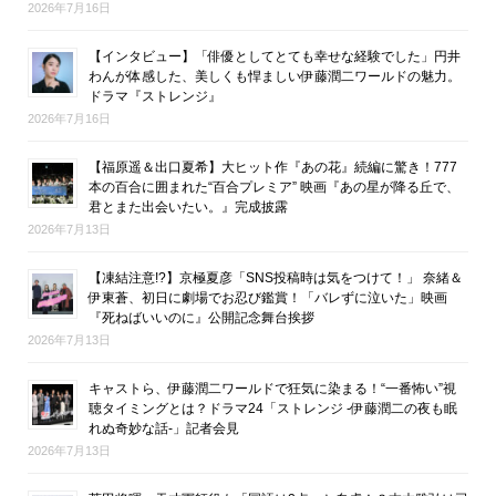
2026年7月16日
【インタビュー】「俳優としてとても幸せな経験でした」円井
わんが体感した、美しくも悍ましい伊藤潤二ワールドの魅力。
ドラマ『ストレンジ』
2026年7月16日
【福原遥＆出口夏希】大ヒット作『あの花』続編に驚き！777
本の百合に囲まれた“百合プレミア” 映画『あの星が降る丘で、
君とまた出会いたい。』完成披露
2026年7月13日
【凍結注意!?】京極夏彦「SNS投稿時は気をつけて！」 奈緒＆
伊東蒼、初日に劇場でお忍び鑑賞！「バレずに泣いた」映画
『死ねばいいのに』公開記念舞台挨拶
2026年7月13日
キャストら、伊藤潤二ワールドで狂気に染まる！“一番怖い”視
聴タイミングとは？ドラマ24「ストレンジ -伊藤潤二の夜も眠
れぬ奇妙な話-」記者会見
2026年7月13日