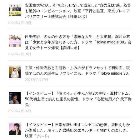
安田章大×のん、打ち合わせなしで成立した“真の兄妹”感。監督
も絶賛のコンビネーション。映画『平行と垂直』東京プレミア
バリアフリー上映試写会【詳細レポ】
2026年7月19日
仲里依紗、のんの生き方を「素敵な人生」と大絶賛。深川麻衣
は「少女と少年が合わさった方」ドラマ『Tokyo middle 30』会
見で女子トーク炸裂【詳細レポ】
2026年7月18日
主演・仲里依紗と主題歌・ふみのがドラマセットで初対面。現
場ではのんの誕生日サプライズも。ドラマ『Tokyo middle 30』
2026年7月17日
【インタビュー】『侍タイ』が生んだ第2の主役・田村ツトム。
50代初主演で挑んだ座長の覚悟。ドラマ『心配無用ノ介 天下御
免』
2026年7月16日
【インタビュー】日常が狂い出すコンビニの恐怖。唐田えりか
が体感した、瑞々しき岩崎組のエネルギーと物作りの楽しさ。
映画『チルド』