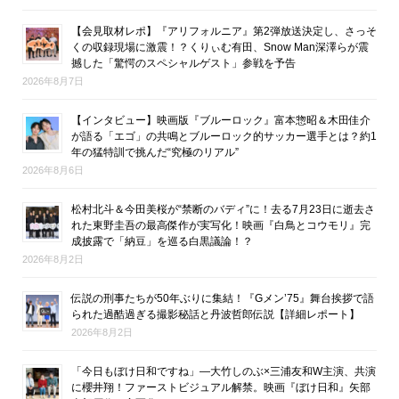
【会見取材レポ】『アリフォルニア』第2弾放送決定し、さっそ
くの収録現場に激震！？くりぃむ有田、Snow Man深澤らが震
撼した「驚愕のスペシャルゲスト」参戦を予告
2026年8月7日
【インタビュー】映画版『ブルーロック』富本惣昭＆木田佳介
が語る「エゴ」の共鳴とブルーロック的サッカー選手とは？約1
年の猛特訓で挑んだ“究極のリアル”
2026年8月6日
松村北斗＆今田美桜が“禁断のバディ”に！去る7月23日に逝去さ
れた東野圭吾の最高傑作が実写化！映画『白鳥とコウモリ』完
成披露で「納豆」を巡る白黒議論！？
2026年8月2日
伝説の刑事たちが50年ぶりに集結！『Gメン’75』舞台挨拶で語
られた過酷過ぎる撮影秘話と丹波哲郎伝説【詳細レポート】
2026年8月2日
「今日もぼけ日和ですね」―大竹しのぶ×三浦友和W主演、共演
に櫻井翔！ファーストビジュアル解禁。映画『ぼけ日和』矢部