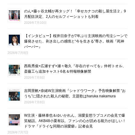
のん×藤ヶ谷太輔が再タッグ！「幸せカナコの殺し屋生活２」9
月配信決定、2人のセルフィーショットも到着
2026年7月10日
【インタビュー】桜井日奈子が7年ぶり主演映画の号泣シーンで
爆発させた、剥き出しの感情と“今を生きる”尊さ。映画『死神
バーバー』
2026年7月8日
西島秀俊×広瀬すず×瀬々敬久『存在のすべてを』仲村トオル、
斎藤工ら追加キャスト6名＆特報映像解禁
2026年7月8日
吉岡里帆×奈緒W主演映画『シャドウワーク』予告映像解禁 “お
うち”に隠された殺人の秘密。主題歌はharuka nakamura
2026年7月8日
W主演・藤林泰也＆ゆいかれん、溺愛妄想ラブコメの会見で爆
笑秘話。AKB48小栗有以、ファンの心が読める能力がほしい！
ドラマ『ドライな同期の溺愛癖』記者会見
2026年7月7日