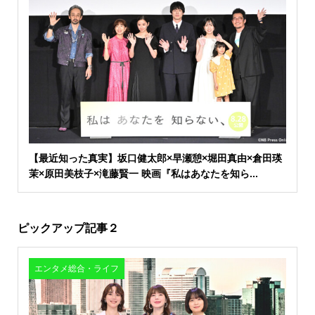
【最近知った真実】坂口健太郎×早瀬憩×堀田真由×倉田瑛
茉×原田美枝子×滝藤賢一 映画『私はあなたを知ら...
ピックアップ記事２
エンタメ総合・ライフ