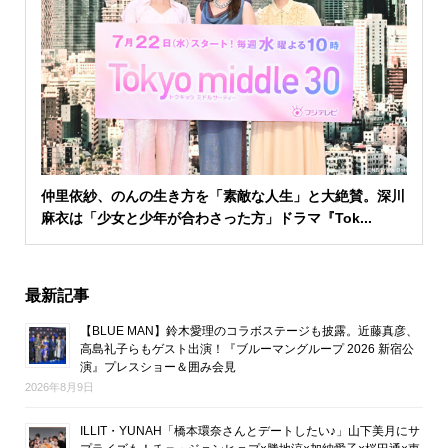
仲里依紗、のんの生き方を「素敵な人生」と大絶賛。深川
麻衣は「少女と少年が合わさった方」ドラマ『Tok...
最新記事
【BLUE MAN】鈴木愛理のコラボステージも披露。近藤真彦、
高島礼子らもゲスト出演！『ブルーマングループ 2026 新宿公
演』プレスショー＆囲み会見
2026年8月9日
ILLIT・YUNAH「橋本環奈さんとデートしたい♪」山下美月にサ