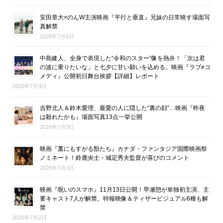
安田章大×のんW主演映画『平行と垂直』兄妹の日常映す場面写
真解禁
2026年7月6日
中島健人、全身で表現した“令和のスター”像を熱弁！「次は君
の波に乗りたいな」と七夕に甘い願いを込める。映画『ラブ≠コ
メディ』公開初日舞台挨拶【詳細】レポート
2026年7月4日
吉野北人＆鈴木愛理、最愛の人に隠した“裏の顔”…映画『昨夜
は殺れたかも』場面写真13点一挙公開
2026年7月3日
映画『藁にもすがる獣たち』カナダ・ファンタジア国際映画祭
ノミネート！鈴鹿央士・城定秀夫監督が喜びのコメント
2026年7月3日
映画『呪いのスマホ』11月13日公開！早瀬憩が単独初主演、主
要キャスト7人が解禁。特報映像＆ティザービジュアル6種も解
禁
2026年7月2日