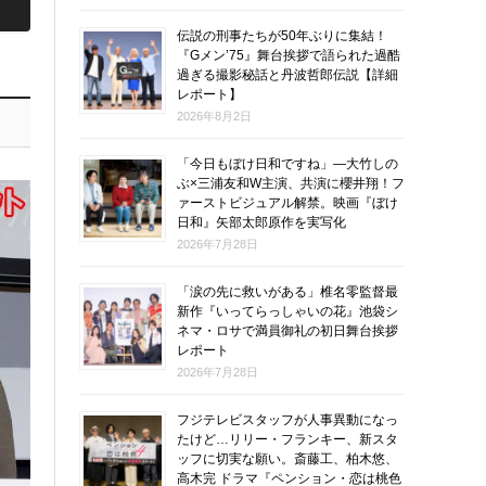
伝説の刑事たちが50年ぶりに集結！
『Gメン’75』舞台挨拶で語られた過酷
過ぎる撮影秘話と丹波哲郎伝説【詳細
レポート】
2026年8月2日
「今日もぼけ日和ですね」―大竹しの
ぶ×三浦友和W主演、共演に櫻井翔！フ
ァーストビジュアル解禁。映画『ぼけ
日和』矢部太郎原作を実写化
2026年7月28日
「涙の先に救いがある」椎名零監督最
新作『いってらっしゃいの花』池袋シ
ネマ・ロサで満員御礼の初日舞台挨拶
レポート
2026年7月28日
フジテレビスタッフが人事異動になっ
たけど…リリー・フランキー、新スタ
ッフに切実な願い。斎藤工、柏木悠、
高木完 ドラマ『ペンション・恋は桃色