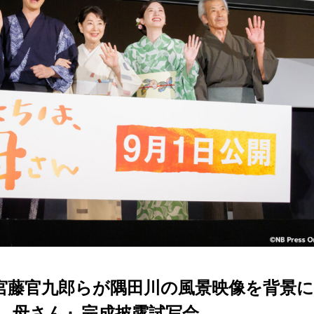
宮藤官九郎らが隅田川の風景映像を背景に
、母さん』完成披露試写会