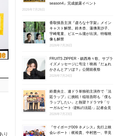
season4』完成披露イベント
2026年7月26日
香取慎吾主演『虚ろな十字架』メイン
キャスト解禁。鈴木杏、蓮佛美沙子、
宇崎竜童、ピエール瀧が出演。特報映
像も解禁
2026年7月26日
FRUITS ZIPPER・鎮西寿々歌、サプラ
イズメッセージに号泣！映画『だぁれ
かさんとアソぼ？』公開前夜祭
2026年7月24日
鈴鹿央士、連ドラ単独初主演作で「法
廷ラップ」に挑戦！稲垣吾郎も「僕も
ラップしたい」と熱望？ドラマ9「リ
ーガルビート -逆転の法廷-」記者会見
2026年7月23日
『サイボーグ009 ネメシス』先行上映
会レポート：梶裕貴、中村悠一、早見
あり