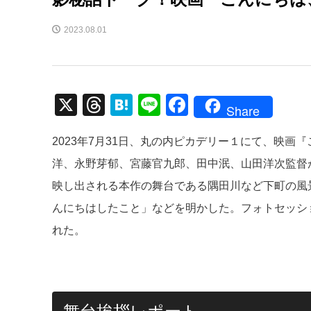
2023.08.01
X
T
H
Li
F
Share
hr
at
n
a
2023年7月31日、丸の内ピカデリー１にて、映
e
e
e
c
洋、永野芽郁、宮藤官九郎、田中泯、山田洋次監督
a
n
e
映し出される本作の舞台である隅田川など下町の風
d
a
b
んにちはしたこと」などを明かした。フォトセッシ
s
o
れた。
o
k