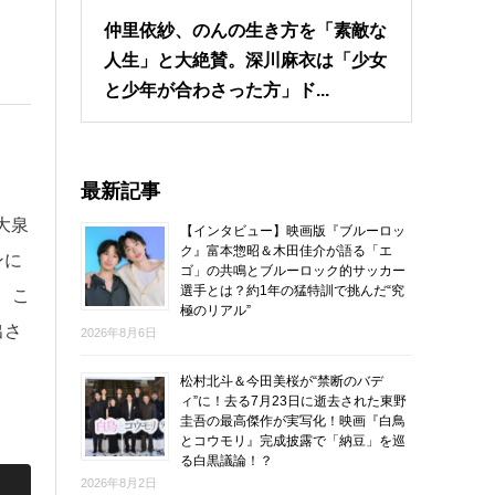
仲里依紗、のんの生き方を「素敵な
人生」と大絶賛。深川麻衣は「少女
と少年が合わさった方」ド...
最新記事
大泉
【インタビュー】映画版『ブルーロッ
ク』富本惣昭＆木田佳介が語る「エ
ンに
ゴ」の共鳴とブルーロック的サッカー
選手とは？約1年の猛特訓で挑んだ“究
、こ
極のリアル”
出さ
2026年8月6日
松村北斗＆今田美桜が“禁断のバデ
ィ”に！去る7月23日に逝去された東野
圭吾の最高傑作が実写化！映画『白鳥
とコウモリ』完成披露で「納豆」を巡
る白黒議論！？
2026年8月2日