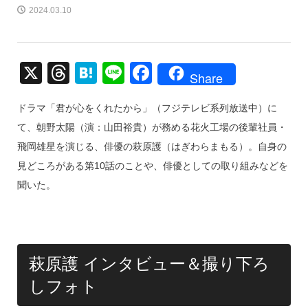
2024.03.10
X
T
H
Li
F
Share
hr
at
n
a
ドラマ「君が心をくれたから」（フジテレビ系列放送中）に
e
e
e
c
て、朝野太陽（演：山田裕貴）が務める花火工場の後輩社員・
a
n
e
飛岡雄星を演じる、俳優の萩原護（はぎわらまもる）。自身の
d
a
b
見どころがある第10話のことや、俳優としての取り組みなどを
s
o
聞いた。
o
k
萩原護 インタビュー＆撮り下ろ
しフォト