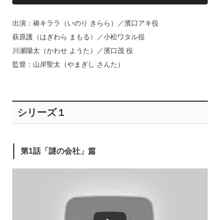
出演：祷キララ（いのり きらら）／濱口アキ役
萩原護（はぎわら まもる）／小松ワタル役
川瀬陽太（かわせ ようた）／濱口茂 役
監督：山岸聖太（やまぎし さんた）
シリーズ１
第1話「謎の会社」篇