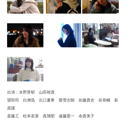
出演：永野芽郁 山田裕貴
望田司 白洲迅 出口夏希 螢雪次朗 佐藤貴史 谷恭輔 萩
原護
斎藤工 松本若菜 真飛聖 遠藤憲一 余貴美子