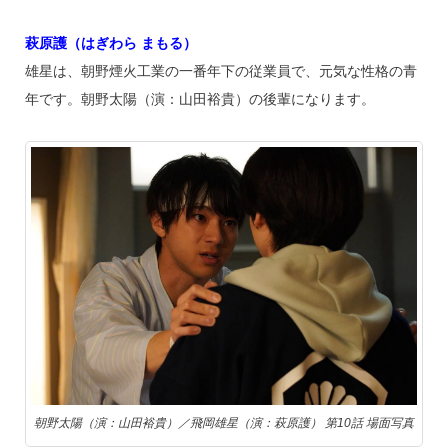
萩原護（はぎわら まもる）
雄星は、朝野煙火工業の一番年下の従業員で、元気な性格の青
年です。朝野太陽（演：山田裕貴）の後輩になります。
朝野太陽（演：山田裕貴）／飛岡雄星（演：萩原護） 第10話 場面写真