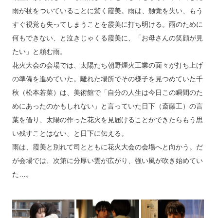
雨が杖をついていることに驚く霞美。雨は、触覚を失い、もう
すぐ視覚も失ってしまうことを霞美に打ち明ける。雨のために
何もできない、と泣きじゃくる霞美に、「お母さんの笑顔が見
たい」と頼む雨。
花火大会の会場では、太陽たち朝野煙火工業の面々が打ち上げ
の準備を進めていた。離れた場所でその様子を見つめていた千
秋（松本若菜）は、美術館で「自分の人生は今日この瞬間のた
めにあったのかもしれない」と言っていた日下（斎藤工）の言
葉を借り、太陽の作った花火を見届けることができたらもう思
い残すことはない、と日下に伝える。
雨は、霞美と別れて司とともに花火大会の会場へと向かう。だ
が会場では、次第に分厚い雲が広がり、強い風が吹き始めてい
た…。