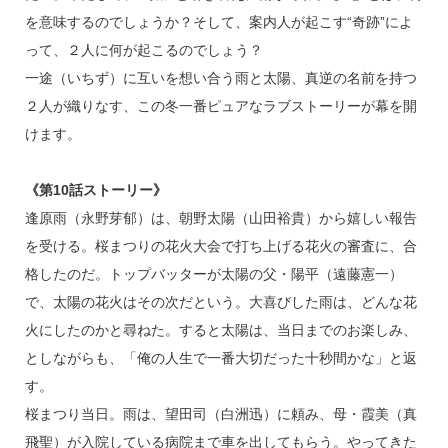
を意味するのでしょうか？そして、案内人が起こす“奇跡”によ
って、２人に何が起こるのでしょう？
一途（いちず）に互いを想い合う雨と太陽、真逆の名前を持つ
２人が織りなす、この冬一番ピュアなラブストーリーが幕を開
けます。
《第10話ストーリー》
逢原雨（永野芽郁）は、朝野太陽（山田裕貴）から嬉しい報告
を受ける。桜まつりの花火大会で打ち上げる花火の審査に、合
格したのだ。トップバッターが太陽の父・陽平（遠藤憲一）
で、太陽の花火はその次だという。大喜びした雨は、どんな花
火にしたのかと尋ねた。すると太陽は、当日までのお楽しみ、
としながらも、「俺の人生で一番大切だった十秒間かな」と返
す。
桜まつり当日。雨は、望田司（白洲迅）に頼み、母・霞美（真
飛聖）が入院している病院まで車を出してもらう。やってきた