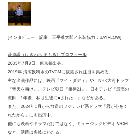
[インタビュー・記事：三平准太郎／衣装協力：BAYFLOW]
萩原護（はぎわら まもる）プロフィール
2003年7月9日、東京都出身。
2019年 清涼飲料水のTVCMに抜擢され注目を集める。
主な出演作品には、映画『マイ・ダディ』や、NHK大河ドラマ
『青天を衝け』、テレビ朝日『相棒21』、日本テレビ『最高の
教師～1年後、私は生徒に■された～』などがある。
また、2024年1月から放送のフジテレビ系ドラマ「君が心をく
れたから」にも出演中。
他にも映画やドラマだけではなく、ミュージックビデオ やCM
など、活躍は多岐にわたる。