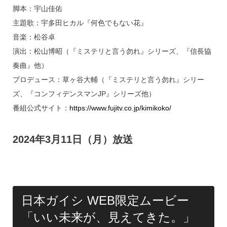
脚本：宇山佳佑
主題歌：宇多田ヒカル『何色でもない花』
音楽：松谷卓
演出：松山博昭（『ミステリと言う勿れ』シリーズ、『信長協
奏曲』他）
プロデュース：草ヶ谷大輔（『ミステリと言う勿れ』シリー
ズ、『コンフィデンスマンJP』シリーズ他）
番組公式サイト：
https://www.fujitv.co.jp/kimikoko/
2024年3月11日（月）放送
日本ガイシ WEB限定ムービー
「いい未来が、見えてきた。」