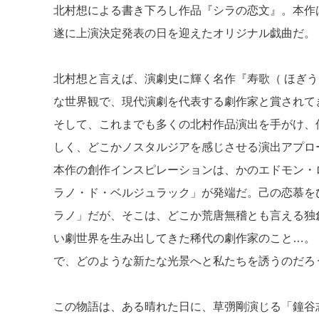
北村想による書き下ろし作品『シラの恋文』。本作
k
遂に上演決定発表の日を迎えたオリジナル戯曲だ。
北村想と言えば、演劇史に輝く名作『寿歌（ ほぎ
な世界観で、現代演劇を代表する劇作家と賞されて
そして、これまでも多くの北村作品演出を手がけ、
しく、どこかノスタルジアを感じさせる演出アプロ
本作の創作インスピレーションは、かのエドモン・
ラノ・ド・ベルジュラック」が発端だ。己の恋慕を
ラノ」だが、そこは、どこか荒唐無稽とも言える独
い劇世界を生み出してきた稀代の劇作家のこと…。
で、どのような新たな光景へと私たちを誘うのだろ
この物語は、ある晴れた日に、草彅剛演じる「鐘谷