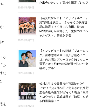
た出会いたい。』高校生限定プレミア
れ、
2026年8月8日
【会見取材レポ】『アリフォルニア』
第2弾放送決定し、さっそくの収録現
か
場に激震！？くりぃむ有田、Snow
Man深澤らが震撼した「驚愕のスペシ
ャルゲスト」参戦を予告
2026年8月7日
瑞々
【インタビュー】映画版『ブルーロッ
ク』富本惣昭＆木田佳介が語る「エ
「シ
ゴ」の共鳴とブルーロック的サッカー
選手とは？約1年の猛特訓で挑んだ“究
「シ
極のリアル”
けな
2026年8月6日
と
松村北斗＆今田美桜が“禁断のバデ
ィ”に！去る7月23日に逝去された東野
圭吾の最高傑作が実写化！映画『白鳥
とコウモリ』完成披露で「納豆」を巡
る白黒議論！？
鞄を
2026年8月2日