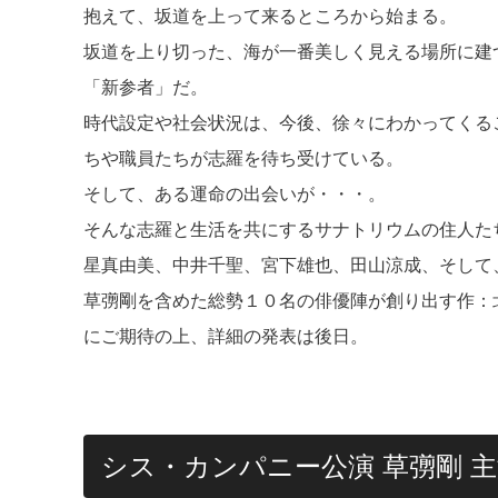
抱えて、坂道を上って来るところから始まる。
坂道を上り切った、海が一番美しく見える場所に建
「新参者」だ。
時代設定や社会状況は、今後、徐々にわかってくる
ちや職員たちが志羅を待ち受けている。
そして、ある運命の出会いが・・・。
そんな志羅と生活を共にするサナトリウムの住人た
星真由美、中井千聖、宮下雄也、田山涼成、そして
草彅剛を含めた総勢１０名の俳優陣が創り出す作：
にご期待の上、詳細の発表は後日。
シス・カンパニー公演 草彅剛 