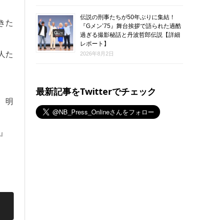
伝説の刑事たちが50年ぶりに集結！
きた
『Gメン’75』舞台挨拶で語られた過酷
過ぎる撮影秘話と丹波哲郎伝説【詳細
レポート】
人た
2026年8月2日
最新記事をTwitterでチェック
、明
』