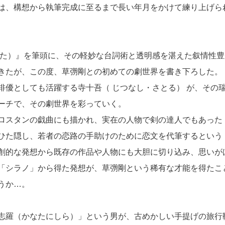
は、構想から執筆完成に至るまで長い年月をかけて練り上げら
うた）』を筆頭に、その軽妙な台詞術と透明感を湛えた叙情性豊
きたが、この度、草彅剛との初めての劇世界を書き下ろした。
俳優としても活躍する寺十吾（ じつなし・さとる） が、その
ーチで、その劇世界を彩っていく。
ロスタンの戯曲にも描かれ、実在の人物で剣の達人でもあった
ひた隠し、若者の恋路の手助けのために恋文を代筆するという
創的な発想から既存の作品や人物にも大胆に切り込み、思いが
「シラノ」から得た発想が、草彅剛という稀有な才能を得たこ
うか…。
志羅（かなたにしら）」という男が、古めかしい手提げの旅行