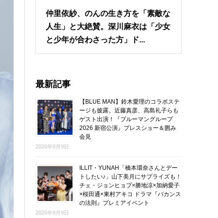
仲里依紗、のんの生き方を「素敵な
人生」と大絶賛。深川麻衣は「少女
と少年が合わさった方」ド...
最新記事
【BLUE MAN】鈴木愛理のコラボステ
ージも披露。近藤真彦、高島礼子らも
ゲスト出演！『ブルーマングループ
2026 新宿公演』プレスショー＆囲み
会見
2026年8月9日
ILLIT・YUNAH「橋本環奈さんとデー
トしたい♪」山下美月にサプライズも！
チェ・ジョンヒョプ×勝地涼×加納愛子
×桜田通×東村アキコ ドラマ『バカンス
の法則』プレミアイベント
2026年8月9日