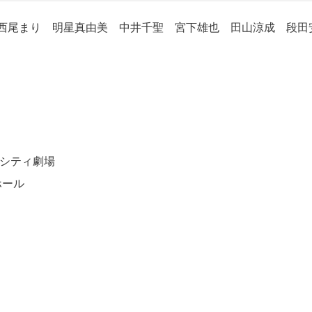
西尾まり 明星真由美 中井千聖 宮下雄也 田山涼成 段田
ルシティ劇場
ホール