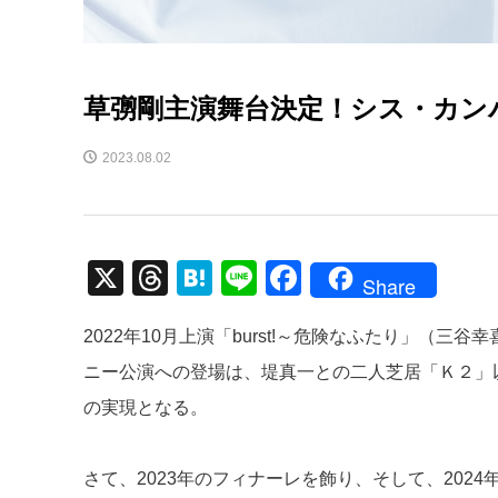
草彅剛主演舞台決定！シス・カン
2023.08.02
X
T
H
Li
F
Share
hr
at
n
a
2022年10月上演「burst!～危険なふたり」（
e
e
e
c
ニー公演への登場は、堤真一との二人芝居「Ｋ２」
a
n
e
の実現となる。
d
a
b
s
o
さて、2023年のフィナーレを飾り、そして、20
o