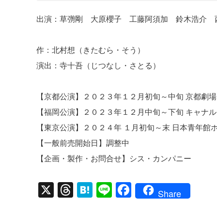
出演：草彅剛 大原櫻子 工藤阿須加 鈴木浩介 
作：北村想（きたむら・そう）
演出：寺十吾（じつなし・さとる）
【京都公演】２０２３年１２月初旬～中旬 京都劇場
【福岡公演】２０２３年１２月中旬～下旬 キャナ
【東京公演】２０２４年 １月初旬～末 日本青年館
【一般前売開始日】調整中
【企画・製作・お問合せ】シス・カンパニー
X
T
H
Li
F
Share
hr
at
n
a