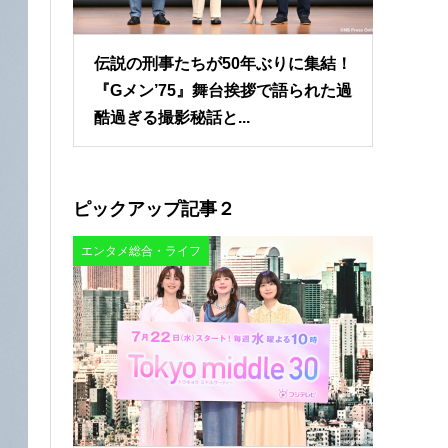
伝説の刑事たちが50年ぶりに集結！
『Gメン’75』舞台挨拶で語られた過
酷過ぎる撮影秘話と...
ピックアップ記事２
エンタメ総合・ライフ