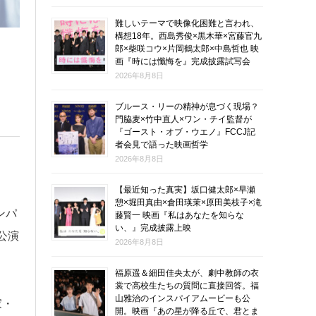
難しいテーマで映像化困難と言われ、
構想18年。西島秀俊×黒木華×宮藤官九
郎×柴咲コウ×片岡鶴太郎×中島哲也 映
画『時には懺悔を』完成披露試写会
2026年8月8日
ブルース・リーの精神が息づく現場？
門脇麦×竹中直人×ワン・チイ監督が
『ゴースト・オブ・ウエノ』FCCJ記
者会見で語った映画哲学
2026年8月8日
【最近知った真実】坂口健太郎×早瀬
憩×堀田真由×倉田瑛茉×原田美枝子×滝
ンパ
藤賢一 映画『私はあなたを知らな
い、』完成披露上映
公演
2026年8月8日
福原遥＆細田佳央太が、劇中教師の衣
裳で高校生たちの質問に直接回答。福
山雅治のインスパイアムービーも公
家・
開。映画『あの星が降る丘で、君とま