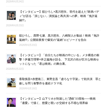
2026年6月24日
【インタビュー】舘ひろし×黒川想矢、世代を超えた“師弟バデ
ィ”が語る「演じない」演技論と再共演への夢。映画『免許返
納!?』
2026年6月23日
舘ひろし、西野七瀬、黒川想矢、八嶋智人が集結！映画『免許
返納!?』公開前夜祭で爆笑の“返納”エピソードを告白
2026年6月23日
【インタビュー】「自分たちが映画の中にいる」メタ構造の衝
撃！伊藤万理華×井之脇海が語る、 下北沢の街が巨大な映画セ
ットになった『君は映画』の舞台裏。
2026年6月22日
香取慎吾×赤楚衛二、東野圭吾『虚ろな十字架』で初共演 罪と
赦しを問う衝撃作を連続ドラマ化
2026年6月19日
【インタビュー】山下リオが到達した“憑依”の境地――映画
『遺愛』で描く、慈愛と呪いが交錯する不穏な境界線