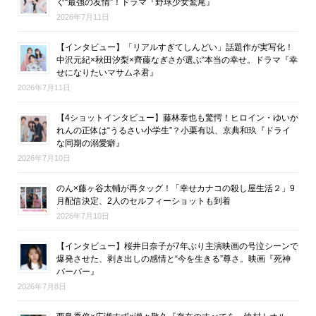
ぐ“最強の友情”！ドラマ『野球少女鷲尾』
2026年7月11日
【インタビュー】「リアルすぎてしんどい」話題作が実写化！
中沢元紀×秋田汐梨×齊藤なぎさが選ぶ“本当の幸せ。ドラマ『幸
せになりたいマサムネ君』
2026年7月11日
【4ショットインタビュー】藤林泰也も驚愕！ヒロイン・ゆいか
れんの正体は“うるさい小学生”？小栗有以、京典和玖『ドライ
な同期の溺愛癖』
2026年7月10日
のん×藤ヶ谷太輔が再タッグ！「幸せカナコの殺し屋生活２」9
月配信決定、2人のセルフィーショットも到着
2026年7月10日
【インタビュー】桜井日奈子が7年ぶり主演映画の号泣シーンで
爆発させた、剥き出しの感情と“今を生きる”尊さ。映画『死神
バーバー』
2026年7月8日