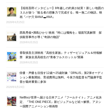
【稲垣吾郎インタビュー】8年越しの約束が結実！新しい地図の
３人が放つ「観る者の想像力で完成する」唯一無二の物語。映
画『バナ穴 BANA🕳ANA』
2026年6月25日
西島秀俊×満島ひかり 映画『時には懺悔を』場面写真解禁 探
偵殺害事件が導く“奇跡の物語”
2026年6月25日
香取慎吾主演映画『高校生家族』ティザービジュアル＆特報解
禁 家族全員高校生の“青春フルスロットル”開幕
2026年6月25日
俳優・声優を目指す12歳〜25歳対象「OPALIS」第2弾オーディ
ション募集開始、育成費用は無料。今泉力哉監督＆門脇康平監
督が最終審査に参加
2026年6月24日
Netflixが世界へ届ける日本アニメ『フールナイト』アニメ化決
定、『THE ONE PIECE』新ビジュアルなど続々解禁。アヌシ
ー国際アニメーション映画祭