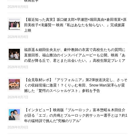
映画哲学
2026年8月8日
【最近知った真実】坂口健太郎×早瀬憩×堀田真由×倉田瑛茉×原
田美枝子×滝藤賢一 映画『私はあなたを知らない、』完成披露
上映
2026年8月8日
福原遥＆細田佳央太が、劇中教師の衣裳で高校生たちの質問に
直接回答。福山雅治のインスパイアムービーも公開。映画『あ
の星が降る丘で、君とまた出会いたい。』高校生限定プレミア
2026年8月8日
【会見取材レポ】『アリフォルニア』第2弾放送決定し、さっそ
くの収録現場に激震！？くりぃむ有田、Snow Man深澤らが震
撼した「驚愕のスペシャルゲスト」参戦を予告
2026年8月7日
【インタビュー】映画版『ブルーロック』富本惣昭＆木田佳介
が語る「エゴ」の共鳴とブルーロック的サッカー選手とは？約1
年の猛特訓で挑んだ“究極のリアル”
2026年8月6日