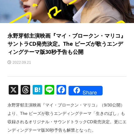
永野芽郁主演映画『マイ・ブロークン・マリコ』
サントラCD発売決定。The ピーズが歌うエンデ
ィングテーマ版30秒予告も公開
2022.09.21
X
T
H
Li
F
Share
hr
at
n
a
永野芽郁主演映画『マイ・ブロークン・マリコ』（9/30公開）
e
e
e
c
より、The ピーズが歌うエンディングテーマ「生きのばし」も
a
n
e
収録されるオリジナル・サウンドトラックCD発売決定。更にエ
d
a
b
ンディングテーマ版30秒予告も解禁となった。