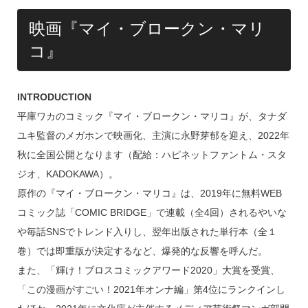
映画『マイ・ブロークン・マリ
コ』
INTRODUCTION
平庫ワカのコミック『マイ・ブロークン・マリコ』が、タナダ
ユキ監督のメガホンで映画化、主演に永野芽郁を迎え、2022年
秋に全国公開となります（配給：ハピネットファントム・スタ
ジオ、KADOKAWA）。
原作の『マイ・ブロークン・マリコ』は、2019年に無料WEB
コミック誌「COMIC BRIDGE」で連載（全4回）されるやいな
や毎話SNSでトレンド入りし、翌年出版された単行本（全１
巻）では即重版が決定するなど、爆発的な反響を呼んだ。
また、「輝け！ブロスコミックアワード2020」大賞を受賞、
「この漫画がすごい！2021年オンナ編」第4位にランクインし