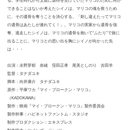
る。学生時代から父親に虐待を受けていたマリコのために何か
できることはないか考えたシイノは、マリコの魂を救うため
に、その遺骨を奪うことを決心する。「刺し違えたってマリコ
の遺骨はあたしが連れてく！」。マリコの実家から遺骨を強
奪、逃走したシイノは、マリコの遺骨を抱いて“ふたり”で旅に
出ることに。マリコとの思い出を胸にシイノが向かった先
は・・・
出演：永野芽郁 奈緒 窪田正孝 尾美としのり 吉田羊
監督：タナダユキ
脚本：向井康介 タナダユキ
原作：平庫ワカ『マイ・ブロークン・マリコ』
（KADOKAWA）
製作：映画『マイ・ブロークン・マリコ』製作委員会
製作幹事：ハピネットファントム・スタジオ
制作プロダクション：エキスプレス