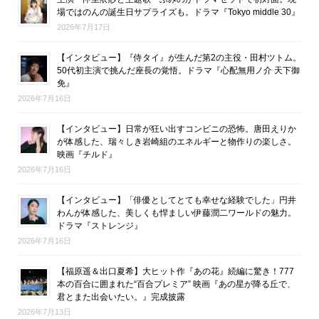
場ではのんの誕生日サプライズも。ドラマ『Tokyo middle 30』
2026年7月17日
【インタビュー】『侍タイ』が生んだ第2の主役・田村ツトム。
50代初主演で挑んだ座長の覚悟。ドラマ『心配無用ノ介 天下御
免』
2026年7月16日
【インタビュー】日常が狂い出すコンビニの恐怖。唐田えりか
が体感した、瑞々しき岩崎組のエネルギーと物作りの楽しさ。
映画『チルド』
2026年7月16日
【インタビュー】「俳優としてとても幸せな経験でした」円井
わんが体感した、美しくも悍ましい伊藤潤二ワールドの魅力。
ドラマ『ストレンジ』
2026年7月16日
【福原遥＆出口夏希】大ヒット作『あの花』続編に驚き！777
本の百合に囲まれた“百合プレミア” 映画『あの星が降る丘で、
君とまた出会いたい。』完成披露
2026年7月13日