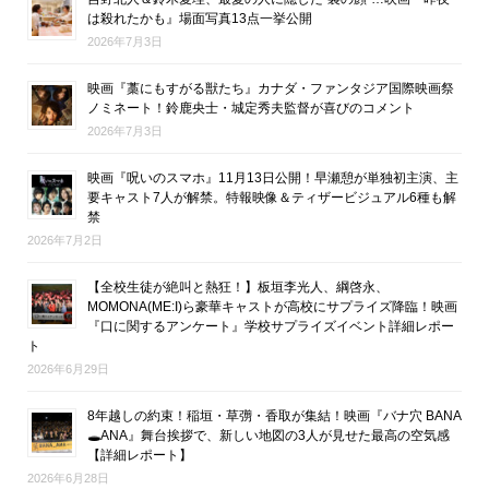
は殺れたかも』場面写真13点一挙公開
2026年7月3日
映画『藁にもすがる獣たち』カナダ・ファンタジア国際映画祭
ノミネート！鈴鹿央士・城定秀夫監督が喜びのコメント
2026年7月3日
映画『呪いのスマホ』11月13日公開！早瀬憩が単独初主演、主
要キャスト7人が解禁。特報映像＆ティザービジュアル6種も解
禁
2026年7月2日
【全校生徒が絶叫と熱狂！】板垣李光人、綱啓永、
MOMONA(ME:I)ら豪華キャストが高校にサプライズ降臨！映画
『口に関するアンケート』学校サプライズイベント詳細レポー
ト
2026年6月29日
8年越しの約束！稲垣・草彅・香取が集結！映画『バナ穴 BANA
🕳ANA』舞台挨拶で、新しい地図の3人が見せた最高の空気感
【詳細レポート】
2026年6月28日