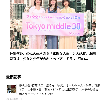
仲里依紗、のんの生き方を「素敵な人生」と大絶賛。深川
麻衣は「少女と少年が合わさった方」ドラマ『Tok...
最新記事
香取慎吾×赤楚衛二『虚ろな十字架』オールキャスト解禁、花瀬
琴音・山中崇・田中要次・杉本哲太の出演決定。本予告映像＆
ポスタービジュアルも公開
2026年8月10日