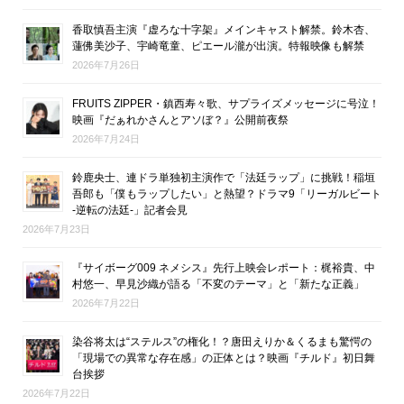
香取慎吾主演『虚ろな十字架』メインキャスト解禁。鈴木杏、
蓮佛美沙子、宇崎竜童、ピエール瀧が出演。特報映像も解禁
2026年7月26日
FRUITS ZIPPER・鎮西寿々歌、サプライズメッセージに号泣！
映画『だぁれかさんとアソぼ？』公開前夜祭
2026年7月24日
鈴鹿央士、連ドラ単独初主演作で「法廷ラップ」に挑戦！稲垣
吾郎も「僕もラップしたい」と熱望？ドラマ9「リーガルビート
-逆転の法廷-」記者会見
2026年7月23日
『サイボーグ009 ネメシス』先行上映会レポート：梶裕貴、中
村悠一、早見沙織が語る「不変のテーマ」と「新たな正義」
2026年7月22日
染谷将太は“ステルス”の権化！？唐田えりか＆くるまも驚愕の
「現場での異常な存在感」の正体とは？映画『チルド』初日舞
台挨拶
2026年7月22日