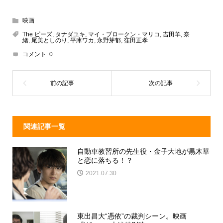
hr
at
n
a
e
e
e
c
映画
a
n
e
The ピーズ
,
タナダユキ
,
マイ・ブロークン・マリコ
,
吉田羊
,
奈
緒
,
尾美としのり
,
平庫ワカ
,
永野芽郁
,
窪田正孝
d
a
b
コメント:
0
s
o
o
k
関連記事一覧
自動車教習所の先生役・金子大地が黒木華
と恋に落ちる！？
2021.07.30
東出昌大“憑依”の裁判シーン。映画