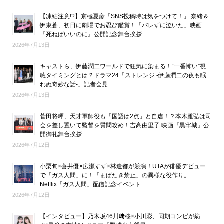
【凍結注意!?】京極夏彦「SNS投稿時は気をつけて！」 奈緒＆
伊東蒼、初日に劇場でお忍び鑑賞！「バレずに泣いた」映画
『死ねばいいのに』公開記念舞台挨拶
2026年7月13日
キャストら、伊藤潤二ワールドで狂気に染まる！“一番怖い”視
聴タイミングとは？ドラマ24「ストレンジ -伊藤潤二の夜も眠
れぬ奇妙な話-」記者会見
2026年7月13日
菅田将暉、天才軍師役も「国語は2点」と自虐！？本木雅弘は司
会を差し置いて監督を質問攻め！吉高由里子 映画『黒牢城』公
開御礼舞台挨拶
2026年7月12日
小栗旬×蒼井優×広瀬すず×林遣都が競演！UTAが俳優デビュー
で「ガス人間」に！「まばたき禁止」の異様な役作り。
Netflix「ガス人間」配信記念イベント
2026年7月12日
【インタビュー】乃木坂46川﨑桜×小川彩、同期コンビが紡