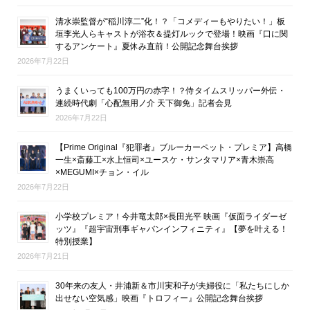
清水崇監督が“稲川淳二”化！？「コメディーもやりたい！」板
垣李光人らキャストが浴衣＆提灯ルックで登場！映画『口に関
するアンケート』夏休み直前！公開記念舞台挨拶
2026年7月22日
うまくいっても100万円の赤字！？侍タイムスリッパー外伝・
連続時代劇「心配無用ノ介 天下御免」記者会見
2026年7月22日
【Prime Original『犯罪者』ブルーカーペット・プレミア】高橋
一生×斎藤工×水上恒司×ユースケ・サンタマリア×青木崇高
×MEGUMI×チョン・イル
2026年7月22日
小学校プレミア！今井竜太郎×長田光平 映画『仮面ライダーゼ
ッツ』『超宇宙刑事ギャバンインフィニティ』【夢を叶える！
特別授業】
2026年7月21日
30年来の友人・井浦新＆市川実和子が夫婦役に「私たちにしか
出せない空気感」映画『トロフィー』公開記念舞台挨拶