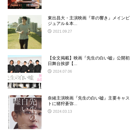
東出昌大・主演映画『草の響き』メインビ
ジュアル＆本...
2021.09.27
【全文掲載】映画『先生の白い嘘』公開初
日舞台挨拶【...
2024.07.06
奈緒主演映画『先生の白い嘘』主要キャス
トに猪狩蒼弥...
2024.03.13