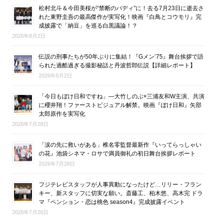
松村北斗＆今田美桜が“禁断のバディ”に！去る7月23日に逝去さ
れた東野圭吾の最高傑作が実写化！映画『白鳥とコウモリ』完
成披露で「納豆」を巡る白黒議論！？
2026年8月2日
伝説の刑事たちが50年ぶりに集結！『Gメン’75』舞台挨拶で語
られた過酷過ぎる撮影秘話と丹波哲郎伝説【詳細レポート】
2026年8月2日
「今日もぼけ日和ですね」―大竹しのぶ×三浦友和W主演、共演
に櫻井翔！ファーストビジュアル解禁。映画『ぼけ日和』矢部
太郎原作を実写化
2026年7月28日
「涙の先に救いがある」椎名零監督最新作『いってらっしゃい
の花』池袋シネマ・ロサで満員御礼の初日舞台挨拶レポート
2026年7月28日
フジテレビスタッフが人事異動になったけど…リリー・フラン
キー、新スタッフに切実な願い。斎藤工、柏木悠、高木完 ドラ
マ『ペンション・恋は桃色 season4』完成披露イベント
2026年7月26日