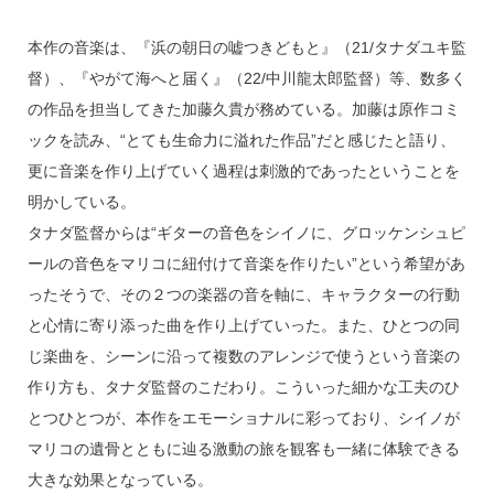
s
o
o
本作の音楽は、『浜の朝日の嘘つきどもと』（21/タナダユキ監
k
督）、『やがて海へと届く』（22/中川龍太郎監督）等、数多く
の作品を担当してきた加藤久貴が務めている。加藤は原作コミ
ックを読み、“とても生命力に溢れた作品”だと感じたと語り、
更に音楽を作り上げていく過程は刺激的であったということを
明かしている。
タナダ監督からは“ギターの音色をシイノに、グロッケンシュピ
ールの音色をマリコに紐付けて音楽を作りたい”という希望があ
ったそうで、その２つの楽器の音を軸に、キャラクターの行動
と心情に寄り添った曲を作り上げていった。また、ひとつの同
じ楽曲を、シーンに沿って複数のアレンジで使うという音楽の
作り方も、タナダ監督のこだわり。こういった細かな工夫のひ
とつひとつが、本作をエモーショナルに彩っており、シイノが
マリコの遺骨とともに辿る激動の旅を観客も一緒に体験できる
大きな効果となっている。