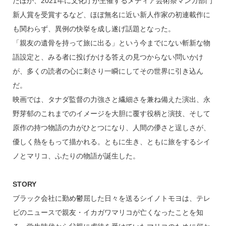
たほか、2021年に文化庁が主催するメディア芸術祭マンガ部門
新人賞を受賞するなど、ほぼ無名に近い新人作家の初連載作に
も関わらず、異例の快挙を成し遂げ話題となった。
「親友の遺骨を持って旅に出る」という今までにない斬新な物
語設定と、みる者に投げかける答えの見つからない問いかけ
が、多くの読者の心に刺さり一瞬にしてその世界に引き込ん
だ。
映画では、タナダ監督の力強さと繊細さを兼ね備えた演出、永
野芽郁のこれまでのイメージを大胆に覆す役柄と演技、そして
原作の持つ物語の力がひとつになり、人間の儚さと逞しさが、
優しく熱をもって描かれる。ともに生き、ともに旅をするシイ
ノとマリコ、ふたりの物語が誕生した。
STORY
ブラック会社に勤め鬱屈した日々を送るシイノトモヨは、テレ
ビのニュースで親友・イカガワマリコが亡くなったことを知