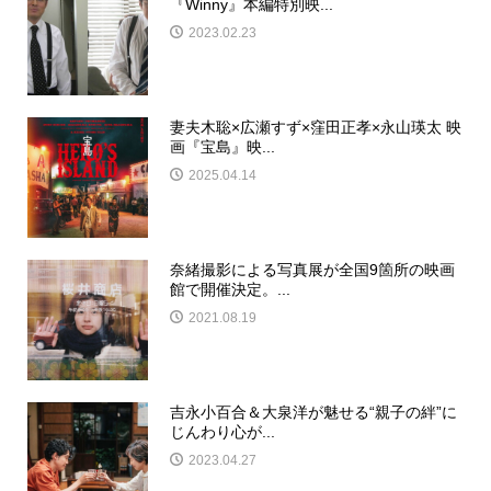
『Winny』本編特別映...
2023.02.23
妻夫木聡×広瀬すず×窪田正孝×永山瑛太 映
画『宝島』映...
2025.04.14
奈緒撮影による写真展が全国9箇所の映画
館で開催決定。...
2021.08.19
吉永小百合＆大泉洋が魅せる“親子の絆”に
じんわり心が...
2023.04.27