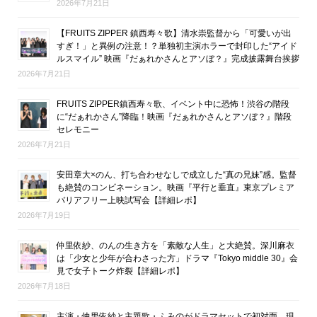
2026年7月21日
【FRUITS ZIPPER 鎮西寿々歌】清水崇監督から「可愛いが出
すぎ！」と異例の注意！？単独初主演ホラーで封印した“アイド
ルスマイル” 映画『だぁれかさんとアソぼ？』完成披露舞台挨拶
2026年7月21日
FRUITS ZIPPER鎮西寿々歌、イベント中に恐怖！渋谷の階段
に“だぁれかさん”降臨！映画『だぁれかさんとアソぼ？』階段
セレモニー
2026年7月21日
安田章大×のん、打ち合わせなしで成立した“真の兄妹”感。監督
も絶賛のコンビネーション。映画『平行と垂直』東京プレミア
バリアフリー上映試写会【詳細レポ】
2026年7月19日
仲里依紗、のんの生き方を「素敵な人生」と大絶賛。深川麻衣
は「少女と少年が合わさった方」ドラマ『Tokyo middle 30』会
見で女子トーク炸裂【詳細レポ】
2026年7月18日
主演・仲里依紗と主題歌・ふみのがドラマセットで初対面。現