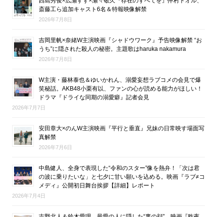
西島秀俊×広瀬すず×瀬々敬久『存在のすべてを』仲村トオル、
斎藤工ら追加キャスト6名＆特報映像解禁
2026年7月8日
吉岡里帆×奈緒W主演映画『シャドウワーク』予告映像解禁 “お
うち”に隠された殺人の秘密。主題歌はharuka nakamura
2026年7月8日
W主演・藤林泰也＆ゆいかれん、溺愛妄想ラブコメの会見で爆
笑秘話。AKB48小栗有以、ファンの心が読める能力がほしい！
ドラマ『ドライな同期の溺愛癖』記者会見
2026年7月7日
安田章大×のんW主演映画『平行と垂直』兄妹の日常映す場面写
真解禁
2026年7月6日
中島健人、全身で表現した“令和のスター”像を熱弁！「次は君
の波に乗りたいな」と七夕に甘い願いを込める。映画『ラブ≠コ
メディ』公開初日舞台挨拶【詳細】レポート
2026年7月4日
吉野北人＆鈴木愛理、最愛の人に隠した“裏の顔”…映画『昨夜