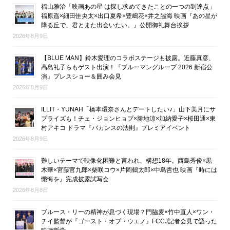
福山雅治「映画あの星 は探し求めてきたことの一つの到達点」
福原遥×細田佳央太×出口夏希×豊嶋花×井之脇海 映画『あの星が
降る丘で、君とまた出会いたい。』公開御礼舞台挨拶
2026年8月9日
【BLUE MAN】鈴木愛理のコラボステージも披露。近藤真彦、
高島礼子らもゲスト出演！『ブルーマングループ 2026 新宿公
演』プレスショー＆囲み会見
2026年8月9日
ILLIT・YUNAH「橋本環奈さんとデートしたい♪」山下美月にサ
プライズも！チェ・ジョンヒョプ×勝地涼×加納愛子×桜田通×東
村アキコ ドラマ『バカンスの法則』プレミアイベント
2026年8月9日
難しいテーマで映像化困難と言われ、構想18年。西島秀俊×黒
木華×宮藤官九郎×柴咲コウ×片岡鶴太郎×中島哲也 映画『時には
懺悔を』完成披露試写会
2026年8月8日
ブルース・リーの精神が息づく現場？門脇麦×竹中直人×ワン・
チイ監督が『ゴースト・オブ・ウエノ』FCCJ記者会見で語った