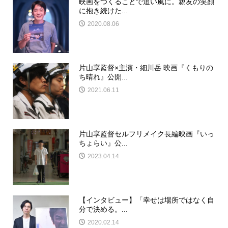
映画をつくることで追い風に。親友の笑顔
に抱き続けた...
2020.08.06
片山享監督×主演・細川岳 映画『くもりの
ち晴れ』公開...
2021.06.11
片山享監督セルフリメイク長編映画『いっ
ちょらい』公...
2023.04.14
【インタビュー】「幸せは場所ではなく自
分で決める。...
2020.02.14