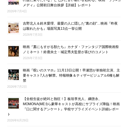
メディ』公開初日舞台挨拶【詳細】レポート
2026年7月4日
吉野北人＆鈴木愛理、最愛の人に隠した“裏の顔”…映画『昨夜
は殺れたかも』場面写真13点一挙公開
2026年7月3日
映画『藁にもすがる獣たち』カナダ・ファンタジア国際映画祭
ノミネート！鈴鹿央士・城定秀夫監督が喜びのコメント
2026年7月3日
映画『呪いのスマホ』11月13日公開！早瀬憩が単独初主演、主
要キャスト7人が解禁。特報映像＆ティザービジュアル6種も解
禁
2026年7月2日
【全校生徒が絶叫と熱狂！】板垣李光人、綱啓永、
MOMONA(ME:I)ら豪華キャストが高校にサプライズ降臨！映画
『口に関するアンケート』学校サプライズイベント詳細レポー
ト
2026年6月29日