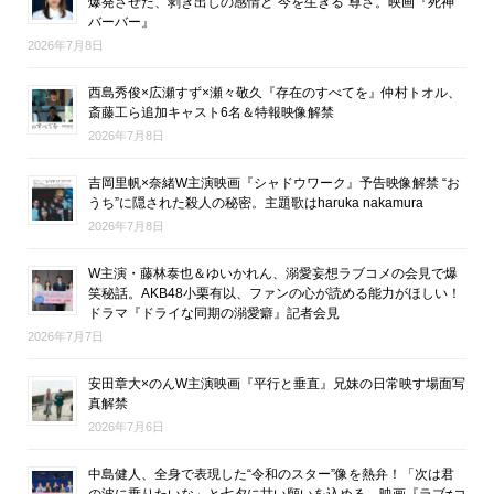
爆発させた、剥き出しの感情と“今を生きる”尊さ。映画『死神
バーバー』
2026年7月8日
西島秀俊×広瀬すず×瀬々敬久『存在のすべてを』仲村トオル、
斎藤工ら追加キャスト6名＆特報映像解禁
2026年7月8日
吉岡里帆×奈緒W主演映画『シャドウワーク』予告映像解禁 “お
うち”に隠された殺人の秘密。主題歌はharuka nakamura
2026年7月8日
W主演・藤林泰也＆ゆいかれん、溺愛妄想ラブコメの会見で爆
笑秘話。AKB48小栗有以、ファンの心が読める能力がほしい！
ドラマ『ドライな同期の溺愛癖』記者会見
2026年7月7日
安田章大×のんW主演映画『平行と垂直』兄妹の日常映す場面写
真解禁
2026年7月6日
中島健人、全身で表現した“令和のスター”像を熱弁！「次は君
の波に乗りたいな」と七夕に甘い願いを込める。映画『ラブ≠コ