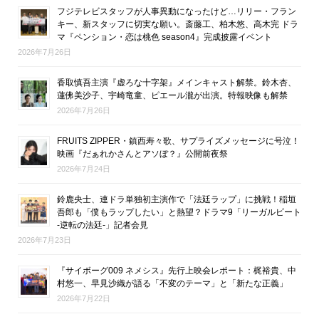
フジテレビスタッフが人事異動になったけど…リリー・フラン
キー、新スタッフに切実な願い。斎藤工、柏木悠、高木完 ドラ
マ『ペンション・恋は桃色 season4』完成披露イベント
2026年7月26日
香取慎吾主演『虚ろな十字架』メインキャスト解禁。鈴木杏、
蓮佛美沙子、宇崎竜童、ピエール瀧が出演。特報映像も解禁
2026年7月26日
FRUITS ZIPPER・鎮西寿々歌、サプライズメッセージに号泣！
映画『だぁれかさんとアソぼ？』公開前夜祭
2026年7月24日
鈴鹿央士、連ドラ単独初主演作で「法廷ラップ」に挑戦！稲垣
吾郎も「僕もラップしたい」と熱望？ドラマ9「リーガルビート
-逆転の法廷-」記者会見
2026年7月23日
『サイボーグ009 ネメシス』先行上映会レポート：梶裕貴、中
村悠一、早見沙織が語る「不変のテーマ」と「新たな正義」
2026年7月22日