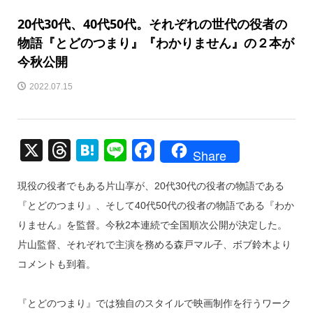
20代30代、40代50代。それぞれの世代の役者の
物語『とどのつまり』『わかりません』の２本が
今秋公開
2022.07.15
X
T
H
Li
F
Share
hr
at
n
a
現役の役者でもある片山享が、20代30代の役者の物語である
e
e
e
c
『とどのつまり』、そして40代50代の役者の物語である『わか
a
n
e
りません』を監督。今秋2本連続で全国順次公開が決定した。
d
a
b
片山監督、それぞれで主演を務める森戸マル子、ボブ鈴木より
s
o
コメントも到着。
o
k
『とどのつまり』では独自のスタイルで映画制作を行うワーク