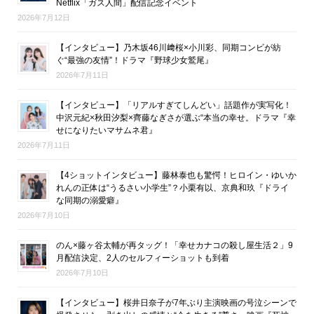
Netflix「ガス人間」配信記念イベント
2026年7月12日
【インタビュー】乃木坂46川﨑桜×小川彩、同期コンビが紡
ぐ“最強の友情”！ドラマ『野球少女鷲尾』
2026年7月11日
【インタビュー】「リアルすぎてしんどい」話題作が実写化！
中沢元紀×秋田汐梨×齊藤なぎさが選ぶ“本当の幸せ。ドラマ『幸
せになりたいマサムネ君』
2026年7月11日
【4ショットインタビュー】藤林泰也も驚愕！ヒロイン・ゆいか
れんの正体は“うるさい小学生”？小栗有以、京典和玖『ドライ
な同期の溺愛癖』
2026年7月10日
のん×藤ヶ谷太輔が再タッグ！「幸せカナコの殺し屋生活２」9
月配信決定、2人のセルフィーショットも到着
2026年7月10日
【インタビュー】桜井日奈子が7年ぶり主演映画の号泣シーンで