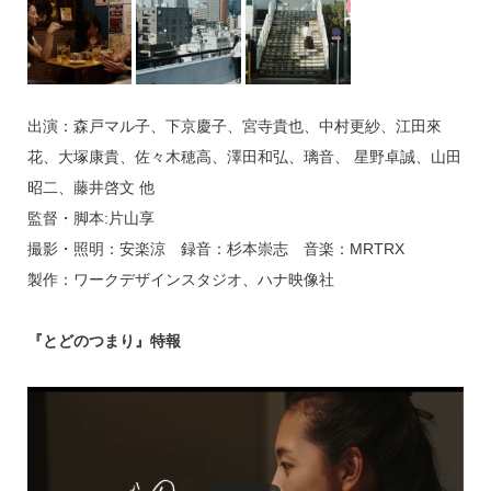
出演：森戸マル子、下京慶子、宮寺貴也、中村更紗、江田來
花、大塚康貴、佐々木穂高、澤田和弘、璃音、 星野卓誠、山田
昭二、藤井啓文 他
監督・脚本:片山享
撮影・照明：安楽涼 録音：杉本崇志 音楽：MRTRX
製作：ワークデザインスタジオ、ハナ映像社
『とどのつまり』特報