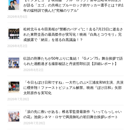
が語る「エゴ」の共鳴とブルーロック的サッカー選手とは？約1
年の猛特訓で挑んだ“究極のリアル”
2026年8月6日
松村北斗＆今田美桜が“禁断のバディ”に！去る7月23日に逝去さ
れた東野圭吾の最高傑作が実写化！映画『白鳥とコウモリ』完
成披露で「納豆」を巡る白黒議論！？
2026年8月2日
伝説の刑事たちが50年ぶりに集結！『Gメン’75』舞台挨拶で語
られた過酷過ぎる撮影秘話と丹波哲郎伝説【詳細レポート】
2026年8月2日
「今日もぼけ日和ですね」―大竹しのぶ×三浦友和W主演、共演
に櫻井翔！ファーストビジュアル解禁。映画『ぼけ日和』矢部
太郎原作を実写化
2026年7月28日
「涙の先に救いがある」椎名零監督最新作『いってらっしゃい
の花』池袋シネマ・ロサで満員御礼の初日舞台挨拶レポート
2026年7月28日