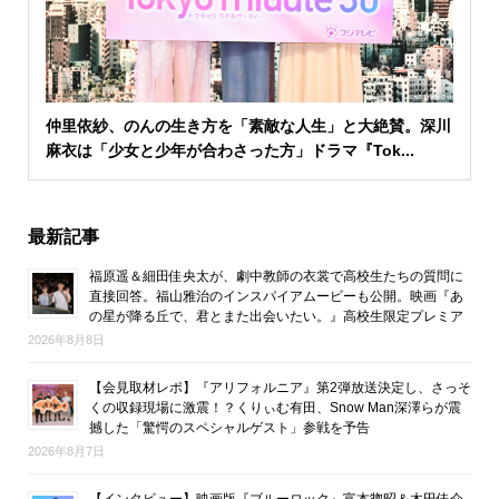
仲里依紗、のんの生き方を「素敵な人生」と大絶賛。深川
麻衣は「少女と少年が合わさった方」ドラマ『Tok...
最新記事
福原遥＆細田佳央太が、劇中教師の衣裳で高校生たちの質問に
直接回答。福山雅治のインスパイアムービーも公開。映画『あ
の星が降る丘で、君とまた出会いたい。』高校生限定プレミア
2026年8月8日
【会見取材レポ】『アリフォルニア』第2弾放送決定し、さっそ
くの収録現場に激震！？くりぃむ有田、Snow Man深澤らが震
撼した「驚愕のスペシャルゲスト」参戦を予告
2026年8月7日
【インタビュー】映画版『ブルーロック』富本惣昭＆木田佳介