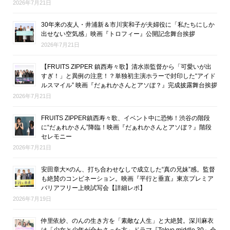
2026年7月21日
30年来の友人・井浦新＆市川実和子が夫婦役に「私たちにしか
出せない空気感」映画『トロフィー』公開記念舞台挨拶
2026年7月21日
【FRUITS ZIPPER 鎮西寿々歌】清水崇監督から「可愛いが出
すぎ！」と異例の注意！？単独初主演ホラーで封印した“アイド
ルスマイル” 映画『だぁれかさんとアソぼ？』完成披露舞台挨拶
2026年7月21日
FRUITS ZIPPER鎮西寿々歌、イベント中に恐怖！渋谷の階段
に“だぁれかさん”降臨！映画『だぁれかさんとアソぼ？』階段
セレモニー
2026年7月21日
安田章大×のん、打ち合わせなしで成立した“真の兄妹”感。監督
も絶賛のコンビネーション。映画『平行と垂直』東京プレミア
バリアフリー上映試写会【詳細レポ】
2026年7月19日
仲里依紗、のんの生き方を「素敵な人生」と大絶賛。深川麻衣
は「少女と少年が合わさった方」ドラマ『Tokyo middle 30』会